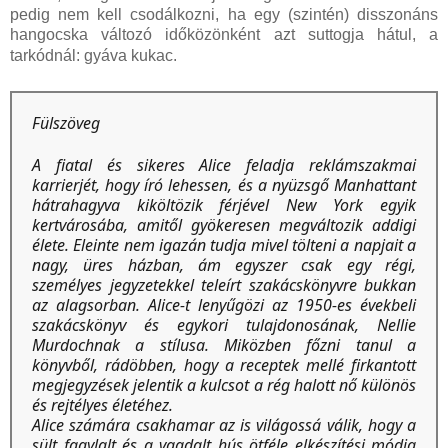
pedig nem kell csodálkozni, ha egy (szintén) disszonáns
hangocska változó időközönként azt suttogja hátul, a
tarkódnál: gyáva kukac.
Fülszöveg
A ​fiatal és sikeres Alice feladja reklámszakmai
karrierjét, hogy író lehessen, és a nyüzsgő Manhattant
hátrahagyva kiköltözik férjével New York egyik
kertvárosába, amitől gyökeresen megváltozik addigi
élete. Eleinte nem igazán tudja mivel tölteni a napjait a
nagy, üres házban, ám egyszer csak egy régi,
személyes jegyzetekkel teleírt szakácskönyvre bukkan
az alagsorban. Alice-t lenyűgözi az 1950-es évekbeli
szakácskönyv és egykori tulajdonosának, Nellie
Murdochnak a stílusa. Miközben főzni tanul a
könyvből, rádöbben, hogy a receptek mellé firkantott
megjegyzések jelentik a kulcsot a rég halott nő különös
és rejtélyes életéhez.
Alice számára csakhamar az is világossá válik, hogy a
sült fagylalt és a vagdalt hús ötféle elkészítési módja