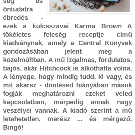
ség és
öntudatra
ébredés -
ezek a kulcsszavai Karma Brown A
tökéletes feleség receptje című
kiadványnak, amely a Central Könyvek
gondozásában jelent meg a
közelmúltban. A mű izgalmas, fordulatos,
bajós, akár Hitchcock is alkothatta volna.
A lényege, hogy mindig tudd, ki vagy, és
mit akarsz - döntésed hiányában mások
fogják meghatározni ezeket veled
kapcsolatban, márpedig annak nagy
veszélyei vannak. A kiadó szerint a mű
letehetetlen, merész ... és mérgező.
Bingó!