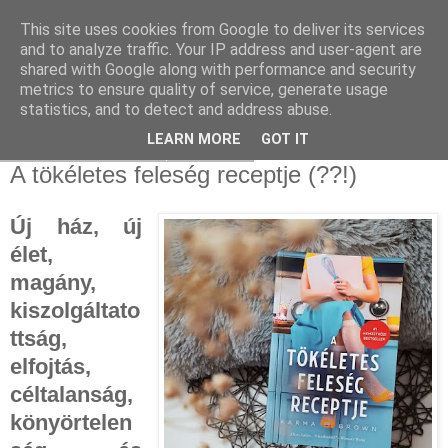
This site uses cookies from Google to deliver its services
and to analyze traffic. Your IP address and user-agent are
shared with Google along with performance and security
metrics to ensure quality of service, generate usage
statistics, and to detect and address abuse.
▼
LEARN MORE
GOT IT
2021. november 20., szombat
A tökéletes feleség receptje (??!)
Új ház, új
élet,
magány,
kiszolgáltato
ttság,
elfojtás,
céltalanság,
könyörtelen