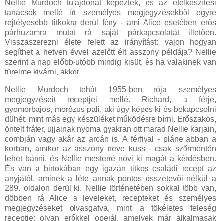
Nellie Murdoch tulajdonát képezték, és az ételkészítési
tanácsok mellé írt személyes megjegyzésekből egyre
rejtélyesebb titkokra derül fény - ami Alice esetében erős
párhuzamra mutat rá saját párkapcsolatát illetően.
Visszaszerezni élete felett az irányítást: vajon hogyan
segíthet a hetven évvel azelőtt élt asszony példája? Nellie
szerint a nap előbb-utóbb mindig kisüt, és ha valakinek van
türelme kivárni, akkor...
Nellie Murdoch tehát 1955-ben rója személyes
megjegyzéseit receptjei mellé. Richard, a férje,
gyomorbajos, morózus pali, aki úgy képes ki és bekapcsolni
dühét, mint más egy készüléket működésre bírni. Erőszakos,
öntelt fráter, ujjainak nyoma gyakran ott marad Nellie karjain,
combján vagy akár az arcán is. A férfival - pláne abban a
korban, amikor az asszony neve kuss - csak szőrmentén
lehet bánni, és Nellie mesterré növi ki magát a kérdésben.
És van a birtokában egy igazán titkos családi recept az
anyjától, aminek a léte annak pontos összetevői nélkül a
289. oldalon derül ki. Nellie történetében sokkal több van,
döbben rá Alice a leveleket, recepteket és személyes
megjegyzéseket olvasgatva, mint a tökéletes feleség
receptje: olyan erőkkel operál, amelyek már alkalmasak