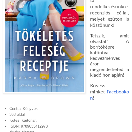
ta
rendelkezésünkre
recenziós céllal,
melyet ezúton is
köszönünk!
Tetszik, amit
olvastál? A
borítóképre
kattintva
kedvezményes
áron
megrendelheted a
kiadó honlapján!
Kövess
minket
Facebooko
n
!
Central Könyvek
368 oldal
Kötés: kartonált
ISBN: 9789633412978