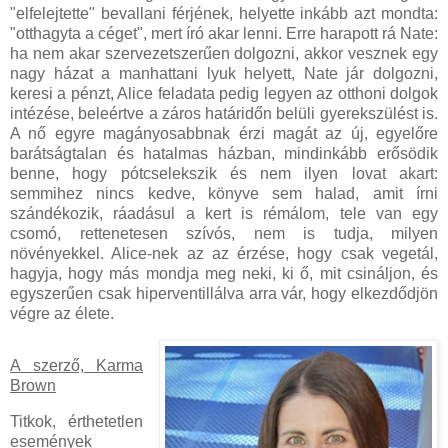
"elfelejtette" bevallani férjének, helyette inkább azt mondta:
"otthagyta a céget", mert író akar lenni. Erre harapott rá Nate:
ha nem akar szervezetszerűen dolgozni, akkor vesznek egy
nagy házat a manhattani lyuk helyett, Nate jár dolgozni,
keresi a pénzt, Alice feladata pedig legyen az otthoni dolgok
intézése, beleértve a záros határidőn belüli gyerekszülést is.
A nő egyre magányosabbnak érzi magát az új, egyelőre
barátságtalan és hatalmas házban, mindinkább erősödik
benne, hogy pótcselekszik és nem ilyen lovat akart:
semmihez nincs kedve, könyve sem halad, amit írni
szándékozik, ráadásul a kert is rémálom, tele van egy
csomó, rettenetesen szívós, nem is tudja, milyen
növényekkel. Alice-nek az az érzése, hogy csak vegetál,
hagyja, hogy más mondja meg neki, ki ő, mit csináljon, és
egyszerűen csak hiperventillálva arra vár, hogy elkezdődjön
végre az élete.
A szerző, Karma
Brown
Titkok, érthetetlen
események