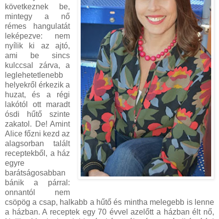
következnek be,
mintegy a nő
rémes hangulatát
leképezve: nem
nyílik ki az ajtó,
ami be sincs
kulccsal zárva, a
leglehetetlenebb
helyekről érkezik a
huzat, és a régi
lakótól ott maradt
ósdi hűtő szinte
zakatol. De! Amint
Alice főzni kezd az
alagsorban talált
receptekből, a ház
egyre
barátságosabban
bánik a párral:
onnantól nem
csöpög a csap, halkabb a hűtő és mintha melegebb is lenne
a házban. A receptek egy 70 évvel azelőtt a házban élt nő,