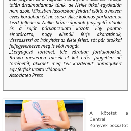
talán ártalmatlannak tűnik, de Nellie titkai egyáltalán
nem azok. Miközben lassacskán feltárul előtte a hetven
évvel korábban élt nő sorsa, Alice különös párhuzamot
kezd felfedezni Nellie házasságának fenyegető oldala
és a saját párkapcsolata között. Egy ponton
elhatározza, hogy ellenáll férje akaratának,
visszaszerzi az irányítást az élete felett, sőt pár titokkal
felfegyverkezve meg is védi magát.
„Lenyűgöző történet, tele váratlan fordulatokkal.
Brown mesterien meséli el két erős, független nő
történetét, akiknek meg kell küzdeniük önmagukért
egy férfiak uralta világban.”
Associated Press
A kötetet a
Central
Könyvek
bocsátot