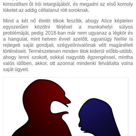
kimozdítani őt írói letargiájából, és megadni az első komoly
löketet az addig céltalanul rótt soroknak.
Mind a két nő életét titkok feszítik, ahogy Alice képtelen
egyszerűen közölni férjével a munkahelyi súlyos
problémáját, pedig 2018-ban már nem ugyanaz a légkör és
a hangulat, mint hetven évvel azelőtt, ugyanúgy Nellie is
rejtegeti saját gondjait, szégyellnivalónak vélt magánéleti
történéseit. Természetesen minden titok kiderül előbb-utóbb,
ahogy lenni szokott, sokkal nagyobb égzengéssel, mintha
valós időben, akkor, ott azonnal mindenki felvállalta volna
saját ügyeit.