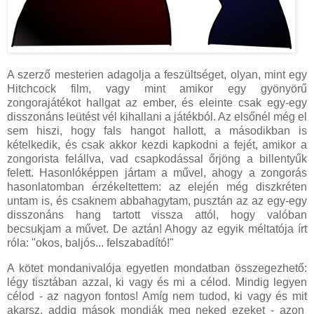
A szerző mesterien adagolja a feszültséget, olyan, mint egy
Hitchcock film, vagy mint amikor egy gyönyörű
zongorajátékot hallgat az ember, és eleinte csak egy-egy
disszonáns leütést vél kihallani a játékból. Az elsőnél még el
sem hiszi, hogy fals hangot hallott, a másodikban is
kételkedik, és csak akkor kezdi kapkodni a fejét, amikor a
zongorista felállva, vad csapkodással őrjöng a billentyűk
felett. Hasonlóképpen jártam a művel, ahogy a zongorás
hasonlatomban érzékeltettem: az elején még diszkréten
untam is, és csaknem abbahagytam, pusztán az az egy-egy
disszonáns hang tartott vissza attól, hogy valóban
becsukjam a művet. De aztán! Ahogy az egyik méltatója írt
róla: "okos, baljós... felszabadító!"
A kötet mondanivalója egyetlen mondatban összegezhető:
légy tisztában azzal, ki vagy és mi a célod. Mindig legyen
célod - az nagyon fontos! Amíg nem tudod, ki vagy és mit
akarsz, addig mások mondják meg neked ezeket - azon