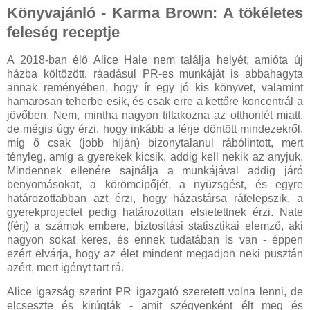
Könyvajánló - Karma Brown: A tökéletes
feleség receptje
A 2018-ban élő Alice Hale nem találja helyét, amióta új
házba költözött, ráadásul PR-es munkájàt is abbahagyta
annak reményében, hogy ír egy jó kis könyvet, valamint
hamarosan teherbe esik, és csak erre a kettőre koncentrál a
jövőben. Nem, mintha nagyon tiltakozna az otthonlét miatt,
de mégis úgy érzi, hogy inkább a férje döntött mindezekről,
míg ő csak (jobb híján) bizonytalanul rábólintott, mert
tényleg, amíg a gyerekek kicsik, addig kell nekik az anyjuk.
Mindennek ellenére sajnálja a munkájával addig járó
benyomásokat, a körömcipőjét, a nyüzsgést, és egyre
határozottabban azt érzi, hogy házastársa rátelepszik, a
gyerekprojectet pedig határozottan elsietettnek érzi. Nate
(férj) a számok embere, biztosítási statisztikai elemző, aki
nagyon sokat keres, és ennek tudatában is van - éppen
ezért elvárja, hogy az élet mindent megadjon neki pusztán
azért, mert igényt tart rá.
Alice igazság szerint PR igazgató szeretett volna lenni, de
elcseszte és kirúgták - amit szégyenként élt meg és