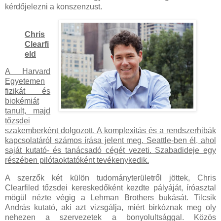
kérdőjelezni a konszenzust.
Chris
Clearfi
eld
A Harvard
Egyetemen
fizikát és
biokémiát
tanult, majd
tőzsdei
szakemberként dolgozott. A komplexitás és a rendszerhibák
kapcsolatáról számos írása jelent meg. Seattle-ben él, ahol
saját kutató- és tanácsadó cégét vezeti. Szabadideje egy
részében pilótaoktatóként tevékenykedik.
A szerzők két külön tudományterületről jöttek, Chris
Clearfiled tőzsdei kereskedőként kezdte pályáját, íróasztal
mögül nézte végig a Lehman Brothers bukását. Tilcsik
András kutató, aki azt vizsgálja, miért birkóznak meg oly
nehezen a szervezetek a bonyolultsággal. Közös