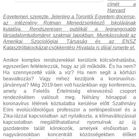
címét a
Harvard
Egyetemen szerezte. Jelenleg a Torontói Egyetem docense,
az intézmény Rotman Menedzserképző Iskolájának
kutatója. Rendszeresen publikál a legrangosabb
társadalomtudományi szakmai lapokban. Munkássságát az
Amerikai Szociológiai Társaság és az ENSZ
Katasztrófakockázat-csökkentési Hivatala is díjjal ismerte el.
Amikor komplex rendszerekkel kerülünk kölcsönhatásba,
egyszerűen feltételezzük, hogy az jól működik. És ha nem?
Ha szennyezetté válik a víz? Ha nem segít a kórházi
beavatkozás? Vagy mihez kezdjünk a koronavírus-
járvánnyal? Még 2019-ben volt hazánkban egy konferencia,
amely a Felelős Értelmiség elnevezésű csoport
rendezésében valósult meg. Néhány hónappal a
koronavírus létének köztudatba kerülése előtt Szathmáry
Eörs evolúcióbiológus professzor a sertéspestissel és a
Zika-lázzal kapcsolatban azt nyilatkozta, a klímaváltozással
kapcsolatban megállíthatatlanul nyomulnak az új
gazdatestre talált kórokozók, amelyek elsősorban a
nagyvárosokban koncentrált közösségekben élőket