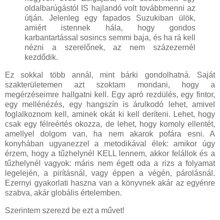
oldalbarúgástól IS hajlandó volt továbbmenni az
útján. Jelenleg egy fapados Suzukiban ülök,
amiért istennek hála, hogy gondos
karbantartással sosincs semmi baja, és ha rá kell
nézni a szerelőnek, az nem százezernél
kezdődik.
Ez sokkal több annál, mint bárki gondolhatná. Saját
szakterületemen azt szoktam mondani, hogy a
megérzéseimre hallgatni kell. Egy apró rezdülés, egy fintor,
egy mellénézés, egy hangszín is árulkodó lehet, amivel
foglalkoznom kell, aminek okát ki kell deríteni. Lehet, hogy
csak egy félreértés okozza, de lehet, hogy komoly ellentét,
amellyel dolgom van, ha nem akarok pofára esni. A
konyhában ugyanezzel a metodikával élek: amikor úgy
érzem, hogy a tűzhelynél KELL lennem, akkor felállok és a
tűzhelynél vagyok: máris nem égett oda a rizs a folyamat
legelején, a pirításnál, vagy éppen a végén, párolásnál.
Ezernyi gyakorlati haszna van a könyvnek akár az egyénre
szabva, akár globális értelemben.
Szerintem szerezd be ezt a művet!