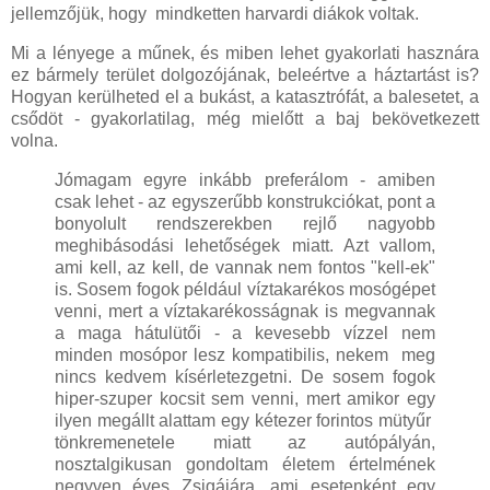
jellemzőjük, hogy mindketten harvardi diákok voltak.
Mi a lényege a műnek, és miben lehet gyakorlati hasznára
ez bármely terület dolgozójának, beleértve a háztartást is?
Hogyan kerülheted el a bukást, a katasztrófát, a balesetet, a
csődöt - gyakorlatilag, még mielőtt a baj bekövetkezett
volna.
Jómagam egyre inkább preferálom - amiben
csak lehet - az egyszerűbb konstrukciókat, pont a
bonyolult rendszerekben rejlő nagyobb
meghibásodási lehetőségek miatt. Azt vallom,
ami kell, az kell, de vannak nem fontos "kell-ek"
is. Sosem fogok például víztakarékos mosógépet
venni, mert a víztakarékosságnak is megvannak
a maga hátulütői - a kevesebb vízzel nem
minden mosópor lesz kompatibilis, nekem meg
nincs kedvem kísérletezgetni. De sosem fogok
hiper-szuper kocsit sem venni, mert amikor egy
ilyen megállt alattam egy kétezer forintos mütyűr
tönkremenetele miatt az autópályán,
nosztalgikusan gondoltam életem értelmének
negyven éves Zsigájára, ami esetenként egy