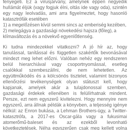
fenyegeti. Ez a vírusjárvány, amelynek éppen negyedik
hullámát éljük (vagy fogjuk élni, oltás ide vagy oda), szintén
egy nagy leolvadás, ami arra figyelmeztet, hogy hasonló
katasztrófák esetében
1) a megelőzésen kívül semmi sincs az emberiség kezében,
2) melegágya a gazdasági növekedési hajsza (főleg), a
klímaváltozás és a növekvő egyenlőtlenség.
Ki tudna mindezekkel vitatkozni? A jó hír az, hogy
tanulással, tanítással és független szakértők bevonásával
mindezt meg lehet előzni. Valóban nehéz egy rendszeren
belül hierarchiával vagy csoportnyomással, esetleg
csalókkal szembeszállni, de nem lehetetlen. Az
együttműködés és a kölcsönös tisztelet, valamint bizonyos
ellenőrzési tevékenységek olyan státuszt kell, hogy
kapjanak, amelyek akár a tulajdonossal szemben,
gazdasági érdekek ellenében is felülírhatnak mindent.
Persze, ezt nem egyszerű kivitelezni. Hogy mennyire nem
egyszerű, arra állnak példák a könyvben, a teljesség igénye
nélkül: az Enron bukása, a Lehman Brothers-ügy, a Twitter-
katasztrófa, a 2017-es Oscar-gála vagy a fukusimai
atomerőmű-baleset és az ezekből levonható
következtetések. Néha egyszerűen csak meg kellett volna