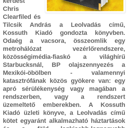
kérdést
Chris
Clearfiled és
Tilcsik András a Leolvadás című,
Kossuth Kiadó gondozta könyvben.
Odaég a vacsora, összeomlik egy
metrohálózat vezérlőrendszere,
közösségimédia-fiaskó a világhírű
Starbucksnál, BP olajszennyezés a
Mexikói-öbölben - valamennyi
katasztrófának közös gyökere van: egy
apró sérülékenység vagy magában a
rendszerben, vagy a rendszert
üzemeltető emberekben. A Kossuth
Kiadó üzleti könyve, a Leolvadás című
kötet egyaránt alkalmazható háztartások