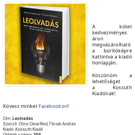
A kötet
kedvezményes
áron
megvásárolható
a borítóképre
kattintva a kiadó
honlapján.
Köszönöm a
lehetőséget
a Kossuth
Kiadónak!
Kövess minket
Facebookon
!
Cím:
Leolvadás
Szerző: Chris Clearfiled,Tilcsik András
Kiadó: Kossuth Kiadó
Oldalak száma:
304