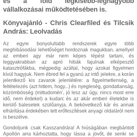
és a föld legkisebb-legnagyobb
vállalkozásai működtetésében is.
Könyvajánló - Chris Clearfiled és Tilcsik
András: Leolvadás
Az egyre bonyolultabb rendszerek egyre több
meghibásodási lehetőséget hordoznak magukban, amellyel
az emberi agy már nem képes lépést tartani, és
leggyakrabban az apró hibák fajulnak elképesztő
katasztrófákba, mégpedig azáltal, hogy azokat figyelmen
kívül hagyjuk. Nem ébred fel a gyanú az intő jelekre, a korán
jelentkező kis zavarok jelenlétére: a figyelmetlenség, a
feltételezés (azt hittem, hogy...) és nyegleség, gondatlanság,
közömbösség (mittudomén', jó lesz az úgy, nincs most erre
idő, nem érdekel) a kudarc és az akár emberi életekbe is
kerülő balesetek szülőanyja. A bekövetkező kár és annak
elhárítása érdekében tett erőfeszítések anyagi oldaláról nem
is beszélve.
Gondoljunk csak Kasszandrára! A hiúságában megbántott
Apollón arra kárhoztatta, hogy lássa a jövőt, de senki se