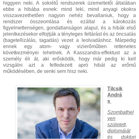
higgyen neki. A sokrétű rendszerek üzemeltetői általában
ebbe a hibába esnek: mind leki, mind anyagi okokra
visszavezethetően nagyon nehéz bevallaniuk, hogy a
rendszer összeomlása és ezáltal a károkozás
figyelmetlenségen, gondatlanságon alapul, és a hibák első
jelentkezésekor elfojtják a tényleges feltárást és az öncsalás
(bagetellizálás, tagadás) vezet a leolvadáshoz. Márpedig
ennek egy atom- vagy vizierőműben rettenetes
következményei lehetnek. A Kasszandra-effektust az a
személy éli át, aki erősködik, hogy már pedig ki kell
vizsgálni azt a felfedezett apró hibát az erőmű
működésében, de senki sem hisz neki.
Tilcsik
Andrá
s
Szombathel
yen
született,
diplomáját
és doktori