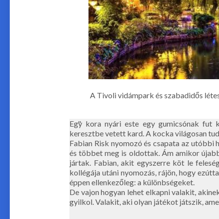
A Tivoli vidámpark és szabadidős lét
Egy kora nyári este egy gumicsónak fut ki
keresztbe vetett kard. A kocka világosan tudt
Fabian Risk nyomozó és csapata az utóbbi 
és többet meg is oldottak. Ám amikor újabb
jártak. Fabian, akit egyszerre köt le felesé
kollégája utáni nyomozás, rájön, hogy ezútt
éppen ellenkezőleg: a különbségeket.
De vajon hogyan lehet elkapni valakit, akine
gyilkol. Valakit, aki olyan játékot játszik, am