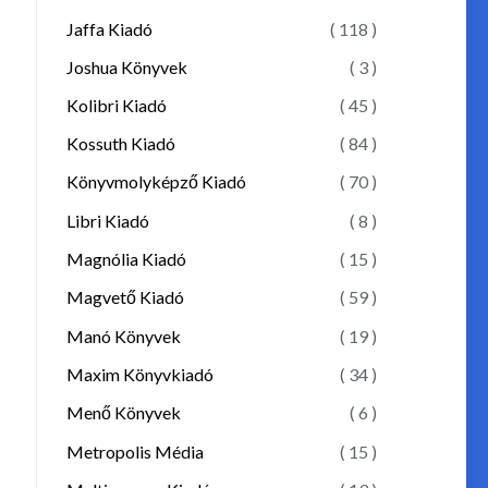
Jaffa Kiadó
( 118 )
Joshua Könyvek
( 3 )
Kolibri Kiadó
( 45 )
Kossuth Kiadó
( 84 )
Könyvmolyképző Kiadó
( 70 )
Libri Kiadó
( 8 )
Magnólia Kiadó
( 15 )
Magvető Kiadó
( 59 )
Manó Könyvek
( 19 )
Maxim Könyvkiadó
( 34 )
Menő Könyvek
( 6 )
Metropolis Média
( 15 )