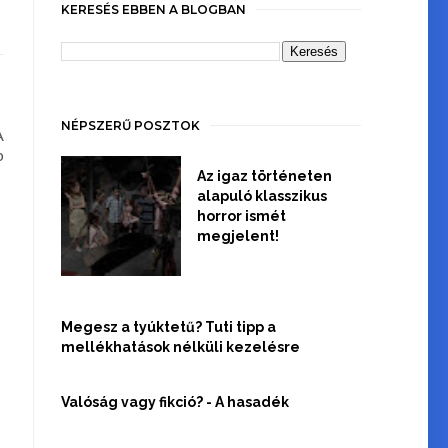
KERESÉS EBBEN A BLOGBAN
NÉPSZERŰ POSZTOK
A
b
Az igaz történeten
alapuló klasszikus
horror ismét
megjelent!
Megesz a tyúktetű? Tuti tipp a
mellékhatások nélküli kezelésre
Valóság vagy fikció? - A hasadék