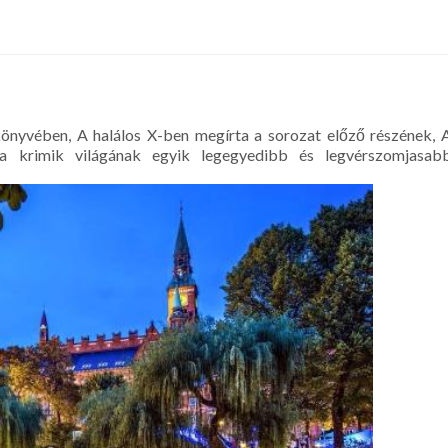
önyvében, A halálos X-ben megírta a sorozat előző részének, 
 a krimik világának egyik legegyedibb és legvérszomjasab