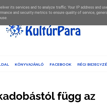
liver its services and to analyze traffic. Your IP address and us
rmance and security metrics to ensure quality of service, gene
buse.
LDAL
KÖNYVAJÁNLÓ
FACEBOOK
RÉGI BEJEGYZ
kadobástól függ az