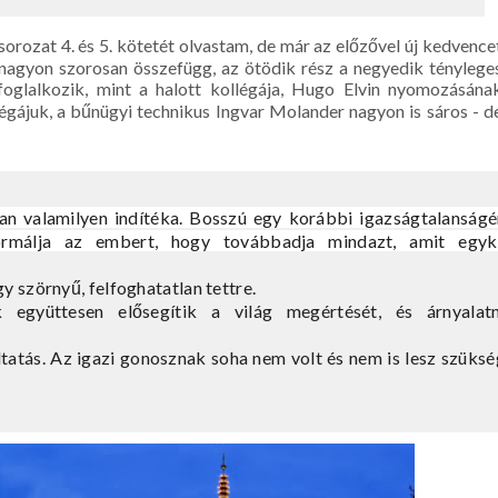
orozat 4. és 5. kötetét olvastam, de már az előzővel új kedvence
 nagyon szorosan összefügg, az ötödik rész a negyedik ténylege
y foglalkozik, mint a halott kollégája, Hugo Elvin nyomozásána
légájuk, a bűnügyi technikus Ingvar Molander nagyon is sáros - d
n valamilyen indítéka. Bosszú egy korábbi igazságtalanságér
ormálja az embert, hogy továbbadja mindazt, amit egyk
y szörnyű, felfoghatatlan tettre.
gyüttesen elősegítik a világ megértését, és árnyalatn
tatás. Az igazi gonosznak soha nem volt és nem is lesz szüks