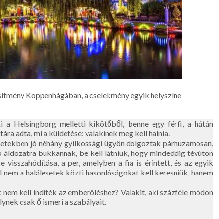
esítmény Koppenhágában, a cselekmény egyik helyszíne
 a Helsingborg melletti kikötőből, benne egy férfi, a hátán
ára adta, mi a küldetése: valakinek meg kell halnia.
hetekben jó néhány gyilkossági ügyön dolgoztak párhuzamosan,
 áldozatra bukkannak, be kell látniuk, hogy mindeddig tévúton
ge visszahódítása, a per, amelyben a fia is érintett, és az egyik
al nem a halálesetek közti hasonlóságokat kell keresniük, hanem
k nem kell indíték az emberöléshez? Valakit, aki százféle módon
elynek csak ő ismeri a szabályait.