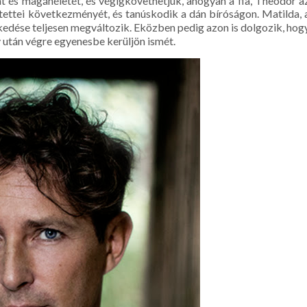
és magánéletét, és végigkövethetjük, ahogyan a fia, Theodor a
ja tettei következményét, és tanúskodik a dán bíróságon. Matilda, 
elkedése teljesen megváltozik. Eközben pedig azon is dolgozik, hog
 után végre egyenesbe kerüljön ismét.