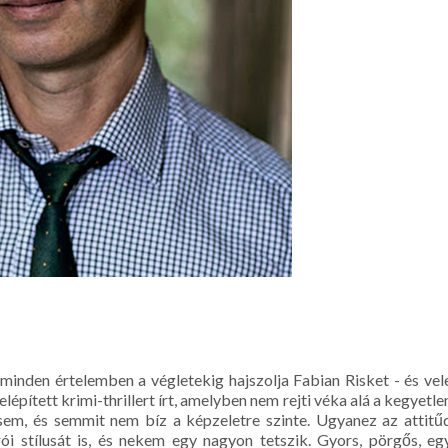
inden értelemben a végletekig hajszolja Fabian Risket - és vel
felépített krimi-thrillert írt, amelyben nem rejti véka alá a kegyetle
sem, és semmit nem bíz a képzeletre szinte. Ugyanez az attitű
írói stílusát is, és nekem egy nagyon tetszik. Gyors, pörgős, eg