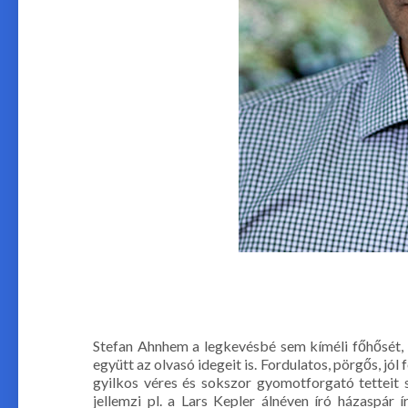
Stefan Ahnhem a legkevésbé sem kíméli főhősét, m
együtt az olvasó idegeit is. Fordulatos, pörgős, jól 
gyilkos véres és sokszor gyomotforgató tetteit 
jellemzi pl. a Lars Kepler álnéven író házaspár 