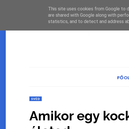
This site uses cookies from Google to de
are shared with Google along with perfo
statistics, and to detect and address a
FŐO
SVÉD
Amikor egy koc