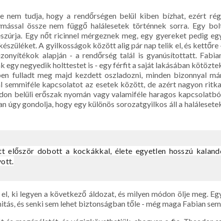
 nem tudja, hogy a rendőrségen belül kiben bízhat, ezért rég
ymással össze nem függő halálesetek történnek sorra. Egy bol
leszúrja. Egy nőt ricinnel mérgeznek meg, egy gyereket pedig eg
züléket. A gyilkosságok között alig pár nap telik el, és kettőre 
zonyítékok alapján - a rendőrség talál is gyanúsítottatt. Fabia
k egy negyedik holttestet is - egy férfit a saját lakásában kötözte
bben fulladt meg majd kezdett oszladozni, minden bizonnyal má
ál semmiféle kapcsolatot az esetek között, de azért nagyon ritka
ádon belüli erőszak nyomán vagy valamiféle haragos kapcsolatbó
an úgy gondolja, hogy egy különös sorozatgyilkos áll a halálesete
tt először dobott a kockákkal, élete egyetlen hosszú kaland
yott.
 el, ki legyen a következő áldozat, és milyen módon ölje meg. Eg
itás, és senki sem lehet biztonságban tőle - még maga Fabian sem