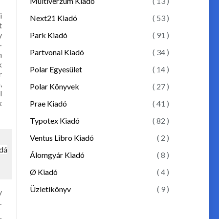
Multiverzum Kiadó
( 13 )
i
Next21 Kiadó
( 53 )
t
Park Kiadó
( 91 )
y
-
Partvonal Kiadó
( 34 )
n
k
Polar Egyesület
( 14 )
r
,
Polar Könyvek
( 27 )
l
k
Prae Kiadó
( 41 )
Typotex Kiadó
( 82 )
Ventus Libro Kiadó
( 2 )
dá
Álomgyár Kiadó
( 8 )
Ø Kiadó
( 4 )
Üzletikönyv
( 9 )
y
.