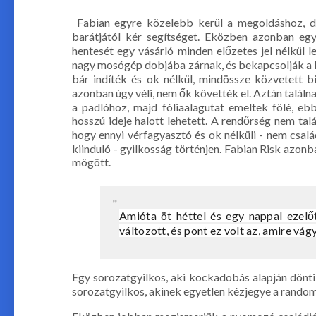
Fabian egyre közelebb kerül a megoldáshoz, de
barátjától kér segítséget. Eközben azonban eg
hentesét egy vásárló minden előzetes jel nélkül 
nagy mosógép dobjába zárnak, és bekapcsolják a kés
bár indíték és ok nélkül, mindössze közvetett bi
azonban úgy véli, nem ők követték el. Aztán találna
a padlóhoz, majd fóliaalagutat emeltek fölé, e
hosszú ideje halott lehetett. A rendőrség nem tal
hogy ennyi vérfagyasztó és ok nélküli - nem csal
kiinduló - gyilkosság történjen. Fabian Risk azonb
mögött.
Amióta öt héttel és egy nappal ezelő
változott, és pont ez volt az, amire vág
Egy sorozatgyilkos, aki kockadobás alapján dönti
sorozatgyilkos, akinek egyetlen kézjegye a random