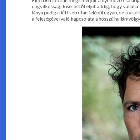
Eközben jobban megismerjük a nyomozó családját 
öngyilkossági kísérlettől eljut addig, hogy vállal
lánya pedig a lőtt seb után felépül ugyan, de a vis
a feleségével való kapcsolata a hosszú hullámvölgy