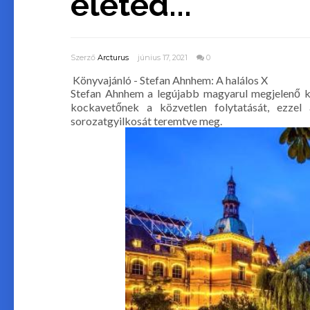
életed...
Szerző
Arcturus
június 17, 2021
0
Könyvajánló - Stefan Ahnhem: A halálos X
Stefan Ahnhem a legújabb magyarul megjelenő k
kockavetőnek a közvetlen folytatását, ezzel
sorozatgyilkosát teremtve meg.