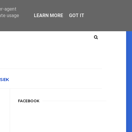
er-agent
rate usage
LEARN MORE
GOT IT
ÉSEK
FACEBOOK