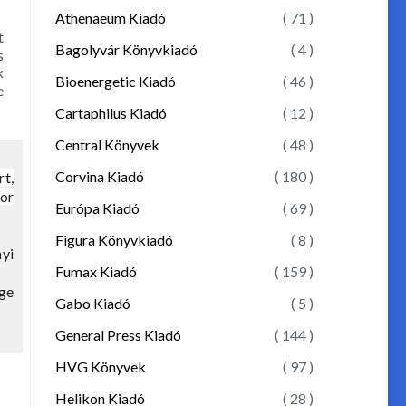
Athenaeum Kiadó
( 71 )
t
Bagolyvár Könyvkiadó
( 4 )
s
k
Bioenergetic Kiadó
( 46 )
e
Cartaphilus Kiadó
( 12 )
Central Könyvek
( 48 )
Corvina Kiadó
( 180 )
t,
or
Európa Kiadó
( 69 )
Figura Könyvkiadó
( 8 )
yi
Fumax Kiadó
( 159 )
ége
Gabo Kiadó
( 5 )
General Press Kiadó
( 144 )
HVG Könyvek
( 97 )
Helikon Kiadó
( 28 )