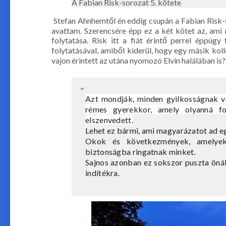
A Fabian Risk-sorozat 5. kötete
Stefan Ahnhemtől én eddig csupán a Fabian Risk-s
avattam. Szerencsére épp ez a két kötet az, ami
folytatása. Risk itt a fiát érintő perrel éppúg
folytatásával, amiből kiderül, hogy egy másik kol
vajon érintett az utána nyomozó Elvin halálában is?
Azt mondják, minden gyilkosságnak va
rémes gyerekkor, amely olyanná f
elszenvedett.
Lehet ez bármi, ami magyarázatot ad eg
Okok és következmények, amelyek e
biztonságba ringatnak minket.
Sajnos azonban ez sokszor puszta önál
indítékra.