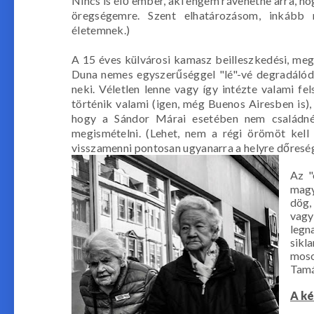
Nincs is élő ember, aki engem rávehetne arra, h
öregségemre. Szent elhatározásom, inkáb
életemnek.)
A 15 éves külvárosi kamasz beilleszkedési, megf
Duna nemes egyszerűséggel "lé"-vé degradálódik
neki. Véletlen lenne vagy így intézte valami fe
történik valami (igen, még Buenos Airesben is),
hogy a Sándor Márai esetében nem családné
megismételni. (Lehet, nem a régi örömöt kell 
visszamenni pontosan ugyanarra a helyre dőreség?
Az "
magy
dög,
vagy
legn
sikl
moso
Tamás
A ké