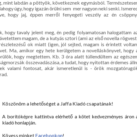
g, mint labdán a pöttyök, következnek egymásból. Természetese
alahogy úgy, hogy igazán örülni sem mer nagyon neki senki. Ismere
ve, hogy jaj, éppen merről fenyegeti veszély az én csöppny
, hogy tavaly jelent meg, én pedig folyamatosan halogattam a
vetettem magam, de a kutyás sztori (ami az első novella rögvest
részletezésű ok miatt (igen, jól sejted, magam is érintett volta
vet. Ma, amikor egy hete kerülgetem a novelláskönyvet, hogy 
örülök, hogy megtettem. Kb. 3 óra alatt túllendültem az egészen
ágmorzsák összevadászása, a tudat, hogy nyitottan érdemes álln
ek valami fontosat, akár ismeretlenül is - örök mozgatórugó
rad.
Köszönöm a lehetőséget a Jaffa Kiadó csapatának!
A borítóképre kattintva elérhető a kötet kedvezményes áron 
kiadó honlapján.
Kövess minket
Facebookon
!