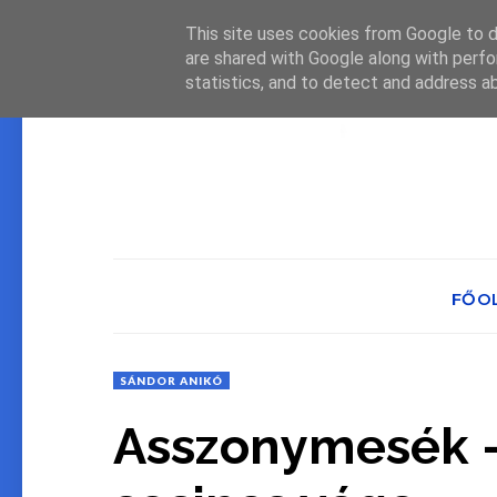
This site uses cookies from Google to de
are shared with Google along with perfo
statistics, and to detect and address a
FŐO
SÁNDOR ANIKÓ
Asszonymesék -