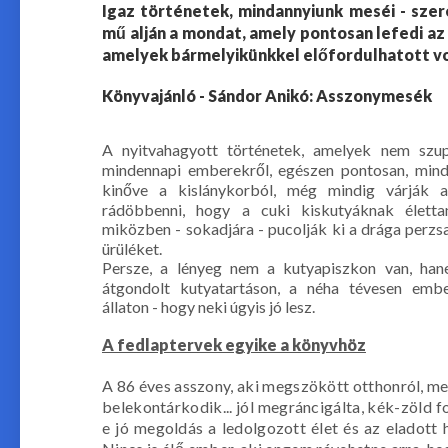
Igaz történetek, mindannyiunk meséi - sze
mű alján a mondat, amely pontosan lefedi a
amelyek bármelyikünkkel előfordulhatott voln
Könyvajánló - Sándor Anikó: Asszonymesék
A nyitvahagyott történetek, amelyek nem szup
mindennapi emberekről, egészen pontosan, mind
kinőve a kislánykorból, még mindig várják a
rádöbbenni, hogy a cuki kiskutyáknak élettan
miközben - sokadjára - pucolják ki a drága perz
ürüléket.
Persze, a lényeg nem a kutyapiszkon van, han
átgondolt kutyatartáson, a néha tévesen ember
állaton - hogy neki úgyis jó lesz.
A fedlaptervek egyike a könyvhöz
A 86 éves asszony, aki megszökött otthonról, me
belekontárkodik... jól megráncigálta, kék-zöld folt
e jó megoldás a ledolgozott élet és az eladot