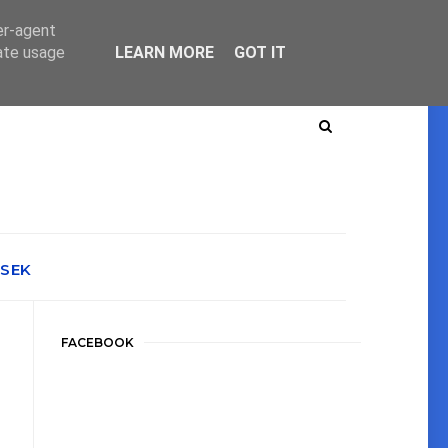
er-agent
rate usage
LEARN MORE
GOT IT
ÉSEK
FACEBOOK