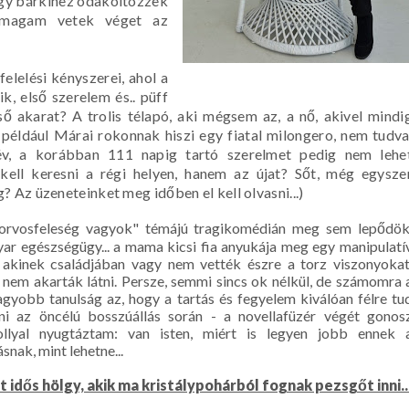
ogy bárkihez odaköltözzek
b magam vetek véget az
elelési kényszerei, ahol a
, első szerelem és.. püff
lső akarat? A trolis télapó, aki mégsem az, a nő, akivel mindi
 például Márai rokonnak hiszi egy fiatal milongero, nem tudva
v, a korábban 111 napig tartó szerelmet pedig nem lehe
kell keresni a régi helyen, hanem az újat? Sőt, még egysze
 Az üzeneteinket meg időben el kell olvasni...)
orvosfeleség vagyok" témájú tragikomédián meg sem lepődök
ar egészségügy... a mama kicsi fia anyukája meg egy manipulatí
 akinek családjában vagy nem vették észre a torz viszonyokat
 nem akarták látni. Persze, semmi sincs ok nélkül, de számomra 
agyobb tanulság az, hogy a tartás és fegyelem kiválóan félre tu
ani az öncélú bosszúállás során - a novellafüzér végét gonos
llyal nyugtáztam: van isten, miért is legyen jobb ennek 
nak, mint lehetne...
t idős hölgy, akik ma kristálypohárból fognak pezsgőt inni..