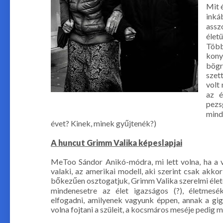
Mit 
inká
assz
élet
Több
kony
bögr
szett
volt
az é
pezs
mind
évet? Kinek, minek gyűjtenék?)
A huncut Grimm Valika képeslapjai
MeToo Sándor Anikó-módra, mi lett volna, ha a v
valaki, az amerikai modell, aki szerint csak akkor 
bőkezűen osztogatjuk, Grimm Valika szerelmi élete
mindenesetre az élet igazságos (?), életmesé
elfogadni, amilyenek vagyunk éppen, annak a gi
volna fojtani a szüleit, a kocsmáros meséje pedig 