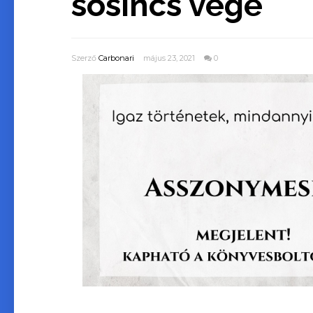
sosincs vége
Szerző
Carbonari
május 23, 2021
0