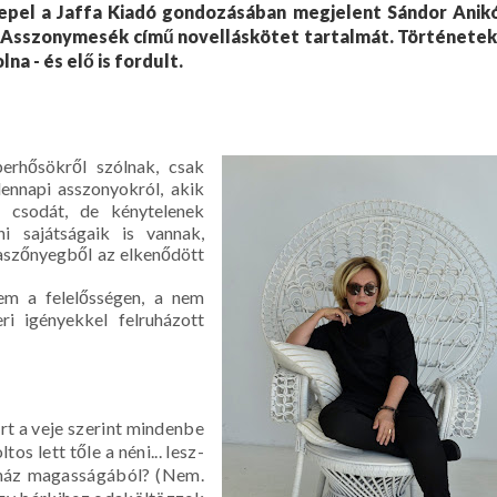
repel a Jaffa Kiadó gondozásában megjelent Sándor Anik
z Asszonymesék című novelláskötet tartalmát. Történetek
a - és elő is fordult.
erhősökről szólnak, csak
ennapi asszonyokról, akik
 csodát, de kénytelenek
i sajátságaik is vannak,
saszőnyegből az elkenődött
em a felelősségen, a nem
i igényekkel felruházott
rt a veje szerint mindenbe
os lett tőle a néni... lesz-
t ház magasságából? (Nem.