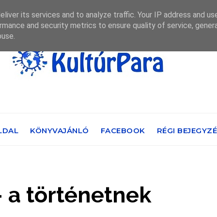
liver its services and to analyze traffic. Your IP address and us
rmance and security metrics to ensure quality of service, gene
buse.
LDAL
KÖNYVAJÁNLÓ
FACEBOOK
RÉGI BEJEGYZ
 a történetnek