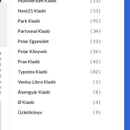
Multiverzum Kiadó
( 13 )
Next21 Kiadó
( 53 )
Park Kiadó
( 91 )
Partvonal Kiadó
( 34 )
Polar Egyesület
( 13 )
Polar Könyvek
( 26 )
a
t
Prae Kiadó
( 41 )
t
z
Typotex Kiadó
( 82 )
l
n
Ventus Libro Kiadó
( 2 )
e
Álomgyár Kiadó
( 8 )
!
Ø Kiadó
( 4 )
Üzletikönyv
( 9 )