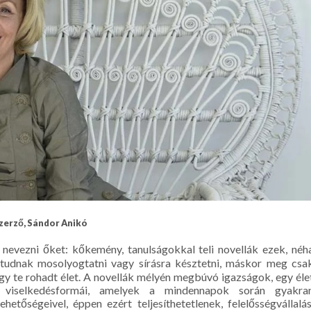
zerző, Sándor Anikó
k nevezni őket: kőkemény, tanulságokkal teli novellák ezek, néh
tudnak mosolyogtatni vagy sírásra késztetni, máskor meg csa
hogy te rohadt élet. A novellák mélyén megbúvó igazságok, egy éle
rt viselkedésformái, amelyek a mindennapok során gyakra
hetőségeivel, éppen ezért teljesíthetetlenek, felelősségvállalás