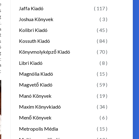
e
Jaffa Kiadó
( 117 )
s
g
Joshua Könyvek
( 3 )
.
a
Kolibri Kiadó
( 45 )
t
s
Kossuth Kiadó
( 84 )
ó
Könyvmolyképző Kiadó
( 70 )
g
:
Libri Kiadó
( 8 )
a
c
Magnólia Kiadó
( 15 )
Magvető Kiadó
( 59 )
Manó Könyvek
( 19 )
Maxim Könyvkiadó
( 34 )
Menő Könyvek
( 6 )
Metropolis Média
( 15 )