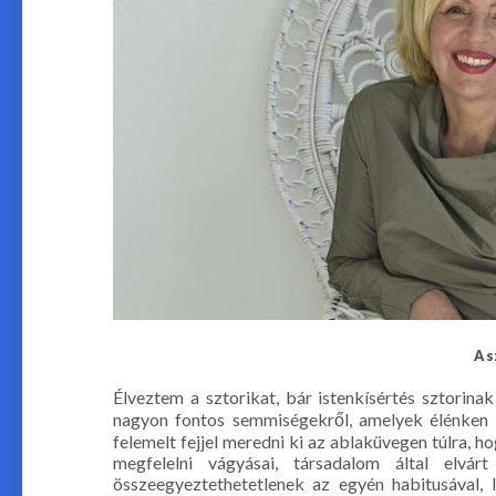
A s
Élveztem a sztorikat, bár istenkísértés sztorina
nagyon fontos semmiségekről, amelyek élénken 
felemelt fejjel meredni ki az ablaküvegen túlra, 
megfelelni vágyásai, társadalom által elvá
összeegyeztethetetlenek az egyén habitusával, le