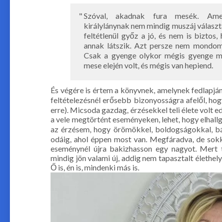
Szóval, akadnak fura mesék. Ame
királylánynak nem mindig muszáj választ
feltétlenül győz a jó, és nem is biztos
annak látszik. Azt persze nem mondom,
Csak a gyenge olykor mégis gyenge ma
mese elején volt, és mégis van hepiend.
És végére is értem a könyvnek, amelynek fedlapján 
feltételezésnél erősebb bizonyosságra afelől, ho
erre). Micsoda gazdag, érzésekkel teli élete volt e
a vele megtörtént eseményeken, lehet, hogy elhallg
az érzésem, hogy örömökkel, boldogságokkal, bá
odáig, ahol éppen most van. Megfáradva, de sok
eseménynél újra bakizhasson egy nagyot. Mert 
mindig jön valami új, addig nem tapasztalt élethe
Ő is, én is, mindenki más is.