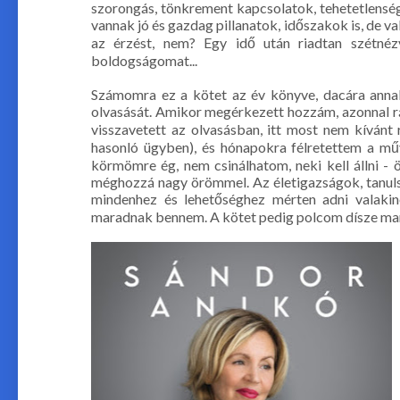
szorongás, tönkrement kapcsolatok, tehetetlensé
vannak jó és gazdag pillanatok, időszakok is, de v
az érzést, nem? Egy idő után riadtan szétnéz
boldogságomat...
Számomra ez a kötet az év könyve, dacára annak
olvasását. Amikor megérkezett hozzám, azonnal rá
visszavetett az olvasásban, itt most nem kívánt 
hasonló ügyben), és hónapokra félretettem a mű
körmömre ég, nem csinálhatom, neki kell állni - 
méghozzá nagy örömmel. Az életigazságok, tanuls
mindenhez és lehetőséghez mérten adni valakin
maradnak bennem. A kötet pedig polcom dísze ma