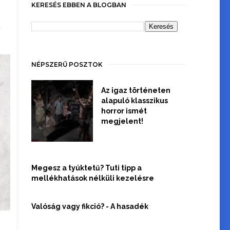
KERESÉS EBBEN A BLOGBAN
NÉPSZERŰ POSZTOK
Az igaz történeten
alapuló klasszikus
horror ismét
megjelent!
Megesz a tyúktetű? Tuti tipp a
mellékhatások nélküli kezelésre
Valóság vagy fikció? - A hasadék