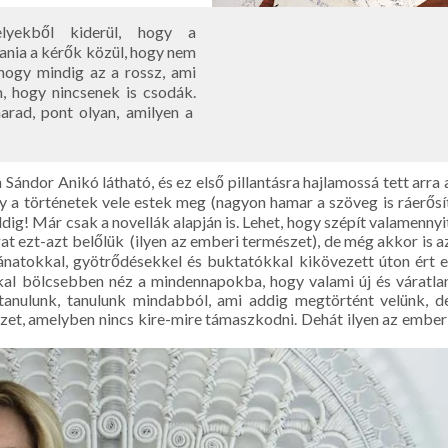
lyekből kiderül, hogy a
ania a kérők közül, hogy nem
, hogy mindig az a rossz, ami
 hogy nincsenek is csodák.
rad, pont olyan, amilyen a
Sándor Anikó látható, és ez első pillantásra hajlamossá tett arra 
gy a történetek vele estek meg (nagyon hamar a szöveg is ráerősí
ddig! Már csak a novellák alapján is. Lehet, hogy szépít valamennyi
at ezt-azt belőlük (ilyen az emberi természet), de még akkor is a
natokkal, gyötrődésekkel és buktatókkal kikövezett úton ért e
kal bölcsebben néz a mindennapokba, hogy valami új és váratla
tanulunk, tanulunk mindabból, ami addig megtörtént velünk, d
lyzet, amelyben nincs kire-mire támaszkodni. Dehát ilyen az ember