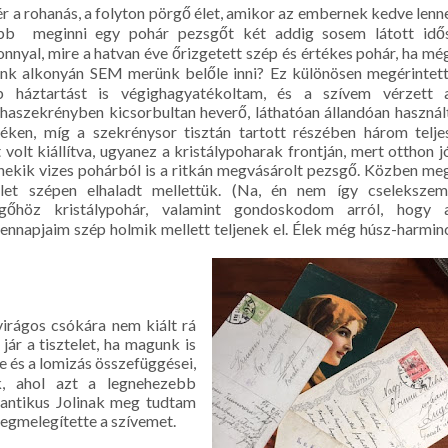
ér a rohanás, a folyton pörgő élet, amikor az embernek kedve lenn
bb meginni egy pohár pezsgőt két addig sosem látott idő
onnyal, mire a hatvan éve őrizgetett szép és értékes pohár, ha mé
ünk alkonyán SEM merünk belőle inni? Ez különösen megérintett
 háztartást is végighagyatékoltam, és a szívem vérzett 
haszekrényben kicsorbultan heverő, láthatóan állandóan használ
éken, míg a szekrénysor tisztán tartott részében három telje
 volt kiállítva, ugyanez a kristálypoharak frontján, mert otthon j
 nekik vizes pohárból is a ritkán megvásárolt pezsgő. Közben me
let szépen elhaladt mellettük. (Na, én nem így cselekszem
gőhöz kristálypohár, valamint gondoskodom arról, hogy 
ennapjaim szép holmik mellett teljenek el. Élek még húsz-harmin
irágos csókára nem kiált rá
jár a tisztelet, ha magunk is
 és a lomizás összefüggései,
k, ahol azt a legnehezebb
gantikus Jolinak meg tudtam
megmelegítette a szívemet.