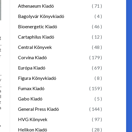
Athenaeum Kiadó
( 71 )
Bagolyvár Könyvkiadó
( 4 )
Bioenergetic Kiadó
( 46 )
Cartaphilus Kiadó
( 12 )
g
,
Central Könyvek
( 48 )
t
r
Corvina Kiadó
( 179 )
Európa Kiadó
( 69 )
,
Figura Könyvkiadó
( 8 )
v
,
Fumax Kiadó
( 159 )
a
d
Gabo Kiadó
( 5 )
z
a
General Press Kiadó
( 144 )
HVG Könyvek
( 97 )
.
Helikon Kiadó
( 28 )