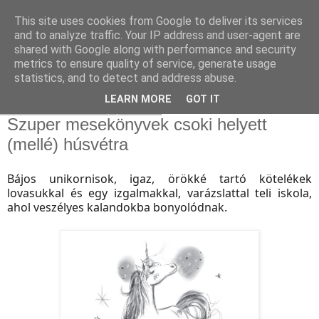
This site uses cookies from Google to deliver its services
and to analyze traffic. Your IP address and user-agent are
shared with Google along with performance and security
metrics to ensure quality of service, generate usage
statistics, and to detect and address abuse.
▼
LEARN MORE
GOT IT
2021. március 26., péntek
Szuper mesekönyvek csoki helyett
(mellé) húsvétra
Bájos unikornisok, igaz, örökké tartó kötelékek
lovasukkal és egy izgalmakkal, varázslattal teli iskola,
ahol veszélyes kalandokba bonyolódnak.