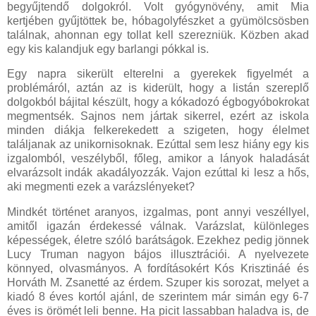
begyűjtendő dolgokról. Volt gyógynövény, amit Mia
kertjében gyűjtöttek be, hóbagolyfészket a gyümölcsösben
találnak, ahonnan egy tollat kell szerezniük. Közben akad
egy kis kalandjuk egy barlangi pókkal is.
Egy napra sikerült elterelni a gyerekek figyelmét a
problémáról, aztán az is kiderült, hogy a listán szereplő
dolgokból bájital készült, hogy a kókadozó égbogyóbokrokat
megmentsék. Sajnos nem jártak sikerrel, ezért az iskola
minden diákja felkerekedett a szigeten, hogy élelmet
találjanak az unikornisoknak. Ezúttal sem lesz hiány egy kis
izgalomból, veszélyből, főleg, amikor a lányok haladását
elvarázsolt indák akadályozzák. Vajon ezúttal ki lesz a hős,
aki megmenti ezek a varázslényeket?
Mindkét történet aranyos, izgalmas, pont annyi veszéllyel,
amitől igazán érdekessé válnak. Varázslat, különleges
képességek, életre szóló barátságok. Ezekhez pedig jönnek
Lucy Truman nagyon bájos illusztrációi. A nyelvezete
könnyed, olvasmányos. A fordításokért Kós Krisztináé és
Horváth M. Zsanetté az érdem. Szuper kis sorozat, melyet a
kiadó 8 éves kortól ajánl, de szerintem már simán egy 6-7
éves is örömét leli benne. Ha picit lassabban haladva is, de