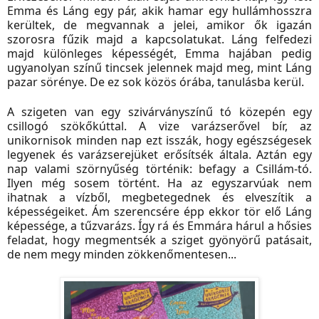
Emma és Láng egy pár, akik hamar egy hullámhosszra
kerültek, de megvannak a jelei, amikor ők igazán
szorosra fűzik majd a kapcsolatukat. Láng felfedezi
majd különleges képességét, Emma hajában pedig
ugyanolyan színű tincsek jelennek majd meg, mint Láng
pazar sörénye. De ez sok közös órába, tanulásba kerül.
A szigeten van egy szivárványszínű tó közepén egy
csillogó szökőkúttal. A vize varázserővel bír, az
unikornisok minden nap ezt isszák, hogy egészségesek
legyenek és varázserejüket erősítsék általa. Aztán egy
nap valami szörnyűség történik: befagy a Csillám-tó.
Ilyen még sosem történt. Ha az egyszarvúak nem
ihatnak a vízből, megbetegednek és elveszítik a
képességeiket. Ám szerencsére épp ekkor tör elő Láng
képessége, a tűzvarázs. Így rá és Emmára hárul a hősies
feladat, hogy megmentsék a sziget gyönyörű patásait,
de nem megy minden zökkenőmentesen...