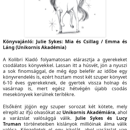
Könyvajánló: Julie Sykes: Mia és Csillag / Emma és
Láng (Unikornis Akadémia)
A Kolibri Kiadó folyamatosan elárasztja a gyerekeket
csodálatos könyvekkel. Lassan itt a húsvét, jön a nyuszi
a sok finomsággal, de még épp belefér az időbe egy
könyvrendelés is, ezért hoztam most két szuper könyvet
6-10 éves gyerekeknek, de gyertek vissza holnap és
vasárnap is, mert egész hétvégén újabb csodás
mesekönyvek kerülnek terítékre.
Elsőként jöjjön egy szuper sorozat két kötete, mely
elrepíti az ifjú olvasókat az
Unikornis Akadémiára
, ahol
a varázslat valósággá válik.
Julie Sykes és Lucy
Truman
történeteiben kislányok millióinak álma válik
valóra. Képzeljetek el egy iskolát, ahol varázslat van