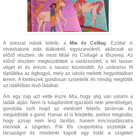
A sorozat másik kötete, a
Mia és Csillag
. Ezúttal is
olvashatunk más diákokról, egyszarvúkról, akárcsak az
előző részben, de most Miáé és Csillagé a főszerep. Az
előző részben megküzdöttek a varázsvízért, a tél lassan
véget ér és érezni a tavasz közeledtét. Az unikornis fő
tápláléka az égbogyó, mely az iskola melletti hegyoldalban
terem. A kertészek gondosan szüretelik és mindig megtöltik
az istállóban levő ládákat.
Ám egy nap azt vette észre Mia, hogy alig van valami a
ládák alján. Nem is tulajdonított igazából neki jelentőséget,
gondolta szól majd az etetésért felelős tanárnak és
megoldódik a gond. Hamar el is felejtette, amikor megtudta,
hogy aznap nem lesz tanítás, hanem kincsvadászatra
mennek a szigeten. Pár fős csoportokra osztották a
társaságot és mindenki kapott egy listát a szigeten