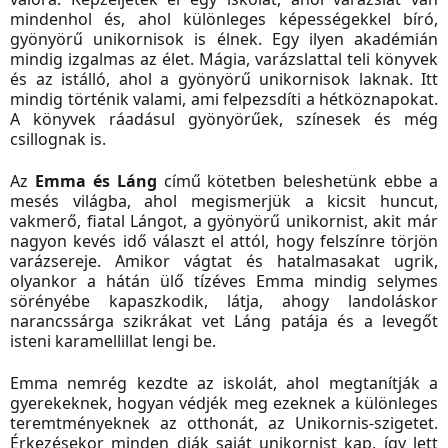
mindenhol és, ahol különleges képességekkel bíró,
gyönyörű unikornisok is élnek. Egy ilyen akadémián
mindig izgalmas az élet. Mágia, varázslattal teli könyvek
és az istálló, ahol a gyönyörű unikornisok laknak. Itt
mindig történik valami, ami felpezsdíti a hétköznapokat.
A könyvek ráadásul gyönyörűek, színesek és még
csillognak is.
Az
Emma és Láng
című kötetben beleshetünk ebbe a
mesés világba, ahol megismerjük a kicsit huncut,
vakmerő, fiatal Lángot, a gyönyörű unikornist, akit már
nagyon kevés idő választ el attól, hogy felszínre törjön
varázsereje. Amikor vágtat és hatalmasakat ugrik,
olyankor a hátán ülő tízéves Emma mindig selymes
sörényébe kapaszkodik, látja, ahogy landoláskor
narancssárga szikrákat vet Láng patája és a levegőt
isteni karamellillat lengi be.
Emma nemrég kezdte az iskolát, ahol megtanítják a
gyerekeknek, hogyan védjék meg ezeknek a különleges
teremtményeknek az otthonát, az Unikornis-szigetet.
Érkezésekor minden diák saját unikornist kap, így lett