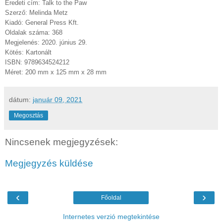
Eredeti cím: Talk to the Paw
Szerző: Melinda Metz
Kiadó: General Press Kft.
Oldalak száma: 368
Megjelenés: 2020. június 29.
Kötés: Kartonált
ISBN: 9789634524212
Méret: 200 mm x 125 mm x 28 mm
dátum:
január 09, 2021
Megosztás
Nincsenek megjegyzések:
Megjegyzés küldése
‹
›
Főoldal
Internetes verzió megtekintése