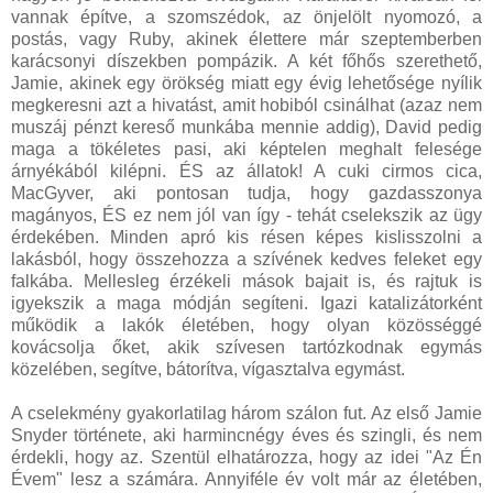
vannak építve, a szomszédok, az önjelölt nyomozó, a
postás, vagy Ruby, akinek élettere már szeptemberben
karácsonyi díszekben pompázik. A két főhős szerethető,
Jamie, akinek egy örökség miatt egy évig lehetősége nyílik
megkeresni azt a hivatást, amit hobiból csinálhat (azaz nem
muszáj pénzt kereső munkába mennie addig), David pedig
maga a tökéletes pasi, aki képtelen meghalt felesége
árnyékából kilépni. ÉS az állatok! A cuki cirmos cica,
MacGyver, aki pontosan tudja, hogy gazdasszonya
magányos, ÉS ez nem jól van így - tehát cselekszik az ügy
érdekében. Minden apró kis résen képes kislisszolni a
lakásból, hogy összehozza a szívének kedves feleket egy
falkába. Mellesleg érzékeli mások bajait is, és rajtuk is
igyekszik a maga módján segíteni. Igazi katalizátorként
működik a lakók életében, hogy olyan közösséggé
kovácsolja őket, akik szívesen tartózkodnak egymás
közelében, segítve, bátorítva, vígasztalva egymást.
A cselekmény gyakorlatilag három szálon fut. Az első Jamie
Snyder története, aki harmincnégy éves és szingli, és nem
érdekli, hogy az. Szentül elhatározza, hogy az idei "Az Én
Évem" lesz a számára. Annyiféle év volt már az életében,