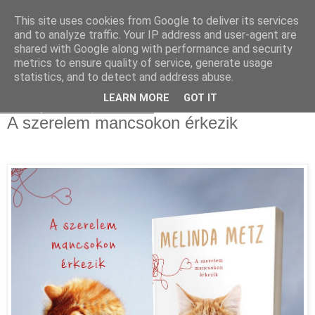
This site uses cookies from Google to deliver its services
and to analyze traffic. Your IP address and user-agent are
shared with Google along with performance and security
metrics to ensure quality of service, generate usage
statistics, and to detect and address abuse.
▼
LEARN MORE
GOT IT
2021. január 9., szombat
A szerelem mancsokon érkezik