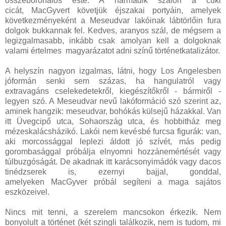
összeboronálós este. A harmadik szálon a cuki
cicát, MacGyvert követjük éjszakai portyáin, amelyek
következményeként a Meseudvar lakóinak lábtörlőin fura
dolgok bukkannak fel. Kedves, aranyos szál, de mégsem a
legizgalmasabb, inkább csak amolyan kell a dolgoknak
valami értelmes magyarázatot adni színű történetkatalizátor.
A helyszín nagyon izgalmas, látni, hogy Los Angelesben
jóformán senki sem százas, ha hangulatról vagy
extravagáns cselekedetekről, kiegészítőkről - bármiről -
legyen szó. A Meseudvar nevű lakóformáció szó szerint az,
aminek hangzik: meseudvar, bohókás külsejű házakkal. Van
itt Üvegcipő utca, Sohaország utca, és hobbitház meg
mézeskalácsházikó. Lakói nem kevésbé furcsa figurák: van,
aki morcossággal leplezi áldott jó szívét, más pedig
gorombasággal próbálja elnyomni hozzánemértését vagy
túlbuzgóságát. De akadnak itt karácsonyimádók vagy dacos
tinédzserek is, ezernyi bajjal, gonddal,
amelyeken MacGyver próbál segíteni a maga sajátos
eszközeivel.
Nincs mit tenni, a szerelem mancsokon érkezik. Nem
bonyolult a történet (két szingli találkozik, nem is tudom, mi