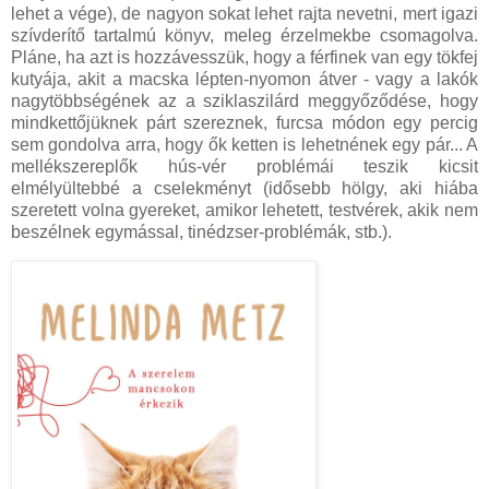
lehet a vége), de nagyon sokat lehet rajta nevetni, mert igazi
szívderítő tartalmú könyv, meleg érzelmekbe csomagolva.
Pláne, ha azt is hozzávesszük, hogy a férfinek van egy tökfej
kutyája, akit a macska lépten-nyomon átver - vagy a lakók
nagytöbbségének az a sziklaszilárd meggyőződése, hogy
mindkettőjüknek párt szereznek, furcsa módon egy percig
sem gondolva arra, hogy ők ketten is lehetnének egy pár... A
mellékszereplők hús-vér problémái teszik kicsit
elmélyültebbé a cselekményt (idősebb hölgy, aki hiába
szeretett volna gyereket, amikor lehetett, testvérek, akik nem
beszélnek egymással, tinédzser-problémák, stb.).