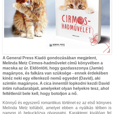
A General Press Kiadó gondozásában megjelent,
Melinda Metz Cirmos-hadművelet című könyvében a
macska az úr. Eldöntöti, hogy gazdasszonya (Jamie)
magányos, és falkára van szüksége - ennek érdekében
kinéz neki egy ellenkező nemű egyedet (David), aki
szintén magányos. A cica innentől lopkodni kezdi David
intim ruhadarabjait, amelyeket olyan helyekre tesz, ahol
feltétlenül bele kell, hogy botoljon a nő.
Könnyű és egyszerű romantikus történet ez az első könyves
Melinda Metz tollából, amelyet ebben a nyálkás télben is
nagyon jó bekuckózva olvasgatni. Karakterei kiválóan fel