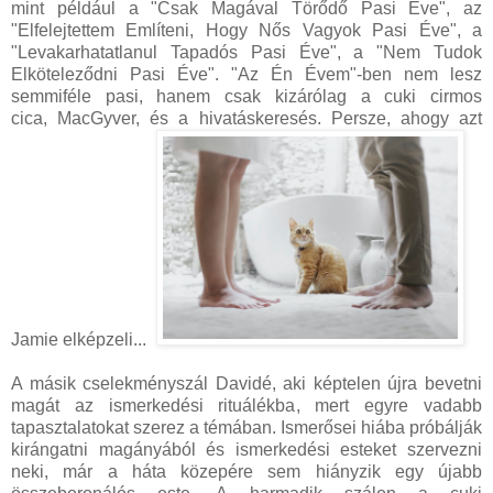
mint például a "Csak Magával Törődő Pasi Éve", az
"Elfelejtettem Említeni, Hogy Nős Vagyok Pasi Éve", a
"Levakarhatatlanul Tapadós Pasi Éve", a "Nem Tudok
Elköteleződni Pasi Éve". "Az Én Évem"-ben nem lesz
semmiféle pasi, hanem csak kizárólag a cuki cirmos
cica, MacGyver, és a hivatáskeresés. Persze, ahogy azt
Jamie elképzeli...
A másik cselekményszál Davidé, aki képtelen újra bevetni
magát az ismerkedési rituálékba, mert egyre vadabb
tapasztalatokat szerez a témában. Ismerősei hiába próbálják
kirángatni magányából és ismerkedési esteket szervezni
neki, már a háta közepére sem hiányzik egy újabb