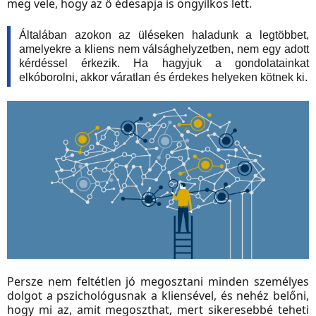
meg vele, hogy az ő édesapja is öngyilkos lett.
Általában azokon az üléseken haladunk a legtöbbet,
amelyekre a kliens nem válsághelyzetben, nem egy adott
kérdéssel érkezik. Ha hagyjuk a gondolatainkat
elkóborolni, akkor váratlan és érdekes helyeken kötnek ki.
Persze nem feltétlen jó megosztani minden személyes
dolgot a pszichológusnak a kliensével, és nehéz belőni,
hogy mi az, amit megoszthat, mert sikeresebbé teheti