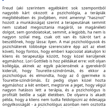
Freud (aki szerintem egyébként sok szempontból
nagyobb kárt okozott a pszichológia, a terápiák
megítélésében és jövőjében, mint amennyi "hasznot"
hozott a munkássága) szerint a terapeutának semmit
nem szabad megosztania magáról, se magánéleti
dolgot, sem gondolatokat, semmit, a legjobb, ha nem is
nagyon szólal meg, csak ott van és tükröt tart a
beszélőnek, hogy lássa: ilyen. A mai pszichológusok és
pszichiáterek többsége szerencsére épp azt az elvet
követi, hogy fontos, hogy emberi kapcsolat alakuljon ki
kliens és terapeutája között, hogy közel kerüljenek
egymáshoz. Lori Gottlieb is hoz példákat erre: volt olyan
kollégája, akinek az egyik páciensének a gyerekéről
kiderült, hogy Tourette-szindrómás, és ekkor a
pszichológus és elmondta, hogy az ő gyermeke is
Tourette-szindrómás. Ez pedig olyan közel hozta
egymáshoz a két embert, megtörve a jeget, hogy végül
nagyon hatásos lett a terápia, és a pszichológus is
profitált belőle a saját életében. De olyanra is akadt
példa, hogy a kliens nem tudta feldolgozni az édesapja
öngyilkosságát - a pszichológus azonban nem osztotta