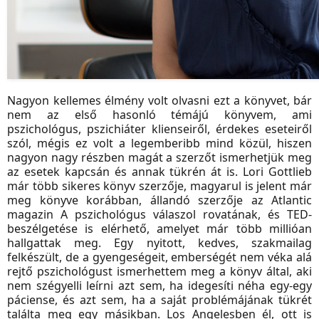
Nagyon kellemes élmény volt olvasni ezt a könyvet, bár
nem az első hasonló témájú könyvem, ami
pszichológus, pszichiáter klienseiről, érdekes eseteiről
szól, mégis ez volt a legemberibb mind közül, hiszen
nagyon nagy részben magát a szerzőt ismerhetjük meg
az esetek kapcsán és annak tükrén át is. Lori Gottlieb
már több sikeres könyv szerzője, magyarul is jelent már
meg könyve korábban, állandó szerzője az Atlantic
magazin A pszichológus válaszol rovatának, és TED-
beszélgetése is elérhető, amelyet már több millióan
hallgattak meg. Egy nyitott, kedves, szakmailag
felkészült, de a gyengeségeit, emberségét nem véka alá
rejtő pszichológust ismerhettem meg a könyv által, aki
nem szégyelli leírni azt sem, ha idegesíti néha egy-egy
páciense, és azt sem, ha a saját problémájának tükrét
találta meg egy másikban. Los Angelesben él, ott is