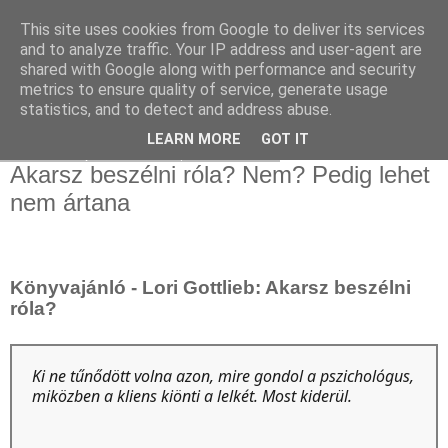
This site uses cookies from Google to deliver its services
and to analyze traffic. Your IP address and user-agent are
shared with Google along with performance and security
metrics to ensure quality of service, generate usage
statistics, and to detect and address abuse.
▼
LEARN MORE
GOT IT
2020. szeptember 17., csütörtök
Akarsz beszélni róla? Nem? Pedig lehet
nem ártana
Könyvajánló - Lori Gottlieb: Akarsz beszélni
róla?
Ki ne tűnődött volna azon, mire gondol a pszichológus,
miközben a kliens kiönti a lelkét. Most kiderül.