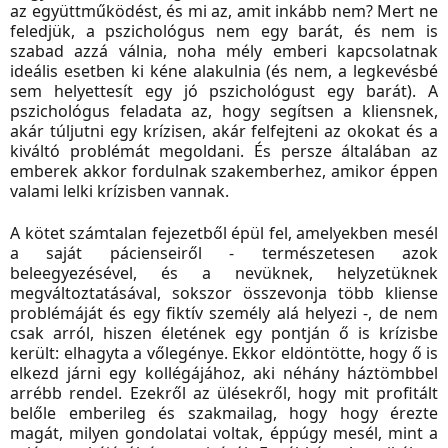
az együttműködést, és mi az, amit inkább nem? Mert ne
feledjük, a pszichológus nem egy barát, és nem is
szabad azzá válnia, noha mély emberi kapcsolatnak
ideális esetben ki kéne alakulnia (és nem, a legkevésbé
sem helyettesít egy jó pszichológust egy barát). A
pszichológus feladata az, hogy segítsen a kliensnek,
akár túljutni egy krízisen, akár felfejteni az okokat és a
kiváltó problémát megoldani. És persze általában az
emberek akkor fordulnak szakemberhez, amikor éppen
valami lelki krízisben vannak.
A kötet számtalan fejezetből épül fel, amelyekben mesél
a saját pácienseiről - természetesen azok
beleegyezésével, és a nevüknek, helyzetüknek
megváltoztatásával, sokszor összevonja több kliense
problémáját és egy fiktív személy alá helyezi -, de nem
csak arról, hiszen életének egy pontján ő is krízisbe
került: elhagyta a vőlegénye. Ekkor eldöntötte, hogy ő is
elkezd járni egy kollégájához, aki néhány háztömbbel
arrébb rendel. Ezekről az ülésekről, hogy mit profitált
belőle emberileg és szakmailag, hogy hogy érezte
magát, milyen gondolatai voltak, éppúgy mesél, mint a