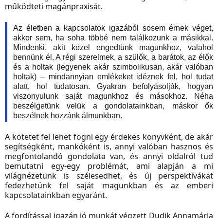
működteti magánpraxisát.
Az életben a kapcsolatok igazából sosem érnek véget,
akkor sem, ha soha többé nem találkozunk a másikkal.
Mindenki, akit közel engedtünk magunkhoz, valahol
bennünk él. A régi szerelmek, a szülők, a barátok, az élők
és a holtak (legyenek akár szimbolikusan, akár valóban
holtak) – mindannyian emlékeket idéznek fel, hol tudat
alatt, hol tudatosan. Gyakran befolyásolják, hogyan
viszonyulunk saját magunkhoz és másokhoz. Néha
beszélgetünk velük a gondolatainkban, máskor ők
beszélnek hozzánk álmunkban.
A kötetet fel lehet fogni egy érdekes könyvként, de akár
segítségként, mankóként is, annyi valóban hasznos és
megfontolandó gondolata van, és annyi oldalról tud
bemutatni egy-egy problémát, ami alapján a mi
világnézetünk is szélesedhet, és új perspektívákat
fedezhetünk fel saját magunkban és az emberi
kapcsolatainkban egyaránt.
A fordítással igazán jó munkát végzett Dudik Annamária