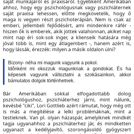
saját munkájáról és praxisáról. Egyébként Amerikában
ahhoz, hogy egy pszichológusnak vagy pszichiáternek
saját praxisa lehessen, előtte megkövetelik, hogy ő
maga is vegyen részt pszichoterápián. Nem is csak az
emberi, jellembeli fejlődésért, ami mindenkire ráfér -
hiszen ők is emberek, akik jöttek valahonnan, akiket nap
mint nap éri sok-sok inger, a klienseik hatására még
jóval több is, mint egy átlagembert -, hanem azért is,
hogy lássák, érezzék: milyen a másik oldalon ülni?
Bizony- néha mi magunk vagyunk a pokol.
Időnként mi okozzuk magunknak a gondokat. És ha
képesek vagyunk változtatni a szokásainkon, akkor
bámulatos dolgok történhetnek.
Bár Amerikában sokkal elfogadottabb dolog
pszichológushoz, pszichiáterhez járni, mint nálunk,
kevésbé "ciki", Lori Gottlieb azért rámutat, hogy még ott
is más a megítélése a lelki problémáknak, mint a
testieknek. Van pl. olyan házaspár, amelyiknek mindkét
tagja ugyanahhoz a pszichiáterhez jár, és mindketten
ugyanazt a kedélyjavító, szorongásoldó gyógyszert