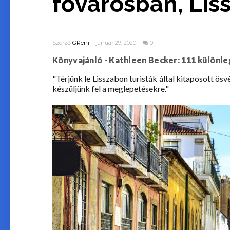
fővárosban, Li
Szerző
GReni
január 29, 2020
0
Könyvajánló - Kathleen Becker: 111 különle
"Térjünk le Lisszabon turisták által kitaposott ösv
készüljünk fel a meglepetésekre."