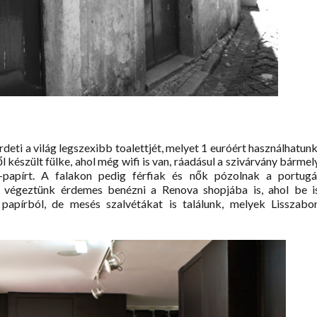
deti a világ legszexibb toalettjét, melyet 1 euróért használhatunk
 készült fülke, ahol még wifi is van, ráadásul a szivárvány bármel
-papírt. A falakon pedig férfiak és nők pózolnak a portugá
t végeztünk érdemes benézni a Renova shopjába is, ahol be i
apírból, de mesés szalvétákat is találunk, melyek Lisszabo