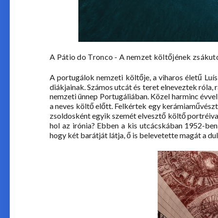
A Pátio do Tronco - A nemzet költőjének zsákut
A portugálok nemzeti költője, a viharos életű Lu
diákjainak. Számos utcát és teret elneveztek róla, 
nemzeti ünnep Portugáliában. Közel harminc évvel
a neves költő előtt. Felkértek egy kerámiaművészt
zsoldosként egyik szemét elvesztő költő portréiva
hol az irónia? Ebben a kis utcácskában 1952-ben
hogy két barátját látja, ő is belevetette magát a d