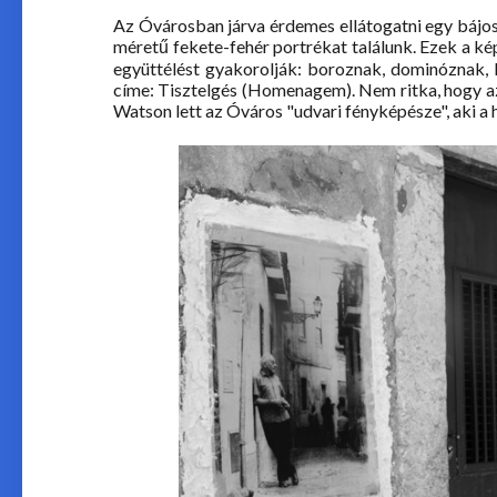
Az Óvárosban járva érdemes ellátogatni egy bájos
méretű fekete-fehér portrékat találunk. Ezek a kép
együttélést gyakorolják: boroznak, dominóznak, b
címe: Tisztelgés (Homenagem). Nem ritka, hogy az
Watson lett az Óváros "udvari fényképésze", aki a h