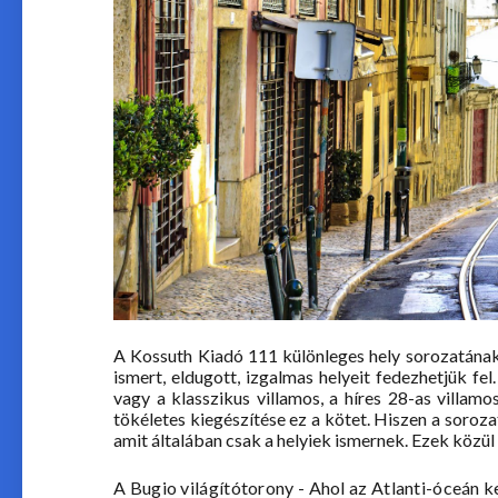
A Kossuth Kiadó 111 különleges hely sorozatának
ismert, eldugott, izgalmas helyeit fedezhetjük fel
vagy a klasszikus villamos, a híres 28-as villa
tökéletes kiegészítése ez a kötet. Hiszen a soroza
amit általában csak a helyiek ismernek. Ezek közül
A Bugio világítótorony - Ahol az Atlanti-óceán 