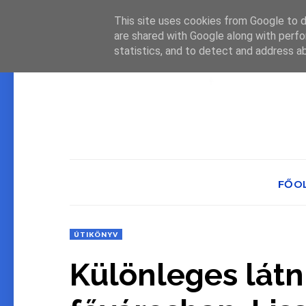
This site uses cookies from Google to de
are shared with Google along with perfo
statistics, and to detect and address a
FŐO
ÚTIKÖNYV
Különleges látn