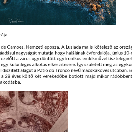
cája
ís de Camoes. Nemzeti eposza, A Lusiada ma is kötelező az orszá
ráadásul nagyságát mutatja, hogy halálának évfordulója, június 10-
 ezelőtt a város úgy döntött egy ironikus emlékművel tisztelegne
 egy különleges alkotás elkészítésére. Így született meg az egyko
l díszített alagút a Pátio do Tronco nevű macskaköves utcában. É
 a 28 éves költő két verekedőbe botlott, majd mikor rádöbbent
ulakodásba.