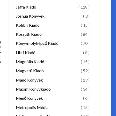
Jaffa Kiadó
( 118 )
Joshua Könyvek
( 3 )
Kolibri Kiadó
( 45 )
Kossuth Kiadó
( 84 )
g
Könyvmolyképző Kiadó
( 70 )
e
k
Libri Kiadó
( 8 )
r
Magnólia Kiadó
( 15 )
s
,
Magvető Kiadó
( 59 )
Manó Könyvek
( 19 )
Maxim Könyvkiadó
( 34 )
Menő Könyvek
( 6 )
Metropolis Média
( 15 )