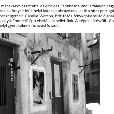
 macskaköves utcába, a Beco das Farinhasba, ahol a falakon nag
ek a környék idős, helyi lakosait ábrázolnak, akik a híres portugá
eszélgetnek. Camilla Watson, brit fotós fényképinstallációjána
 egyik "modell" épp elsétáljon mellettünk. A képek elkészülte ót
elyi gyerekeknek fotózást is tanít.