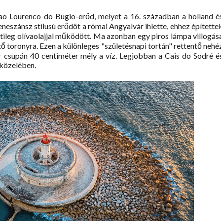
ao Lourenco do Bugio-erőd, melyet a 16. században a holland é
eneszánsz stílusú erődöt a római Angyalvár ihlette, ehhez építette
etileg olívaolajjal működött. Ma azonban egy piros lámpa villogás
ő toronyra. Ezen a különleges "születésnapi tortán" rettentő nehé
r csupán 40 centiméter mély a víz. Legjobban a Cais do Sodré é
 közelében.