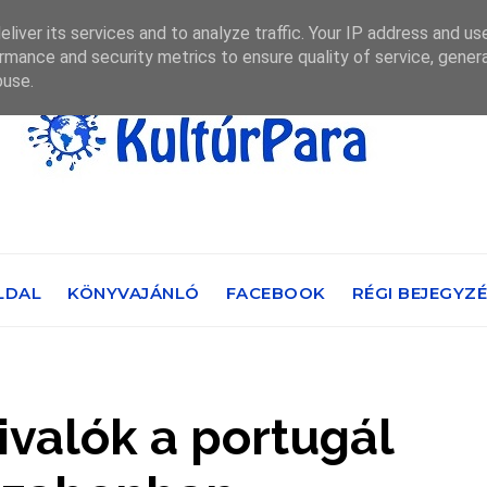
liver its services and to analyze traffic. Your IP address and us
rmance and security metrics to ensure quality of service, gene
buse.
LDAL
KÖNYVAJÁNLÓ
FACEBOOK
RÉGI BEJEGYZ
ivalók a portugál