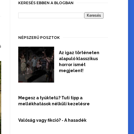
KERESÉS EBBEN A BLOGBAN
NÉPSZERŰ POSZTOK
s
Az igaz történeten
alapuló klasszikus
horror ismét
megjelent!
Megesz a tyúktetű? Tuti tipp a
mellékhatások nélküli kezelésre
Valóság vagy fikció? - A hasadék