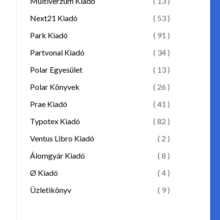
Multiverzum Kiadó
( 13 )
Next21 Kiadó
( 53 )
Park Kiadó
( 91 )
Partvonal Kiadó
( 34 )
Polar Egyesület
( 13 )
Polar Könyvek
( 26 )
Prae Kiadó
( 41 )
Typotex Kiadó
( 82 )
Ventus Libro Kiadó
( 2 )
Álomgyár Kiadó
( 8 )
Ø Kiadó
( 4 )
Üzletikönyv
( 9 )