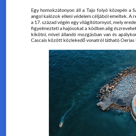
Egy homokzátonyon áll a Tajo folyó közepén a S
angol kalózok elleni védelem céljából emeltek. A r
a 17. század végén egy világítótornyot, mely ered
figyelmezteti a hajósokat a ködben alig észrevehet
kikötni, mivel állandó mozgásban van és apályko
Cascais között közlekedő vonatról látható Oerias