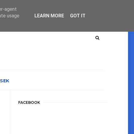
er-agent
rate usage
LEARN MORE
GOT IT
ÉSEK
FACEBOOK