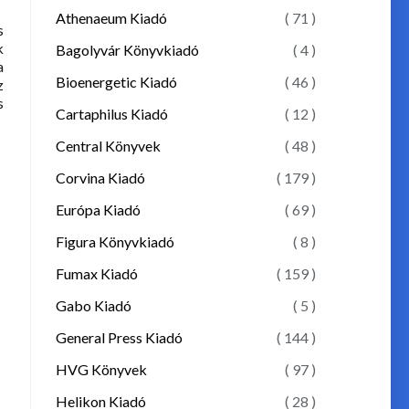
Athenaeum Kiadó
( 71 )
s
k
Bagolyvár Könyvkiadó
( 4 )
a
Bioenergetic Kiadó
( 46 )
z
s
Cartaphilus Kiadó
( 12 )
Central Könyvek
( 48 )
Corvina Kiadó
( 179 )
Európa Kiadó
( 69 )
Figura Könyvkiadó
( 8 )
Fumax Kiadó
( 159 )
Gabo Kiadó
( 5 )
General Press Kiadó
( 144 )
HVG Könyvek
( 97 )
Helikon Kiadó
( 28 )