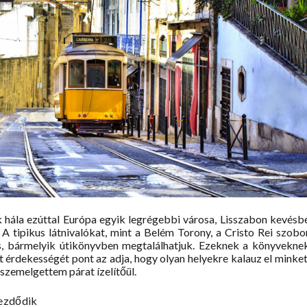
 hála ezúttal Európa egyik legrégebbi városa, Lisszabon kevésb
. A tipikus látnivalókat, mint a Belém Torony, a Cristo Rei szobo
mos, bármelyik útikönyvben megtalálhatjuk. Ezeknek a könyvekne
t érdekességét pont az adja, hogy olyan helyekre kalauz el minket
 szemelgettem párat ízelítőül.
kezdődik