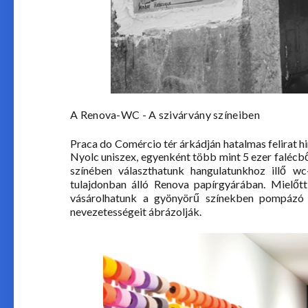
A Renova-WC - A szivárvány színeiben
Praca do Comércio tér árkádján hatalmas felirat hir
Nyolc uniszex, egyenként több mint 5 ezer falécből
színében választhatunk hangulatunkhoz illő wc
tulajdonban álló Renova papírgyárában. Mielőt
vásárolhatunk a gyönyörű színekben pompázó p
nevezetességeit ábrázolják.