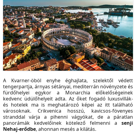
A Kvarner-öböl enyhe éghajlata, szelektől védett
tengerpartja, árnyas sétányai, mediterrán növényzete és
fürdőhelyei egykor a Monarchia előkelőségeinek
kedvenc üdülőhelyeit adta. Az őket fogadó luxusvillák-
és hotelek ma is meghatározó képei az itt található
városoknak. Crikvenica hosszú, kavicsos-fövenyes
stranddal várja a pihenni vágyókat, de a páratlan
panorámák kedvelőinek kötelező felmenni a
senji
Nehaj-erődbe
, ahonnan mesés a kilátás.