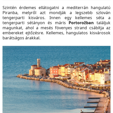
Szintén érdemes ellátogatni a mediterrán hangulatú
Piranba, melyről azt mondják a legszebb szlován
tengerparti kisváros. Innen egy kellemes séta a
tengerparti sétányon és máris
Portorožban
találjuk
magunkat, ahol a mesés fövenyes strand csábítja az
embereket ejtőzésre. Kellemes, hangulatos kisvárosok
barátságos árakkal.