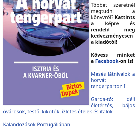
Többet szeretnél
megtudni a
könyvről?
Kattints
a képre és
rendeld meg
kedvezményesen
a kiadótól!
Kövess minket
a
Facebook
-on is!
Mesés látnivalók a
horvát
tengerparton I.
Garda-tó: déli
életérzés, bájos
óvárosok, festői kikötők, ízletes ételek és italok
Kalandozások Portugáliában