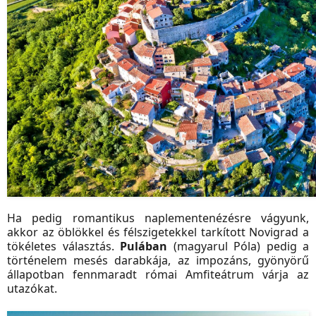
Ha pedig romantikus naplementenézésre vágyunk,
akkor az öblökkel és félszigetekkel tarkított Novigrad a
tökéletes választás.
Pulában
(magyarul Póla) pedig a
történelem mesés darabkája, az impozáns, gyönyörű
állapotban fennmaradt római Amfiteátrum várja az
utazókat.