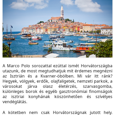
A Marco Polo sorozattal ezúttal ismét Horvátországba
utazunk, de most megtudhatjuk mit érdemes megnézni
az Isztrián és a Kvarner-öbölben. Mi vár itt ránk?
Hegyek, völgyek, erdők, olajfaligetek, nemzeti parkok, a
városokat járva olasz életérzés, szarvasgomba,
különleges borok és egyéb gasztronómiai finomságok
az isztriai konyhának köszönhetően és szívélyes
vendéglátás.
A kötetben nem csak Horvátországnak jutott hely.