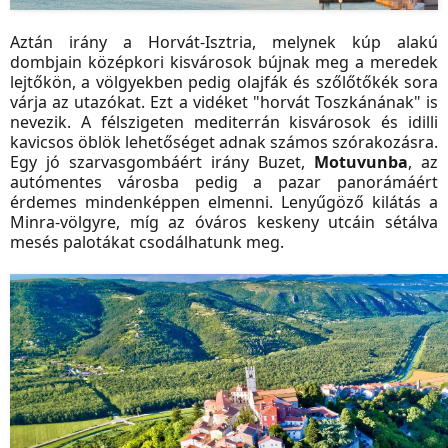
Aztán irány a Horvát-Isztria, melynek kúp alakú
dombjain középkori kisvárosok bújnak meg a meredek
lejtőkön, a völgyekben pedig olajfák és szőlőtőkék sora
várja az utazókat. Ezt a vidéket "horvát Toszkánának" is
nevezik. A félszigeten mediterrán kisvárosok és idilli
kavicsos öblök lehetőséget adnak számos szórakozásra.
Egy jó szarvasgombáért irány Buzet,
Motuvunba
, az
autómentes városba pedig a pazar panorámáért
érdemes mindenképpen elmenni. Lenyűgöző kilátás a
Minra-völgyre, míg az óváros keskeny utcáin sétálva
mesés palotákat csodálhatunk meg.