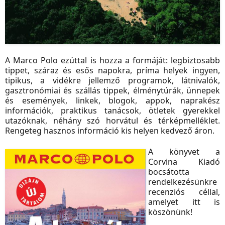
A Marco Polo ezúttal is hozza a formáját: legbiztosabb
tippet, száraz és esős napokra, príma helyek ingyen,
tipikus, a vidékre jellemző programok, látnivalók,
gasztronómiai és szállás tippek, élménytúrák, ünnepek
és események, linkek, blogok, appok, naprakész
információk, praktikus tanácsok, ötletek gyerekkel
utazóknak, néhány szó horvátul és térképmelléklet.
Rengeteg hasznos információ kis helyen kedvező áron.
A könyvet a
Corvina Kiadó
bocsátotta
rendelkezésünkre
recenziós céllal,
amelyet itt is
köszönünk!