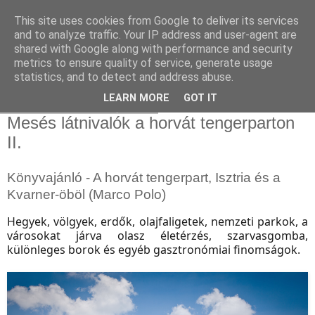
This site uses cookies from Google to deliver its services
and to analyze traffic. Your IP address and user-agent are
shared with Google along with performance and security
metrics to ensure quality of service, generate usage
statistics, and to detect and address abuse.
▼
LEARN MORE
GOT IT
2019. november 12., kedd
Mesés látnivalók a horvát tengerparton
II.
Könyvajánló - A horvát tengerpart, Isztria és a
Kvarner-öböl (Marco Polo)
Hegyek, völgyek, erdők, olajfaligetek, nemzeti parkok, a
városokat járva olasz életérzés, szarvasgomba,
különleges borok és egyéb gasztronómiai finomságok.