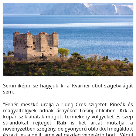
Semmiképp se hagyjuk ki a Kvarner-öböl szigetvilágát
sem.
"Fehér mészkő uralja a rideg Cres szigetet. Píneák és
magyaltölgyek adnak árnyékot
Lošinj öbleiben. Krk a
kopár sziklahátak mögött termékeny völgyeket és szép
strandokat rejteget.
Rab
is két arcát mutatja: a
növényzetben szegény, de gyönyörű öblökkel megáldott
északit és a délit, amelyet gazdag vegetáció borít. Végül