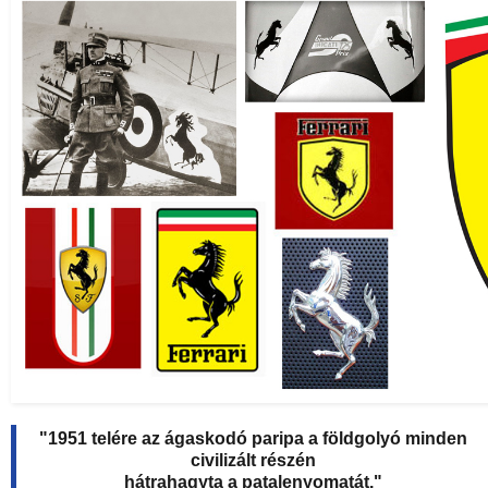
"1951 telére az ágaskodó paripa a földgolyó minden
civilizált részén
hátrahagyta a patalenyomatát."