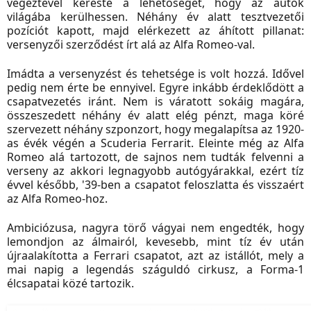
végeztével kereste a lehetőséget, hogy az autók
világába kerülhessen. Néhány év alatt tesztvezetői
pozíciót kapott, majd elérkezett az áhított pillanat:
versenyzői szerződést írt alá az Alfa Romeo-val.
Imádta a versenyzést és tehetsége is volt hozzá. Idővel
pedig nem érte be ennyivel. Egyre inkább érdeklődött a
csapatvezetés iránt. Nem is váratott sokáig magára,
összeszedett néhány év alatt elég pénzt, maga köré
szervezett néhány szponzort, hogy megalapítsa az 1920-
as évék végén a Scuderia Ferrarit. Eleinte még az Alfa
Romeo alá tartozott, de sajnos nem tudták felvenni a
verseny az akkori legnagyobb autógyárakkal, ezért tíz
évvel később, '39-ben a csapatot feloszlatta és visszaért
az Alfa Romeo-hoz.
Ambiciózusa, nagyra törő vágyai nem engedték, hogy
lemondjon az álmairól, kevesebb, mint tíz év után
újraalakította a Ferrari csapatot, azt az istállót, mely a
mai napig a legendás száguldó cirkusz, a Forma-1
élcsapatai közé tartozik.