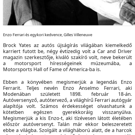
Enzo Ferrari és egykori kedvence, Gilles Villeneuve
Brock Yates az autós újságírás világában kiemelkedő
karriert futott be, négy évtizedig volt a Car and Driver
magazin szerkesztője, kiváló szakíró volt, neve bekerült
a motorsport hírességeinek múzeumába, a
Motorsports Hall of Fame of America-ba is.
Ebben a könyvében megismerjük a legendás Enzo
Ferrarit. Teljes nevén Enzo Anselmo Ferrari, aki
Modenában született 1898. február 18-án.
Autóversenyző, autótervező, a világhírű Ferrari autógyár
alapítója volt. Számos érdekességet olvashatunk a
kötetben egészen gyerekkoráig visszanyúlva.
Megismerjük a kis Enzo-t, aki tízévesen látott életében
először autóversenyt. Talán már ekkor beleszeretett
ebbe a világba. Szolgált a világháború alatt, de a harcok