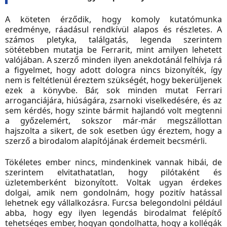
A köteten érződik, hogy komoly kutatómunka
eredménye, ráadásul rendkívül alapos és részletes. A
számos pletyka, találgatás, legenda szerintem
sötétebben mutatja be Ferrarit, mint amilyen lehetett
valójában. A szerző minden ilyen anekdotánál felhívja rá
a figyelmet, hogy adott dologra nincs bizonyíték, így
nem is feltétlenül éreztem szükségét, hogy bekerüljenek
ezek a könyvbe. Bár, sok minden mutat Ferrari
arroganciájára, hiúságára, zsarnoki viselkedésére, és az
sem kérdés, hogy szinte bármit hajlandó volt megtenni
a győzelemért, s
okszor már-már megszállottan
hajszolta a sikert, de
sok esetben úgy éreztem, hogy a
szerző a birodalom alapítójának érdemeit becsmérli.
Tökéletes ember nincs, mindenkinek vannak hibái, de
szerintem elvitathatatlan, hogy pilótaként és
üzletemberként bizonyított. Voltak ugyan érdekes
dolgai, amik nem gondolnám, hogy pozitív hatással
lehetnek egy vállalkozásra. Furcsa belegondolni például
abba, hogy egy ilyen legendás birodalmat felépítő
tehetséges ember, hogyan gondolhatta, hogy a kollégák