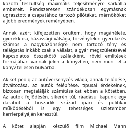
közötti feszültség maximális teljesítményre sarkallja
embereit. Rendszeresen szándékosan egymásnak
ugrasztott a csapatához tartozó pilótákat, mérnököket
a jobb eredmények reményében.
Annak azért kifejezetten örültem, hogy magánélete,
gyerekkora, házassági válsága, törvénytelen gyereke és
számos a nagyközönségre nem tartozó tény és
találgatás inkább csak a vállalat, a gyár megszületésével
kapcsolatos összekötő szálakként, rövid említések
formájában vannak jelen a könyvben, nem ment el a
könyv teljesen bulvárba.
Akiket pedig az autóversenyzés világa, annak fejlődése,
átváltozása, az autók felépítése, típusai érdekelnek,
biztosan megtalálják számításaikat ebben a kötetben.
Az autók fejlődésén, sikerén túl, ráadásul kapunk egy
darabot a huszadik század ipari és politikai
működéséből is egy tehetséges üzletember
karrierpályáján keresztül.
A kötet alapján készülő film Michael Mann