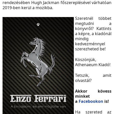
rendezésében Hugh Jackman főszereplésével várhatóan
2019-ben kerül a mozikba.
Szeretnél többet
megtudni a
könyvről? Kattints
a képre, a kiadónál
mindig
kedvezménnyel
szerezheted be!
Köszönjük,
Athenaeum Kiadó!
Tetszik, amit
olvastál?
Akkor kövess
minket
a
Facebookon
is!
Ha szereted az