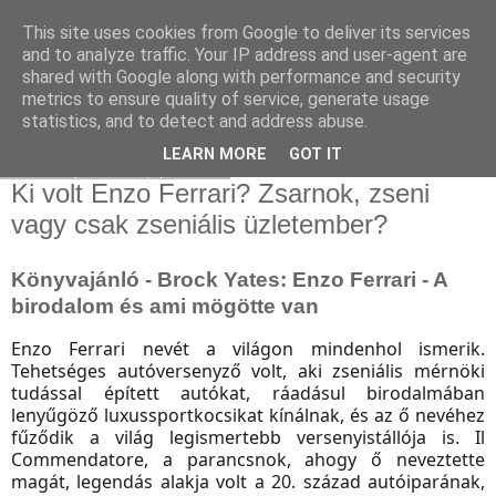
This site uses cookies from Google to deliver its services
and to analyze traffic. Your IP address and user-agent are
shared with Google along with performance and security
metrics to ensure quality of service, generate usage
statistics, and to detect and address abuse.
▼
LEARN MORE
GOT IT
2018. április 6., péntek
Ki volt Enzo Ferrari? Zsarnok, zseni
vagy csak zseniális üzletember?
Könyvajánló - Brock Yates: Enzo Ferrari - A
birodalom és ami mögötte van
Enzo Ferrari nevét a világon mindenhol ismerik.
Tehetséges autóversenyző volt, aki zseniális mérnöki
tudással épített autókat, ráadásul birodalmában
lenyűgöző luxussportkocsikat kínálnak, és az ő nevéhez
fűződik a világ legismertebb versenyistállója is. Il
Commendatore, a parancsnok, ahogy ő neveztette
magát, legendás alakja volt a 20. század autóiparának,