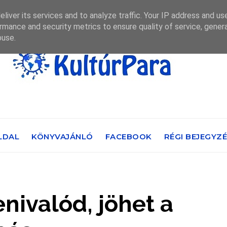
liver its services and to analyze traffic. Your IP address and us
rmance and security metrics to ensure quality of service, gene
buse.
LDAL
KÖNYVAJÁNLÓ
FACEBOOK
RÉGI BEJEGYZ
enivalód, jöhet a