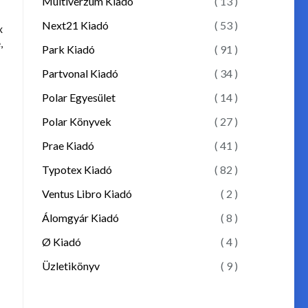
Multiverzum Kiadó
( 13 )
Next21 Kiadó
( 53 )
x
,
Park Kiadó
( 91 )
Partvonal Kiadó
( 34 )
Polar Egyesület
( 14 )
Polar Könyvek
( 27 )
Prae Kiadó
( 41 )
Typotex Kiadó
( 82 )
Ventus Libro Kiadó
( 2 )
Álomgyár Kiadó
( 8 )
Ø Kiadó
( 4 )
Üzletikönyv
( 9 )