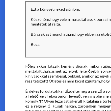
Ezt a könyvet neked ajánlom.
Köszönöm, hogy velem maradtál a sok borzalmon
mentetek át rajta.
Bárcsak azt mondhatnám, hogy ebben az utols
Bocs.
Főleg akkor látszik kemény diónak, mikor rájön,
megtalált...huh...ismét az egyik legerősebb sor
kihívásokkal szembesül, például, amikor az egyik
rész tetszett! Ötletes és nem kicsit izgultam, hogy 
Érdekes fordulatokkal tűzdelte meg a szerző a sor
a felétől úgy felpörögjön, levegőt venni is alig
komoly?!". Olyan lezárást sikerült kitalálnia a tör
ez a regény. :) (Csak halkan, zárójelben megjeg
tökéletes és csattanós végkifejlet után sikerült fel