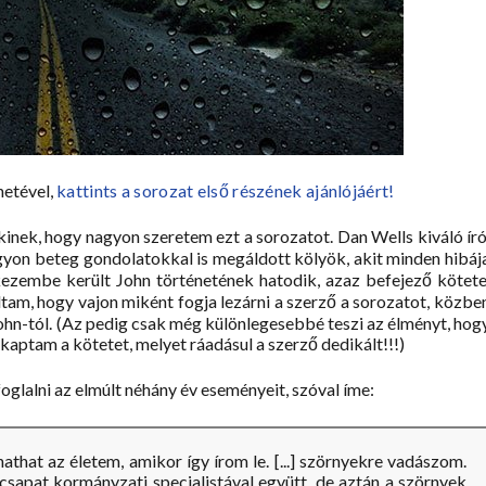
netével,
kattints a sorozat első részének ajánlójáért!
inek, hogy nagyon szeretem ezt a sorozatot. Dan Wells kiváló író
nagyon beteg gondolatokkal is megáldott kölyök, akit minden hibáj
 kezembe került John történetének hatodik, azaz befejező kötete
tam, hogy vajon miként fogja lezárni a szerző a sorozatot, közbe
hn-tól. (
Az pedig csak még különlegesebbé teszi az élményt, hog
aptam a kötetet, melyet ráadásul a szerző dedikált!!!
)
oglalni az elmúlt néhány év eseményeit, szóval íme:
athat az életem, amikor így írom le. [...] szörnyekre vadászom.
sapat kormányzati specialistával együtt, de aztán a szörnyek