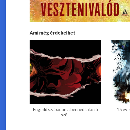
Ami még érdekelhet
Engedd szabadon a benned lakozó
15 éve
szö...