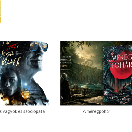
s vagyok és szociopata
A méregpohár