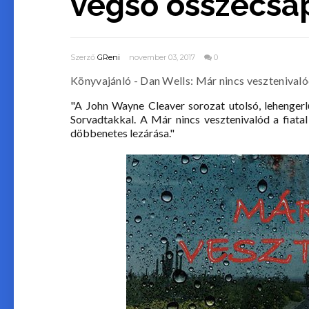
végső összecsap
Szerző
GReni
november 03, 2017
0
Könyvajánló - Dan Wells: Már ​nincs vesztenival
"A John Wayne Cleaver sorozat utolsó, lehenger
Sorvadtakkal. A Már nincs vesztenivalód a fiata
döbbenetes lezárása."