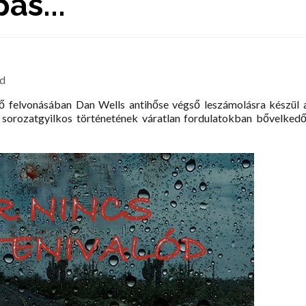
ás...
ód
lő felvonásában Dan Wells antihőse végső leszámolásra készül 
l sorozatgyilkos történetének váratlan fordulatokban bővelkedő