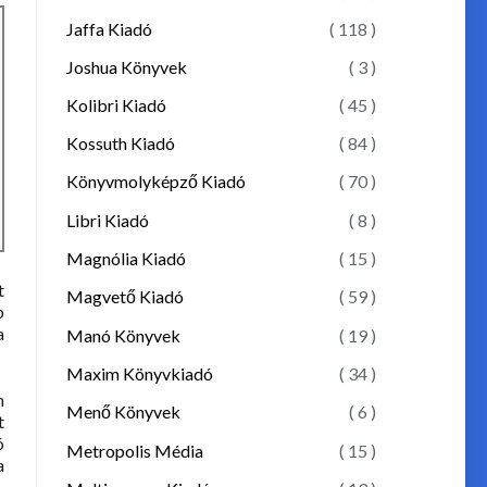
Jaffa Kiadó
( 118 )
Joshua Könyvek
( 3 )
Kolibri Kiadó
( 45 )
Kossuth Kiadó
( 84 )
Könyvmolyképző Kiadó
( 70 )
Libri Kiadó
( 8 )
Magnólia Kiadó
( 15 )
t
Magvető Kiadó
( 59 )
b
a
Manó Könyvek
( 19 )
Maxim Könyvkiadó
( 34 )
n
Menő Könyvek
( 6 )
t
ó
Metropolis Média
( 15 )
a