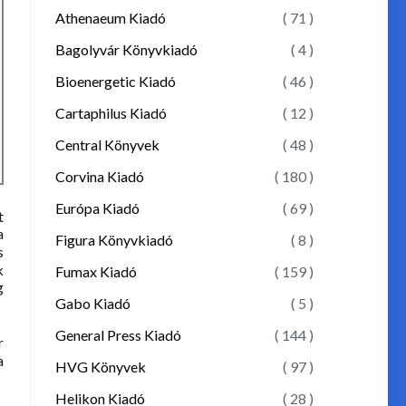
Athenaeum Kiadó
( 71 )
Bagolyvár Könyvkiadó
( 4 )
Bioenergetic Kiadó
( 46 )
Cartaphilus Kiadó
( 12 )
Central Könyvek
( 48 )
Corvina Kiadó
( 180 )
Európa Kiadó
( 69 )
t
a
Figura Könyvkiadó
( 8 )
s
k
Fumax Kiadó
( 159 )
g
Gabo Kiadó
( 5 )
General Press Kiadó
( 144 )
r
a
HVG Könyvek
( 97 )
Helikon Kiadó
( 28 )