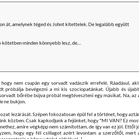
 át, amelynek téged és Johnt kitettelek. De legalább együtt
ó kötetben minden könnyebb lesz, de…
 hogy nem csupán egy sorvadt vadászik errefelé. Ráadásul, aki
vadt próbálja bevégezni a mi kis szociopatánkat. Újabb és újab
 sorvadt bőrébe bújva próbál megtéveszteni egy másikat. Na, az 
le ne bukjon.
ozat lezárását. Szépen fokozatosan épül fel a történet, hogy aztá
 merünk közben. Csak kapkodjunk a fejünket, hogy "MI VAN? Ez mos
ténethez, amire végképp nem számítottam, de így van ez jól. Ettől j
yzem, hogy egy fél csillagot azért levontam a szerzőtől, mert 
bosszantania a könyv utolsó oldalával...)