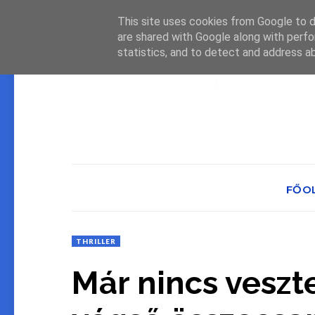
This site uses cookies from Google to de
are shared with Google along with perfo
statistics, and to detect and address a
FŐO
THRILLER
Már ​nincs veszt