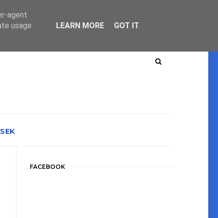
er-agent
rate usage
LEARN MORE
GOT IT
ÉSEK
FACEBOOK