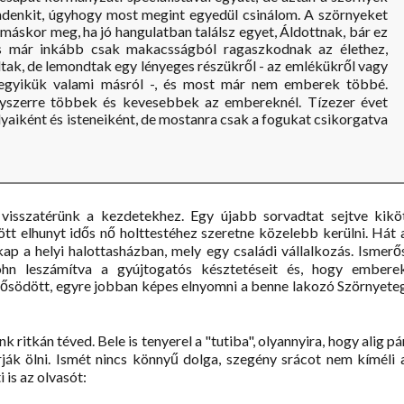
denkit, úgyhogy most megint egyedül csinálom. A szörnyeket
máskor meg, ha jó hangulatban találsz egyet, Áldottnak, bár ez
és már inkább csak makacsságból ragaszkodnak az élethez,
ak, de lemondtak egy lényeges részükről - az emlékükről vagy
ndegyikük valami másról -, és most már nem emberek többé.
yszerre többek és kevesebbek az embereknél. Tízezer évet
ályaiként és isteneiként, de mostanra csak a fogukat csikorgatva
visszatérünk a kezdetekhez. Egy újabb sorvadtat sejtve kikö
tt elhunyt idős nő holttestéhez szeretne közelebb kerülni. Hát 
kap a helyi halottasházban, mely egy családi vállalkozás. Ismerő
ohn leszámítva a gyújtogatós késztetéseit és, hogy embere
 erősödött, egyre jobban képes elnyomni a benne lakozó Szörnyete
ritkán téved. Bele is tenyerel a "tutiba", olyannyira, hogy alig pá
ják ölni. Ismét nincs könnyű dolga, szegény srácot nem kíméli 
 is az olvasót: