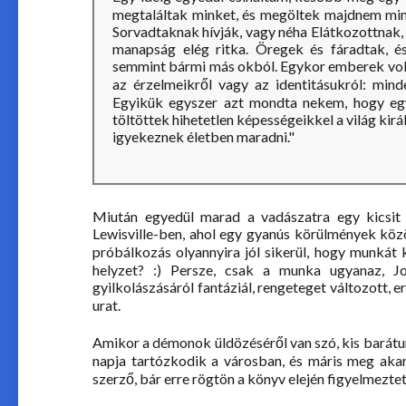
megtaláltak minket, és megöltek majdnem min
Sorvadtaknak hívják, vagy néha Elátkozottnak, 
manapság elég ritka. Öregek és fáradtak, 
semmint bármi más okból. Egykor emberek volt
az érzelmeikről vagy az identitásukról: mi
Egyikük egyszer azt mondta nekem, hogy eg
töltöttek hihetetlen képességeikkel a világ kir
igyekeznek életben maradni."
Miután egyedül marad a vadászatra egy kicsit 
Lewisville-ben, ahol egy gyanús körülmények közö
próbálkozás olyannyira jól sikerül, hogy munkát 
helyzet? :) Persze, csak a munka ugyanaz, J
gyilkolászásáról fantáziál, rengeteget változott,
urat.
Amikor a démonok üldözéséről van szó, kis barátunk 
napja tartózkodik a városban, és máris meg akar
szerző, bár erre rögtön a könyv elején figyelmezteti