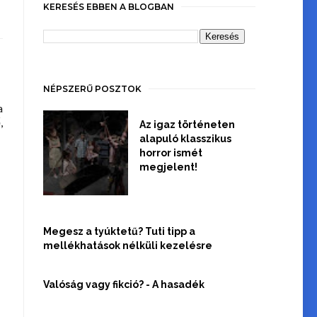
KERESÉS EBBEN A BLOGBAN
NÉPSZERŰ POSZTOK
a
,
Az igaz történeten
alapuló klasszikus
horror ismét
megjelent!
Megesz a tyúktetű? Tuti tipp a
mellékhatások nélküli kezelésre
Valóság vagy fikció? - A hasadék