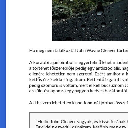
Ha még nem találkoztál John Wayne Cleaver törté
A korábbi ajánlóimból is egyértelmű lehet mindenk
a történet főszereplője pedig egy antiszociális, 
ellenére lehetetlen nem szeretni. Ezért amikor a
kettős érzésekkel fogadtam. Rettentő izgatott vol
pedig szomorú is voltam, mert el kell búcsúznom Jo
a születésnapomra egy nagyon kedves barátomtól k
Azt hiszem lehetetlen lenne John-nál jobban összef
"Helló. John Cleaver vagyok, és kissé furának h
Egy ideig egyedül csináltam, később meg egy c