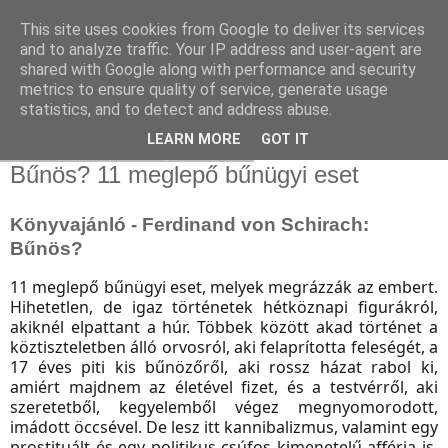
This site uses cookies from Google to deliver its services
and to analyze traffic. Your IP address and user-agent are
shared with Google along with performance and security
metrics to ensure quality of service, generate usage
statistics, and to detect and address abuse.
▼
LEARN MORE
GOT IT
2017. november 25., szombat
Bűnös? 11 meglepő bűnügyi eset
Könyvajánló - Ferdinand von Schirach:
Bűnös?
11 meglepő bűnügyi eset, melyek megrázzák az embert.
Hihetetlen, de igaz történetek hétköznapi figurákról,
akiknél elpattant a húr. Többek között akad történet a
köztiszteletben álló orvosról, aki felaprította feleségét, a
17 éves piti kis bűnözőről, aki rossz házat rabol ki,
amiért majdnem az életével fizet, és a testvérről, aki
szeretetből, kegyelemből végez megnyomorodott,
imádott öccsével. De lesz itt kannibalizmus, valamint egy
prostituált és egy politikus csúfos kimenetelű afférja is.