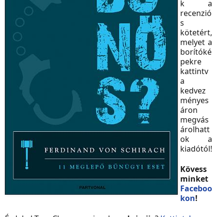
k a
recenzió
s
kötetért,
melyet a
borítóké
pekre
kattintv
a
kedvez
ményes
áron
megvás
árolhatt
ok a
kiadótól!
Kövess
minket
Faceboo
kon
!