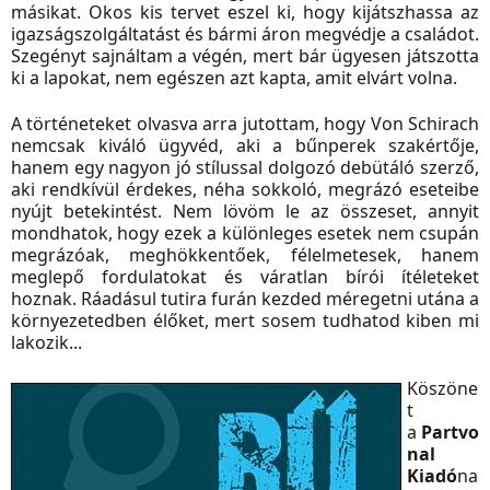
másikat. Okos kis tervet eszel ki, hogy kijátszhassa az
igazságszolgáltatást és bármi áron megvédje a családot.
Szegényt sajnáltam a végén, mert bár ügyesen játszotta
ki a lapokat, nem egészen azt kapta, amit elvárt volna.
A történeteket olvasva arra jutottam, hogy Von Schirach
nemcsak kiváló ügyvéd, aki a bűnperek szakértője,
hanem egy nagyon jó stílussal dolgozó debütáló szerző,
aki rendkívül érdekes, néha sokkoló, megrázó eseteibe
nyújt betekintést. Nem lövöm le az összeset, annyit
mondhatok, hogy ezek a különleges esetek nem csupán
megrázóak, meghökkentőek, félelmetesek, hanem
meglepő fordulatokat és váratlan bírói ítéleteket
hoznak. Ráadásul tutira furán kezded méregetni utána a
környezetedben élőket, mert sosem tudhatod kiben mi
lakozik...
Köszöne
t
a
Partvo
nal
K
iadó
na