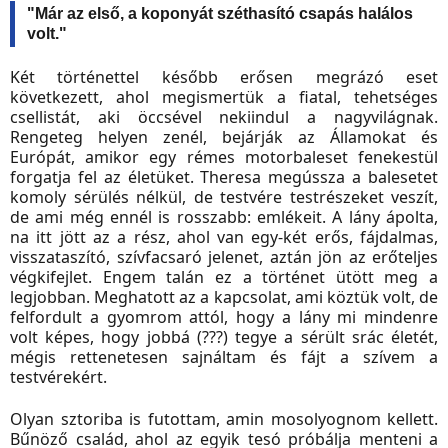
"Már az első, a koponyát széthasító csapás halálos
volt."
Két történettel később erősen megrázó eset
következett, ahol megismertük a fiatal, tehetséges
csellistát, aki öccsével nekiindul a nagyvilágnak.
Rengeteg helyen zenél, bejárják az Államokat és
Európát, amikor egy rémes motorbaleset fenekestül
forgatja fel az életüket. Theresa megússza a balesetet
komoly sérülés nélkül, de testvére testrészeket veszít,
de ami még ennél is rosszabb: emlékeit. A lány ápolta,
na itt jött az a rész, ahol van egy-két erős, fájdalmas,
visszataszító, szívfacsaró jelenet, aztán jön az erőteljes
végkifejlet. Engem talán ez a történet ütött meg a
legjobban. Meghatott az a kapcsolat, ami köztük volt, de
felfordult a gyomrom attól, hogy a lány mi mindenre
volt képes, hogy jobbá (???) tegye a sérült srác életét,
mégis rettenetesen sajnáltam és fájt a szívem a
testvérekért.
Olyan sztoriba is futottam, amin mosolyognom kellett.
Bűnöző család, ahol az egyik tesó próbálja menteni a