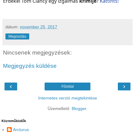
Érdekel Tom Clancy egy izgalmas
krimije
?
Kattints!
dátum:
november 25, 2017
Megosztás
Nincsenek megjegyzések:
Megjegyzés küldése
‹
›
Főoldal
Internetes verzió megtekintése
Üzemeltető:
Blogger
.
Közreműködők
Arcturus