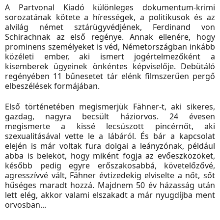
A Partvonal Kiadó különleges dokumentum-krimi
sorozatának kötete a hírességek, a politikusok és az
alvilág német sztárügyvédjének, Ferdinand von
Schirachnak az első regénye. Annak ellenére, hogy
prominens személyeket is véd, Németországban inkább
közéleti ember, aki ismert jogértelmezőként a
kisemberek ügyeinek önkéntes képviselője. Debütáló
regényében 11 bűnesetet tár elénk filmszerűen pergő
elbeszélések formájában.
Első történetében megismerjük F
ähner-t, aki s
ikeres,
gazdag, nagyra becsült háziorvos. 24 évesen
megismerte a kissé lecsúszott pincérnőt, aki
szexualitásával vette le a lábáról. És bár a kapcsolat
elején is már voltak fura dolgai a leányzónak, például
abba is beleköt, hogy miként fogja az evőeszközöket,
később pedig egyre erőszakosabbá, követelőzővé,
agresszívvé vált, F
ähner évtizedekig elviselte a nőt, sőt
hűséges maradt hozzá. Majdnem 50 év házasság után
lett elég, akkor valami elszakadt a már nyugdíjba ment
orvosban...