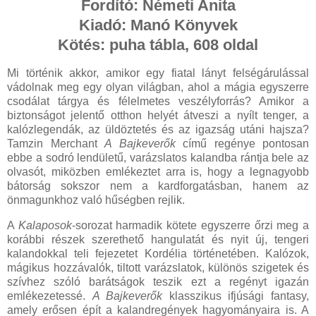
Fordító: Németi Anita
Kiadó: Manó Könyvek
Kötés: puha tábla, 608 oldal
Mi történik akkor, amikor egy fiatal lányt felségárulással
vádolnak meg egy olyan világban, ahol a mágia egyszerre
csodálat tárgya és félelmetes veszélyforrás? Amikor a
biztonságot jelentő otthon helyét átveszi a nyílt tenger, a
kalózlegendák, az üldöztetés és az igazság utáni hajsza?
Tamzin Merchant
A Bajkeverők
című regénye pontosan
ebbe a sodró lendületű, varázslatos kalandba rántja bele az
olvasót, miközben emlékeztet arra is, hogy a legnagyobb
bátorság sokszor nem a kardforgatásban, hanem az
önmagunkhoz való hűségben rejlik.
A
Kalaposok
-sorozat harmadik kötete egyszerre őrzi meg a
korábbi részek szerethető hangulatát és nyit új, tengeri
kalandokkal teli fejezetet Kordélia történetében. Kalózok,
mágikus hozzávalók, tiltott varázslatok, különös szigetek és
szívhez szóló barátságok teszik ezt a regényt igazán
emlékezetessé.
A Bajkeverők
klasszikus ifjúsági fantasy,
amely erősen épít a kalandregények hagyományaira is. A