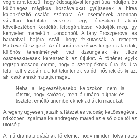
végre arra készül, hogy édesapjával tengeri útra induljon, és
különleges mágikus hozzávalókat gyűjtsenek a híres
kalapkészítő család számára. Az események azonban
váratlan fordulatot vesznek: egy félresikerült akció
következtében Kordéliát felségárulással vádolják meg, így
kénytelen menekülni Londonból. A lány Proszperóval és
barátaival hajóra száll, hogy felkutassák a rettegett
Bajkeverők szigetét. Az út során veszélyes tengeri kalandok,
különös teremtmények, vad dzsungelek és titkos
összeesküvések keresztezik az útjukat. A történet egyik
legizgalmasabb eleme, hogy a szereplőknek újra és újra
felül kell vizsgálniuk, kit tekintenek valódi hősnek és ki az,
aki csak annak mutatja magát.
Néha a legveszélyesebb kalózokon nem is
látszik, hogy kalózok, mert álruhába bújnak és
tiszteletreméltó úriembereknek adják ki magukat.
A regény ügyesen játszik a látszat és valóság kettősségével,
miközben izgalmas kalandregény marad az első oldaltól az
utolsóig.
A mű dramaturgiájának fő eleme, hogy minden folyamatos