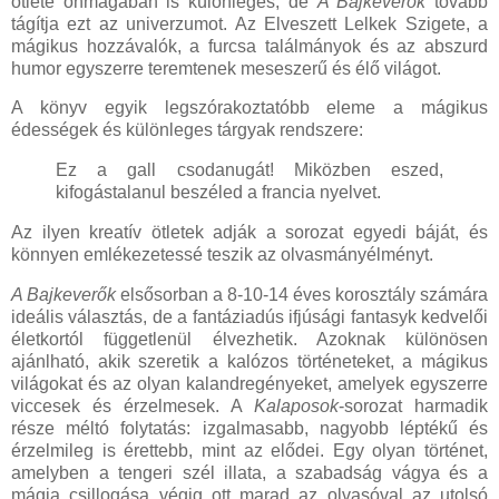
ötlete önmagában is különleges, de
A Bajkeverők
tovább
tágítja ezt az univerzumot. Az Elveszett Lelkek Szigete, a
mágikus hozzávalók, a furcsa találmányok és az abszurd
humor egyszerre teremtenek meseszerű és élő világot.
A könyv egyik legszórakoztatóbb eleme a mágikus
édességek és különleges tárgyak rendszere:
Ez a gall csodanugát! Miközben eszed,
kifogástalanul beszéled a francia nyelvet.
Az ilyen kreatív ötletek adják a sorozat egyedi báját, és
könnyen emlékezetessé teszik az olvasmányélményt.
A Bajkeverők
elsősorban a 8-10-14 éves korosztály számára
ideális választás, de a fantáziadús ifjúsági fantasyk kedvelői
életkortól függetlenül élvezhetik. Azoknak különösen
ajánlható, akik szeretik a kalózos történeteket, a mágikus
világokat és az olyan kalandregényeket, amelyek egyszerre
viccesek és érzelmesek. A
Kalaposok
-sorozat harmadik
része méltó folytatás: izgalmasabb, nagyobb léptékű és
érzelmileg is érettebb, mint az elődei. Egy olyan történet,
amelyben a tengeri szél illata, a szabadság vágya és a
mágia csillogása végig ott marad az olvasóval az utolsó