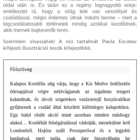
oldal után is. És talán ez a regény legnagyobb ereje:
emlékeztet rá, hogy a világ tele van veszéllyel és
csalódással, mégis érdemes útnak indulni benne – mert a
legcsodálatosabb történetek mindig azokkal kezdődnek,
akik mernek bajkeverők lenni.
Szerintem olvassátok! A mű tartalmát Paola Escobar
kifejező illusztrációi teszik kifejezőbbé.
Fülszöveg
Kalapos Kordélia alig várja, hogy a Kis Medve fedélzetén
édesapjával végre nekivágjanak az izgalmas tengeri
kalandnak, és távoli szigeteken varázserejű hozzávalókat
gyűjtsenek a család által készített különleges kalapokhoz.
Egy balul elsült akció miatt azonban minden máshogy
alakul… Kordéliát felségárulással vádolják, menekülnie kell
Londonból. Hajóra száll Proszperóval és a legjobb
barátaival, mert tudja, csak úgy bizonyíthatja be