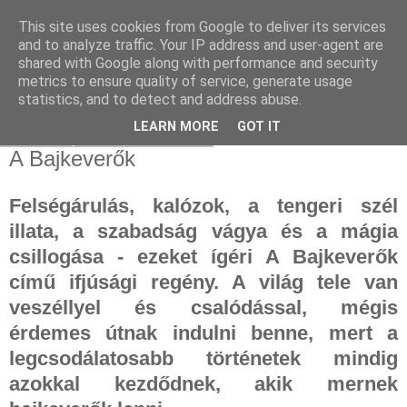
This site uses cookies from Google to deliver its services
and to analyze traffic. Your IP address and user-agent are
shared with Google along with performance and security
metrics to ensure quality of service, generate usage
statistics, and to detect and address abuse.
▼
LEARN MORE
GOT IT
2026. május 28., csütörtök
A Bajkeverők
Felségárulás, kalózok, a tengeri szél
illata, a szabadság vágya és a mágia
csillogása - ezeket ígéri A Bajkeverők
című ifjúsági regény. A világ tele van
veszéllyel és csalódással, mégis
érdemes útnak indulni benne, mert a
legcsodálatosabb történetek mindig
azokkal kezdődnek, akik mernek