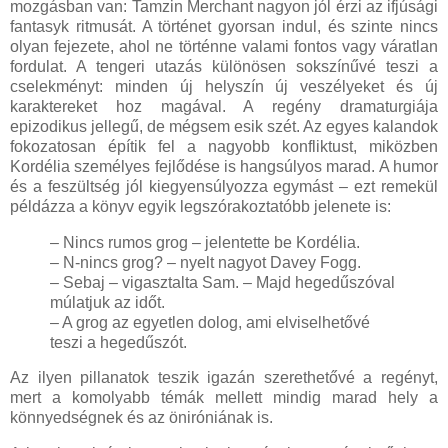
mozgásban van: Tamzin Merchant nagyon jól érzi az ifjúsági
fantasyk ritmusát. A történet gyorsan indul, és szinte nincs
olyan fejezete, ahol ne történne valami fontos vagy váratlan
fordulat. A tengeri utazás különösen sokszínűvé teszi a
cselekményt: minden új helyszín új veszélyeket és új
karaktereket hoz magával. A regény dramaturgiája
epizodikus jellegű, de mégsem esik szét. Az egyes kalandok
fokozatosan építik fel a nagyobb konfliktust, miközben
Kordélia személyes fejlődése is hangsúlyos marad. A humor
és a feszültség jól kiegyensúlyozza egymást – ezt remekül
példázza a könyv egyik legszórakoztatóbb jelenete is:
– Nincs rumos grog – jelentette be Kordélia.
– N-nincs grog? – nyelt nagyot Davey Fogg.
– Sebaj – vigasztalta Sam. – Majd hegedűszóval
múlatjuk az időt.
– A grog az egyetlen dolog, ami elviselhetővé
teszi a hegedűszót.
Az ilyen pillanatok teszik igazán szerethetővé a regényt,
mert a komolyabb témák mellett mindig marad hely a
könnyedségnek és az öniróniának is.