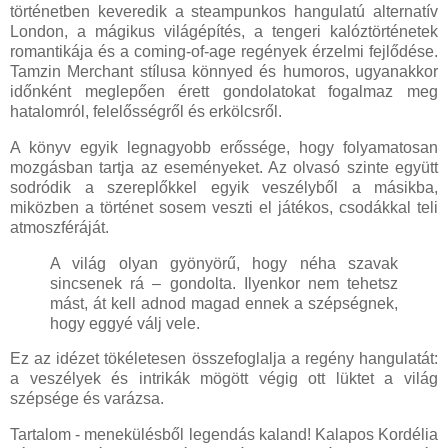
történetben keveredik a steampunkos hangulatú alternatív
London, a mágikus világépítés, a tengeri kalóztörténetek
romantikája és a coming-of-age regények érzelmi fejlődése.
Tamzin Merchant stílusa könnyed és humoros, ugyanakkor
időnként meglepően érett gondolatokat fogalmaz meg
hatalomról, felelősségről és erkölcsről.
A könyv egyik legnagyobb erőssége, hogy folyamatosan
mozgásban tartja az eseményeket. Az olvasó szinte együtt
sodródik a szereplőkkel egyik veszélyből a másikba,
miközben a történet sosem veszti el játékos, csodákkal teli
atmoszféráját.
A világ olyan gyönyörű, hogy néha szavak
sincsenek rá – gondolta. Ilyenkor nem tehetsz
mást, át kell adnod magad ennek a szépségnek,
hogy eggyé válj vele.
Ez az idézet tökéletesen összefoglalja a regény hangulatát:
a veszélyek és intrikák mögött végig ott lüktet a világ
szépsége és varázsa.
Tartalom - menekülésből legendás kaland! Kalapos Kordélia