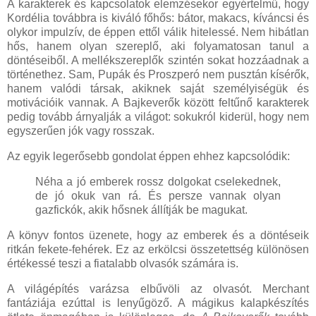
A karakterek és kapcsolatok elemzésekor egyértelmű, hogy
Kordélia továbbra is kiváló főhős: bátor, makacs, kíváncsi és
olykor impulzív, de éppen ettől válik hitelessé. Nem hibátlan
hős, hanem olyan szereplő, aki folyamatosan tanul a
döntéseiből. A mellékszereplők szintén sokat hozzáadnak a
történethez. Sam, Pupák és Proszperó nem pusztán kísérők,
hanem valódi társak, akiknek saját személyiségük és
motivációik vannak. A Bajkeverők között feltűnő karakterek
pedig tovább árnyalják a világot: sokukról kiderül, hogy nem
egyszerűen jók vagy rosszak.
Az egyik legerősebb gondolat éppen ehhez kapcsolódik:
Néha a jó emberek rossz dolgokat cselekednek,
de jó okuk van rá. És persze vannak olyan
gazfickók, akik hősnek állítják be magukat.
A könyv fontos üzenete, hogy az emberek és a döntéseik
ritkán fekete-fehérek. Ez az erkölcsi összetettség különösen
értékessé teszi a fiatalabb olvasók számára is.
A világépítés varázsa elbűvöli az olvasót. Merchant
fantáziája ezúttal is lenyűgöző. A mágikus kalapkészítés