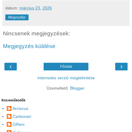
dátum:
március 23, 2026
Megosztás
Nincsenek megjegyzések:
Megjegyzés küldése
‹
›
Főoldal
Internetes verzió megtekintése
Üzemeltető:
Blogger
.
Közreműködők
Arcturus
Carbonari
GReni