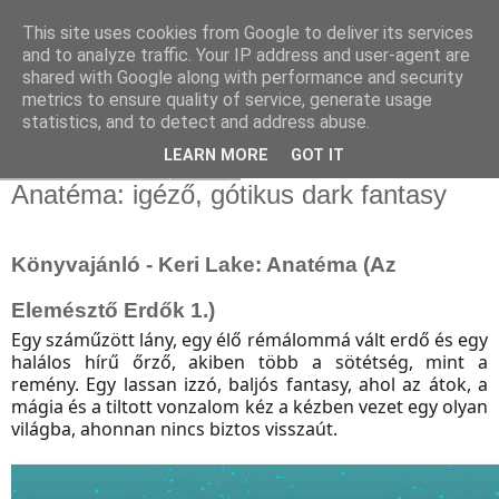
This site uses cookies from Google to deliver its services
and to analyze traffic. Your IP address and user-agent are
shared with Google along with performance and security
metrics to ensure quality of service, generate usage
statistics, and to detect and address abuse.
▼
LEARN MORE
GOT IT
2026. március 23., hétfő
Anatéma: igéző, gótikus dark fantasy
Könyvajánló - Keri Lake: Anatéma (Az
Elemésztő Erdők 1.)
Egy száműzött lány, egy élő rémálommá vált erdő és egy
halálos hírű őrző, akiben több a sötétség, mint a
remény. Egy lassan izzó, baljós fantasy, ahol az átok, a
mágia és a tiltott vonzalom kéz a kézben vezet egy olyan
világba, ahonnan nincs biztos visszaút.