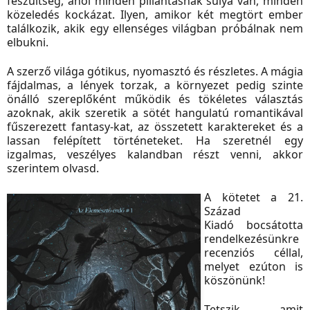
feszültség, ahol minden pillantásnak súlya van, minden
közeledés kockázat. Ilyen, amikor két megtört ember
találkozik, akik egy ellenséges világban próbálnak nem
elbukni.
A szerző világa gótikus, nyomasztó és részletes. A mágia
fájdalmas, a lények torzak, a környezet pedig szinte
önálló szereplőként működik és tökéletes választás
azoknak, akik szeretik a sötét hangulatú romantikával
fűszerezett fantasy-kat, az összetett karaktereket és a
lassan felépített történeteket. Ha szeretnél egy
izgalmas, veszélyes kalandban részt venni, akkor
szerintem olvasd.
A kötetet a 21.
Század
Kiadó bocsátotta
rendelkezésünkre
recenziós céllal,
melyet ezúton is
köszönünk!
Tetszik, amit