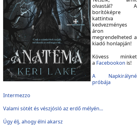
olvastál? A
borítóképre
kattintva
kedvezményes
áron
megrendelheted a
kiadó honlapján!
Kövess minket
a
Facebookon
is!
A ​Napkirályné
próbája
Intermezzo
Valami sötét és vészjósló az erdő mélyén...
Úgy élj, ahogy élni akarsz