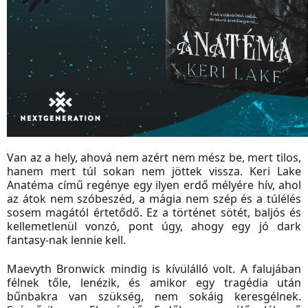
Van az a hely, ahová nem azért nem mész be, mert tilos,
hanem mert túl sokan nem jöttek vissza. Keri Lake
Anatéma című regénye egy ilyen erdő mélyére hív, ahol
az átok nem szóbeszéd, a mágia nem szép és a túlélés
sosem magától értetődő. Ez a történet sötét, baljós és
kellemetlenül vonzó, pont úgy, ahogy egy jó dark
fantasy-nak lennie kell.
Maevyth Bronwick mindig is kívülálló volt. A falujában
félnek tőle, lenézik, és amikor egy tragédia után
bűnbakra van szükség, nem sokáig keresgélnek.