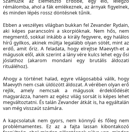
Száműzik az Elemésztő Erdőbe, egy élő, lélegző
rémálomba, ahol a fák emlékeznek, az árnyak figyelnek,
és minden lépés rossz döntésnek tűnik.
Ebben a veszélyes világban bukkan fel Zevander Rydain,
aki képes parancsolni a skorpióknak. Nem hős, nem
megmentő, sokkal inkább a király fegyvere, egy halálos
hírű gyilkos, akinek múltja legalább olyan sötét, mint az
erdő, amit őriz. A feladata, hogy elrejtse Maevyth-et a
mágusok elől, akik szerint a lány vére kulcs lehet egy ősi
jóslathoz (akarom mondani egy brutális áldozati
rituáléhoz).
Ahogy a történet halad, egyre világosabbá válik, hogy
Maevyth nem csak üldözött áldozat. A vérében olyan erő
rejlik, amely nemcsak a mágusok érdeklődését
magyarázza, hanem az egész világ sorsát is képes lehet
megváltoztatni. És talán Zevander átkát is, ha egyáltalán
van még visszaút számára.
A kapcsolatuk nem gyors, nem könnyű és főleg nem
problémamentes. Ez az a fajta lassan kibontakozó