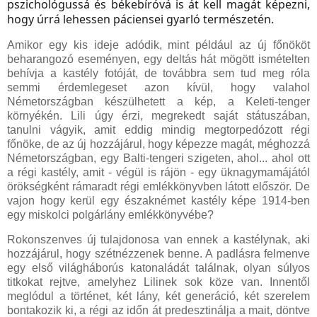
pszichológussá és békebíróvá is át kell magát képezni,
hogy úrrá lehessen páciensei gyarló természetén.
Amikor egy kis ideje adódik, mint például az új főnököt
beharangozó eseményen, egy deltás hát mögött ismételten
behívja a kastély fotóját, de továbbra sem tud meg róla
semmi érdemlegeset azon kívül, hogy valahol
Németországban készülhetett a kép, a Keleti-tenger
környékén. Lili úgy érzi, megrekedt saját státuszában,
tanulni vágyik, amit eddig mindig megtorpedózott régi
főnöke, de az új hozzájárul, hogy képezze magát, méghozzá
Németországban, egy Balti-tengeri szigeten, ahol... ahol ott
a régi kastély, amit - végül is rájön - egy üknagymamájától
örökségként rámaradt régi emlékkönyvben látott először. De
vajon hogy kerül egy északnémet kastély képe 1914-ben
egy miskolci polgárlány emlékkönyvébe?
Rokonszenves új tulajdonosa van ennek a kastélynak, aki
hozzájárul, hogy szétnézzenek benne. A padlásra felmenve
egy első világháborús katonaládát találnak, olyan súlyos
titkokat rejtve, amelyhez Lilinek sok köze van. Innentől
meglódul a történet, két lány, két generáció, két szerelem
bontakozik ki, a régi az időn át predesztinálja a mait, döntve