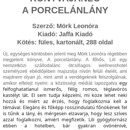
A PORCELÁNLÁNY
Szerző: Mörk Leonóra
Kiadó: Jaffa Kiadó
Kötés: füles, kartonált, 288 oldal
Új, egységes köntösben jelent meg Mörk Leonóra régebben
megjelent könyve, A porcelánlány. A főhős, Lili egy
nemzetközi szállodalánc ötcsillagos wellnesshotel
személyzeti ebédlőjében majszolja nívón felüli ételét, ami
majdnem olyan jó, mint amit a vendégeknek felszolgálnak,
egy
amikor elfelejt nyelni: a közösségi médiát lapozgatva
felfoghatatlanul ismerős, félig romos, téglavörös
kastélyt lát. El sem tudja képzelni, mi köze lehet neki
hozzá és miért az érzés, hogy foglalkoznia kell a
témával. Elegáns és főképp rosszindulatú főnökének fel
is tűnik a lány, és mérgesen elzavarja, hogy lesz szíves
azzal foglalkozni, amiért megfizetik. Lili gyógytornász
ebben a hotelben, bár gyakran ovónénivé,