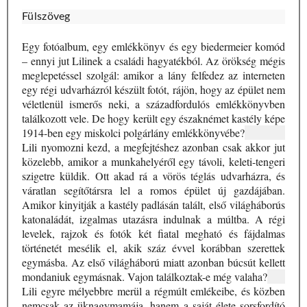
Fülszöveg
Egy fotóalbum, egy emlékkönyv és egy biedermeier komód
– ennyi jut Lilinek a családi hagyatékból. Az örökség mégis
meglepetéssel szolgál: amikor a lány felfedez az interneten
egy régi udvarházról készült fotót, rájön, hogy az épület nem
véletlenül ismerős neki, a századfordulós emlékkönyvben
találkozott vele. De hogy került egy északnémet kastély képe
1914-ben egy miskolci polgárlány emlékkönyvébe?
Lili nyomozni kezd, a megfejtéshez azonban csak akkor jut
közelebb, amikor a munkahelyéről egy távoli, keleti-tengeri
szigetre küldik. Ott akad rá a vörös téglás udvarházra, és
váratlan segítőtársra lel a romos épület új gazdájában.
Amikor kinyitják a kastély padlásán talált, első világháborús
katonaládát, izgalmas utazásra indulnak a múltba. A régi
levelek, rajzok és fotók két fiatal megható és fájdalmas
történetét mesélik el, akik száz évvel korábban szerettek
egymásba. Az első világháború miatt azonban búcsút kellett
mondaniuk egymásnak. Vajon találkoztak-e még valaha?
Lili egyre mélyebbre merül a régmúlt emlékeibe, és közben
nemcsak az üknagymamája, hanem a saját élete sorsfordító