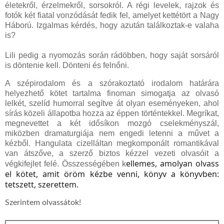
életekről, érzelmekről, sorsokról. A régi levelek, rajzok és
fotók két fiatal vonzódását fedik fel, amelyet kettétört a Nagy
Háború. Izgalmas kérdés, hogy azután találkoztak-e valaha
is?
Lili pedig a nyomozás során rádöbben, hogy saját sorsáról
is döntenie kell. Dönteni és felnőni.
A szépirodalom és a szórakoztató irodalom határára
helyezhető kötet tartalma finoman simogatja az olvasó
lelkét, szelíd humorral segítve át olyan eseményeken, ahol
sírás közeli állapotba hozza az éppen történtekkel. Megríkat,
megnevettet a két idősíkon mozgó cselekményszál,
miközben dramaturgiája nem engedi letenni a művet a
kézből. Hangulata cizelláltan megkomponált romantikával
van átszőve, a szerző biztos kézzel vezeti olvasóit a
ellemes, amolyan olvass
végkifejlet felé. Összességében k
el kötet, amit öröm kézbe venni, könyv a könyvben:
tetszett, szerettem.
Szerintem olvassátok!