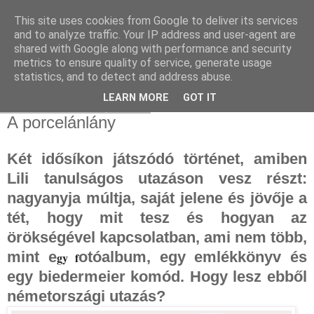
This site uses cookies from Google to deliver its services
and to analyze traffic. Your IP address and user-agent are
shared with Google along with performance and security
metrics to ensure quality of service, generate usage
statistics, and to detect and address abuse.
▼
LEARN MORE
GOT IT
2025. október 20., hétfő
A porcelánlány
Két idősíkon játszódó történet, amiben
Lili tanulságos utazáson vesz részt:
nagyanyja múltja, saját jelene és jövője a
tét, hogy mit tesz és hogyan az
örökségével kapcsolatban, ami nem több,
mint e
otóalbum, egy emlékkönyv és
gy f
egy biedermeier komód. Hogy lesz ebből
németországi utazás?