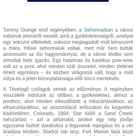
Tommy Orange első regényében, a
Sehonnai
ban a városi
indiánok jelenéről mesélt, arról a gyökértelenségről, amelyet
egy sokszor elfeledett, sokszor megtagadott múlt kényszerít
a mára. Hősei sehonnaiak voltak, mert már nem tudtak
azonosulni az ősi hagyománnyal, de a városi életbe sem
simultak bele igazán. Egy hatalmas és kaotikus pow-wow
volt az a pont, ahol minden szál összeért, minden történet
rímelt egymásra – és közben világossá vált, hogy a múlt
súlya és a jelen bizonytalansága elől nincs menekvés.
A Tévelygő csillagok ennek az előzménye. A regényben
visszafelé indulunk az időben, a gyökerekhez, ahhoz a
ponthoz, ahol minden elkezdődött: a mészárlásokhoz, az
elhurcolásokhoz, az asszimiláció erőszakos és kegyetlen
kísérletéhez. Colorado, 1864. Star túléli a Sand Creeki
mészárlást – azt a pillanatot, amikor egy nép jövője
egyszerre hullott darabokra a fegyverek ropogása és a vér
áradása közben. Starból rab lesz, Fort Marion falai közé