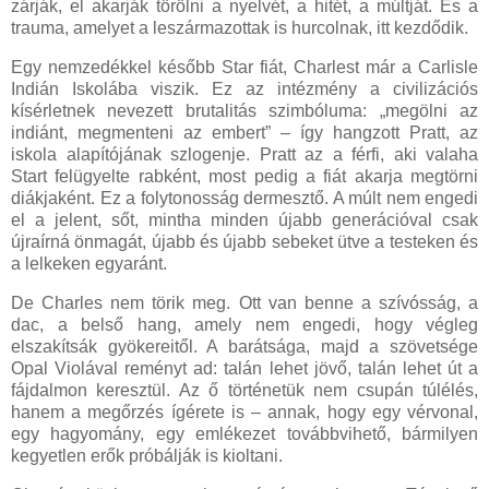
zárják, el akarják törölni a nyelvét, a hitét, a múltját. És a
trauma, amelyet a leszármazottak is hurcolnak, itt kezdődik.
Egy nemzedékkel később Star fiát, Charlest már a Carlisle
Indián Iskolába viszik. Ez az intézmény a civilizációs
kísérletnek nevezett brutalitás szimbóluma: „megölni az
indiánt, megmenteni az embert” – így hangzott Pratt, az
iskola alapítójának szlogenje. Pratt az a férfi, aki valaha
Start felügyelte rabként, most pedig a fiát akarja megtörni
diákjaként. Ez a folytonosság dermesztő. A múlt nem engedi
el a jelent, sőt, mintha minden újabb generációval csak
újraírná önmagát, újabb és újabb sebeket ütve a testeken és
a lelkeken egyaránt.
De Charles nem törik meg. Ott van benne a szívósság, a
dac, a belső hang, amely nem engedi, hogy végleg
elszakítsák gyökereitől. A barátsága, majd a szövetsége
Opal Violával reményt ad: talán lehet jövő, talán lehet út a
fájdalmon keresztül. Az ő történetük nem csupán túlélés,
hanem a megőrzés ígérete is – annak, hogy egy vérvonal,
egy hagyomány, egy emlékezet továbbvihető, bármilyen
kegyetlen erők próbálják is kioltani.