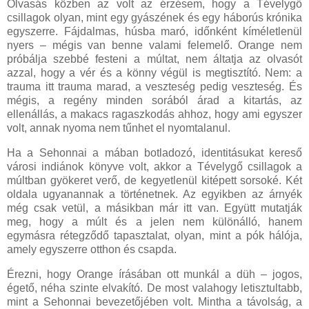
Olvasás közben az volt az érzésem, hogy a Tévelygő
csillagok olyan, mint egy gyászének és egy háborús krónika
egyszerre. Fájdalmas, húsba maró, időnként kíméletlenül
nyers – mégis van benne valami felemelő. Orange nem
próbálja szebbé festeni a múltat, nem áltatja az olvasót
azzal, hogy a vér és a könny végül is megtisztító. Nem: a
trauma itt trauma marad, a veszteség pedig veszteség. És
mégis, a regény minden sorából árad a kitartás, az
ellenállás, a makacs ragaszkodás ahhoz, hogy ami egyszer
volt, annak nyoma nem tűnhet el nyomtalanul.
Ha a Sehonnai a mában botladozó, identitásukat kereső
városi indiánok könyve volt, akkor a Tévelygő csillagok a
múltban gyökeret verő, de kegyetlenül kitépett sorsoké. Két
oldala ugyanannak a történetnek. Az egyikben az árnyék
még csak vetül, a másikban már itt van. Együtt mutatják
meg, hogy a múlt és a jelen nem különálló, hanem
egymásra rétegződő tapasztalat, olyan, mint a pók hálója,
amely egyszerre otthon és csapda.
Érezni, hogy Orange írásában ott munkál a düh – jogos,
égető, néha szinte elvakító. De most valahogy letisztultabb,
mint a Sehonnai bevezetőjében volt. Mintha a távolság, a