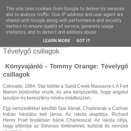
This site uses cookies from Google to deliver its services
and to analyze traffic. Your IP address and user-agent are
shared with Google along with performance and security
metrics to ensure quality of service, generate usage
statistics, and to detect and address abuse.
▼
LEARN MORE
GOT IT
2025. szeptember 1., hétfő
Tévelygő csillagok
Könyvajánló - Tommy Orange: Tévelygő
csillagok
Colorado, 1864. Star túlélte a Sand Creek Massacre-t. A Fort
Marion börtönébe viszik, és arra kényszerítik, hogy angolul
tanuljon és keresztény módra imádkozzon.
Egy nemzedékkel később Star fiának, Charlesnak a Carlisle
Indián Iskolába kell járnia. Az iskola alapítója, Richard
Henry Pratt brutálisan bánik Charlesszal. Az iskola célja,
hogy eltörölje az őshonos történelmet, kultúrát és nemzeti