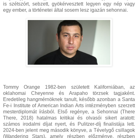
is szétszórt, sebzett, gyökérvesztett legyen egy nép vagy
egy ember, a történetei által sosem lesz igazán sehonnai.
Tommy Orange 1982-ben született Kaliforniában, az
oklahomai Cheyenne és Arapaho törzsek tagjaként.
Eredetileg hangmérnöknek tanult, később azonban a Santa
Fe-i Institute of American Indian Arts intézményben szerzett
mesterdiplomát írásból. Első regénye, a Sehonnai (There
There, 2018) hatalmas kritikai és olvasói sikert aratott:
számos irodalmi díjat nyert, és Pulitzer-díj finalistája lett.
2024-ben jelent meg második könyve, a Tévelygő csillagok
(Wandering Stars), amely részben előzménye, részben