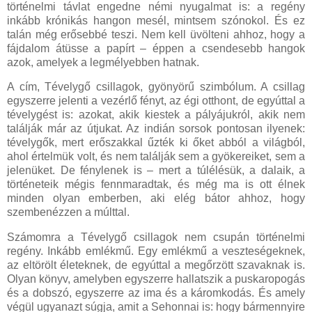
történelmi távlat engedne némi nyugalmat is: a regény
inkább krónikás hangon mesél, mintsem szónokol. És ez
talán még erősebbé teszi. Nem kell üvölteni ahhoz, hogy a
fájdalom átüsse a papírt – éppen a csendesebb hangok
azok, amelyek a legmélyebben hatnak.
A cím, Tévelygő csillagok, gyönyörű szimbólum. A csillag
egyszerre jelenti a vezérlő fényt, az égi otthont, de egyúttal a
tévelygést is: azokat, akik kiestek a pályájukról, akik nem
találják már az útjukat. Az indián sorsok pontosan ilyenek:
tévelygők, mert erőszakkal űzték ki őket abból a világból,
ahol értelmük volt, és nem találják sem a gyökereiket, sem a
jelenüket. De fénylenek is – mert a túlélésük, a dalaik, a
történeteik mégis fennmaradtak, és még ma is ott élnek
minden olyan emberben, aki elég bátor ahhoz, hogy
szembenézzen a múlttal.
Számomra a Tévelygő csillagok nem csupán történelmi
regény. Inkább emlékmű. Egy emlékmű a veszteségeknek,
az eltörölt életeknek, de egyúttal a megőrzött szavaknak is.
Olyan könyv, amelyben egyszerre hallatszik a puskaropogás
és a dobszó, egyszerre az ima és a káromkodás. És amely
végül ugyanazt súgja, amit a Sehonnai is: hogy bármennyire