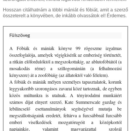
Hosszan citálhatnám a többi mániát és fóbiát, amit a szerző
összeterelt a könyvében, de inkább olvassátok el! Érdemes.
Fülszöveg
A Fóbiák és mániák könyve 99 rögeszme izgalmas
összefoglalója, amelyek végigkísérik az emberiség történetét,
a ritkán előfordulóktól a megszokottakig, az ablutofóbiától (a
mosakodás réme) a szillogománián (a felhalmozási
kényszere) át a zoofóbiáig (az állatoktól való félelem).
A fóbiák és mániák mélyen személyes tapasztalatok, korunk
leggyakoribb szorongásos zavarai közé tartoznak, de egyben
közös múltunkra is utalnak. A tényirodalmi munkáiért
számos díjat elnyert szerző, Kate Summerscale gazdag és
lebilincselő esettanulmányok segítségével mutatja be
megszállottságaink eredetét, feltárva a furcsábbnál furcsább
emberi viselkedések mozgatórugóit a középkortól
napjainkig, valamint magyarázattal szolgál