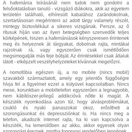
A hafemánia leírásánál nem tudok nem gondolni a
felsőoktatásban tanuló - vizsgázó diákokra, akik az egyetem
területén található, elhíresült kabalához zarándokolnak,
szertartásosan megérinteni az adott tárgy valamely részét,
mintegy biztosítékául a sikeres vizsgának. Persze, az ő
rítusuk híján van az ilyen betegségben szenvedők teljes
kórképének, hiszen a hafemániások kényszeresen érintenek
meg és helyeznek át tárgyakat, dobolnak rajta, mintákat
rajzolnak rá, vagy egyszerűen csak ismétlődően
megsimogatják más feje búbját. Az érintésekkel csak általuk
látott - elképzelt veszélyhelyzeteket kívánnak megelőzni.
A nomofóbia egészen új, a no mobile (nincs mobil)
szavakból származtatott, amely egy jelentős függőségre
hívja fel a figyelmet ezzel a kütyüvel kapcsolatban. Nincs
mese, korunkban a mobiltelefon egyszerűen a legnagyobb,
nem kábítószer-jellegű addikcióvá nőtte ki magát. A
készülék nyomkodása azon túl, hogy alvásproblémákat,
csukló és nyaki panaszokat okoz, erősítheti a
szorongásunkat és depressziónkat is. Ha nincs meg a
telefon, akadozik internet rajta, ha ki van kapcsolva a
készülék, ha lemerülőben az akku, akkor egyesek olyan
szorongást éreznek, mintha fogorvosi rendelőben lennének.