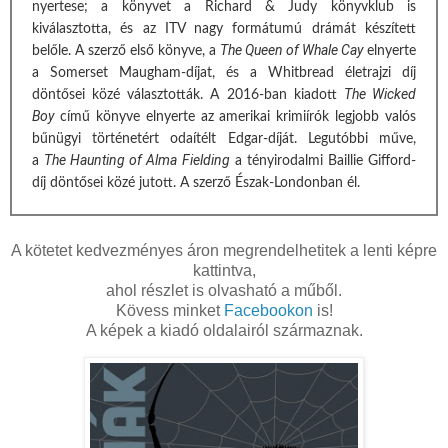
nyertese; a könyvet a Richard & Judy könyvklub is
kiválasztotta, és az ITV nagy formátumú drámát készített
The Queen of Whale Cay
belőle. A szerző első könyve, a
elnyerte
a Somerset Maugham-díjat, és a Whitbread életrajzi díj
The Wicked
döntősei közé választották. A 2016-ban kiadott
Boy
című könyve elnyerte az amerikai krimiírók legjobb valós
bűnügyi történetért odaítélt Edgar-díját. Legutóbbi műve,
The Haunting of Alma Fielding
a
a tényirodalmi Baillie Gifford-
díj döntősei közé jutott. A szerző Észak-Londonban él.
A kötetet kedvezményes áron megrendelhetitek a lenti képre
kattintva,
ahol részlet is olvasható a műből.
Kövess minket
Facebookon
is!
A képek a kiadó oldalairól származnak.