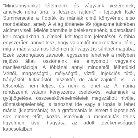
"Mindannyiunkat félelmeink és vágyaink vezérelnek,
amelyek néha úrrá is lesznek rajtunk" - fejtegeti Kate
Summerscale a Fóbiák és mániák című könyvének első
mondatában, amely A világ története 99 rögeszme tükrében
alcímet viseli. Mielőtt bármibe is belekezdenénk, tudatosítani
kell magunkban a címbeli két fogalom jelentését. A fóbia
egyszerűen annyit tesz, hogy valamitől indokolatlanul félni,
míg a mánia számos félelmen túl vágyat is sűríthet magába.
Ezek szorongásos zavarok, egyszerre lehetnek a mélyben
rejtőző állati ösztöneink és elnyomott vágyaink
manifesztációja. A fóbiánál annyi mindentől félhetünk!
Vértől, magasságtól, mélységtől, víztől, injekciós tűtől,
hányástól, fulladástól, piszoktól, de akár zajoktól is - a
felsorolás nem teljes, és nem is lehet az. A mánia
rendszerint valami kényszeres cselekvés: valaminek a
gyűjtögetése, összeesküvéselméletek megszállott hívője,
döntésképtelenség is tartozhat ide vagy a lopás is lehet
mánia (kleptománia) és a grafománia is ismert állapotjelző
sok ember előtt, közös ismérvük a racionalitás teljes
figyelmen kívül hagyása az adott tevékenységgel
kapcsolatban.