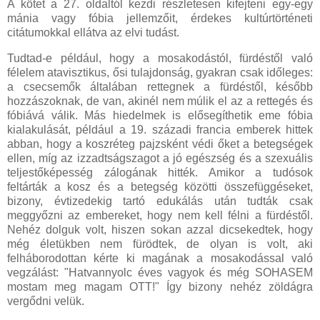
A kötet a 27. oldaltól kezdi részletesen kifejteni egy-egy
mánia vagy fóbia jellemzőit, érdekes kultúrtörténeti
citátumokkal ellátva az elvi tudást.
Tudtad-e például, hogy a mosakodástól, fürdéstől való
félelem atavisztikus, ősi tulajdonság, gyakran csak időleges:
a csecsemők általában rettegnek a fürdéstől, később
hozzászoknak, de van, akinél nem múlik el az a rettegés és
fóbiává válik. Más hiedelmek is elősegíthetik eme fóbia
kialakulását, például a 19. századi francia emberek hittek
abban, hogy a koszréteg pajzsként védi őket a betegségek
ellen, míg az izzadtságszagot a jó egészség és a szexuális
teljestőképesség zálogának hitték. Amikor a tudósok
feltárták a kosz és a betegség közötti összefüggéseket,
bizony, évtizedekig tartó edukálás után tudták csak
meggyőzni az embereket, hogy nem kell félni a fürdéstől.
Nehéz dolguk volt, hiszen sokan azzal dicsekedtek, hogy
még életükben nem fürödtek, de olyan is volt, aki
felháborodottan kérte ki magának a mosakodással való
vegzálást: "Hatvannyolc éves vagyok és még SOHASEM
mostam meg magam OTT!" Így bizony nehéz zöldágra
vergődni velük.