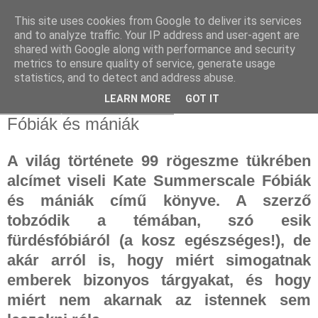
This site uses cookies from Google to deliver its services
and to analyze traffic. Your IP address and user-agent are
shared with Google along with performance and security
metrics to ensure quality of service, generate usage
statistics, and to detect and address abuse.
▼
LEARN MORE
GOT IT
2025. szeptember 29., hétfő
Fóbiák és mániák
A világ története 99 rögeszme tükrében
alcímet viseli Kate Summerscale Fóbiák
és mániák című könyve. A szerző
tobzódik a témában, szó esik
fürdésfóbiáról (a kosz egészséges!), de
akár arról is, hogy miért simogatnak
emberek bizonyos tárgyakat, és hogy
miért nem akarnak az istennek sem