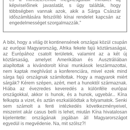
képviselőinek javaslatát, s úgy találták, hogy
többségben vannak azok, akik a Sárga Császár
időszámítására felszólító kínai rendelet kapcsán az
engedelmességet szorgalmazzák.”
A bibi, hogy a világ öt kontinensének országai közül csupán
az európai Magyarország, Afrika fekete fajú köztársaságai,
az Európához csatolt területek, valamint az a két új
köztársaság, amelyet Amerikában és Ausztráliában
alapítottak a kivándorolt kínai munkások leszármazottai,
nem kaptak meghívást a konferenciára, mivel ezek mind
sárga fajú országnak számítottak. Hogy a magyarok miért
sárgák? Kérem szépen, azért, mert a hunoktól származnak.
Hiába az évezredes keveredés a különféle európai
országokkal, akkor is hunok, és a hunok, ugyebár... Kína
felkapta a vizet, és aztán eszkalálódtak a folyamatok. Senki
sem számolt a fenti intézkedés következményeivel,
miszerint akár casus belli is lehet, miután Kína hivatalosan
kijelentette: országának jogában áll Magyarországot
egyedül is megvédenie. Na, mit szólsz?!