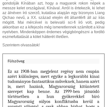
gondolják Kínában azt, hogy a magyarok rokon népek a
messze kelet országával, Kínával. Arról is értekezik, ki lehet
az álnéven író szerző, kutatása alapján egy bizonyos Liang
Qichao nevű, a XX. század elején élt államférfi áll az írás
mögött. Mai mércével is belevaló sci-fi író volt, pedig
akkoriban ez a kifejezés még ismeretlennek számított a kínai
nyelvben. Mindenképpen érdemes végigböngészni a fordító
eszmefuttatását a kötet hátterét illetően.
Szerintem olvassátok!
Fülszöveg
Ez az 1908-ban megjelent regény nem csupán
azért különleges, mert egyike a legkorábbi kínai
tudományos-fantasztikus műveknek, hanem azért
is, mert hazánk, Magyarország kitüntetett
szerepet kap benne. Az 1999-ben játszódó
történetben a hun gyökerekkel bíró
Magyarország súlyos konfliktusba kerül a
nyugati világgal, s csak abban bízhat, hogy a