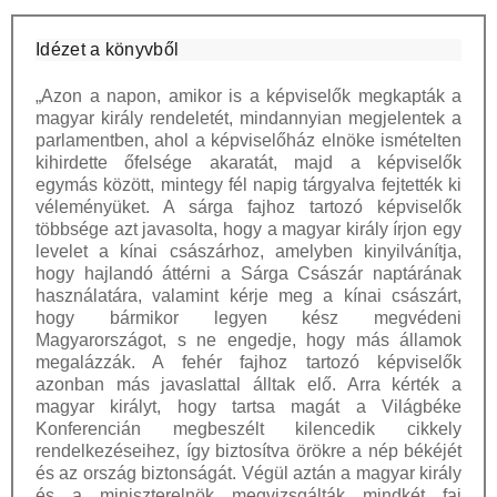
Idézet a könyvből
„Azon a napon, amikor is a képviselők megkapták a
magyar király rendeletét, mindannyian megjelentek a
parlamentben, ahol a képviselőház elnöke ismételten
kihirdette őfelsége akaratát, majd a képviselők
egymás között, mintegy fél napig tárgyalva fejtették ki
véleményüket. A sárga fajhoz tartozó képviselők
többsége azt javasolta, hogy a magyar király írjon egy
levelet a kínai császárhoz, amelyben kinyilvánítja,
hogy hajlandó áttérni a Sárga Császár naptárának
használatára, valamint kérje meg a kínai császárt,
hogy bármikor legyen kész megvédeni
Magyarországot, s ne engedje, hogy más államok
megalázzák. A fehér fajhoz tartozó képviselők
azonban más javaslattal álltak elő. Arra kérték a
magyar királyt, hogy tartsa magát a Világbéke
Konferencián megbeszélt kilencedik cikkely
rendelkezéseihez, így biztosítva örökre a nép békéjét
és az ország biztonságát. Végül aztán a magyar király
és a miniszterelnök megvizsgálták mindkét faj