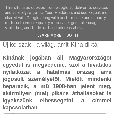
This site uses cookies from Google to deliver its services
and to analyze traffic. Your IP address and user-agent are
shared with Google along with performance and security
metrics to ensure quality of service, generate usage
statistics, and to detect and address abuse.
▼
LEARN MORE
GOT IT
2025. február 13., csütörtök
Új korszak - a világ, amit Kína diktál
Kínának jogában áll Magyarországot
egyedül is megvédenie, szól a hivatalos
nyilatkozat a hatalmas ország arra
jogosult személyétől. Mielőtt mindenki
beparázik, a mű 1908-ban jelent meg,
akármilyen (mai) pikáns áthallásokat is
igyekszünk elhessegetni a címmel
kapcsolatban.