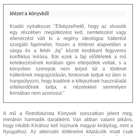
Idézet a könyvből
Kiadói nyilatkozat: "Elképzelhető, hogy az olvasók
egy részében megütközést kelt, nemtetszést vagy
ellenérzést vált ki a regény ideológiai hátteréül
szolgáló fajelmélet, hiszen a történet alapvetően a
sárga és a fehér „faj" között kirobbant fegyveres
konfliktus leírása. Bár ezek a faji előítéletek a mű
keletkezésének korában igen elterjedtek voltak, s a
könyvben szerepük nem terjed túl a történet
hátterének megrajzolásán, fontosnak tartjuk ez úton is
hangsúlyozni, hogy kiadónk e kifejezések használatát
elítélendőnek tartja, e nézetekkel semmilyen
formában nem azonosul."
A mű a Retrofuturista Könyvek sorozatban jelent meg,
immáron harmadik darabként. Van abban valami pikáns,
hogy inkább Kínához kell húznunk magyar királyilag, mint a
Nyugathoz. Az alternatív történelmi kitalációk miatt csak