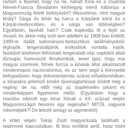
ráztam a fejemet, hogy na ne, nahát! Kína és a Dualista
Német-Francia Birodalom késhegyig menő háborúja a
Magyarország feletti befolyásért? Wesselényi, mint magyar
király? Sárga és fehér faj harca a Kárpátok körül és a
Kárpát-medencében, és a sárga van többségben?
Egyáltalán, fajvédő harc? Csak kapkodja itt a fejét az
olvasó, és akkor még szót sem ejtettem az 1908-ban kiötlött,
1999-re datált tudományos-fantasztikus találmányokról:
léghajók, tengeralattjárók, krokodilok vontatta hajók,
faodúból telefonon felhívható tengeralatti nép, naptükör általi
tűzsugár, hamvasztó fénybombák, wow! Igaz, hogy mai
magyar szemnek, fülnek furcsa a kínaiak által alkalmazott
mindennapos nacionalizmus, és az sem segít a könnyebb
befogadáson, hogy dokumentarista, száraz előadásmódban,
a kínaiakra jellemző kimért távolságtartással íródott meg a
regény, de na, ettől még az alapfelvetés pikáns és
mindenképpen figyelemre méltó. (Egyáltalán hogy a
manóba sikerült egy kínai írónak a XX. század elején
Magyarországot bevonni egy regénybe? MITŐL vagyunk
rokonnépek?! De tetszik amúgy az agymenés!)
A kötet végén Tokaji Zsolt magyarázata található a
regénnyel kapcsolatban. Itt tesz említést arról, hogy miért