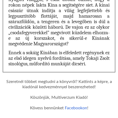
rokon népek lakta Kína a segítségére siet. A kínai
császár útnak indítja a világ legfejlettebb és
legpusztítóbb flottáját, majd hamarosan a
szárazföldön, a tengeren és a levegőben is dúl a
civilizációk közötti háború. De vajon ez az olykor
„csodafegyverekkel” megvívott küzdelem elhozza-
e az új korszakot, és sikerül-e Kínának
megvédenie Magyarországot?
Ennek a sokáig Kínában is elfeledett regénynek ez
az első idegen nyelvű fordítása, amely Tokaji Zsolt
sinológus, műfordító munkáját dicséri.
Szeretnél többet megtudni a könyvről? Kattints a képre, a
kiadónál kedvezménnyel beszerezheted!
Köszönjük, Multiverzum Kiadó!
Kövess bennünket
Facebookon
!