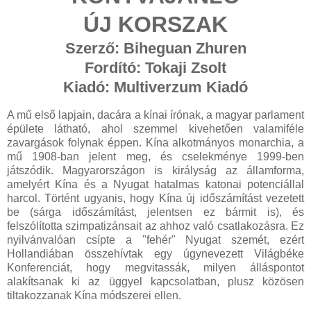
ÚJ KORSZAK
Szerző: Biheguan Zhuren
Fordító: Tokaji Zsolt
Kiadó: Multiverzum Kiadó
A mű első lapjain, dacára a kínai írónak, a magyar parlament
épülete látható, ahol szemmel kivehetően valamiféle
zavargások folynak éppen. Kína alkotmányos monarchia, a
mű 1908-ban jelent meg, és cselekménye 1999-ben
játszódik. Magyarországon is királyság az államforma,
amelyért Kína és a Nyugat hatalmas katonai potenciállal
harcol. Történt ugyanis, hogy Kína új időszámítást vezetett
be (sárga időszámítást, jelentsen ez bármit is), és
felszólította szimpatizánsait az ahhoz való csatlakozásra. Ez
nyilvánvalóan csípte a "fehér" Nyugat szemét, ezért
Hollandiában összehívtak egy úgynevezett Világbéke
Konferenciát, hogy megvitassák, milyen álláspontot
alakítsanak ki az üggyel kapcsolatban, plusz közösen
tiltakozzanak Kína módszerei ellen.