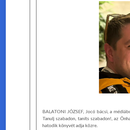
BALATONI JÓZSEF, Jocó bácsi, a médiából 
Tanulj szabadon, taníts szabadon!, az Ön
hatodik könyvét adja közre.