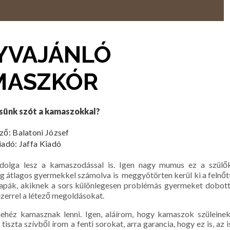
YVAJÁNLÓ
MASZKÓR
sünk szót a kamaszokkal?
ző: Balatoni József
iadó: Jaffa Kiadó
dolga lesz a kamaszodással is. Igen nagy mumus ez a szülő
ég átlagos gyermekkel számolva is meggyötörten kerül ki a felnőt
 apák, akiknek a sors különlegesen problémás gyermeket dobott
k ezerrel a létező megoldásokat.
nehéz kamasznak lenni. Igen, aláírom, hogy kamaszok szüleinek
iszta szívből írom a fenti sorokat, arra garancia, hogy ez is, az i