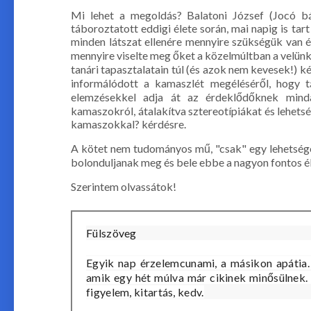
Mi lehet a megoldás? Balatoni József (Jocó bá
táboroztatott eddigi élete során, mai napig is ta
minden látszat ellenére mennyire szükségük van é
mennyire viselte meg őket a közelmúltban a velünk
tanári tapasztalatain túl (és azok nem kevesek!) 
informálódott a kamaszlét megéléséről, hogy t
elemzésekkel adja át az érdeklődőknek minda
kamaszokról, átalakítva sztereotípiákat és lehet
kamaszokkal? kérdésre.
A kötet nem tudományos mű, "csak" egy lehetséges 
bolonduljanak meg és bele ebbe a nagyon fontos é
Szerintem olvassátok!
Fülszöveg
Egyik ​nap érzelemcunami, a másikon apátia.
amik egy hét múlva már cikinek minősülnek.
figyelem, kitartás, kedv.