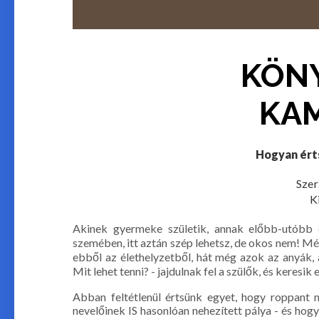
KÖN
KA
Hogyan ért
Szer
K
Akinek gyermeke születik, annak előbb-utóbb 
szemében, itt aztán szép lehetsz, de okos nem! M
ebből az élethelyzetből, hát még azok az anyák,
Mit lehet tenni? - jajdulnak fel a szülők, és keresi
Abban feltétlenül értsünk egyet, hogy roppant 
nevelőinek IS hasonlóan nehezített pálya - és hogy t