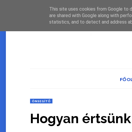
This site uses cookies from Google to de
are shared with Google along with perfo
statistics, and to detect and address a
FŐO
ÖNSEGÍTŐ
Hogyan értsünk