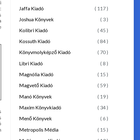
i
Jaffa Kiadó
( 117 )
:
s
Joshua Könyvek
( 3 )
a
e
Kolibri Kiadó
( 45 )
Kossuth Kiadó
( 84 )
Könyvmolyképző Kiadó
( 70 )
Libri Kiadó
( 8 )
Magnólia Kiadó
( 15 )
Magvető Kiadó
( 59 )
Manó Könyvek
( 19 )
Maxim Könyvkiadó
( 34 )
s
s
Menő Könyvek
( 6 )
ó
Metropolis Média
( 15 )
n