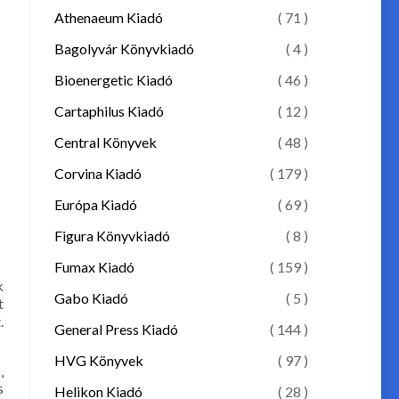
Athenaeum Kiadó
( 71 )
Bagolyvár Könyvkiadó
( 4 )
Bioenergetic Kiadó
( 46 )
Cartaphilus Kiadó
( 12 )
Central Könyvek
( 48 )
Corvina Kiadó
( 179 )
Európa Kiadó
( 69 )
Figura Könyvkiadó
( 8 )
Fumax Kiadó
( 159 )
k
Gabo Kiadó
( 5 )
t
.
General Press Kiadó
( 144 )
HVG Könyvek
( 97 )
,
s
Helikon Kiadó
( 28 )