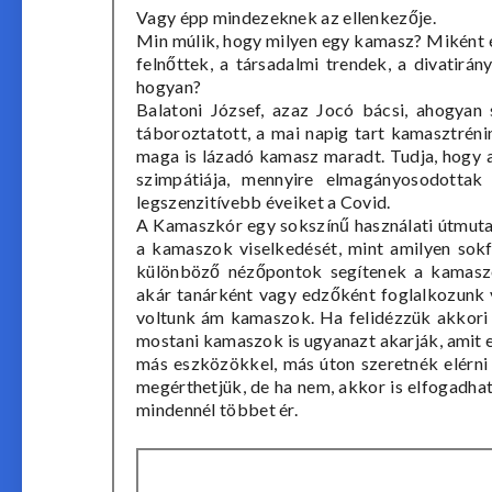
Vagy épp mindezeknek az ellenkezője.
Min múlik, hogy milyen egy kamasz? Miként é
felnőttek, a társadalmi trendek, a divatirán
hogyan?
Balatoni József, azaz Jocó bácsi, ahogyan 
táboroztatott, a mai napig tart kamasztrénin
maga is lázadó kamasz maradt. Tudja, hogy a 
szimpátiája, mennyire elmagányosodottak
legszenzitívebb éveiket a Covid.
A Kamaszkór egy sokszínű használati útmuta
a kamaszok viselkedését, mint amilyen sokf
különböző nézőpontok segítenek a kamaszo
akár tanárként vagy edzőként foglalkozunk v
voltunk ám kamaszok. Ha felidézzük akkori 
mostani kamaszok is ugyanazt akarják, amit e
más eszközökkel, más úton szeretnék elérni 
megérthetjük, de ha nem, akkor is elfogadhat
mindennél többet ér.