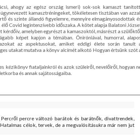
csi, ahogy az egész ország ismeri) sok-sok kamaszt tanított
rt úgynevezett kamasztréningeket, tökéletesen tisztában van azzal
rtő és szinte állandó figyelemre, mennyire elmagányosodottak é
 élő Covid legintenzívebb időszaka. A kötet alapja Balatoni Józse
két kérdőív, amelyben egyrészt a kamaszoktól, másrészt a szülőktő
ágabb képet kapjon a témában. Öniróniával, humorral, alapo
zokat az aspektusokat, amiket eddigi élete során tanult 
séges utakat mutatva a könyv alcímét alkotó Hogyan értsünk szót 
kézikönyv fiataljainkról és azok szüleiről, nevelőiről, hogyan n
letkorba és annak sajátosságaiba.
 Percről percre változó barátok és barátnők, divattrendek,
 Hatalmas célok, tervek, de a megvalósításukra már nem jut