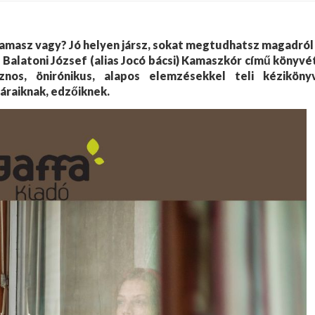
amasz vagy? Jó helyen jársz, sokat megtudhatsz magadról
 Balatoni József (alias Jocó bácsi) Kamaszkór című könyvé
nos, önirónikus, alapos elemzésekkel teli kéziköny
áraiknak, edzőiknek.