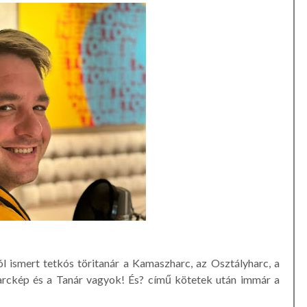
ismert tetkós töritanár a Kamaszharc, az Osztályharc, a
harckép és a Tanár vagyok! És? című kötetek után immár a