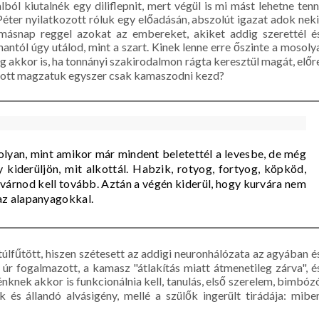
l kiutalnék egy diliflepnit, mert végül is mi mást lehetne tenn
ter nyilatkozott róluk egy előadásán, abszolút igazat adok neki
 másnap reggel azokat az embereket, akiket addig szerettél é
nantól úgy utálod, mint a szart. Kinek lenne erre őszinte a mosoly
ég akkor is, ha tonnányi szakirodalmon rágta keresztül magát, előr
ajtott magzatuk egyszer csak kamaszodni kezd?
olyan, mint amikor már mindent beletettél a levesbe, de még
 kiderüljön, mit alkottál. Habzik, rotyog, fortyog, köpköd,
y várnod kell tovább. Aztán a végén kiderül, hogy kurvára nem
 az alapanyagokkal.
túlfűtött, hiszen szétesett az addigi neuronhálózata az agyában é
 úr fogalmazott, a kamasz "átlakítás miatt átmenetileg zárva", é
knek akkor is funkcionálnia kell, tanulás, első szerelem, bimbóz
 és állandó alvásigény, mellé a szülők ingerült tirádája: mibe