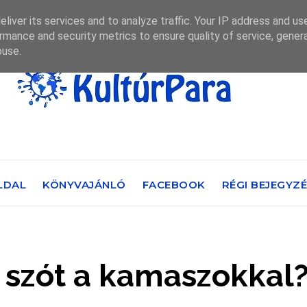
liver its services and to analyze traffic. Your IP address and us
rmance and security metrics to ensure quality of service, gene
buse.
LDAL
KÖNYVAJÁNLÓ
FACEBOOK
RÉGI BEJEGYZ
 szót a kamaszokkal