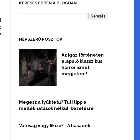
KERESÉS EBBEN A BLOGBAN
!
t
v
NÉPSZERŰ POSZTOK
Az igaz történeten
alapuló klasszikus
horror ismét
megjelent!
Megesz a tyúktetű? Tuti tipp a
mellékhatások nélküli kezelésre
Valóság vagy fikció? - A hasadék