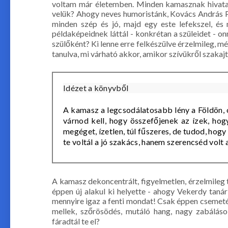
voltam már életemben. Minden kamasznak hivatalbó
velük? Ahogy neves humoristánk, Kovács András Pé
minden szép és jó, majd egy este lefekszel, és
példaképeidnek láttál - konkrétan a szüleidet - on
szülőként? Ki lenne erre felkészülve érzelmileg, m
tanulva, mi várható akkor, amikor szívükről szak
Idézet a könyvből
A kamasz a legcsodálatosabb lény a Földön, 
várnod kell, hogy összefőjenek az ízek, hogy
megéget, ízetlen, túl fűszeres, de tudod, hog
te voltál a jó szakács, hanem szerencséd volt
A kamasz dekoncentrált, figyelmetlen, érzelmileg 
éppen új alakul ki helyette - ahogy Vekerdy tanár
mennyire igaz a fenti mondat! Csak éppen csemetén
mellek, szőrösödés, mutáló hang, nagy zabálások
fáradtál te el?