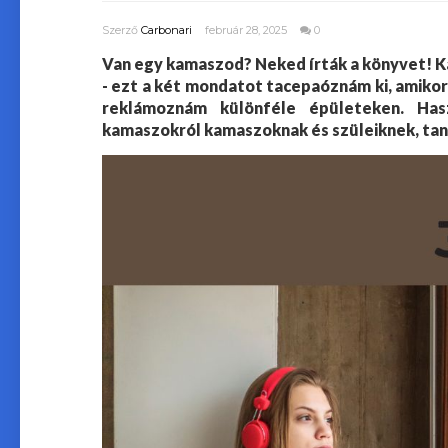
Szerző
Carbonari
február 28, 2025
0
Van egy kamaszod? Neked írták a könyvet! K
- ezt a két mondatot tacepaóznám ki, amikor
reklámoznám különféle épületeken. Hasz
kamaszokról kamaszoknak és szüleiknek, tan