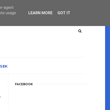
er-agent
rate usage
LEARN MORE
GOT IT
ÉSEK
FACEBOOK
?