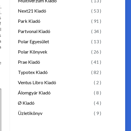
Multiverzum Kiadó
( 13 )
,
Next21 Kiadó
( 53 )
,
s
Park Kiadó
( 91 )
f
l
Partvonal Kiadó
( 34 )
s
a
Polar Egyesület
( 13 )
a
Polar Könyvek
( 26 )
Prae Kiadó
( 41 )
e
Typotex Kiadó
( 82 )
Ventus Libro Kiadó
( 2 )
Álomgyár Kiadó
( 8 )
Ø Kiadó
( 4 )
Üzletikönyv
( 9 )