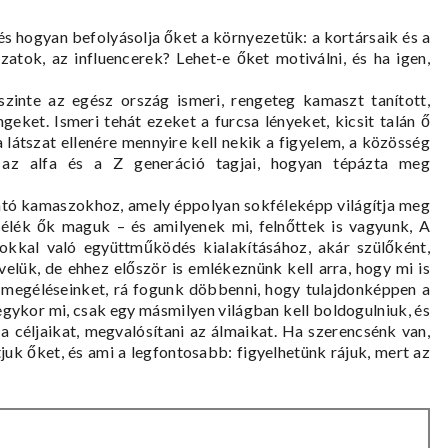
s hogyan befolyásolja őket a környezetük: a kortársaik és a
yzatok, az influencerek? Lehet-e őket motiválni, és ha igen,
szinte az egész ország ismeri, rengeteg kamaszt tanított,
geket. Ismeri tehát ezeket a furcsa lényeket, kicsit talán ő
látszat ellenére mennyire kell nekik a figyelem, a közösség
 az alfa és a Z generáció tagjai, hogyan tépázta meg
tó kamaszokhoz, amely éppolyan sokféleképp világítja meg
élék ők maguk – és amilyenek mi, felnőttek is vagyunk, A
kkal való együttműködés kialakításához, akár szülőként,
elük, de ehhez először is emlékeznünk kell arra, hogy mi is
megéléseinket, rá fogunk döbbenni, hogy tulajdonképpen a
gykor mi, csak egy másmilyen világban kell boldogulniuk, és
a céljaikat, megvalósítani az álmaikat. Ha szerencsénk van,
juk őket, és ami a legfontosabb: figyelhetünk rájuk, mert az