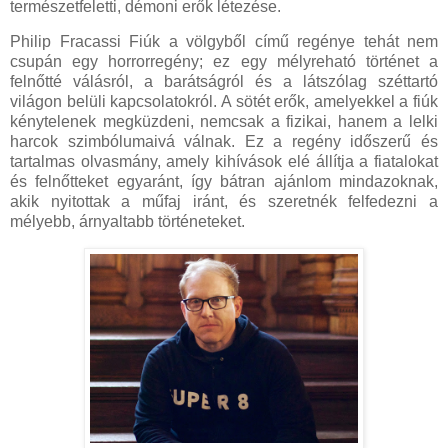
természetfeletti, démoni erők létezése.
Philip Fracassi Fiúk a völgyből című regénye tehát nem
csupán egy horrorregény; ez egy mélyreható történet a
felnőtté válásról, a barátságról és a látszólag széttartó
világon belüli kapcsolatokról. A sötét erők, amelyekkel a fiúk
kénytelenek megküzdeni, nemcsak a fizikai, hanem a lelki
harcok szimbólumaivá válnak. Ez a regény időszerű és
tartalmas olvasmány, amely kihívások elé állítja a fiatalokat
és felnőtteket egyaránt, így bátran ajánlom mindazoknak,
akik nyitottak a műfaj iránt, és szeretnék felfedezni a
mélyebb, árnyaltabb történeteket.