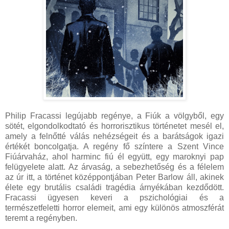
Philip Fracassi legújabb regénye, a Fiúk a völgyből, egy
sötét, elgondolkodtató és horrorisztikus történetet mesél el,
amely a felnőtté válás nehézségeit és a barátságok igazi
értékét boncolgatja. A regény fő színtere a Szent Vince
Fiúárvaház, ahol harminc fiú él együtt, egy maroknyi pap
felügyelete alatt. Az árvaság, a sebezhetőség és a félelem
az úr itt, a történet középpontjában Peter Barlow áll, akinek
élete egy brutális családi tragédia árnyékában kezdődött.
Fracassi ügyesen keveri a pszichológiai és a
természetfeletti horror elemeit, ami egy különös atmoszférát
teremt a regényben.