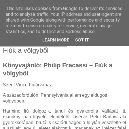
This site uses cookies from Google to deliver its services
and to analyze traffic. Your IP address and user-agent are
shared with Google along with performance and security
metrics to ensure quality of service, generate usage
statistics, and to detect and address abuse.
▼
LEARN MORE
GOT IT
2025. február 2., vasárnap
Fiúk a völgyből
Könyvajánló: Philip Fracassi – Fiúk a
völgyből
Szent ​Vince Fiúárvaház.
A századfordulón. Pennsylvania állam egy eldugott
völgyében.
Harminc fiú dolgozik, tanul és gyakorolja vallását itt,
maroknyi pap figyelő tekintetétől kísérve. Peter Barlow, aki
gyerekkorában, brutális családi tragédia folytán veszítette el
a szüleit, egy új életet alakított ki magának az intézet falai