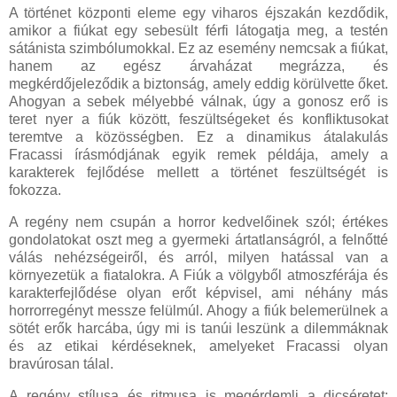
A történet központi eleme egy viharos éjszakán kezdődik,
amikor a fiúkat egy sebesült férfi látogatja meg, a testén
sátánista szimbólumokkal. Ez az esemény nemcsak a fiúkat,
hanem az egész árvaházat megrázza, és
megkérdőjeleződik a biztonság, amely eddig körülvette őket.
Ahogyan a sebek mélyebbé válnak, úgy a gonosz erő is
teret nyer a fiúk között, feszültségeket és konfliktusokat
teremtve a közösségben. Ez a dinamikus átalakulás
Fracassi írásmódjának egyik remek példája, amely a
karakterek fejlődése mellett a történet feszültségét is
fokozza.
A regény nem csupán a horror kedvelőinek szól; értékes
gondolatokat oszt meg a gyermeki ártatlanságról, a felnőtté
válás nehézségeiről, és arról, milyen hatással van a
környezetük a fiatalokra. A Fiúk a völgyből atmoszférája és
karakterfejlődése olyan erőt képvisel, ami néhány más
horrorregényt messze felülmúl. Ahogy a fiúk belemerülnek a
sötét erők harcába, úgy mi is tanúi leszünk a dilemmáknak
és az etikai kérdéseknek, amelyeket Fracassi olyan
bravúrosan tálal.
A regény stílusa és ritmusa is megérdemli a dicséretet: