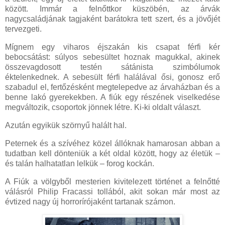
között. Immár a felnőttkor küszöbén, az árvák
nagycsaládjának tagjaként barátokra tett szert, és a jövőjét
tervezgeti.
Mígnem egy viharos éjszakán kis csapat férfi kér
bebocsátást: súlyos sebesültet hoznak magukkal, akinek
összevagdosott testén sátánista szimbólumok
éktelenkednek. A sebesült férfi halálával ősi, gonosz erő
szabadul el, fertőzésként megtelepedve az árvaházban és a
benne lakó gyerekekben. A fiúk egy részének viselkedése
megváltozik, csoportok jönnek létre. Ki-ki oldalt választ.
Azután egyikük szörnyű halált hal.
Peternek és a szívéhez közel állóknak hamarosan abban a
tudatban kell dönteniük a két oldal között, hogy az életük –
és talán halhatatlan lelkük – forog kockán.
A Fiúk a völgyből mesterien kivitelezett történet a felnőtté
válásról Philip Fracassi tollából, akit sokan már most az
évtized nagy új horrorírójaként tartanak számon.