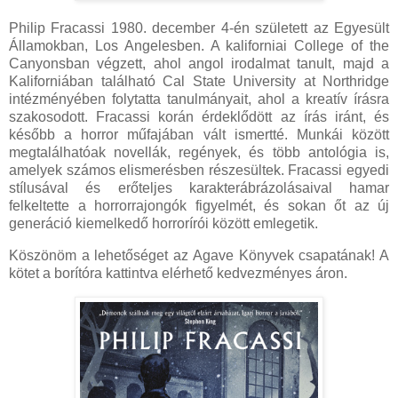
Philip Fracassi 1980. december 4-én született az Egyesült
Államokban, Los Angelesben. A kaliforniai College of the
Canyonsban végzett, ahol angol irodalmat tanult, majd a
Kaliforniában található Cal State University at Northridge
intézményében folytatta tanulmányait, ahol a kreatív írásra
szakosodott. Fracassi korán érdeklődött az írás iránt, és
később a horror műfajában vált ismertté. Munkái között
megtalálhatóak novellák, regények, és több antológia is,
amelyek számos elismerésben részesültek. Fracassi egyedi
stílusával és erőteljes karakterábrázolásaival hamar
felkeltette a horrorrajongók figyelmét, és sokan őt az új
generáció kiemelkedő horrorírói között emlegetik.
Köszönöm a lehetőséget az Agave Könyvek csapatának! A
kötet a borítóra kattintva elérhető kedvezményes áron.