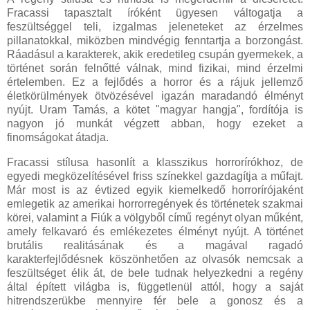
Fracassi tapasztalt íróként ügyesen váltogatja a
feszültséggel teli, izgalmas jeleneteket az érzelmes
pillanatokkal, miközben mindvégig fenntartja a borzongást.
Ráadásul a karakterek, akik eredetileg csupán gyermekek, a
történet során felnőtté válnak, mind fizikai, mind érzelmi
értelemben. Ez a fejlődés a horror és a rájuk jellemző
életkörülmények ötvözésével igazán maradandó élményt
nyújt. Uram Tamás, a kötet "magyar hangja", fordítója is
nagyon jó munkát végzett abban, hogy ezeket a
finomságokat átadja.
Fracassi stílusa hasonlít a klasszikus horrorírókhoz, de
egyedi megközelítésével friss színekkel gazdagítja a műfajt.
Már most is az évtized egyik kiemelkedő horrorírójaként
emlegetik az amerikai horrorregények és történetek szakmai
körei, valamint a Fiúk a völgyből című regényt olyan műként,
amely felkavaró és emlékezetes élményt nyújt. A történet
brutális realitásának és a magával ragadó
karakterfejlődésnek köszönhetően az olvasók nemcsak a
feszültséget élik át, de bele tudnak helyezkedni a regény
által épített világba is, függetlenül attól, hogy a saját
hitrendszerükbe mennyire fér bele a gonosz és a