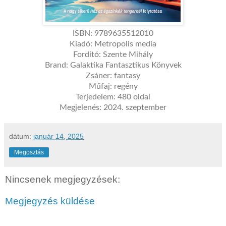
ISBN
:
9789635512010
Kiadó
:
Metropolis media
Fordító
:
Szente Mihály
Brand
:
Galaktika Fantasztikus Könyvek
Zsáner
:
fantasy
Műfaj
:
regény
Terjedelem
:
480 oldal
Megjelenés
:
2024. szeptember
dátum:
január 14, 2025
Megosztás
Nincsenek megjegyzések:
Megjegyzés küldése