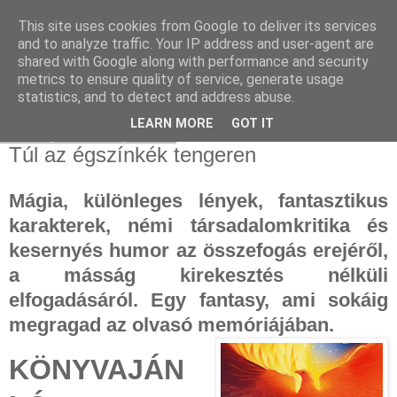
This site uses cookies from Google to deliver its services
and to analyze traffic. Your IP address and user-agent are
shared with Google along with performance and security
metrics to ensure quality of service, generate usage
statistics, and to detect and address abuse.
▼
LEARN MORE
GOT IT
2025. január 14., kedd
Túl az égszínkék tengeren
Mágia, különleges lények, fantasztikus
karakterek, némi társadalomkritika és
kesernyés humor az összefogás erejéről,
a másság kirekesztés nélküli
elfogadásáról. Egy fantasy, ami sokáig
megragad az olvasó memóriájában.
KÖNYVAJÁN