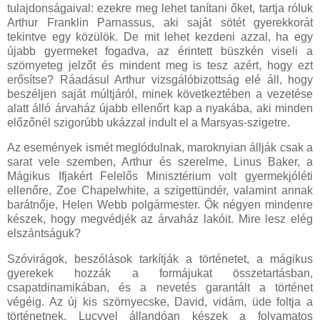
tulajdonságaival: ezekre meg lehet tanítani őket, tartja róluk
Arthur Franklin Parnassus, aki saját sötét gyerekkorát
tekintve egy közülök. De mit lehet kezdeni azzal, ha egy
újabb gyermeket fogadva, az érintett büszkén viseli a
szörnyeteg jelzőt és mindent meg is tesz azért, hogy ezt
erősítse? Ráadásul Arthur vizsgálóbizottság elé áll, hogy
beszéljen saját múltjáról, minek következtében a vezetése
alatt álló árvaház újabb ellenőrt kap a nyakába, aki minden
előzőnél szigorúbb ukázzal indult el a Marsyas-szigetre.
Az események ismét meglódulnak, maroknyian állják csak a
sarat vele szemben, Arthur és szerelme, Linus Baker, a
Mágikus Ifjakért Felelős Minisztérium volt gyermekjóléti
ellenőre, Zoe Chapelwhite, a szigettündér, valamint annak
barátnője, Helen Webb polgármester. Ők négyen mindenre
készek, hogy megvédjék az árvaház lakóit. Mire lesz elég
elszántságuk?
Szóvirágok, beszólások tarkítják a történetet, a mágikus
gyerekek hozzák a formájukat összetartásban,
csapatdinamikában, és a nevetés garantált a történet
végéig. Az új kis szörnyecske, David, vidám, üde foltja a
történetnek, Lucyvel állandóan készek a folyamatos