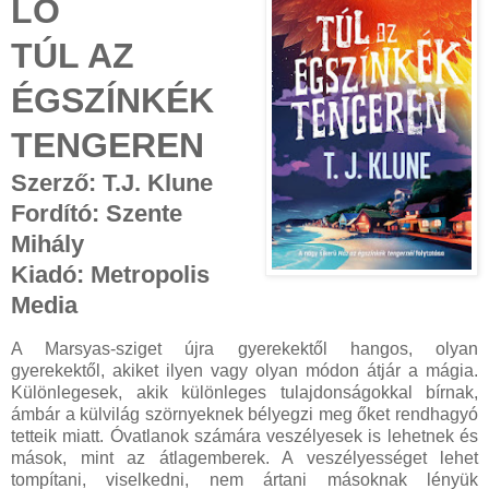
LÓ
TÚL AZ
ÉGSZÍNKÉK
TENGEREN
Szerző: T.J. Klune
Fordító: Szente
Mihály
Kiadó: Metropolis
Media
A Marsyas-sziget újra gyerekektől hangos, olyan
gyerekektől, akiket ilyen vagy olyan módon átjár a mágia.
Különlegesek, akik különleges tulajdonságokkal bírnak,
ámbár a külvilág szörnyeknek bélyegzi meg őket rendhagyó
tetteik miatt. Óvatlanok számára veszélyesek is lehetnek és
mások, mint az átlagemberek. A veszélyességet lehet
tompítani, viselkedni, nem ártani másoknak lényük