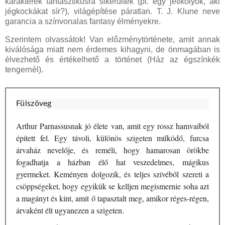
karakterek fantasztikusra sikerültek (pl. egy jetikölyök, aki
jégkockákat sír?), világépítése páratlan. T. J. Klune neve
garancia a színvonalas fantasy élményekre.
Szerintem olvassátok! Van előzménytörténete, amit annak
kiválósága miatt nem érdemes kihagyni, de önmagában is
élvezhető és értékelhető a történet (Ház az égszínkék
tengernél).
Fülszöveg
Arthur ​Parnassusnak jó élete van, amit egy rossz hamvaiból
épített fel. Egy távoli, különös szigeten működő, furcsa
árvaház nevelője, és reméli, hogy hamarosan örökbe
fogadhatja a házban élő hat veszedelmes, mágikus
gyermeket. Keményen dolgozik, és teljes szívéből szereti a
csöppségeket, hogy egyikük se kelljen megismernie soha azt
a magányt és kínt, amit ő tapasztalt meg, amikor réges-régen,
árvaként élt ugyanezen a szigeten.