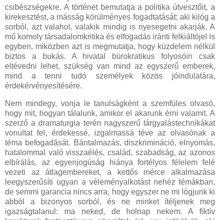
csibészségekre. A történet bemutatja a politika útvesztőit, a
kirekesztést, a másság körülményes fogadtatását: aki kilóg a
sorból, azt valahol, valakik mindig is nyesegetni akarják. A
mű komoly társadalomkritika és elfogadás iránti felkiáltójel is
egyben, miközben azt is megmutatja, hogy küzdelem nélkül
biztos a bukás. A hivatal bürokratikus folyosóin csak
eltévedni lehet, szükség van mind az egyszerű emberek,
mind a tenni tudó személyek közös jóindulatára,
érdekérvényesítésére.
Nem mindegy, vonja le tanulságként a szemfüles olvasó,
hogy mit, hogyan tálalunk, amikor el akarunk érni valamit. A
szerző a dramaturgia terén nagyszerű tárgyalástechnikákat
vonultat fel, érdekessé, izgalmassá téve az olvasónak a
téma befogadását. Bántalmazás, diszkrimináció, elnyomás,
hatalommal való visszaélés, család, szabadság, az azonos
elbírálás, az egyenjogúság hiánya fortélyos félelem felé
vezeti az átlagembereket, a kettős mérce alkalmazása
leegyszerűsíti ugyan a véleményalkotást nehéz témákban,
de semmi garancia nincs arra, hogy egyszer ne mi lógjunk ki
abból a bizonyos sorból, és ne minket ítéljenek meg
igazságtalanul: ma neked, de holnap nekem. A fiktív