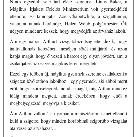
Nincs egyedül: vele tart élete szerelme, Linus Baker, a
Mágikus Ifjakért Felelős Minisztérium volt gyermekjóléti
ellenőre. És támogatja Zoe Chapelwhite, a szigettündér,
valamint annak barátnője, Helen Webb polgármester. Ők
négyen mindenre készek, hogy megvédjék az árvaház lakóit.
Ám egy napon Arthurt vizsgálóbizottság elé idézik, hogy
tanúvallomás keretében meséljen sötét múltjáról, és azon
kapja magát, hogy ő vezeti a harcot egy olyan jövőért, ami a
családját és az összes mágikus lényt megilleti.
Ezzel egy időben új, mágikus gyermek szeretne csatlakozni a
szigeten lévő otthon lakóihoz – egy gyermek, aki abból merít
erőt, hogy szörnyetegnek mondja magát, míg Arthur mind ez
idáig mindent megtett, annak érdekében, hogy ettől a
megbélyegzéstől megóvja a kicsiket.
Ám Arthur vallomása nyomán a minisztérium ismét ellenőrt
küld a szigetre, hogy minden korábbinál szigorúbb vizsgálat
alá vesse az árvaházat…