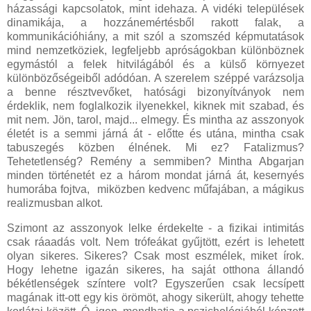
házassági kapcsolatok, mint idehaza. A vidéki települések
dinamikája, a hozzánemértésből rakott falak, a
kommunikációhiány, a mit szól a szomszéd képmutatások
mind nemzetköziek, legfeljebb apróságokban különböznek
egymástól a felek hitvilágából és a külső környezet
különbözőségeiből adódóan. A szerelem széppé varázsolja
a benne résztvevőket, hatósági bizonyítványok nem
érdeklik, nem foglalkozik ilyenekkel, kiknek mit szabad, és
mit nem. Jön, tarol, majd... elmegy. És mintha az asszonyok
életét is a semmi járná át - előtte és utána, mintha csak
tabuszegés közben élnének. Mi ez? Fatalizmus?
Tehetetlenség? Remény a semmiben? Mintha Abgarjan
minden történetét ez a három mondat járná át, kesernyés
humorába fojtva, miközben kedvenc műfajában, a mágikus
realizmusban alkot.
Szimont az asszonyok lelke érdekelte - a fizikai intimitás
csak ráaadás volt. Nem trófeákat gyűjtött, ezért is lehetett
olyan sikeres. Sikeres? Csak most eszmélek, miket írok.
Hogy lehetne igazán sikeres, ha saját otthona állandó
békétlenségek színtere volt? Egyszerűen csak lecsípett
magának itt-ott egy kis örömöt, ahogy sikerült, ahogy tehette