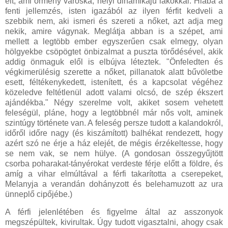
élt, ami örmény városka, helyi dinamikájú lakókkal. Hiába a
fenti jellemzés, isten igazából az ilyen férfit kedveli a
szebbik nem, aki ismeri és szereti a nőket, azt adja meg
nekik, amire vágynak. Meglátja abban is a szépet, ami
mellett a legtöbb ember egyszerűen csak elmegy, olyan
hölgyekbe csöpögtet önbizalmat a puszta törődésével, akik
addig önmaguk elől is elbújva léteztek. "Önfeledten és
végkimerülésig szerette a nőket, pillanatok alatt bűvöletbe
esett, féltékenykedett, istenített, és a kapcsolat végéhez
közeledve feltétlenül adott valami olcsó, de szép ékszert
ajándékba." Négy szerelme volt, akiket sosem vehetett
feleségül, pláne, hogy a legtöbbnél már nős volt, aminek
szintúgy története van. A feleség persze tudott a kalandokról,
időről időre nagy (és kiszámított) balhékat rendezett, hogy
azért szó ne érje a ház elejét, de mégis érzékeltesse, hogy
se nem vak, se nem hülye. (A gondosan összegyűjtött
csorba poharakat-tányérokat verdeste férje előtt a földre, és
amíg a vihar elmúltával a férfi takarította a cserepeket,
Melanyja a verandán dohányzott és belehamuzott az ura
ünneplő cipőjébe.)
A férfi jelenlétében és figyelme által az asszonyok
megszépültek, kivirultak. Úgy tudott vigasztalni, ahogy csak