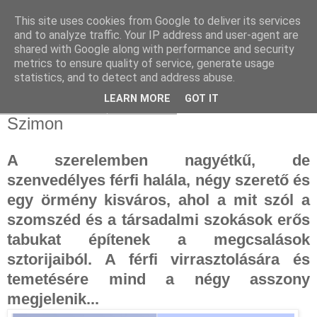
This site uses cookies from Google to deliver its services
and to analyze traffic. Your IP address and user-agent are
shared with Google along with performance and security
metrics to ensure quality of service, generate usage
statistics, and to detect and address abuse.
▼
LEARN MORE
GOT IT
2024. október 10., csütörtök
Szimon
A szerelemben nagyétkű, de
szenvedélyes férfi halála, négy szerető és
egy örmény kisváros, ahol a mit szól a
szomszéd és a társadalmi szokások erős
tabukat építenek a megcsalások
sztorijaiból. A férfi virrasztolására és
temetésére mind a négy asszony
megjelenik...