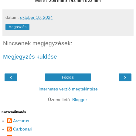
Méret:
205 mm x 142 mm x 23 mm
dátum:
október 10, 2024
Megosztás
Nincsenek megjegyzések:
Megjegyzés küldése
‹
›
Főoldal
Internetes verzió megtekintése
Üzemeltető:
Blogger
.
Közreműködők
Arcturus
Carbonari