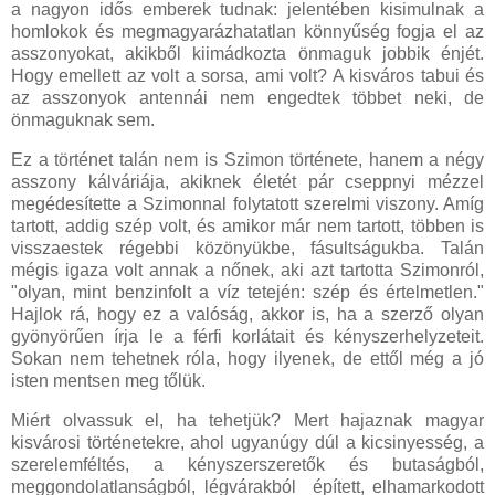
a nagyon idős emberek tudnak: jelentében kisimulnak a
homlokok és megmagyarázhatatlan könnyűség fogja el az
asszonyokat, akikből kiimádkozta önmaguk jobbik énjét.
Hogy emellett az volt a sorsa, ami volt? A kisváros tabui és
az asszonyok antennái nem engedtek többet neki, de
önmaguknak sem.
Ez a történet talán nem is Szimon története, hanem a négy
asszony kálváriája, akiknek életét pár cseppnyi mézzel
megédesítette a Szimonnal folytatott szerelmi viszony. Amíg
tartott, addig szép volt, és amikor már nem tartott, többen is
visszaestek régebbi közönyükbe, fásultságukba. Talán
mégis igaza volt annak a nőnek, aki azt tartotta Szimonról,
"olyan, mint benzinfolt a víz tetején: szép és értelmetlen."
Hajlok rá, hogy ez a valóság, akkor is, ha a szerző olyan
gyönyörűen írja le a férfi korlátait és kényszerhelyzeteit.
Sokan nem tehetnek róla, hogy ilyenek, de ettől még a jó
isten mentsen meg tőlük.
Miért olvassuk el, ha tehetjük? Mert hajaznak magyar
kisvárosi történetekre, ahol ugyanúgy dúl a kicsinyesség, a
szerelemféltés, a kényszerszeretők és butaságból,
meggondolatlanságból, légvárakból épített, elhamarkodott