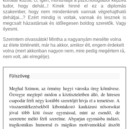
korlátai között. Ó, igen, mondhatja a pszichológiából képzett
tudor, hogy dehát...! Kinek hinné el ez a diplomás
szakember, hogy nem mindenkinek vannak végrehajtható
dehátjai...? Ezért mindig is voltak, vannak és lesznek is
megcsalt házastársak és időlegesen boldog szeretők. Vagy
ilyesmi.
Szerintem olvassátok! Mintha a nagyanyám mesélte volna
az élete történetét, már ha akkor, amikor élt, engem érdekelt
volna (mert akkoriban nagyon nem, mire pedig megértem rá,
nem volt, aki elregélje).
Fülszöveg
Meghal Szimon, az örmény hegyi városka öreg kőművese.
Özvegye meglepő módon a köztiszteletben álló, de híresen
csapodár férfi négy korábbi szeretőjét hívja el a temetésre. A
visszaemlékezésekből kibontakozó kaukázusi nősorsokat
jóval több köti össze egymással, mint az esendő, de
szeretetre méltó férfi szerelme. Abgarjan egymásba indázó,
tragikomikus humorral és mágikus motívumokkal átszőtt