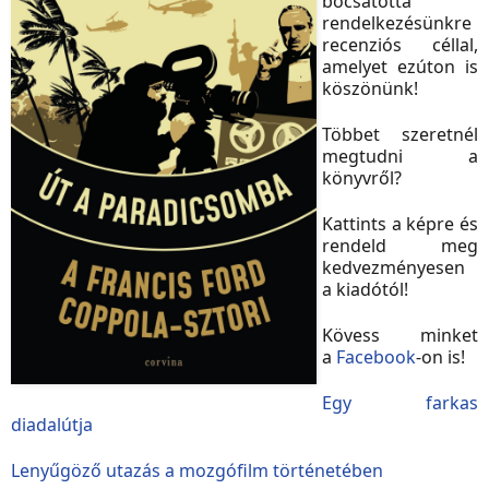
bocsátotta
rendelkezésünkre
recenziós céllal,
amelyet ezúton is
köszönünk!
Többet szeretnél
megtudni a
könyvről?
Kattints a képre és
rendeld meg
kedvezményesen
a kiadótól!
Kövess minket
a
Facebook
-on is!
Egy farkas
diadalútja
Lenyűgöző utazás a mozgófilm történetében