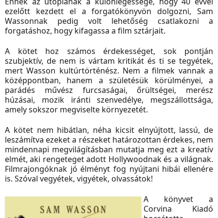
Ennek az utópiának a különlegessége, hogy 40 évvel
ezelőtt kezdett el a forgatókönyvön dolgozni, Sam
Wassonnak pedig volt lehetőség csatlakozni a
forgatáshoz, hogy kifagassa a film sztárjait.
A kötet hoz számos érdekességet, sok pontján
szubjektív, de nem is vártam kritikát és ti se tegyétek,
mert Wasson kultúrtörténész. Nem a filmek vannak a
középpontban, hanem a születésük körülményei, a
parádés művész furcsaságai, őrültségei, merész
húzásai, mozik iránti szenvedélye, megszállottsága,
amely sokszor megviselte környezetét.
A kötet nem hibátlan, néha kicsit elnyújtott, lassú, de
leszámítva ezeket a részeket határozottan érdekes, nem
mindennapi megvilágításban mutatja meg ezt a kreatív
elmét, aki rengeteget adott Hollywoodnak és a világnak.
Filmrajongóknak jó élményt fog nyújtani hibái ellenére
is. Szóval vegyétek, vigyétek, olvassátok!
A könyvet a
Corvina Kiadó