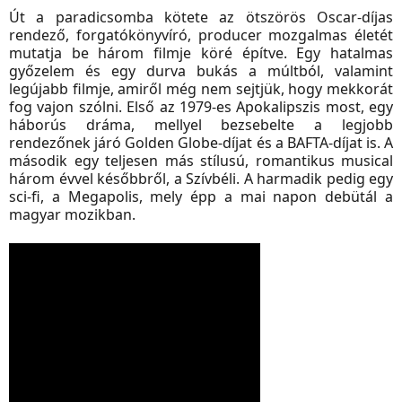
Út a paradicsomba kötete az ötszörös Oscar-díjas
rendező, forgatókönyvíró, producer mozgalmas életét
mutatja be három filmje köré építve. Egy hatalmas
győzelem és egy durva bukás a múltból, valamint
legújabb filmje, amiről még nem sejtjük, hogy mekkorát
fog vajon szólni. Első az 1979-es Apokalipszis most, egy
háborús dráma, mellyel bezsebelte a legjobb
rendezőnek járó Golden Globe-díjat és a BAFTA-díjat is. A
második egy teljesen más stílusú, romantikus musical
három évvel későbbről, a
Szívbéli. A harmadik pedig egy
sci-fi, a Megapolis, mely épp a mai napon debütál a
magyar mozikban.