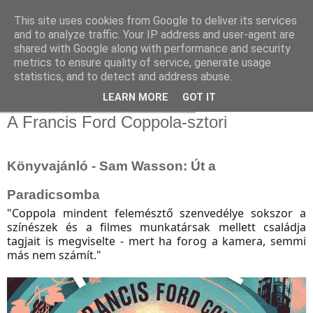
This site uses cookies from Google to deliver its services
and to analyze traffic. Your IP address and user-agent are
shared with Google along with performance and security
metrics to ensure quality of service, generate usage
statistics, and to detect and address abuse.
▼
LEARN MORE
GOT IT
2024. szeptember 26., csütörtök
A Francis Ford Coppola-sztori
Könyvajánló - Sam Wasson: Út ​a
Paradicsomba
"
Coppola mindent felemésztő szenvedélye sokszor a
színészek és a filmes munkatársak mellett családja
tagjait is megviselte - mert ha forog a kamera, semmi
más nem számít.
"