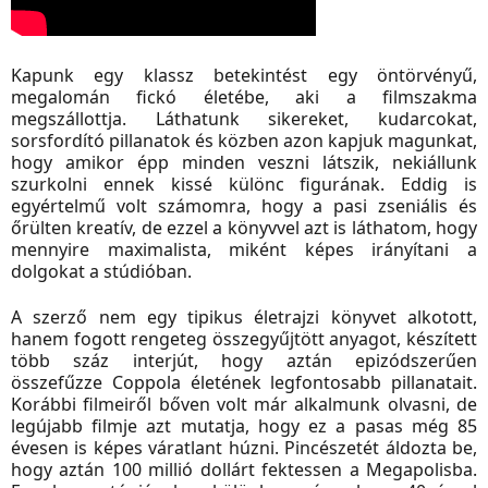
Kapunk egy klassz betekintést egy öntörvényű,
megalomán fickó életébe, aki a filmszakma
megszállottja. Láthatunk sikereket, kudarcokat,
sorsfordító pillanatok és közben azon kapjuk magunkat,
hogy amikor épp minden veszni látszik, nekiállunk
szurkolni ennek kissé különc figurának. Eddig is
egyértelmű volt számomra, hogy a pasi zseniális és
őrülten kreatív, de ezzel a könyvvel azt is láthatom, hogy
mennyire maximalista, miként képes irányítani a
dolgokat a stúdióban.
A szerző nem egy tipikus életrajzi könyvet alkotott,
hanem fogott rengeteg összegyűjtött anyagot, készített
több száz interjút, hogy aztán epizódszerűen
összefűzze Coppola életének legfontosabb pillanatait.
Korábbi filmeiről bőven volt már alkalmunk olvasni, de
legújabb filmje azt mutatja, hogy ez a pasas még 85
évesen is képes váratlant húzni. Pincészetét áldozta be,
hogy aztán 100 millió dollárt fektessen a Megapolisba.