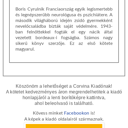
Boris Cyrulnik Franciaország egyik legismertebb
és legnépszerűbb neurológusa és pszichiátere. A
második világháború idején zsidó gyermekként
nevelőcsaládba bízták saját védelmére. 1943-
ban felnőttekkel fogták el egy nácik által
vezetett bordeaux-i fogságba. Számos nagy
sikerű könyv szerzője. Ez az első kötete
magyarul.
Köszönöm a lehetőséget a Corvina Kiadónak!
A kötetet kedvezményes áron megrendelhetitek a kiadó
honlapjáról a lenti borítóképre kattintva,
ahol beleolvasó is található.
Kövess minket
Facebookon
is!
A képek a kiadó oldalairól származnak.