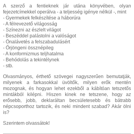
A szerző a fentieknek jár utána könyvében, olyan
fejezetcímekkel operálva - a teljesség igénye nélkül -, mint
- Gyermekek felkészítése a háborúra
- A félrevezető világosság
- Színezni az észlelt világot
- Beszéddel palástolni a valóságot
- Önalávetés a felszabadulásért
- Őrjöngeni össznépileg
- A konformizmus teljhatalma
- Behódolás a tekintélynek
- stb.
Olvasmányos, érthető szövegei nagyszerűen bemutatják,
milyenek a farkasokkal üvöltők, milyen erők mentén
mozognak, és hogyan lehet ezekből a kábítóan tetszetős
mintákból kilépni. Hiszen kinek ne tetszene, hogy az
erősebb, jobb, deklaráltan becsületesebb és bátrabb
népcsoporthoz tartozik, és neki mindent szabad? Akár ölni
is?
Szerintem olvassátok!