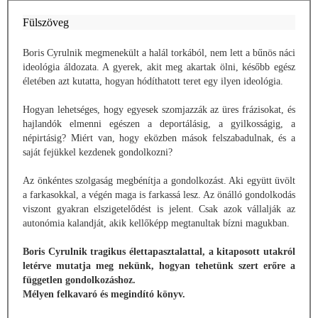
Fülszöveg
Boris Cyrulnik megmenekült a halál torkából, nem lett a bűnös náci
ideológia áldozata. A gyerek, akit meg akartak ölni, később egész
életében azt kutatta, hogyan hódíthatott teret egy ilyen ideológia.
Hogyan lehetséges, hogy egyesek szomjazzák az üres frázisokat, és
hajlandók elmenni egészen a deportálásig, a gyilkosságig, a
népirtásig? Miért van, hogy eközben mások felszabadulnak, és a
saját fejükkel kezdenek gondolkozni?
Az önkéntes szolgaság megbénítja a gondolkozást. Aki együtt üvölt
a farkasokkal, a végén maga is farkassá lesz. Az önálló gondolkodás
viszont gyakran elszigetelődést is jelent. Csak azok vállalják az
autonómia kalandját, akik kellőképp megtanultak bízni magukban.
Boris Cyrulnik tragikus élettapasztalattal, a kitaposott utakról
letérve mutatja meg nekünk, hogyan tehetünk szert erőre a
független gondolkozáshoz.
Mélyen felkavaró és megindító könyv.