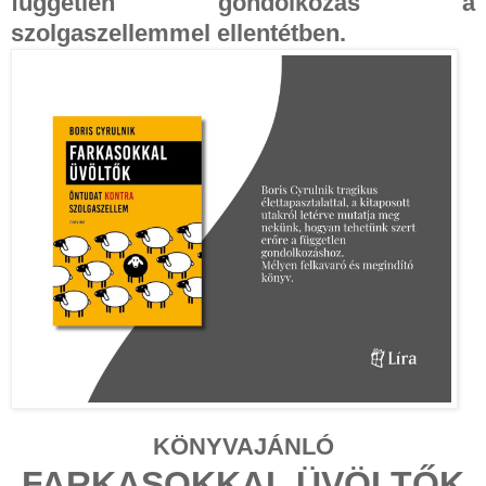
független gondolkozás a
szolgaszellemmel ellentétben.
KÖNYVAJÁNLÓ
FARKASOKKAL ÜVÖLTŐK