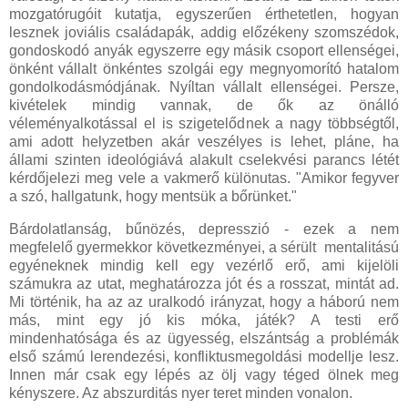
mozgatórugóit kutatja, egyszerűen érthetetlen, hogyan
lesznek joviális családapák, addig előzékeny szomszédok,
gondoskodó anyák egyszerre egy másik csoport ellenségei,
önként vállalt önkéntes szolgái egy megnyomorító hatalom
gondolkodásmódjának. Nyíltan vállalt ellenségei. Persze,
kivételek mindig vannak, de ők az önálló
véleményalkotással el is szigetelődnek a nagy többségtől,
ami adott helyzetben akár veszélyes is lehet, pláne, ha
állami szinten ideológiává alakult cselekvési parancs létét
kérdőjelezi meg vele a vakmerő különutas. "Amikor fegyver
a szó, hallgatunk, hogy mentsük a bőrünket."
Bárdolatlanság, bűnözés, depresszió - ezek a nem
megfelelő gyermekkor következményei, a sérült mentalitású
egyéneknek mindig kell egy vezérlő erő, ami kijelöli
számukra az utat, meghatározza jót és a rosszat, mintát ad.
Mi történik, ha az az uralkodó irányzat, hogy a háború nem
más, mint egy jó kis móka, játék? A testi erő
mindenhatósága és az ügyesség, elszántság a problémák
első számú lerendezési, konfliktusmegoldási modellje lesz.
Innen már csak egy lépés az ölj vagy téged ölnek meg
kényszere. Az abszurditás nyer teret minden vonalon.