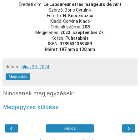
Eredeti cím:
Le Laboureur et les mangeurs de vent
Szerző: Boris Cyrulnik
Fordító:
N. Kiss Zsuzsa
Kiadó: Corvina Kiadó
Oldalak száma:
208
Megjelenés:
2023. szeptember 27.
Kötés:
Puhatáblás
ISBN:
9789631369489
Méret:
197 mm x 138 mm
dátum:
július 29, 2024
Megosztás
Nincsenek megjegyzések:
Megjegyzés küldése
‹
›
Főoldal