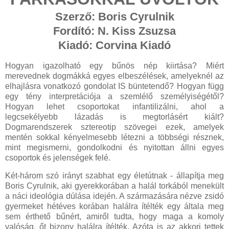
Szerző: Boris Cyrulnik
Fordító: N. Kiss Zsuzsa
Kiadó: Corvina Kiadó
Hogyan igazolható egy bűnös nép kiirtása? Miért
merevednek dogmákká egyes elbeszélések, amelyeknél az
elhajlásra vonatkozó gondolat IS büntetendő? Hogyan függ
egy tény interpretációja a szemlélő személyiségétől?
Hogyan lehet csoportokat infantilizálni, ahol a
legcsekélyebb lázadás is megtorlásért kiált?
Dogmarendszerek sztereotip szövegei ezek, amelyek
mentén sokkal kényelmesebb létezni a többségi résznek,
mint megismerni, gondolkodni és nyitottan állni egyes
csoportok és jelenségek felé.
Két-három szó irányt szabhat egy életútnak - állapítja meg
Boris Cyrulnik, aki gyerekkorában a halál torkából menekült
a náci ideológia dúlása idején. A származására nézve zsidó
gyermeket hétéves korában halálra ítélték egy általa meg
sem érthető bűnért, amiről tudta, hogy maga a komoly
valóság, őt bizony halálra ítélték. Azóta is az akkori tettek