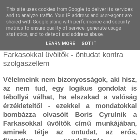
This site uses cookies from Google to deliver its services
and to analyze traffic. Your IP address and user-agent are
shared with Google along with performance and security
metrics to ensure quality of service, generate usage
statistics, and to detect and address abuse.
▼
LEARN MORE
GOT IT
2024. július 29., hétfő
Farkasokkal üvöltők - öntudat kontra
szolgaszellem
Vélelmeink nem bizonyosságok, aki hisz,
az nem tud, egy logikus gondolat is
tébollyá válhat, ha elszakad a valóság
érzékleteitől - ezekkel a mondatokkal
bombázza olvasóit Boris Cyrulnik a
Farkasokkal üvöltők című munkájában,
aminek tétje az öntudat, az erős,