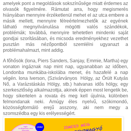
amelyek pont a megoldások sokszínűsége miatt érdemes az
olvasók figyelmére. Rámutat arra, hogy megismerés
hiányában mennyire érzéketlenül mehet el az utca embere a
másik mellett, mennyire félreértelmezhetők az egyének
látható megnyilvánulása mögötti valós szándékok,
problémák; továbbá, mennyire tehetetlen mindenki saját
gondjai szorításában, és micsoda eredményekhez vezethet
pusztán más nézőpontból szemlélni ugyanazt a
problémahalmazt, mint addig.
A főhősök (Iona, Piers Sanders, Sanjay, Emmie, Martha) egy
vonaton ingáznak nap mint nap, ugyanabban az időben,
Londonba munkába-iskolába menet, és hazafelé a nap
végén. Iona Iverson, (Szivárványos Hölgy, az Őrült Kutyás
Nő, a Varázstáskás Hölgy, stb.) hatvanas idős hölgy, egy
szerkesztőség alkalmazottja, akinek éppen most lengetik be,
hogy sikertelen a rovata és meg kell újulnia, különben
felmondanak neki. Amúgy éles nyelvű, szókimondó,
közösségformáló erejű asszony, aki nem megy a
szomszédba egy kis erélyességért.