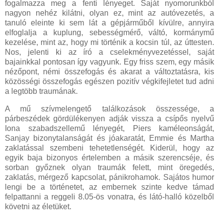
fogalmazza meg a fenti lényeget. Saját nyomorunkból
nagyon nehéz kilátni, olyan ez, mint az autóvezetés, a
tanuló eleinte ki sem lát a gépjárműből kívülre, annyira
elfoglalja a kuplung, sebességmérő, váltó, kormánymű
kezelése, mint az, hogy mi történik a kocsin túl, az úttesten.
Nos, jelenti ki az író a cselekményvezetéssel, saját
bajainkkal pontosan így vagyunk. Egy friss szem, egy másik
nézőpont, némi összefogás és akarat a változtatásra, kis
közösségi összefogás egészen pozitív végkifejletet tud adni
a legtöbb traumának.
A mű szívmelengető találkozások összessége, a
párbeszédek gördülékenyen adják vissza a csípős nyelvű
Iona szabadszellemű lényegét, Piers kaméleonságát,
Sanjay bizonytalanságát és jóakaratát, Emmie és Martha
zaklatással szembeni tehetetlenségét. Kiderül, hogy az
egyik baja bizonyos értelemben a másik szerencséje, és
sorban győznek olyan traumák felett, mint öregedés,
zaklatás, mérgező kapcsolat, pánikrohamok. Sajátos humor
lengi be a történetet, az embernek szinte kedve támad
felpattanni a reggeli 8.05-ös vonatra, és látó-halló közelből
követni az életüket.