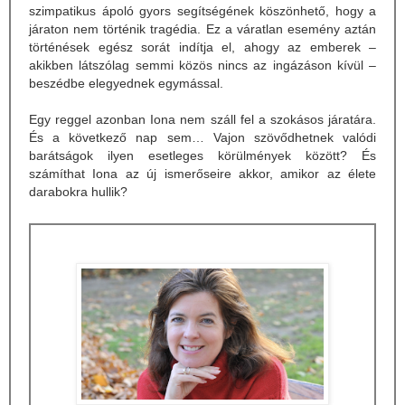
szimpatikus ápoló gyors segítségének köszönhető, hogy a
járaton nem történik tragédia. Ez a váratlan esemény aztán
történések egész sorát indítja el, ahogy az emberek –
akikben látszólag semmi közös nincs az ingázáson kívül –
beszédbe elegyednek egymással.
Egy reggel azonban Iona nem száll fel a szokásos járatára.
És a következő nap sem… Vajon szövődhetnek valódi
barátságok ilyen esetleges körülmények között? És
számíthat Iona az új ismerőseire akkor, amikor az élete
darabokra hullik?