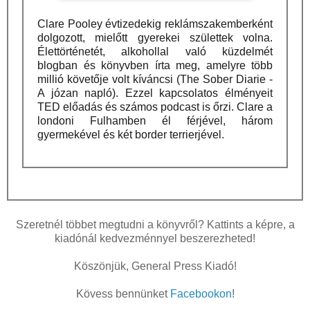
Clare Pooley évtizedekig reklámszakemberként
dolgozott, mielőtt gyerekei születtek volna.
Élettörténetét, alkohollal való küzdelmét
blogban és könyvben írta meg, amelyre több
millió követője volt kíváncsi (The Sober Diarie -
A józan napló). Ezzel kapcsolatos élményeit
TED előadás és számos podcast is őrzi.
Clare a
londoni Fulhamben él férjével, három
gyermekével és két border terrierjével.
Szeretnél többet megtudni a könyvről? Kattints a képre, a
kiadónál kedvezménnyel beszerezheted!
Köszönjük, General Press Kiadó!
Kövess bennünket
Facebookon
!