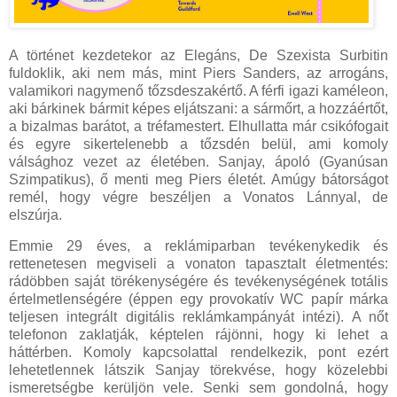
A történet kezdetekor az Elegáns, De Szexista Surbitin
fuldoklik, aki nem más, mint Piers Sanders, az arrogáns,
valamikori nagymenő tőzsdeszakértő. A férfi igazi kaméleon,
aki bárkinek bármit képes eljátszani: a sármőrt, a hozzáértőt,
a bizalmas barátot, a tréfamestert. Elhullatta már csikófogait
és egyre sikertelenebb a tőzsdén belül, ami komoly
válsághoz vezet az életében. Sanjay, ápoló (Gyanúsan
Szimpatikus), ő menti meg Piers életét. Amúgy bátorságot
remél, hogy végre beszéljen a Vonatos Lánnyal, de
elszúrja.
Emmie 29 éves, a reklámiparban tevékenykedik és
rettenetesen megviseli a vonaton tapasztalt életmentés:
rádöbben saját törékenységére és tevékenységének totális
értelmetlenségére (éppen egy provokatív WC papír márka
teljesen integrált digitális reklámkampányát intézi). A nőt
telefonon zaklatják, képtelen rájönni, hogy ki lehet a
háttérben. Komoly kapcsolattal rendelkezik, pont ezért
lehetetlennek látszik Sanjay törekvése, hogy közelebbi
ismeretségbe kerüljön vele. Senki sem gondolná, hogy