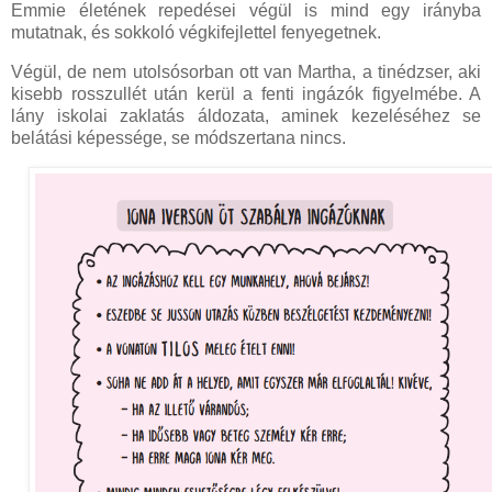
Emmie életének repedései végül is mind egy irányba
mutatnak, és sokkoló végkifejlettel fenyegetnek.
Végül, de nem utolsósorban ott van Martha, a tinédzser, aki
kisebb rosszullét után kerül a fenti ingázók figyelmébe. A
lány iskolai zaklatás áldozata, aminek kezeléséhez se
belátási képessége, se módszertana nincs.