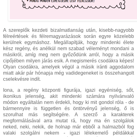
A szereplők kezdeti bizalmatlanság után, kisebb-nagyobb
félreértések és félremagyarázások során egyre közelebb
kerülnek egymáshoz. Megállapítják, hogy mindenki élete
kész regény, és anélkül nem szabad véleményt mondani a
másikról, amíg meg nem győződünk arról, hogy a másik
cipőjében milyen járás esik. A megismerés csodákra képes!
Olyan csodákra, amelyek végül a másik iránti aggodalom
miatt akár pár hónapja még vadidegeneket is összehangolt
cselekvésre indít.
Iona, a regény központi figurája, igazi egyéniség, sőt,
ikonikus jelenség, akit mindenki számára nyilvánvaló
módon egyáltalán nem érdekli, hogy ki mit gondol róla - de
bármennyire is független és öntörvényű jelenség, ő is
szorulhat más segítségére. A szerző a karakterek
megformálásával arra mutat rá, hogy ma én szolgálok
neked, neki, nekik, de holnap már ebből a halmazból fog
valaki szolgálni nekem - igazi lélekemelő példákkal