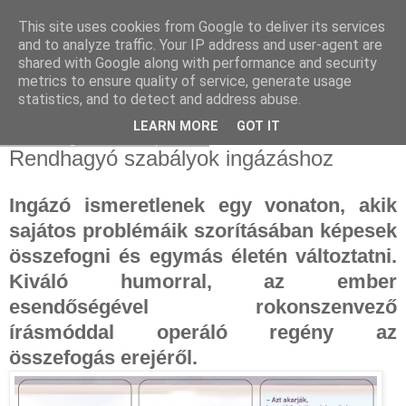
This site uses cookies from Google to deliver its services
and to analyze traffic. Your IP address and user-agent are
shared with Google along with performance and security
metrics to ensure quality of service, generate usage
statistics, and to detect and address abuse.
▼
LEARN MORE
GOT IT
2023. augusztus 29., kedd
Rendhagyó szabályok ingázáshoz
Ingázó ismeretlenek egy vonaton, akik
sajátos problémáik szorításában képesek
összefogni és egymás életén változtatni.
Kiváló humorral, az ember
esendőségével rokonszenvező
írásmóddal operáló regény az
összefogás erejéről.