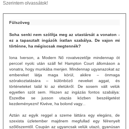
Szerintem olvassátok!
Fülszöveg
Soha senki nem szólítja meg az utastársát a vonaton -
ez a tapasztalt ingázók íratlan szabálya. De vajon mi
történne, ha mégiscsak megtennék?
Iona Iverson, a Modern Nő rovatvezetője mindennap öt
perccel nyolc után száll fel Hampton Court állomáson a
vonatra, hogy munkába menjen. Mindennap ugyanazokat az
embereket látja maga körül, akikre – önmaga
szórakoztatására – különböző neveket aggat, és
történeteket talál ki az életükről. De sosem vált velük
egyetlen szót sem. Hiszen az ingázás fontos szabálya:
Eszedbe se jusson utazás közben beszélgetést
kezdeményezni! Kivéve, ha bolond vagy...
Aztán az egyik reggel a szeme láttára egy elegáns, de
szexista üzletember majdnem megfullad egy félrenyelt
szőlőszemtől. Csupán az ugyancsak velük utazó, gyanúsan