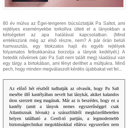
80 év múlva az Égei-tengeren búcsúztatják Pa Saltot, ami
rejtélyes eseményekbe torkollva ülteti el a lányokban a
kétségeket az apa halálával kapcsolatban. (Mind
emlékszünk még az első részre, nem? A pár órán belüli
hamvasztás, egy titokzatos hajó és egyéb rejtélyek
folyamatos felbukkanása borzolja a lányok kedélyét.) A
hetedik nővérnek (aki Pa Salt nem talált meg) ráadásul van
egy tárgy a birtokában, ami fényt deríthet a múltjukra. Minő
pech, hogy minden megválaszolt kérdés újabbakat vet fel...
Az előző hét részből tudhatják az olvasók, hogy Pa Salt
mesébe illő kastélyában nevelt hat lánykát, akiket kalandos
úton szerzett meg magának. Már az is beszédes, hogy ez a
kastély (amit a lányok nemes egyszerűséggel csak
Atlantisznak hívnak) a szárazföldről megközelíthetetlen
helyen található a Genfi-tó partján, a legmodernebb
biztonságtechnikai megoldásokkal ellátva: egyszerűen nem