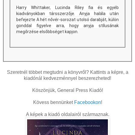
Harry Whittaker, Lucinda Riley fia és egyéb
kiadványokban társszerzője. Anyja halála után
befejezte A hét nővér-sorozat utolsó darabját, külön
gonddal figyelve arra, hogy anyja stílusának
megőrzése elsőbbséget kapjon.
Szeretnél többet megtudni a könyvről? Kattints a képre, a
kiadónál kedvezménnyel beszerezheted!
Köszönjük, General Press Kiadó!
Kövess bennünket
Facebookon
!
A képek a kiadó oldalairól származnak.