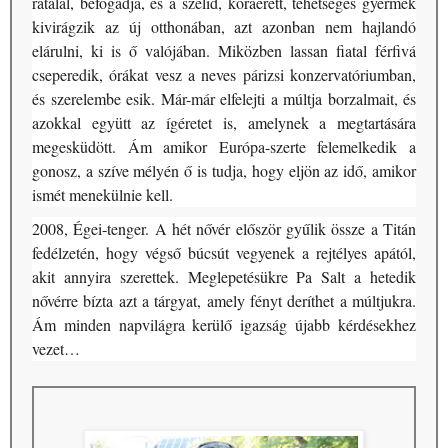
rátalál, befogadja, és a szelíd, koraérett, tehetséges gyermek
kivirágzik az új otthonában, azt azonban nem hajlandó
elárulni, ki is ő valójában. Miközben lassan fiatal férfivá
cseperedik, órákat vesz a neves párizsi konzervatóriumban,
és szerelembe esik. Már-már elfelejti a múltja borzalmait, és
azokkal együtt az ígéretet is, amelynek a megtartására
megesküdött. Ám amikor Európa-szerte felemelkedik a
gonosz, a szíve mélyén ő is tudja, hogy eljön az idő, amikor
ismét menekülnie kell.
2008, Égei-tenger. A hét nővér először gyűlik össze a Titán
fedélzetén, hogy végső búcsút vegyenek a rejtélyes apától,
akit annyira szerettek. Meglepetésükre Pa Salt a hetedik
nővérre bízta azt a tárgyat, amely fényt deríthet a múltjukra.
Ám minden napvilágra kerülő igazság újabb kérdésekhez
vezet…