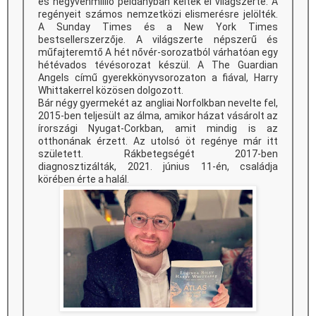
és negyvenmillió példányban keltek el világszerte. A
regényeit számos nemzetközi elismerésre jelölték.
A Sunday Times és a New York Times
bestsellerszerzője. A világszerte népszerű és
műfajteremtő A hét nővér-sorozatból várhatóan egy
hétévados tévésorozat készül. A The Guardian
Angels című gyerekkönyvsorozaton a fiával, Harry
Whittakerrel közösen dolgozott.
Bár négy gyermekét az angliai Norfolkban nevelte fel,
2015-ben teljesült az álma, amikor házat vásárolt az
írországi Nyugat-Corkban, amit mindig is az
otthonának érzett. Az utolsó öt regénye már itt
született. Rákbetegségét 2017-ben
diagnosztizálták, 2021. június 11-én, családja
körében érte a halál.