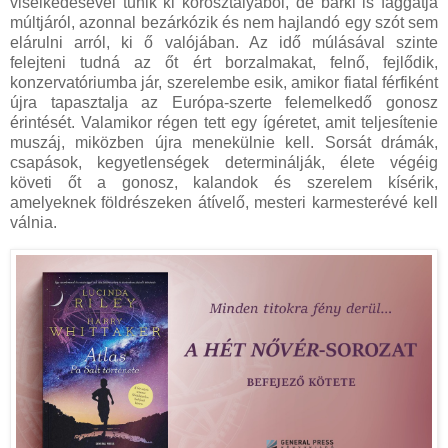
viselkedésével tűnik ki korosztályából, de bárki is faggatja
múltjáról, azonnal bezárkózik és nem hajlandó egy szót sem
elárulni arról, ki ő valójában. Az idő múlásával szinte
felejteni tudná az őt ért borzalmakat, felnő, fejlődik,
konzervatóriumba jár, szerelembe esik, amikor fiatal férfiként
újra tapasztalja az Európa-szerte felemelkedő gonosz
érintését. Valamikor régen tett egy ígéretet, amit teljesítenie
muszáj, miközben újra menekülnie kell. Sorsát drámák,
csapások, kegyetlenségek determinálják, élete végéig
követi őt a gonosz, kalandok és szerelem kísérik,
amelyeknek földrészeken átívelő, mesteri karmesterévé kell
válnia.