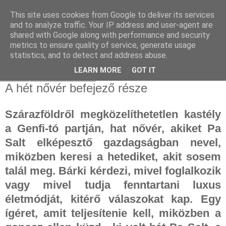
This site uses cookies from Google to deliver its services
and to analyze traffic. Your IP address and user-agent are
shared with Google along with performance and security
metrics to ensure quality of service, generate usage
statistics, and to detect and address abuse.
▼
LEARN MORE
GOT IT
2023. június 6., kedd
A hét nővér befejező része
Szárazföldről megközelíthetetlen kastély
a Genfi-tó partján, hat nővér, akiket Pa
Salt elképesztő gazdagságban nevel,
miközben keresi a hetediket, akit sosem
talál meg. Bárki kérdezi, mivel foglalkozik
vagy mivel tudja fenntartani luxus
életmódját, kitérő válaszokat kap. Egy
ígéret, amit teljesítenie kell, miközben a