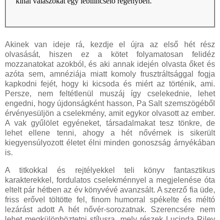
kínál válaszokat egy lebilincselő regényben.
Akinek van ideje rá, kezdje el újra az első hét rész
olvasását, hiszen ez a kötet folyamatosan felidéz
mozzanatokat azokból, és aki annak idején olvasta őket és
azóta sem, amnéziája miatt komoly frusztráltsággal fogja
kapkodni fejét, hogy ki kicsoda és miért az történik, ami.
Persze, nem feltétlenül muszáj így cselekednie, lehet
engedni, hogy újdonságként hasson, Pa Salt szemszögéből
érvényesüljön a cselekmény, amit egykor olvasott az ember.
A vak gyűlölet egyéneket, társadalmakat tesz tönkre, de
lehet ellene tenni, ahogy a hét nővérnek is sikerült
kiegyensúlyozott életet élni minden gonoszság árnyékában
is.
A titkokkal és rejtélyekkel teli könyv fantasztikus
karakterekkel, fordulatos cselekménnyel a megjelenése óta
eltelt pár hétben az év könyvévé avanzsált. A szerző fia üde,
friss erővel töltötte fel, finom humorral spékelte és méltó
lezárást adott A hét nővér-sorozatnak. Szerencsére nem
lehet megkülönböztetni stílusra, mely részek Lucinda Riley