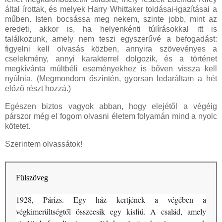
által írottak, és melyek Harry Whittaker toldásai-igazításai a
műben. Isten bocsássa meg nekem, szinte jobb, mint az
eredeti, akkor is, ha helyenkénti túlírásokkal itt is
találkozunk, amely nem teszi egyszerűvé a befogadást:
figyelni kell olvasás közben, annyira szövevényes a
cselekmény, annyi karakterrel dolgozik, és a történet
megkívánta múltbéli eseményekhez is bőven vissza kell
nyúlnia. (Megmondom őszintén, gyorsan ledaráltam a hét
előző részt hozzá.)
Egészen biztos vagyok abban, hogy elejétől a végéig
párszor még el fogom olvasni életem folyamán mind a nyolc
kötetet.
Szerintem olvassátok!
Fülszöveg
1928, Párizs. Egy ház kertjének a végében a
végkimerültségtől összeesik egy kisfiú. A család, amely