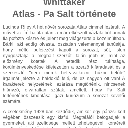
Whittaker
Atlas - Pa Salt története
Lucinda Riley A hét nővér sorozata Atlas címmel lezárult. A
művet az író halála után a már elkészült vázlataiból annak
fia pofozta készre és jelent meg világszerte a közelmúltban.
Bárki, aki eddig olvasta, osztatlan véleménnyel tanúsítja,
hogy méltó befejezést kapott a sorozat, sőt, isten
nyugosztalja a meghalt szerzőt, talán jobb is, mint az
előzmény kötetek. A hetedik rész túlírtsága,
körülményeskedése kifejezetten a szerző kifáradását és a
szerkesztő "nem merek beleavatkozni, húzni belőle"
irgalmát jelezte a haldokló felé, de ez nagyon ott van! A
karakterek helyzetének lezárása megtörténik, nincsenek
hiányzó, elvarratlan szálak, amellett, hogy Pa Salt
történetének kibontása igazi kuriózum a sorozat követői
számára.
A cselekmény 1928-ban kezdődik, amikor egy párizsi kert
végében összeesik egy kisfiú. Megtalálói befogadják a
gyermeket, aki szelídsége mellett tehetségével, koraérett