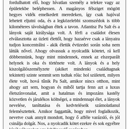
fordulhatott elő, hogy hívatlan személy a telekre vagy az
épületekbe beléphessen. A magányos félsziget mögött
hegyes vidék emelkedett meredeken, így csak hajóval
lehetett eljutni oda, és a legközelebbi szomszédok is több
kilométeres távolságban éltek a tavon. Atlantisz Pa Salt és a
lányok saját királysága volt. A férfi a családot élesen
elválasztotta az üzleti élettől, hogy hazaérve csak a lányaira
tudjon koncentrálni - akik életük évtizedei során soha nem
látták nővel. Ahogy olvassuk a nyolcadik kötetet, rá kell
döbbennünk, hogy mint mindennek, ennek az elszeparált
helynek is oka és története volt. A lányok és a hely
kiszolgálószemélyzete (akiket mindenki családtagnak
tekintett) szinte semmit sem tudtak róla: hol született, milyen
élete volt, hová tűnik Pa Salt, amikor nincs otthon, mint
ahogy azt sem, hogyan és miből tartja fenn azt a luxus
életszínvonalat, amit a hatalmas és impozáns kastély
közvetlen és járulékos költségei, a mindennapi élet, a lányok
nevelése, taníttatása és kedvteléseik számolatlanul
felemésztettek. Amikor faggatták, hogy mivel foglalkozik,
nevetve csak annyit mondott, hogy ő afféle varázsló, és jól
csinálja dolgát. Nos, a nyolcadik kötet ezekre és sok egyébre