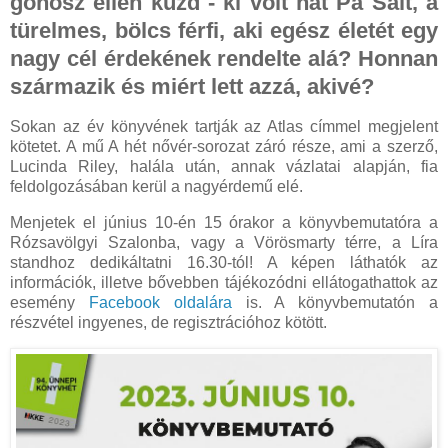
gonosz ellen küzd - ki volt hát Pa Salt, a
türelmes, bölcs férfi, aki egész életét egy
nagy cél érdekének rendelte alá? Honnan
származik és miért lett azzá, akivé?
Sokan az év könyvének tartják az Atlas címmel megjelent
kötetet. A mű A hét nővér-sorozat záró része, ami a szerző,
Lucinda Riley, halála után, annak vázlatai alapján, fia
feldolgozásában kerül a nagyérdemű elé.
Menjetek el június 10-én 15 órakor a könyvbemutatóra a
Rózsavölgyi Szalonba, vagy a Vörösmarty térre, a Líra
standhoz dedikáltatni 16.30-tól! A képen láthatók az
információk, illetve bővebben tájékozódni ellátogathattok az
esemény
Facebook oldalára
is. A könyvbemutatón a
részvétel ingyenes, de regisztrációhoz kötött.