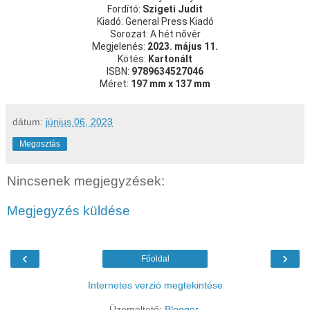
Fordító:
Szigeti Judit
Kiadó: General Press Kiadó
Sorozat: A hét nővér
Megjelenés:
2023. május 11.
Kötés:
Kartonált
ISBN:
9789634527046
Méret:
197 mm x 137 mm
dátum:
június 06, 2023
Megosztás
Nincsenek megjegyzések:
Megjegyzés küldése
‹
›
Főoldal
Internetes verzió megtekintése
Üzemeltető:
Blogger
.