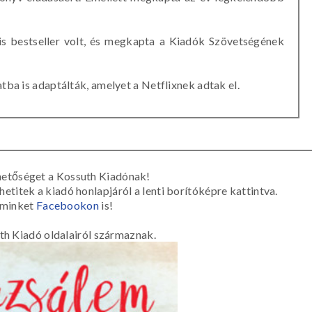
is bestseller volt, és megkapta a Kiadók Szövetségének
ba is adaptálták, amelyet a Netflixnek adtak el.
etőséget a Kossuth Kiadónak!
itek a kiadó honlapjáról a lenti borítóképre kattintva.
 minket
Facebookon
is!
th Kiadó oldalairól származnak.