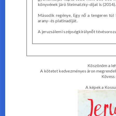
könyvének járó Steimatzky-díjat is (2014).
Második regénye, Egy nő a tengeren túl 
arany- és platinadíját.
A jeruzsálemi szépségkirálynőt tévésorozat
Köszönöm a leh
A kötetet kedvezményes áron megrendelhet
Kövess
A képek a Kossu