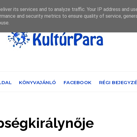
liver its services and to analyze traffic. Your IP address and us
rmance and security metrics to ensure quality of service, gene
buse.
LDAL
KÖNYVAJÁNLÓ
FACEBOOK
RÉGI BEJEGYZ
pségkirálynője