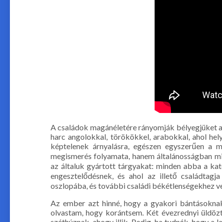
A családok magánéletére rányomják bélyegjüket a 
harc angolokkal, törökökkel, arabokkal, ahol h
képtelenek árnyalásra, egészen egyszerűen a 
megismerés folyamata, hanem általánosságban min
az általuk gyártott tárgyakat: minden abba a kateg
engesztelődésnek, és ahol az illető családtagj
oszlopába, és további családi békétlenségekhez v
Az ember azt hinné, hogy a gyakori bántásoknak
olvastam, hogy korántsem. Két évezrednyi üldöz
széthúznak, ahogy illik. Pedig, ha tudnák, hogy 