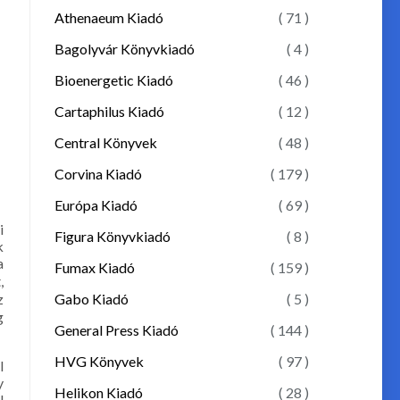
Athenaeum Kiadó
( 71 )
Bagolyvár Könyvkiadó
( 4 )
Bioenergetic Kiadó
( 46 )
Cartaphilus Kiadó
( 12 )
Central Könyvek
( 48 )
Corvina Kiadó
( 179 )
Európa Kiadó
( 69 )
i
Figura Könyvkiadó
( 8 )
k
a
Fumax Kiadó
( 159 )
,
Gabo Kiadó
( 5 )
z
g
General Press Kiadó
( 144 )
HVG Könyvek
( 97 )
l
y
Helikon Kiadó
( 28 )
l