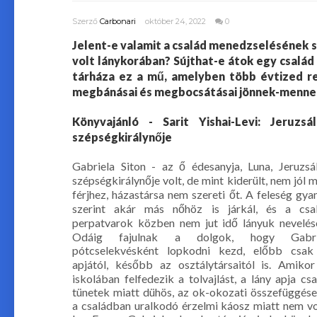
Szerző
Carbonari
október 24, 2022
0
Jelent-e valamit a család menedzselésének 
volt lánykorában? Sújthat-e átok egy család
tárháza ez a mű, amelyben több évtized rett
megbánásai és megbocsátásai jönnek-mennek
Könyvajánló - Sarit Yishai-Levi: Jeruzsá
szépségkirálynője
Gabriela Siton - az ő édesanyja, Luna, Jeruzs
szépségkirálynője volt, de mint kiderült, nem jól 
férjhez, házastársa nem szereti őt. A feleség gya
szerint akár más nőhöz is járkál, és a csal
perpatvarok közben nem jut idő lányuk nevelés
Odáig fajulnak a dolgok, hogy Gabri
pótcselekvésként lopkodni kezd, előbb csak
apjától, később az osztálytársaitól is. Amiko
iskolában felfedezik a tolvajlást, a lány apja cs
tünetek miatt dühös, az ok-okozati összefüggés
a családban uralkodó érzelmi káosz miatt nem v