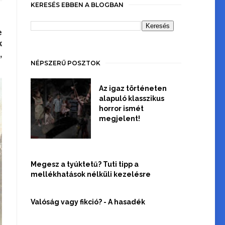
KERESÉS EBBEN A BLOGBAN
e
k
,
NÉPSZERŰ POSZTOK
Az igaz történeten
alapuló klasszikus
horror ismét
megjelent!
Megesz a tyúktetű? Tuti tipp a
mellékhatások nélküli kezelésre
Valóság vagy fikció? - A hasadék