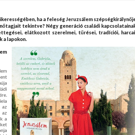
sikerességében, ha a feleség Jeruzsálem szépségkirálynőj
 nőtagjait tekintve? Négy generáció családi kapcsolataina
egései, elátkozott szerelmei, tűrései, tradíciói, harcai
 a lapokon.
lem
álem
ment
núja
ádi
ére.
ela
 az
r az
ak a
eket
onja