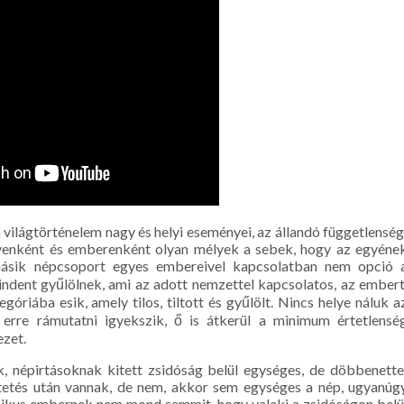
világtörténelem nagy és helyi eseményei, az állandó függetlenség
elyenként és emberenként olyan mélyek a sebek, hogy az egyéne
másik népcsoport egyes embereivel kapcsolatban nem opció 
dent gyűlölnek, ami az adott nemzettel kapcsolatos, az embert
óriába esik, amely tilos, tiltott és gyűlölt. Nincs helye náluk a
a erre rámutatni igyekszik, ő is átkerül a minimum értetlensé
ezet.
, népirtásoknak kitett zsidóság belül egységes, de döbbenette
tetés után vannak, de nem, akkor sem egységes a nép, ugyanúg
a laikus embernek nem mond semmit, hogy valaki a zsidóságon belü