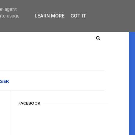
er-agent
rate usage
LEARN MORE
GOT IT
ÉSEK
FACEBOOK