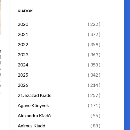
KIADÓK
2020
( 222 )
2021
( 372 )
2022
( 359 )
n
2023
( 363 )
i
l
2024
( 358 )
s
l
2025
( 342 )
,
2026
( 214 )
k
,
21. Század Kiadó
( 257 )
Agave Könyvek
( 171 )
Alexandra Kiadó
( 55 )
Animus Kiadó
( 88 )