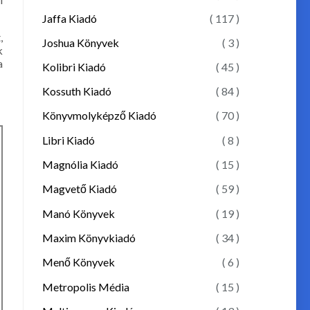
Jaffa Kiadó
( 117 )
,
Joshua Könyvek
( 3 )
k
a
Kolibri Kiadó
( 45 )
Kossuth Kiadó
( 84 )
Könyvmolyképző Kiadó
( 70 )
Libri Kiadó
( 8 )
Magnólia Kiadó
( 15 )
Magvető Kiadó
( 59 )
Manó Könyvek
( 19 )
Maxim Könyvkiadó
( 34 )
Menő Könyvek
( 6 )
Metropolis Média
( 15 )