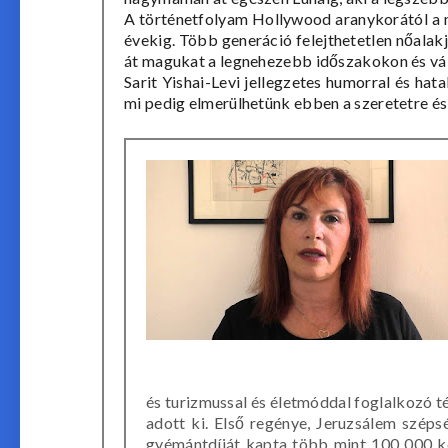
A történetfolyam Hollywood aranykorától a m
évekig. Több generáció felejthetetlen nőalak
át magukat a legnehezebb időszakokon és vál
Sarit Yishai-Levi jellegzetes humorral és ha
mi pedig elmerülhetünk ebben a szeretetre és
és turizmussal és életmóddal foglalkozó t
adott ki. Első regénye, Jeruzsálem szépsé
gyémántdíját kapta több mint 100 000 k