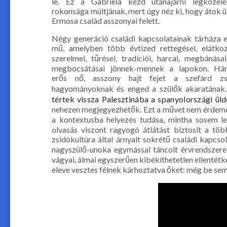
le. Ez a Gabriela kezd utánajárni legközele
rokonsága múltjának, mert úgy néz ki, hogy átok ü
Ermosa család asszonyai felett.
Négy generáció családi kapcsolatainak tárháza 
mű, amelyben több évtized rettegései, elátkoz
szerelmei, tűrései, tradíciói, harcai, megbánása
megbocsátásai jönnek-mennek a lapokon. Há
erős nő, asszony hajt fejet a szefárd zs
hagyományoknak és enged a szülők akaratának.
tértek vissza Palesztinába a spanyolországi üld
nehezen megjegyezhetők. Ezt a művet nem érdemes 
a kontextusba helyezés tudása, mintha sosem l
olvasás viszont ragyogó átlátást biztosít a tö
zsidókultúra által árnyalt sokrétű családi kapcsol
nagyszülő-unoka egymással táncolt érvrendszereir
vágyai, álmai egyszerűen kibékíthetetlen ellenté
eleve vesztes félnek kárhoztatva őket: még be sem