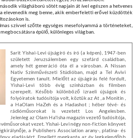
ásodik világháború sötét napjain át ível egészen a hetvenes
ja elevenedik meg benne, akik emberfeletti erővel küzdötték
tozásokon is.
talmas szívvel szőtte egységes mesefolyammá a történeteket,
 megbocsátásra épülő, különleges világban.
Sarit Yishai-Levi újságíró és író (a képen), 1947-ben
született Jeruzsálemben egy szefárd családban,
amely hét generáció óta él a városban. A Nissan
Nativ Színművészeti Stúdióban, majd a Tel Avivi
Egyetemen tanult. Mielőtt az újságírás felé fordult,
Yishai-Levi több évig színházban és filmben
szerepelt. Később különböző izraeli újságok és
folyóiratok tudósítója volt, köztük az At , a Monitin ,
a HaOlam HaZeh és a Hadashot ; héber tévé- és
rádióműsorokat is vezetett Los Angelesben.
Jelenleg az Olam Ha'Isha magazin vezető tudósítója,
évéműsorokat vezet. Yishai-Levi négy non-fiction könyvet
gkirálynője, a Publishers Association arany-, platina- és
önyv eladásáért. Emellett megkapta az év legkelendőbb