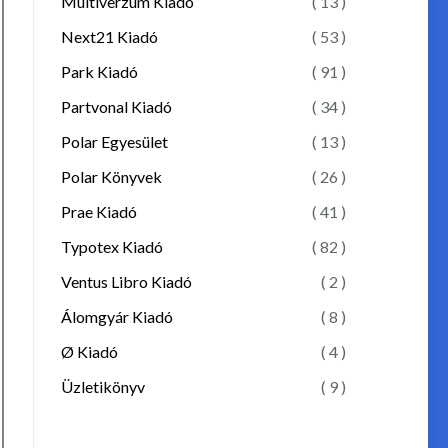
Multiverzum Kiadó
( 13 )
Next21 Kiadó
( 53 )
Park Kiadó
( 91 )
Partvonal Kiadó
( 34 )
Polar Egyesület
( 13 )
Polar Könyvek
( 26 )
Prae Kiadó
( 41 )
Typotex Kiadó
( 82 )
Ventus Libro Kiadó
( 2 )
Álomgyár Kiadó
( 8 )
Ø Kiadó
( 4 )
Üzletikönyv
( 9 )