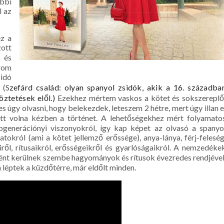
bbi
l az
ez a
ott
i és
rom
idó
 (S
zefárd család: olyan spanyol zsidók, akik a 16. századba
öztetések elől.)
Ezekhez mértem vaskos a kötet és sokszereplő
úgy olvasni, hogy belekezdek, leteszem 2 hétre, mert úgy illan e
ett volna kézben a történet. A lehetőségekhez mért folyamato
bbgenerációnyi viszonyokról, így kap képet az olvasó a spanyo
atokról (ami a kötet jellemző erőssége), anya-lánya, férj-feleség
ől, rítusaikról, erősségeikről és gyarlóságaikról. A nemzedéke
tként kerülnek szembe hagyományok és rítusok évezredes rendjével
 léptek a küzdőtérre, már eldőlt minden.