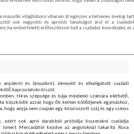
második világháború viharain át egészen a hetvenes évekig tart
esztül sok nagyobb és apróbb tanulságot árul el a családo
, ha emberfeletti erőfeszítéssel kell a családot koordinálni, és 
e anyákról és lányaikról, elmesélt és elhallgatott családi
ekötő kapcsolatokról szól.
lemben. Híres szépsége és bája mindenki számára elérhető,
 óta küszködik azzal, hogy ők ketten kötődjenek egymáshoz,
ra, hogy anyja nem csupán egy kirúzsozott száj és egy csinos
t, ezért sok apró darabból próbálja összerakni családja
nt ismert Mercadától kezdve az angoloknál takarító Rosa
 lábbal büszkélkedhetett egész Jeruzsálemben.