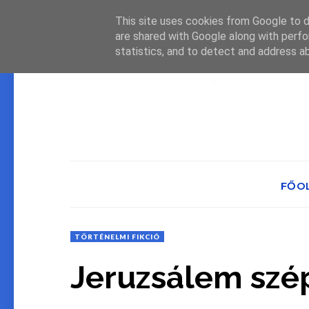
This site uses cookies from Google to de
are shared with Google along with perfo
statistics, and to detect and address a
FŐO
TÖRTÉNELMI FIKCIÓ
Jeruzsálem szé