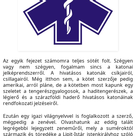
Az egyik fejezet számomra teljes sötét folt. Szégyen
vagy nem szégyen, fogalmam sincs a katonai
jelképrendszerről. A hivatásos katonák csíkjairól,
csillagairól. Még itthon sem, a kötet szerzője pedig
amerikai, arról pláne, de a kötetben most kapunk egy
szeletet a tengerészgyalogosok, a haditengerészek, a
légierő és a szárazföldi haderő hivatásos katonáinak
rendfokozati jelzéseiről.
Ezután egy igazi világnyelvvel is foglalkozott a szerző,
mégpedig a zenével. Olvashatunk az eddig talált
legrégebbi lejegyzett zeneműről, mely a suméroktól
származik és töredéke a Lipit-Istár istenkirályhoz szóló