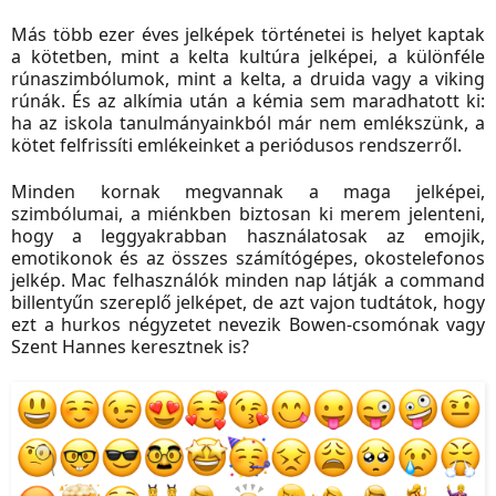
Más több ezer éves jelképek történetei is helyet kaptak
a kötetben, mint a kelta kultúra jelképei, a különféle
rúnaszimbólumok, mint a kelta, a druida vagy a viking
rúnák. És az alkímia után a kémia sem maradhatott ki:
ha az iskola tanulmányainkból már nem emlékszünk, a
kötet felfrissíti emlékeinket a periódusos rendszerről.
Minden kornak megvannak a maga jelképei,
szimbólumai, a miénkben biztosan ki merem jelenteni,
hogy a leggyakrabban használatosak az emojik,
emotikonok és az összes számítógépes, okostelefonos
jelkép. Mac felhasználók minden nap látják a command
billentyűn szereplő jelképet, de azt vajon tudtátok, hogy
ezt a hurkos négyzetet nevezik Bowen-csomónak vagy
Szent Hannes keresztnek is?