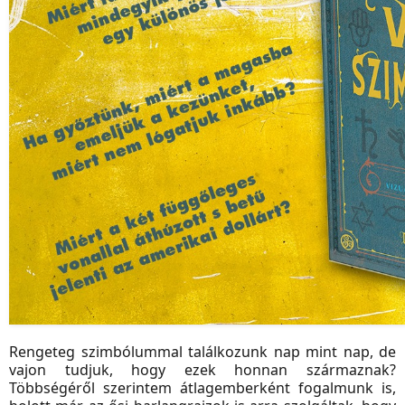
Rengeteg szimbólummal találkozunk nap mint nap, de
vajon tudjuk, hogy ezek honnan származnak?
Többségéről szerintem átlagemberként fogalmunk is,