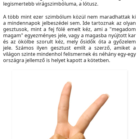
legismertebb virágszimbóluma, a lótusz.
A több mint ezer szimbólum közül nem maradhattak ki
a mindennapok jelbeszédei sem. Ide tartoznak az olyan
gesztusok, mint a fej fölé emelt kéz, ami a "megadom
magam" egyezményes jele, vagy a magasba nyújtott kar
és az ökölbe szorult kéz, mely ősidők óta a győzelem
jele. Számos ilyen gesztust említ a szerző, amiket a
világon szinte mindenhol felismernek és néhány egy-egy
országra jellemző is helyet kapott a kötetben.