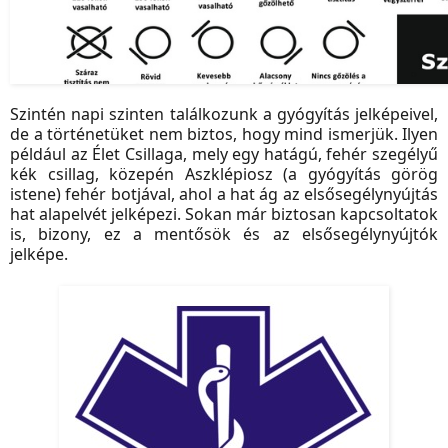
Szintén napi szinten találkozunk a gyógyítás jelképeivel,
de a történetüket nem biztos, hogy mind ismerjük. Ilyen
például az Élet Csillaga, mely egy hatágú, fehér szegélyű
kék csillag, közepén Aszklépiosz (a gyógyítás görög
istene) fehér botjával, ahol a hat ág az elsősegélynyújtás
hat alapelvét jelképezi. Sokan már biztosan kapcsoltatok
is, bizony, ez a mentősök és az elsősegélynyújtók
jelképe.