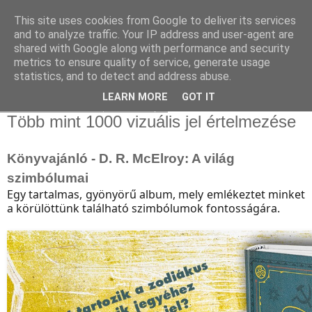
This site uses cookies from Google to deliver its services
and to analyze traffic. Your IP address and user-agent are
shared with Google along with performance and security
metrics to ensure quality of service, generate usage
statistics, and to detect and address abuse.
▼
LEARN MORE
GOT IT
2022. február 27., vasárnap
Több mint 1000 vizuális jel értelmezése
Könyvajánló - D. R. McElroy: A világ
szimbólumai
Egy tartalmas, gyönyörű album, mely emlékeztet minket
a körülöttünk található szimbólumok fontosságára.