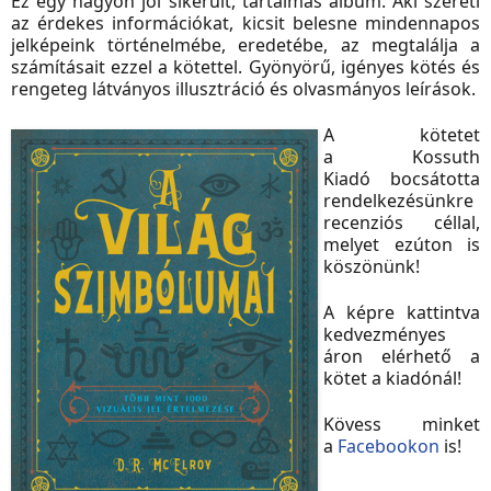
Ez egy nagyon jól sikerült, tartalmas album. Aki szereti
az érdekes információkat, kicsit belesne mindennapos
jelképeink történelmébe, eredetébe, az megtalálja a
számításait ezzel a kötettel. Gyönyörű, igényes kötés és
rengeteg látványos illusztráció és olvasmányos leírások.
A kötetet
a
Kossuth
Kiadó
bocsátotta
rendelkezésünkre
recenziós céllal,
melyet ezúton is
köszönünk!
A képre kattintva
kedvezményes
áron elérhető a
kötet a kiadónál!
Kövess minket
a
Facebookon
is!