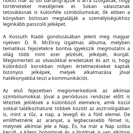
holott már az ősi barlangrajzok is arra szolgáltak, hogy
történeteket meséljenek el. Sokan választanak
tetoválásnak is különféle szimbólumokat, ők ebben a
könyvben biztosan megtalálják a személyiségükhöz
leginkább passzoló jelképet.
A Kossuth Kiadó gondozásában jelent meg magyar
nyelven D. R. McElroy izgalmas albuma, melyben
tematikus fejezetekre bontva igyekszik megmutatni a
világ több mint ezer jelzését, jelképét, ikonját.
Megismerteti az olvasókkal eredetüket és azt is, hogy
különböző korokban milyen értelmezéseket kaptak
bizonyos jelképek, melyek
alkalmazása jóval
hatékonyabbá teszi a kommunikációt.
Az első fejezetben megismerkedünk az alkímiai
szimbólumokkal. Jóval a periódusos rendszer előtt is
léteztek jelölések a különböző elemekre, amik közül
sokkal találkozhatunk többek között az asztrológiában
is, mint a tűz, a nap, a levegő és a föld elemei. De
említhetnénk az aranyat, a legbecsesebb fémet is,
melynek alkímiai jele a Nap. És, ha már a Nap szóba
került, a kilenc bolygónak és a Holdnak is van alkímiai