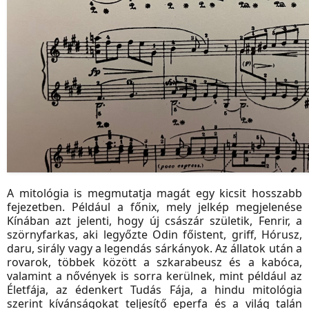
A mitológia is megmutatja magát egy kicsit hosszabb
fejezetben. Például a főnix, mely jelkép megjelenése
Kínában azt jelenti, hogy új császár születik, Fenrir, a
szörnyfarkas, aki legyőzte Odin főistent, griff, Hórusz,
daru, sirály vagy a legendás sárkányok. Az állatok után a
rovarok, többek között a szkarabeusz és a kabóca,
valamint a nővények is sorra kerülnek, mint például az
Életfája, az édenkert Tudás Fája, a hindu mitológia
szerint kívánságokat teljesítő eperfa és a világ talán