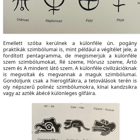
Emellett szóba kerülnek a különféle ún. pogány
praktikák szimbólumai is, mint például a végítélet jele, a
fordított pentagramma, de megismerjük a különféle
szem szimbólumokat, Ré szeme, Hórusz szeme, Ártó
szem és A mindent látó szem. A különféle civilizációknak
is megvoltak és megvannak a maguk szimbólumai.
Gondoljunk csak a hieroglifákra, a tetoválások terén is
oly népszerű polinéz szimbólumokra, kínai kandzsikra
vagy az azték ábécé különleges glifáira.