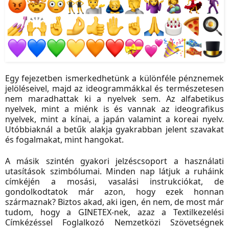
Egy fejezetben ismerkedhetünk a különféle pénznemek
jelöléseivel, majd az ideogrammákkal és természetesen
nem maradhattak ki a nyelvek sem. Az alfabetikus
nyelvek, mint a miénk is és vannak az ideografikus
nyelvek, mint a kínai, a japán valamint a koreai nyelv.
Utóbbiaknál a betűk alakja gyakrabban jelent szavakat
és fogalmakat, mint hangokat.
A másik szintén gyakori jelzéscsoport a használati
utasítások szimbólumai. Minden nap látjuk a ruháink
címkéjén a mosási, vasalási instrukciókat, de
gondolkodtatok már azon, hogy ezek honnan
származnak? Biztos akad, aki igen, én nem, de most már
tudom, hogy a GINETEX-nek, azaz a Textilkezelési
Címkézéssel Foglalkozó Nemzetközi Szövetségnek