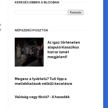
KERESÉS EBBEN A BLOGBAN
y
e
NÉPSZERŰ POSZTOK
Az igaz történeten
alapuló klasszikus
horror ismét
megjelent!
Megesz a tyúktetű? Tuti tipp a
mellékhatások nélküli kezelésre
Valóság vagy fikció? - A hasadék