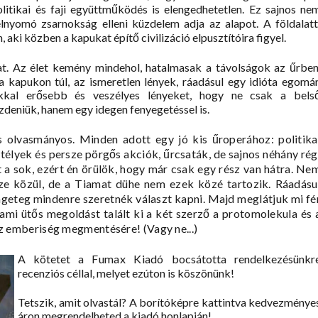
itikai és faji együttműködés is elengedhetetlen. Ez sajnos ne
lnyomó zsarnokság elleni küzdelem adja az alapot. A földalatt
 aki közben a kapukat építő civilizáció elpusztítóira figyel.
t. Az élet kemény mindehol, hatalmasak a távolságok az űrben
 a kapukon túl, az ismeretlen lények, ráadásul egy idióta egomá
okkal erősebb és veszélyes lényeket, hogy ne csak a bels
deniük, hanem egy idegen fenyegetéssel is.
s olvasmányos. Minden adott egy jó kis űroperához: politika
ejtélyek és persze pörgős akciók, űrcsaták, de sajnos néhány rég
t a sok, ezért én örülök, hogy már csak egy rész van hátra. Ne
sze közül, de a Tiamat dühe nem ezek közé tartozik. Ráadásu
engeteg mindenre szeretnék választ kapni. Majd meglátjuk mi fé
ami ütős megoldást talált ki a két szerző a protomolekula és 
l az emberiség megmentésére! (Vagy ne...)
A kötetet a
Fumax Kiadó
bocsátotta rendelkezésünkr
recenziós céllal, melyet ezúton is köszönünk!
Tetszik, amit olvastál? A borítóképre kattintva kedvezménye
áron megrendelheted a kiadó honlapján!