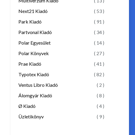
Multiverzum Kiadó
( 13 )
Next21 Kiadó
( 53 )
Park Kiadó
( 91 )
Partvonal Kiadó
( 34 )
Polar Egyesület
( 14 )
Polar Könyvek
( 27 )
Prae Kiadó
( 41 )
Typotex Kiadó
( 82 )
Ventus Libro Kiadó
( 2 )
Álomgyár Kiadó
( 8 )
Ø Kiadó
( 4 )
Üzletikönyv
( 9 )