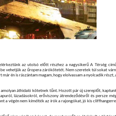
elérkeztünk az utolsó előtt részhez a nagysikerű A Térség cím
kbe vehetjük az űropera zárókötetét. Nem szeretek túl sokat várn
rt már én is rászántam magam, hogy elolvassam a nyolcadik részt, 
t amolyan áthidaló kötetnek tűnt. Hozott pár új szereplőt, kaptun
kapuról, lázadásokról, erőviszony átrendeződésről és persze mé
t a végén nem kímélték az írók a rajongókat, jó kis cliffhangerre