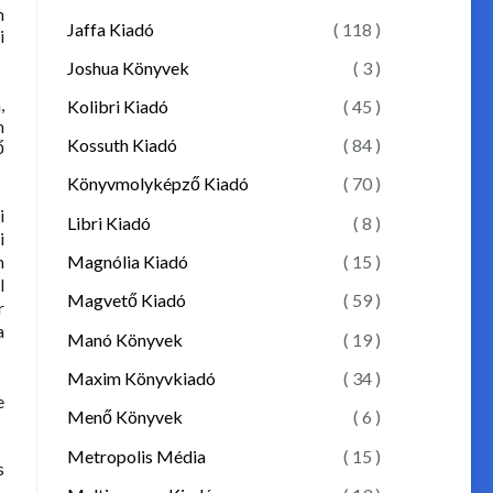
m
Jaffa Kiadó
( 118 )
i
Joshua Könyvek
( 3 )
,
Kolibri Kiadó
( 45 )
n
Kossuth Kiadó
( 84 )
ő
Könyvmolyképző Kiadó
( 70 )
i
Libri Kiadó
( 8 )
i
Magnólia Kiadó
( 15 )
m
l
Magvető Kiadó
( 59 )
r
a
Manó Könyvek
( 19 )
Maxim Könyvkiadó
( 34 )
e
Menő Könyvek
( 6 )
Metropolis Média
( 15 )
s