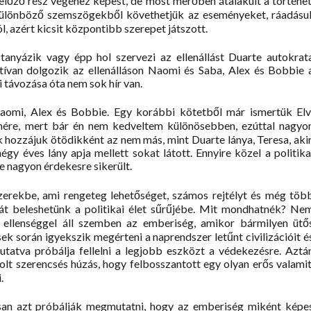
z előző rész végéhez képest, de most merőben átalakult a történet
Különböző szemszögekből követhetjük az eseményeket, ráadásul
 azért kicsit központibb szerepet játszott.
 tanyázik vagy épp hol szervezi az ellenállást Duarte autokrat
tívan dolgozik az ellenálláson Naomi és Saba, Alex és Bobbie 
i távozása óta nem sok hír van.
omi, Alex és Bobbie. Egy korábbi kötetből már ismertük Elv
mére, mert bár én nem kedveltem különösebben, ezúttal nagyo
k hozzájuk ötödikként az nem más, mint Duarte lánya, Teresa, aki
gy éves lány apja mellett sokat látott. Ennyire közel a politika
te nagyon érdekesre sikerült.
erekbe, ami rengeteg lehetőséget, számos rejtélyt és még töb
 át beleshetünk a politikai élet sűrűjébe. Mit mondhatnék? Ne
 ellenséggel áll szemben az emberiség, amikor bármilyen ütő
ek során igyekszik megérteni a naprendszer letűnt civilizációit é
tatva próbálja fellelni a legjobb eszközt a védekezésre. Aztá
t szerencsés húzás, hogy felbosszantott egy olyan erős valamit
.
an azt próbálják megmutatni, hogy az emberiség miként képe