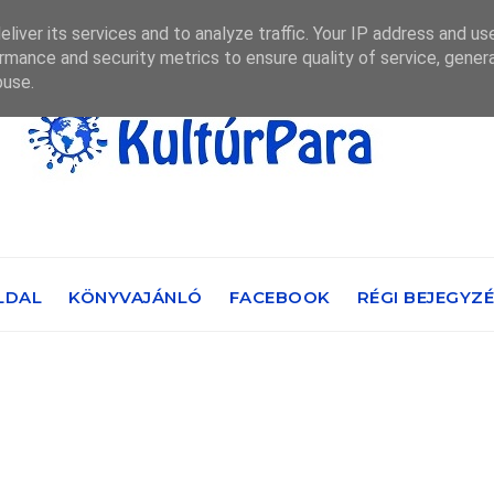
liver its services and to analyze traffic. Your IP address and us
rmance and security metrics to ensure quality of service, gene
buse.
LDAL
KÖNYVAJÁNLÓ
FACEBOOK
RÉGI BEJEGYZ