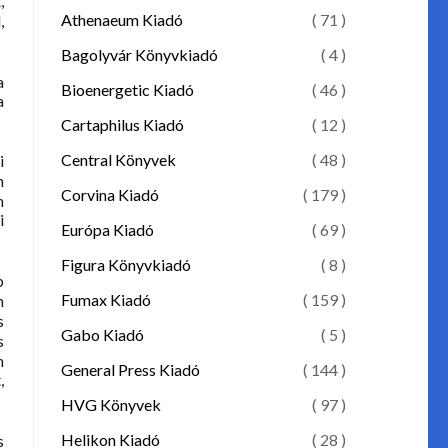
,
Athenaeum Kiadó
( 71 )
,
Bagolyvár Könyvkiadó
( 4 )
a
Bioenergetic Kiadó
( 46 )
a
Cartaphilus Kiadó
( 12 )
Central Könyvek
( 48 )
i
n
Corvina Kiadó
( 179 )
n
i
Európa Kiadó
( 69 )
Figura Könyvkiadó
( 8 )
b
Fumax Kiadó
( 159 )
m
s
Gabo Kiadó
( 5 )
s
n
General Press Kiadó
( 144 )
,
HVG Könyvek
( 97 )
Helikon Kiadó
( 28 )
s