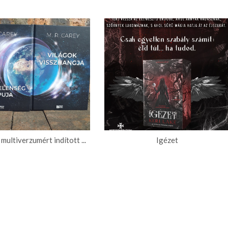
 multiverzumért indított ...
Igézet