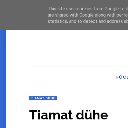
This site uses cookies from Google to de
are shared with Google along with perfo
statistics, and to detect and address a
FŐO
TIAMAT DÜHE
Tiamat dühe