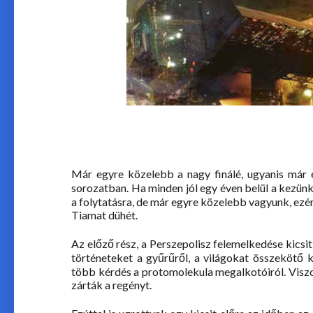
Már egyre közelebb a nagy finálé, ugyanis már 
sorozatban. Ha minden jól egy éven belül a kezün
a folytatásra, de már egyre közelebb vagyunk, ezé
Tiamat dühét.
Az előző rész, a Perszepolisz felemelkedése kicsi
történeteket a gyűrűről, a világokat összekötő 
több kérdés a protomolekula megalkotóiról. Viszon
zárták a regényt.