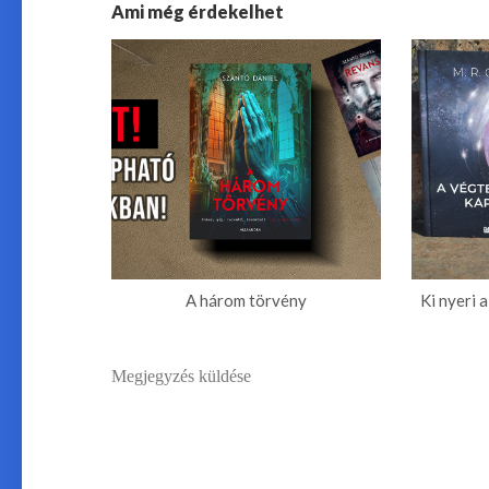
Ami még érdekelhet
A három törvény
Ki nyeri a
Megjegyzés küldése