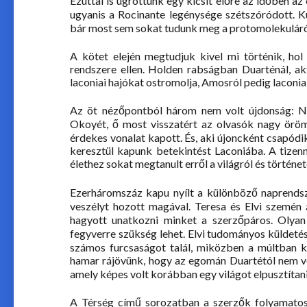
Ezúttal is ugrottunk egy kicsit előre az időben a
ugyanis a Rocinante legénysége szétszóródott. 
bár most sem sokat tudunk meg a protomolekuláról,
A kötet elején megtudjuk kivel mi történik, hol
rendszere ellen. Holden rabságban Duarténál, ak
laconiai hajókat ostromolja, Amosról pedig laconia
Az öt nézőpontból három nem volt újdonság: Na
Okoyét, ő most visszatért az olvasók nagy örö
érdekes vonalat kapott. És, aki újoncként csapódi
keresztül kapunk betekintést Laconiába. A tizenné
élethez sokat megtanult erről a világról és történe
Ezerháromszáz kapu nyílt a különböző naprendsz
veszélyt hozott magával. Teresa és Elvi szemén
hagyott unatkozni minket a szerzőpáros. Olyan
fegyverre szükség lehet. Elvi tudományos küldetés
számos furcsaságot talál, miközben a múltban ku
hamar rájövünk, hogy az egomán Duartétól nem vol
amely képes volt korábban egy világot elpusztítani
A Térség című sorozatban a szerzők folyamatos