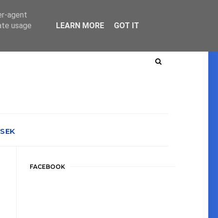
er-agent
rate usage
LEARN MORE
GOT IT
ÉSEK
FACEBOOK