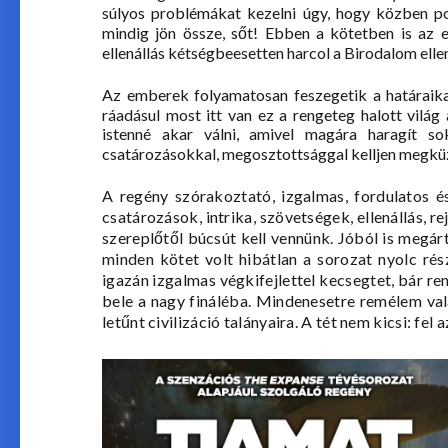
súlyos problémákat kezelni úgy, hogy közben pol
mindig jön össze, sőt! Ebben a kötetben is az e
ellenállás kétségbeesetten harcol a Birodalom ellen,
Az emberek folyamatosan feszegetik a határaika
ráadásul most itt van ez a rengeteg halott világ
istenné akar válni, amivel magára haragít s
csatározásokkal, megosztottsággal kelljen megküz
A regény szórakoztató, izgalmas, fordulatos é
csatározások, intrika, szövetségek, ellenállás, r
szereplőtől búcsút kell vennünk. Jóból is megár
minden kötet volt hibátlan a sorozat nyolc ré
igazán izgalmas végkifejlettel kecsegtet, bár r
bele a nagy fináléba. Mindenesetre remélem val
letűnt civilizáció talányaira. A tét nem kicsi: fe