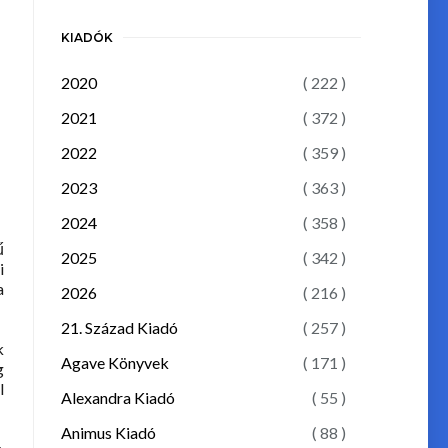
KIADÓK
2020
( 222 )
2021
( 372 )
2022
( 359 )
2023
( 363 )
2024
( 358 )
ű
2025
( 342 )
i
a
2026
( 216 )
21. Század Kiadó
( 257 )
k
Agave Könyvek
( 171 )
g
l
Alexandra Kiadó
( 55 )
Animus Kiadó
( 88 )