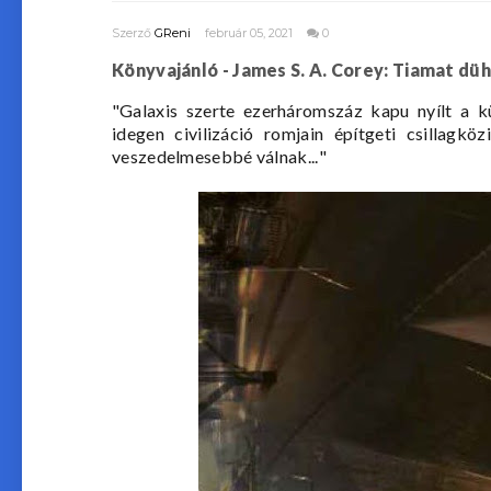
Szerző
GReni
február 05, 2021
0
Könyvajánló - James S. A. Corey: Tiamat dü
"
Galaxis szerte ezerháromszáz kapu nyílt a
idegen civilizáció romjain építgeti csillagkö
veszedelmesebbé válnak...
"