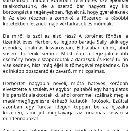
sorozatban minden kötetben félelmetes szereplőkkel
találkozhatunk, de a szerző bár hagyott egy kis
borzongást a regényekben, figyelt rá, hogy gyerekeknek
ír. Az első részben a zombiké a főszerep, a későbbi
kötetekben lesznek majd vérfarkasok és múmiák.
De miről is szól az első rész? A történet főhősei a
tizenkét éves Herbert és legjobb barátja Sally, akik egy
csendes, unalmas kisvárosban, Eldsalában élnek, ahol
sosem történik semmi. Most épp a legizgalmasabb
esemény, hogy elszaporodtak a darazsak és kissé furán
viselkednek, hisz még éjjel is tömegével repkednek. De
ez inkább bosszantó és zavaró, mint izgalmas.
Herbertet nagyapja neveli, mióta hatéves korában
elvesztette a szüleit. Az egykori pajtából egy hangulatos
kis panziót alakítottak ki, ahol örömmel szállnak meg a
madármegfigyelésre érkező kutatók, fotósok. Ezúttal
azonban egy furcsa idegen toppan be az éjszaka
közepén, ami jól megkavarja az unalmas kisvárosi
mindennapokat.
Aztán egy különös betegség kezdi felütni a fejét a