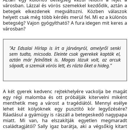
városban. Lázzal és vörös szemekkel kezdődik, aztán a
betegek elkezdenek megváltozni. Közben válaszok
helyett csak még több kérdés merül fel. Mi ez a különös
betegség? Vajon gyógyítható? A fura idegen mit keres a
városban?
"Az Edsalai Hírlap is írt a járványról, amelyről senki
sem tudta, micsoda. Eleinte csak gyerekek kapták el,
aztán már felnőttek is. Magas lázuk volt, az arcuk
sápadt, a szemük vörös lett, és rázta őket a hideg."
A két gyerek kedvenc rejtekhelyére vackolja be magát
egy régi malomba és ott próbálják kitervelni miként
menthetik meg a várost a tragédiától. Mennyi esélye
lehet két kölyöknek egy pusztító kór legyőzésére?
Ráadásul a gyámügy is rászáll a betegeskedő nagypapa
miatt. Mi van, ha elszakítják egyetlen megmaradt
családtagjától? Sally igaz barátja, aki a végsőkig kitart