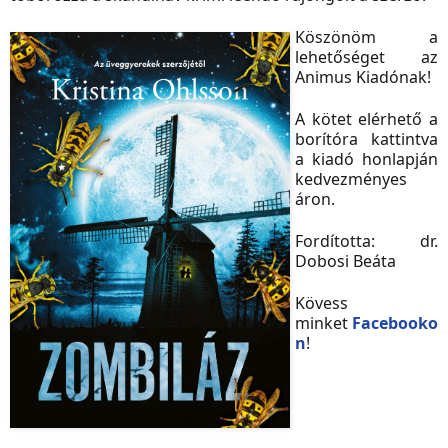
Köszönöm a
lehetőséget az
Animus Kiadónak!
A kötet elérhető a
borítóra kattintva
a kiadó honlapján
kedvezményes
áron.
Fordította: dr.
Dobosi Beáta
Kövess
minket
Facebooko
n
!