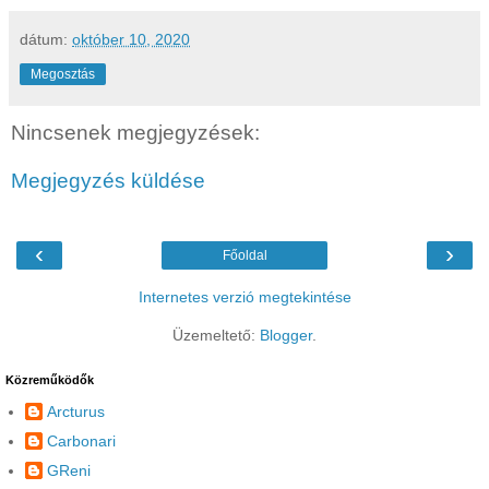
dátum:
október 10, 2020
Megosztás
Nincsenek megjegyzések:
Megjegyzés küldése
‹
›
Főoldal
Internetes verzió megtekintése
Üzemeltető:
Blogger
.
Közreműködők
Arcturus
Carbonari
GReni