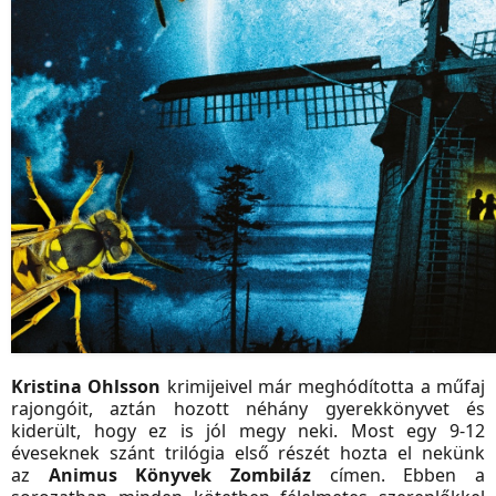
Kristina Ohlsson
krimijeivel már meghódította a műfaj
rajongóit, aztán hozott néhány gyerekkönyvet és
kiderült, hogy ez is jól megy neki. Most egy 9-12
éveseknek szánt trilógia első részét hozta el nekünk
az
Animus Könyvek
Zombiláz
címen. Ebben a