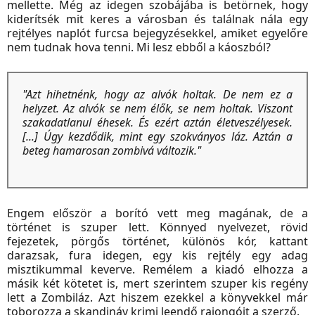
mellette. Még az idegen szobájába is betörnek, hogy
kiderítsék mit keres a városban és találnak nála egy
rejtélyes naplót furcsa bejegyzésekkel, amiket egyelőre
nem tudnak hova tenni. Mi lesz ebből a káoszból?
"Azt hihetnénk, hogy az alvók holtak. De nem ez a
helyzet. Az alvók se nem élők, se nem holtak. Viszont
szakadatlanul éhesek. És ezért aztán életveszélyesek.
[...] Úgy kezdődik, mint egy szokványos láz. Aztán a
beteg hamarosan zombivá változik."
Engem először a borító vett meg magának, de a
történet is szuper lett. Könnyed nyelvezet, rövid
fejezetek, pörgős történet, különös kór, kattant
darazsak, fura idegen, egy kis rejtély egy adag
misztikummal keverve. Remélem a kiadó elhozza a
másik két kötetet is, mert szerintem szuper kis regény
lett a Zombiláz. Azt hiszem ezekkel a könyvekkel már
toborozza a skandináv krimi leendő rajongóit a szerző.