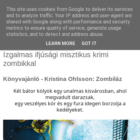
This site uses cookies from Google to deliver its services
and to analyze traffic. Your IP address and user-agent are
shared with Google along with performance and security
metrics to ensure quality of service, generate usage
statistics, and to detect and address abuse.
▼
LEARN MORE
GOT IT
2020. október 10., szombat
Izgalmas ifjúsági misztikus krimi
zombikkal
Könyvajánló - Kristina Ohlsson: Zombiláz
Két bátor kölyök egy unalmas kisvárosban, ahol
megvadult darazsak,
egy veszélyes kór és egy fura idegen borzolja a
kedélyeket.