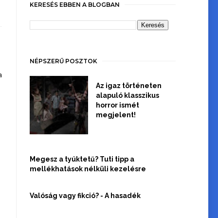
KERESÉS EBBEN A BLOGBAN
NÉPSZERŰ POSZTOK
a
Az igaz történeten
alapuló klasszikus
horror ismét
megjelent!
Megesz a tyúktetű? Tuti tipp a
mellékhatások nélküli kezelésre
Valóság vagy fikció? - A hasadék