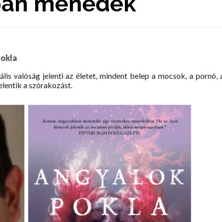
upán menedék
pokla
ális valóság jelenti az életet, mindent belep a mocsok, a pornó, 
elentik a szórakozást.