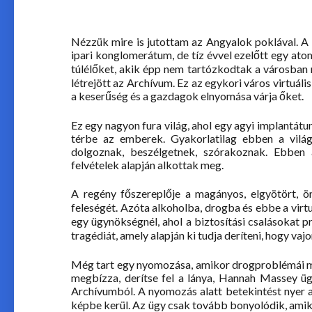
Nézzük mire is jutottam az Angyalok poklával. A h
ipari konglomerátum, de tíz évvel ezelőtt egy ato
túlélőket, akik épp nem tartózkodtak a városban
létrejött az Archívum. Ez az egykori város virtuá
a keserűség és a gazdagok elnyomása várja őket.
Ez egy nagyon fura világ, ahol egy agyi implantátu
térbe az emberek. Gyakorlatilag ebben a világ
dolgoznak, beszélgetnek, szórakoznak. Ebben a
felvételek alapján alkottak meg.
A regény főszereplője a magányos, elgyötört, ön
feleségét. Azóta alkoholba, drogba és ebbe a vir
egy ügynökségnél, ahol a biztosítási csalásokat p
tragédiát, amely alapján ki tudja deríteni, hogy vaj
Még tart egy nyomozása, amikor drogproblémái mia
megbízza, derítse fel a lánya, Hannah Massey ü
Archívumból. A nyomozás alatt betekintést nyer a 
képbe kerül. Az ügy csak tovább bonyolódik, amiko