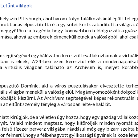
Letűnt világok
elyszín Pittsburgh, ahol három folyó találkozásánál épült fel eg
mrobbanás elpusztította és egy sötét kort szabadított a világra. 
 meggyötörte a tragédia, hogy könnyebben feldolgozzák a gyász
lis mása, ahová az emberek elmenekülhetnek a valóságból, ahol csa
m segítségével egy hálózaton keresztül csatlakozhatnak a virtuáli
ban is élnek, 7/24-ben ezen keresztül élik a mindennapjaikat
 virtuális világban található az Archívum is, melyet korább
pusztító Dominic, aki a város pusztulásakor elvesztette terhe
tuális világba menekül a valóság elől. Magánnyomozóként dolgozi
róbálják kiszűrni. Az Archívum segítségével képes rekonstruálni 
on az eltűnt személy tényleg a városban lelte-e halálát.
tt kirúgják, de a véletlen úgy hozza, hogy egy gazdag vállalkoz
gyét. Valaki mindent megtesz, hogy kitöröljék minden nyomát a
felső tízezer perverz világába, ráadásul még egy bizarr szekta i
r felmerül, hogy a félbehagyott gyilkossági ügyének is köze lehe