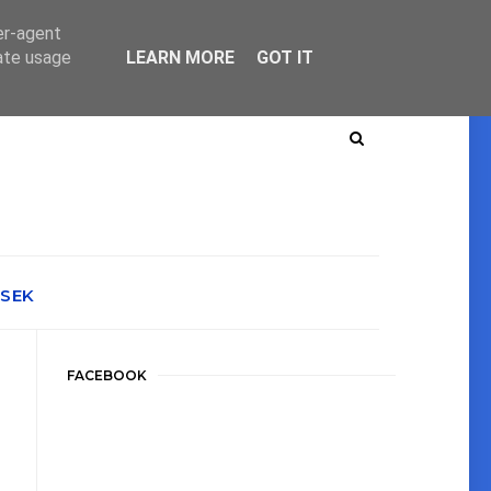
er-agent
rate usage
LEARN MORE
GOT IT
ÉSEK
FACEBOOK