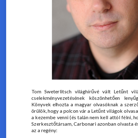
Tom Sweterlitsch
világhírűvé vált
Letűnt vil
cselekményvezetésének köszönhetően leny
Könyvek
elhozta a magyar olvasóknak a szerző
örülök, hogy a polcon vár a Letűnt világok olvas
a kezembe venni (és talán nem kell attól félni
Szerkesztőtársam, Carbonari azonban olvasta és í
az a regény: