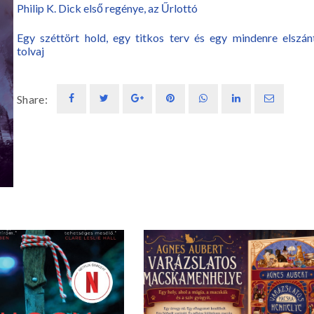
Philip K. Dick első regénye, az Űrlottó
Egy széttört hold, egy titkos terv és egy mindenre elszán
tolvaj
Share: