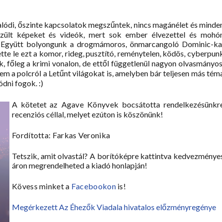
valódi, őszinte kapcsolatok megszűntek, nincs magánélet és minde
észült képeket és videók, mert sok ember élvezettel és mohó
on. Együtt bolyongunk a drogmámoros, önmarcangoló Dominic-ka
tte le ezt a komor, rideg, pusztító, reménytelen, ködös, cyberpun
, főleg a krimi vonalon, de ettől függetlenül nagyon olvasmányos
em a polcról a Letűnt világokat is, amelyben bár teljesen más tém
ódni fogok. :)
A kötetet az
Agave Könyvek
bocsátotta rendelkezésünkr
recenziós céllal, melyet ezúton is köszönünk!
Fordította: Farkas Veronika
Tetszik, amit olvastál? A borítóképre kattintva kedvezménye
áron megrendelheted a kiadó honlapján!
Kövess minket a
Facebookon
is!
Megérkezett Az Éhezők Viadala hivatalos előzményregénye