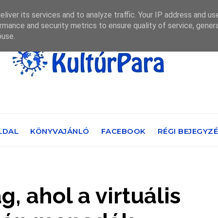
liver its services and to analyze traffic. Your IP address and us
rmance and security metrics to ensure quality of service, gene
buse.
LDAL
KÖNYVAJÁNLÓ
FACEBOOK
RÉGI BEJEGYZ
g, ahol a virtuális