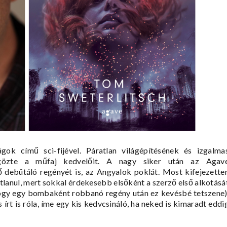
ágok
című sci-fijével. Páratlan világépítésének és izgalma
űgözte a műfaj kedvelőit. A nagy siker után az
Agav
 debütáló regényét is, az
Angyalok poklát.
Most kifejezette
atlanul, mert sokkal érdekesebb elsőként a szerző első alkotásá
, hogy egy bombaként robbanó regény után ez kevésbé tetszene)
rt is róla, íme egy kis kedvcsináló, ha neked is kimaradt eddi