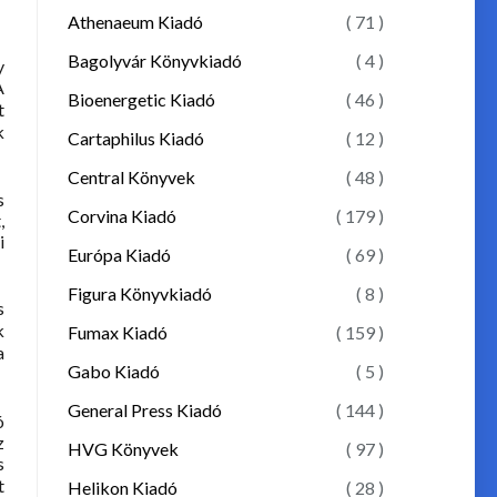
Athenaeum Kiadó
( 71 )
Bagolyvár Könyvkiadó
( 4 )
y
A
Bioenergetic Kiadó
( 46 )
t
k
Cartaphilus Kiadó
( 12 )
Central Könyvek
( 48 )
s
Corvina Kiadó
( 179 )
,
i
Európa Kiadó
( 69 )
Figura Könyvkiadó
( 8 )
s
k
Fumax Kiadó
( 159 )
a
Gabo Kiadó
( 5 )
General Press Kiadó
( 144 )
ó
z
HVG Könyvek
( 97 )
s
t
Helikon Kiadó
( 28 )