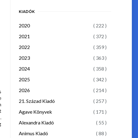
KIADÓK
2020
( 222 )
2021
( 372 )
2022
( 359 )
2023
( 363 )
2024
( 358 )
2025
( 342 )
2026
( 214 )
s
e
21. Század Kiadó
( 257 )
n
t
Agave Könyvek
( 171 )
.
Alexandra Kiadó
( 55 )
g
Animus Kiadó
( 88 )