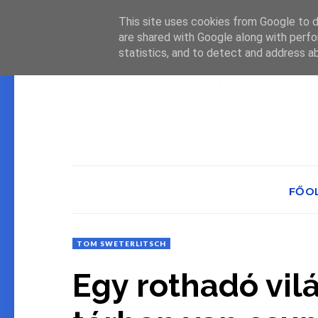
This site uses cookies from Google to de
are shared with Google along with perfo
statistics, and to detect and address a
FŐO
TOM SWETERLITSCH
Egy rothadó vilá