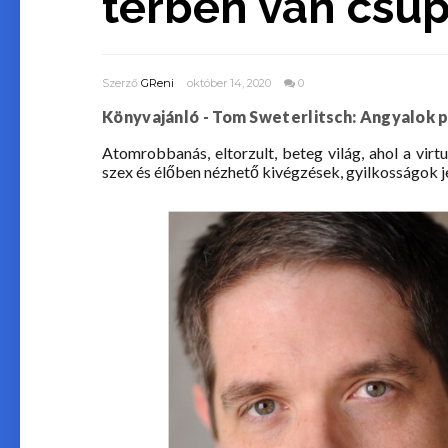
térben van cs
Szerző
GReni
október 14, 2020
0
Könyvajánló - Tom Sweterlitsch: Angyalok 
Atomrobbanás, eltorzult, beteg világ, ahol a virtu
szex és élőben nézhető kivégzések, gyilkosságok j