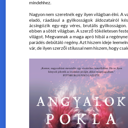
mindehhez.
Nagyon nem szeretnék egy ilyen világban élni. A 
eladó, ráadásul a gyilkosságok áldozatairól k
ácsingózik egy-egy véres, brutális gyilkosság
ebben a sötét világban. A szerző tökéletesen feste
világot. Megvannak a maga apró hibái a regénynek
parádés debütáló regény. Azt hiszem ideje leemeln
vár, de ilyen szerzői stílussal nem hiszem, hogy csal