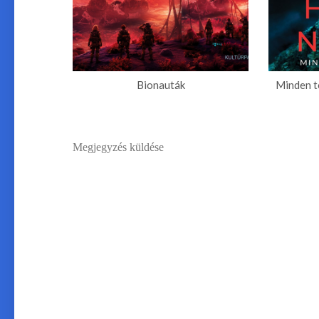
Bionauták
Minden t
Megjegyzés küldése