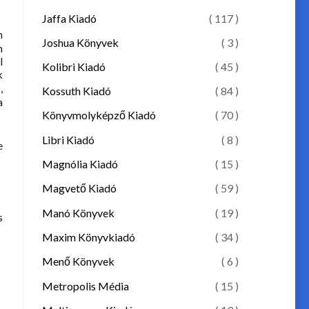
Jaffa Kiadó
( 117 )
n
Joshua Könyvek
( 3 )
n
l
Kolibri Kiadó
( 45 )
k
,
Kossuth Kiadó
( 84 )
a
Könyvmolyképző Kiadó
( 70 )
Libri Kiadó
( 8 )
e
Magnólia Kiadó
( 15 )
Magvető Kiadó
( 59 )
Manó Könyvek
( 19 )
s
Maxim Könyvkiadó
( 34 )
Menő Könyvek
( 6 )
Metropolis Média
( 15 )