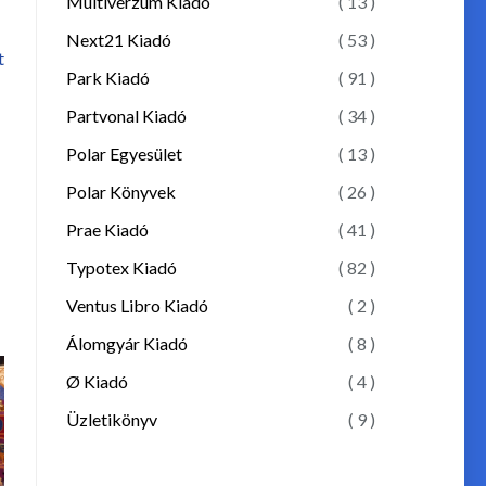
Multiverzum Kiadó
( 13 )
Next21 Kiadó
( 53 )
t
Park Kiadó
( 91 )
Partvonal Kiadó
( 34 )
Polar Egyesület
( 13 )
Polar Könyvek
( 26 )
Prae Kiadó
( 41 )
Typotex Kiadó
( 82 )
Ventus Libro Kiadó
( 2 )
Álomgyár Kiadó
( 8 )
Ø Kiadó
( 4 )
Üzletikönyv
( 9 )