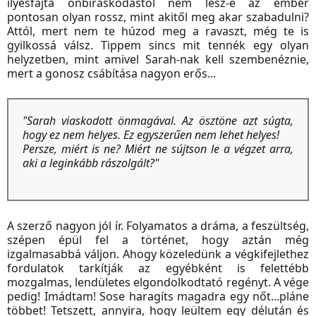
ilyesfajta önbíráskodástól nem lesz-e az ember
pontosan olyan rossz, mint akitől meg akar szabadulni?
Attól, mert nem te húzod meg a ravaszt, még te is
gyilkossá válsz. Tippem sincs mit tennék egy olyan
helyzetben, mint amivel Sarah-nak kell szembenéznie,
mert a gonosz csábítása nagyon erős...
"Sarah viaskodott önmagával. Az ösztöne azt súgta,
hogy ez nem helyes. Ez egyszerűen nem lehet helyes!
Persze, miért is ne? Miért ne sújtson le a végzet arra,
aki a leginkább rászolgált?
"
A szerző nagyon jól ír. Folyamatos a dráma, a feszültség,
szépen épül fel a történet, hogy aztán még
izgalmasabbá váljon. Ahogy közeledünk a végkifejlethez
fordulatok tarkítják az egyébként is felettébb
mozgalmas, lendületes elgondolkodtató regényt. A vége
pedig! Imádtam! Sose haragíts magadra egy nőt...pláne
többet! Tetszett, annyira, hogy leültem egy délután és