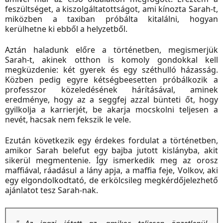
feszültséget, a kiszolgáltatottságot, ami kínozta Sarah-t,
miközben a taxiban próbálta kitalálni, hogyan
kerülhetne ki ebből a helyzetből.
Aztán haladunk előre a történetben, megismerjük
Sarah-t, akinek otthon is komoly gondokkal kell
megküzdenie: két gyerek és egy széthulló házasság.
Közben pedig egyre kétségbeesetten próbálkozik a
professzor közeledésének hárításával, aminek
eredménye, hogy az a seggfej azzal bünteti őt, hogy
gyilkolja a karrierjét, be akarja mocskolni teljesen a
nevét, hacsak nem fekszik le vele.
Ezután következik egy érdekes fordulat a történetben,
amikor Sarah belefut egy bajba jutott kislányba, akit
sikerül megmentenie. Így ismerkedik meg az orosz
maffiával, ráadásul a lány apja, a maffia feje, Volkov, aki
egy elgondolkodtató, de erkölcsileg megkérdőjelezhető
ajánlatot tesz Sarah-nak.