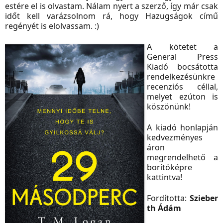
estére el is olvastam. Nálam nyert a szerző, így már csak
időt kell varázsolnom rá, hogy Hazugságok című
regényét is elolvassam. :)
A kötetet a
General Press
Kiadó bocsátotta
rendelkezésünkre
recenziós céllal,
melyet ezúton is
köszönünk!
A kiadó honlapján
kedvezményes
áron
megrendelhető a
borítóképre
kattintva!
Fordította:
Szieber
th Ádám