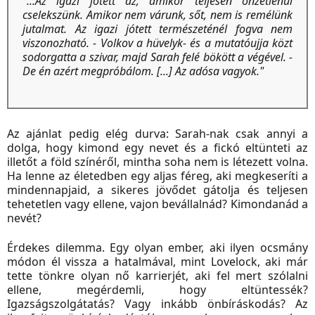
"...Az igazi jótett az, amikor teljesen önzetlenül
cselekszünk. Amikor nem várunk, sőt, nem is remélünk
jutalmat. Az igazi jótett természeténél fogva nem
viszonozható. - Volkov a hüvelyk- és a mutatóujja közt
sodorgatta a szivar, majd Sarah felé bökött a végével. -
De én azért megpróbálom. [...] Az adósa vagyok."
Az ajánlat pedig elég durva: Sarah-nak csak annyi a
dolga, hogy kimond egy nevet és a fickó eltünteti az
illetőt a föld színéről, mintha soha nem is létezett volna.
Ha lenne az életedben egy aljas féreg, aki megkeseríti a
mindennapjaid, a sikeres jövődet gátolja és teljesen
tehetetlen vagy ellene, vajon bevállalnád? Kimondanád a
nevét?
Érdekes dilemma. Egy olyan ember, aki ilyen ocsmány
módon él vissza a hatalmával, mint Lovelock, aki már
tette tönkre olyan nő karrierjét, aki fel mert szólalni
ellene, megérdemli, hogy eltüntessék?
Igazságszolgátatás? Vagy inkább önbíráskodás? Az