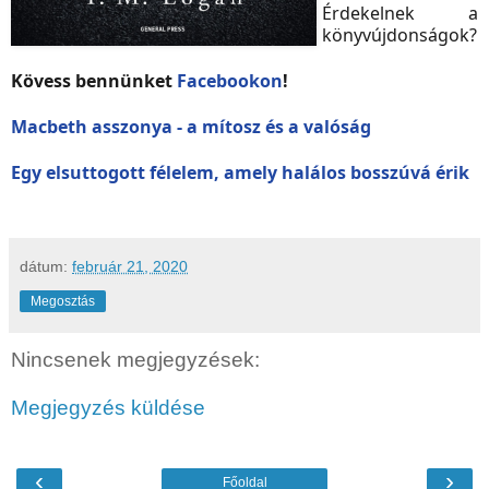
Érdekelnek a
könyvújdonságok?
Kövess bennünket
Facebookon
!
Macbeth asszonya - a mítosz és a valóság
Egy elsuttogott félelem, amely halálos bosszúvá érik
dátum:
február 21, 2020
Megosztás
Nincsenek megjegyzések:
Megjegyzés küldése
‹
›
Főoldal