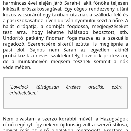
harmincas évei elején járó Sarah-t, akit főnöke teljesen
kikészít erőszakosságával. Egy céges rendezvény utáni
közös vacsoráról egy taxiban utaznak a szálloda felé és
a pasi szokásához híven durván nyomulni kezd a nőre. A
haját cirógatja, a combját fogdossa, megjegyzéseket
tesz arra, hogy lehetne hálásabb beosztott, stb.
Undorító patkány finoman fogalmazva ez a szexuális
ragadozó. Szerencsére sikerül ezúttal is meglépnie a
pasi elől. Sajnos nem Sarah az egyetlen, akinél
próbálkozik a neves szaktekintély, Lovelock professzor,
de a munkahelyén mégsem tesznek semmit a nők
védelmében.
"Lovelock túlságosan értékes árucikk, ezért
érinthetetlen."
Nem olvastam a szerző korábbi művét, a Hazugságok
című regényt, így nekem újdonság volt a szerző stílusa,
amivel már az első oldalakon megfogott. Éreztem a