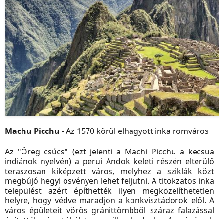
Machu Picchu
- Az 1570 körül elhagyott inka romváros
Az "Öreg csúcs" (ezt jelenti a Machi Picchu a kecsua
indiánok nyelvén) a perui Andok keleti részén elterülő
teraszosan kiképzett város, melyhez a sziklák közt
megbújó hegyi ösvényen lehet feljutni. A titokzatos inka
települést azért építhették ilyen megközelíthetetlen
helyre, hogy védve maradjon a konkvisztádorok elől. A
város épületeit vörös gránittömbből száraz falazással