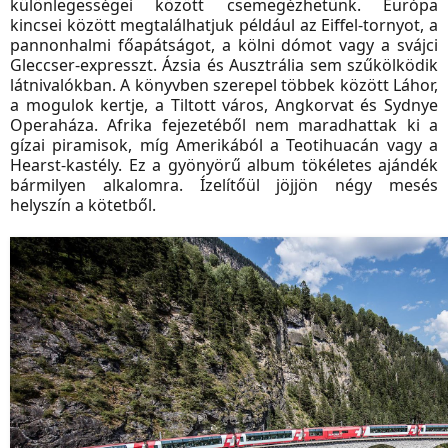
különlegességei között csemegézhetünk. Európa
kincsei között megtalálhatjuk például az Eiffel-tornyot, a
pannonhalmi főapátságot, a kölni dómot vagy a svájci
Gleccser-expresszt. Ázsia és Ausztrália sem szűkölködik
látnivalókban. A könyvben szerepel többek között Láhor,
a mogulok kertje, a Tiltott város, Angkorvat és Sydnye
Operaháza. Afrika fejezetéből nem maradhattak ki a
gízai piramisok, míg Amerikából a Teotihuacán vagy a
Hearst-kastély. Ez a gyönyörű album tökéletes ajándék
bármilyen alkalomra. Ízelítőül jöjjön négy mesés
helyszín a kötetből.