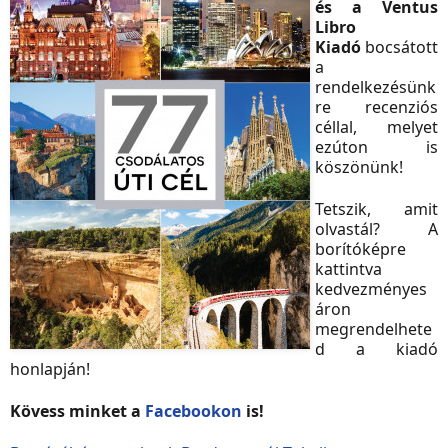
és a Ventus
Libro
Kiadó
bocsátott
a
rendelkezésünk
re recenziós
céllal, melyet
ezúton is
köszönünk!
Tetszik, amit
olvastál? A
borítóképre
kattintva
kedvezményes
áron
megrendelhete
d a kiadó
honlapján!
Kövess minket a
Facebookon
is!