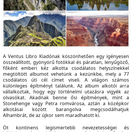
A Ventus Libro Kiadónak köszönhetően egy igényesen
összeállított, gyönyörű fotókkal és páratlan, lenyűgöző,
főként emberi kéz alkotta csodálatos helyszínekkel
megtöltött albumot vehetünk a kezünkbe, mely a 77
csodálatos úti cél címet viseli. A világon számos
különleges építményt találunk. Az album alkotói arra
vállalkoztak, hogy egy történelmi utazásra vigyék az
olvasókat. Akadnak benne ősi építmények, mint a
Stonehenge vagy Petra romvárosa, aztán a középkor
alkotásai között barangolva megcsodálhatjuk
Alhambrát, de az újkor sem maradhatott ki.
Öt kontinens legismertebb nevezetességei és