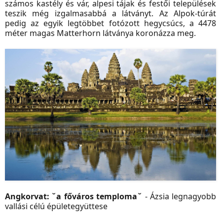
számos kastély és vár, alpesi tájak és festői települések
teszik még izgalmasabbá a látványt. Az Alpok-túrát
pedig az egyik legtöbbet fotózott hegycsúcs, a 4478
méter magas Matterhorn látványa koronázza meg.
Angkorvat: ˇa főváros templomaˇ
- Ázsia legnagyobb
vallási célú épületegyüttese