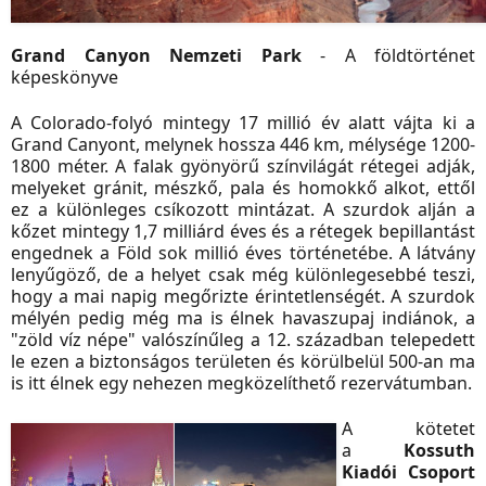
Grand Canyon Nemzeti Park
- A földtörténet
képeskönyve
A Colorado-folyó mintegy 17 millió év alatt vájta ki a
Grand Canyont, melynek hossza 446 km, mélysége 1200-
1800 méter. A falak gyönyörű színvilágát rétegei adják,
melyeket gránit, mészkő, pala és homokkő alkot, ettől
ez a különleges csíkozott mintázat. A szurdok alján a
kőzet mintegy 1,7 milliárd éves és a rétegek bepillantást
engednek a Föld sok millió éves történetébe. A látvány
lenyűgöző, de a helyet csak még különlegesebbé teszi,
hogy a mai napig megőrizte érintetlenségét. A szurdok
mélyén pedig még ma is élnek havaszupaj indiánok, a
"zöld víz népe" valószínűleg a 12. században telepedett
le ezen a biztonságos területen és körülbelül 500-an ma
is itt élnek egy nehezen megközelíthető rezervátumban.
A kötetet
a
Kossuth
Kiadói Csoport