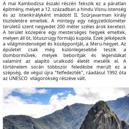
A mai Kambodzsa északi részén fekszik ez a páratlan
építmény, melyet a 12. században a hindu Visnu istenség
és az istenkirályként imádott II. Szúrjavarman király
tiszteletére emeltek. A mintegy egy négyzetkilométer
területű szent negyedet 200 méter széles árok keretezi.
A terület közepére egy mesterséges hegyek emeltek,
melyen áll öt, lótuszrügy formájú kupola. Ezek jelképezik
a világmindenséget és középpontját, a Meru-hegyet. Az
épületet csak még különlegesebbé teszik a
domborművek, melyek beborítják és legendákat
valamint az alapító uralkodó életét mesélik el. A
történelem során többször feledésbe merült ez a
szépség, de végül újra "felfedezték", ráadásul 1992 óta
az UNESCO világörökség részéve vált.