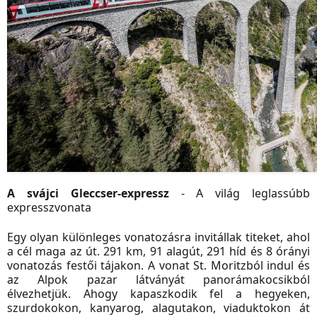
A svájci Gleccser-expressz
- A világ leglassúbb
expresszvonata
Egy olyan különleges vonatozásra invitállak titeket, ahol
a cél maga az út. 291 km, 91 alagút, 291 híd és 8 órányi
vonatozás festői tájakon. A vonat St. Moritzból indul és
az Alpok pazar látványát panorámakocsikból
élvezhetjük. Ahogy kapaszkodik fel a hegyeken,
szurdokokon, kanyarog, alagutakon, viaduktokon át