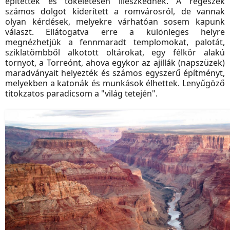
építették és tökéletesen illeszkednek. A régészek
számos dolgot kiderített a romvárosról, de vannak
olyan kérdések, melyekre várhatóan sosem kapunk
választ. Ellátogatva erre a különleges helyre
megnézhetjük a fennmaradt templomokat, palotát,
sziklatömbből alkotott oltárokat, egy félkör alakú
tornyot, a Torreónt, ahova egykor az ajillák (napszüzek)
maradványait helyezték és számos egyszerű építményt,
melyekben a katonák és munkások élhettek. Lenyűgöző
titokzatos paradicsom a "világ tetején".