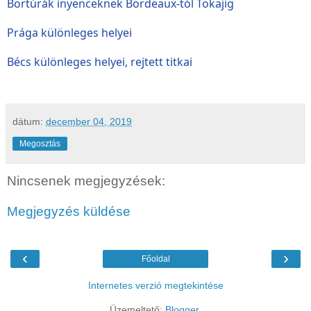
Bortúrák ínyenceknek Bordeaux-tól Tokajig
Prága különleges helyei
Bécs különleges helyei, rejtett titkai
dátum:
december 04, 2019
Megosztás
Nincsenek megjegyzések:
Megjegyzés küldése
‹
›
Főoldal
Internetes verzió megtekintése
Üzemeltető:
Blogger
.