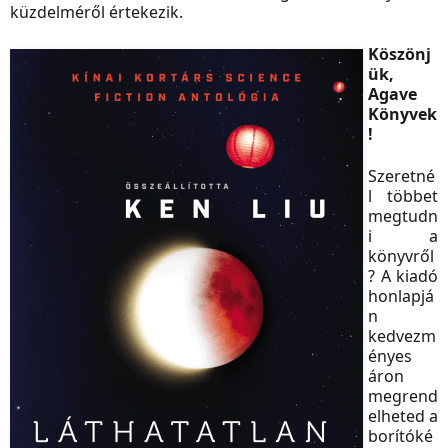
küzdelméről értekezik.
Köszönj
ük,
Agave
Könyvek
!
Szeretné
l többet
megtudn
i a
könyvről
? A kiadó
honlapjá
n
kedvezm
ényes
áron
megrend
elheted a
borítóké