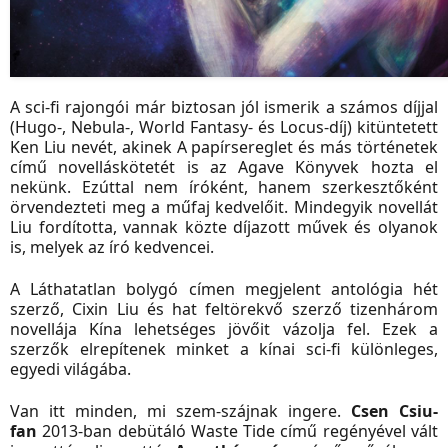
A sci-fi rajongói már biztosan jól ismerik a számos díjjal
(Hugo-, Nebula-, World Fantasy- és Locus-díj) kitüntetett
Ken Liu nevét, akinek A papírsereglet és más történetek
című novelláskötetét is az Agave Könyvek hozta el
nekünk. Ezúttal nem íróként, hanem szerkesztőként
örvendezteti meg a műfaj kedvelőit. Mindegyik novellát
Liu fordította, vannak közte díjazott művek és olyanok
is, melyek az író kedvencei.
A Láthatatlan bolygó címen megjelent antológia hét
szerző, Cixin Liu és hat feltörekvő szerző tizenhárom
novellája Kína lehetséges jövőit vázolja fel. Ezek a
szerzők elrepítenek minket a
kínai sci-fi különleges,
egyedi világába.
Van itt minden, mi szem-szájnak ingere.
Csen Csiu-
fan
2013-ban debütáló Waste Tide című regényével vált