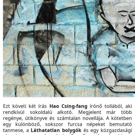
Ezt követi két írás
Hao Csing-fang
írónő tollából, aki
rendkívül sokoldalú alkotó. Megjelent már több
regénye, útikönyve és számtalan novellája. A kötetben
egy különböző, sokszor furcsa népeket bemutató
tanmese, a
Láthatatlan bolygók
és egy közgazdasági