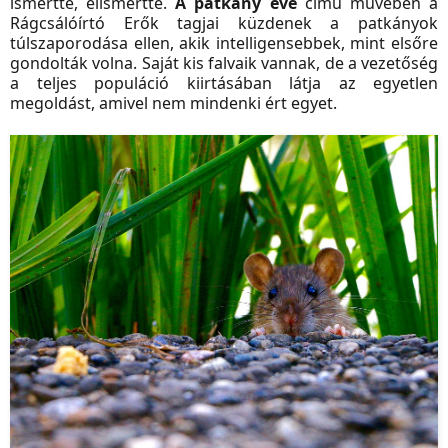
ismertté, elismertté.
A patkány éve
című művében a
Rágcsálóírtó Erők tagjai küzdenek a patkányok
túlszaporodása ellen, akik intelligensebbek, mint elsőre
gondolták volna. Saját kis falvaik vannak, de a vezetőség
a teljes populáció kiirtásában látja az egyetlen
megoldást, amivel nem mindenki ért egyet.