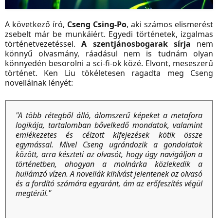
A következő író,
Cseng Csing-Po
, aki számos elismerést
zsebelt már be munkáiért. Egyedi történetek, izgalmas
történetvezetéssel.
A szentjánosbogarak sírja
nem
könnyű olvasmány, ráadásul nem is tudnám olyan
könnyedén besorolni a sci-fi-ok közé. Elvont, meseszerű
történet. Ken Liu tökéletesen ragadta meg Cseng
novelláinak lényét:
"A több rétegből álló, álomszerű képeket a metafora
logikája, tartalomban bővelkedő mondatok, valamint
emlékezetes és célzott kifejezések kötik össze
egymással. Mivel Cseng ugrándozik a gondolatok
között, arra készteti az olvasót, hogy úgy navigáljon a
történetben, ahogyan a molnárka közlekedik a
hullámzó vízen. A novellák kihívást jelentenek az olvasó
és a fordító számára egyaránt, ám az erőfeszítés végül
megtérül."