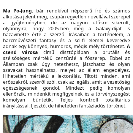
Ma Po-Jung
, bár rendkívül népszerű író és számos
alkotása jelent meg, csupán egyetlen novellával szerepel
a gyűjteményben, de az nagyon ütősre sikerült,
olyannyira, hogy 2005-ben még a Galaxy-díjat is
hazavihette érte a szerző. Írásaiban a történelem, a
harcművészeti fantasy és a sci-fi elemei keveredve
adnak egy könnyed, humoros, mégis mély történetet.
A
csend városa
című disztópiában a brutális és
szélsőséges mértékű cenzúráé a főszerep. Ebbel az
Államban csak úgy netezhetsz, játszhatsz és olyan
szavakat használhatsz, melyet az állam engedélyez.
Hihetetlen mértékű a lektorálás. Tiltott minden, ami
erőszakról, szexről szól, csak az legális, amit a vezetőség
egészségesnek gondol. Mindezt pedig komolyan
ellenőrzik, mindenkit megfigyelnek és a törvényszegést
komolyan büntetik. Teljes kontroll totalitárius
irányítással. Ijesztő, de hihetetlen fantáziadús történet.