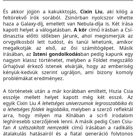
És akkor jöjjön a kakukktojás,
Cixin Liu
, aki kilóg a
feltörekvő írók sorából. Zsinórban nyolcszor vihette
haza a Galaxy-díj, emellett van Nebula-díja is. Két írása
kapott helyet a válogatásban.
A kör
című írásban a Csí-
dinasztia előtti időkben járunk, ahol megismerjük az
orvgyilkosból lett tudóst, és tanúi lehetünk, amikor
megalkotják az első, az ősi számítógépet. Másik
írásában, az
Isteni gondolkodás
ban pedig kapunk egy
nagyon klassz történetet, melyben a Földet megszálló
űrhajóval érkező istenek elvárják, hogy az emberiség
kényük-kedvük szerint ugráljon, ami bizony komoly
problémákat eredményez.
A történetek után a már korábban említett, Hszia Csia
esszéje mellett helyet kapott még két esszé. Az
egyik
Cixin Liu
A lehetséges univerzumok legrosszabbika és
a lehetséges földek legjobbika
, melyben a szerző reflektál
arra, hogy milyen ma Kínában a sci-fi irodalom
leghíresebb szerzőjének lenni. A másik pedig Csen Csiu-
fan
A szétszakított nemzedék
című írásában a radikális
átalakulás hatásairól és a fiatal generáció folytonos