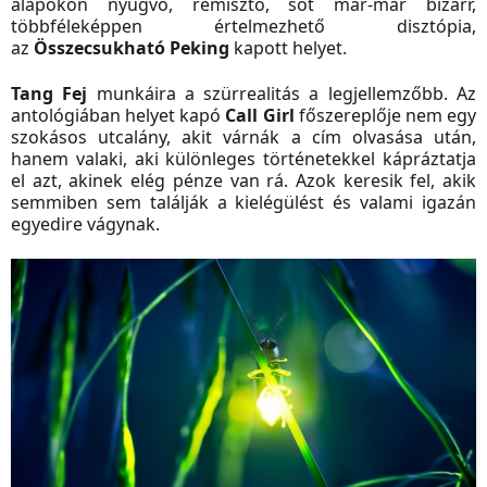
alapokon nyugvó, rémisztő, sőt már-már bizarr,
többféleképpen értelmezhető disztópia,
az
Összecsukható Peking
kapott helyet.
Tang Fej
munkáira a szürrealitás a legjellemzőbb. Az
antológiában helyet kapó
Call Girl
főszereplője nem egy
szokásos utcalány, akit várnák a cím olvasása után,
hanem valaki, aki különleges történetekkel kápráztatja
el azt, akinek elég pénze van rá. Azok keresik fel, akik
semmiben sem találják a kielégülést és valami igazán
egyedire vágynak.