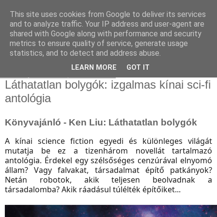
This site uses cookies from Google to deliver its services
and to analyze traffic. Your IP address and user-agent are
shared with Google along with performance and security
metrics to ensure quality of service, generate usage
statistics, and to detect and address abuse.
▼
LEARN MORE
GOT IT
2019. június 27., csütörtök
Láthatatlan bolygók: izgalmas kínai sci-fi
antológia
Könyvajánló - Ken Liu: Láthatatlan bolygók
A kínai science fiction egyedi és különleges világát
mutatja be ez a tizenhárom novellát tartalmazó
antológia. Érdekel egy szélsőséges cenzúrával elnyomó
állam? Vagy falvakat, társadalmat építő patkányok?
Netán robotok, akik teljesen beolvadnak a
társadalomba? Akik ráadásul túlélték építőiket...