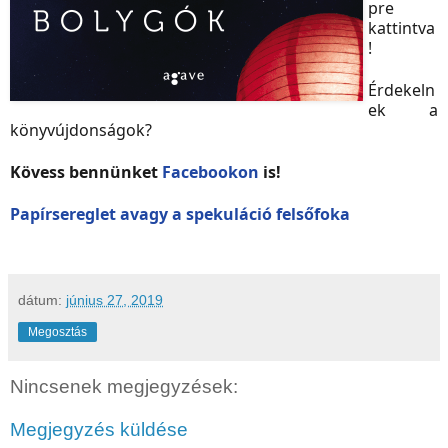
pre
kattintva
!
Érdekeln
ek a
könyvújdonságok?
Kövess bennünket
Facebookon
is!
Papírsereglet avagy a spekuláció felsőfoka
dátum:
június 27, 2019
Megosztás
Nincsenek megjegyzések:
Megjegyzés küldése