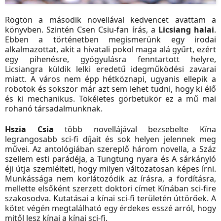
Rögtön a második novellával kedvencet avattam a
könyvben. Szintén Csen Csiu-fan írás, a
Licsiang halai
.
Ebben a történetben megismerünk egy irodai
alkalmazottat, akit a hivatali pokol maga alá gyűrt, ezért
egy pihenésre, gyógyulásra fenntartott helyre,
Licsiangra küldik lelki eredetű idegműködési zavarai
miatt. A város nem épp hétköznapi, ugyanis ellepik a
robotok és sokszor már azt sem lehet tudni, hogy ki élő
és ki mechanikus. Tökéletes görbetükör ez a mű mai
rohanó társadalmunknak.
Hszia Csia
több novellájával bezsebelte Kína
legrangosabb sci-fi díjait és sok helyen jelennek meg
művei. Az antológiában szereplő három novella, a Száz
szellem esti parádéja, a Tungtung nyara és A sárkányló
éji útja szemlélteti, hogy milyen változatosan képes írni.
Munkássága nem korlátozódik az írásra, a fordításra,
mellette elsőként szerzett doktori címet Kínában sci-fire
szakosodva. Kutatásai a kínai sci-fi területén úttörőek. A
kötet végén megtalálható egy érdekes esszé arról, hogy
mitől lesz kínai a kínai sci-fi.