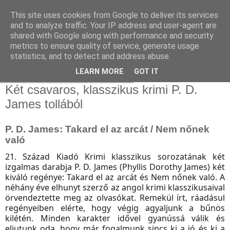
This site uses cookies from Google to deliver its services
and to analyze traffic. Your IP address and user-agent are
shared with Google along with performance and security
metrics to ensure quality of service, generate usage
statistics, and to detect and address abuse.
▼
LEARN MORE
GOT IT
2018. szeptember 1., szombat
Két csavaros, klasszikus krimi P. D.
James tollából
P. D. James: Takard el az arcát / Nem nőnek
való
21. Század Kiadó Krimi klasszikus sorozatának két
izgalmas darabja P. D. James (Phyllis Dorothy James) két
kiváló regénye: Takard el az arcát és Nem nőnek való. A
néhány éve elhunyt szerző az angol krimi klasszikusaival
örvendeztette meg az olvasókat. Remekül írt, ráadásul
regényeiben elérte, hogy végig agyaljunk a bűnös
kilétén. Minden karakter idővel gyanússá válik és
eljutunk oda, hogy már fogalmunk sincs ki a jó és ki a