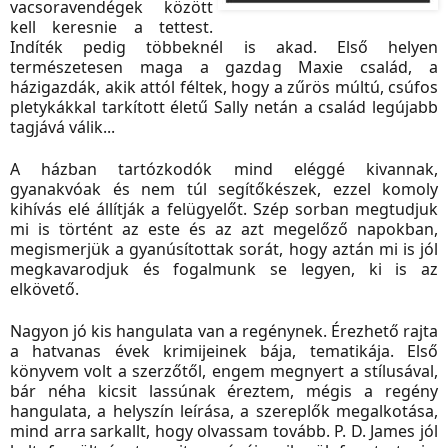
vacsoravendégek között
kell keresnie a tettest.
Indíték pedig többeknél is akad. Első helyen
természetesen maga a gazdag Maxie család, a
házigazdák, akik attól féltek, hogy a zűrös múltú, csúfos
pletykákkal tarkított életű Sally netán a család legújabb
tagjává válik...
A házban tartózkodók mind eléggé kivannak,
gyanakvóak és nem túl segítőkészek, ezzel komoly
kihívás elé állítják a felügyelőt. Szép sorban megtudjuk
mi is történt az este és az azt megelőző napokban,
megismerjük a gyanúsítottak sorát, hogy aztán mi is jól
megkavarodjuk és fogalmunk se legyen, ki is az
elkövető.
Nagyon jó kis hangulata van a regénynek. Érezhető rajta
a hatvanas évek krimijeinek bája, tematikája. Első
könyvem volt a szerzőtől, engem megnyert a stílusával,
bár néha kicsit lassúnak éreztem, mégis a regény
hangulata, a helyszín leírása, a szereplők megalkotása,
mind arra sarkallt, hogy olvassam tovább. P. D. James jól