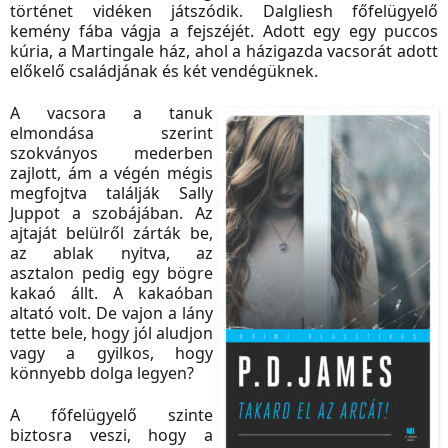
történet vidéken játszódik. Dalgliesh főfelügyelő
kemény fába vágja a fejszéjét. Adott egy egy puccos
kúria, a Martingale ház, ahol a házigazda vacsorát adott
előkelő családjának és két vendégüknek.
A vacsora a tanuk
elmondása szerint
szokványos mederben
zajlott, ám a végén mégis
megfojtva találják Sally
Juppot a szobájában. Az
ajtaját belülről zárták be,
az ablak nyitva, az
asztalon pedig egy bögre
kakaó állt. A kakaóban
altató volt. De vajon a lány
tette bele, hogy jól aludjon
vagy a gyilkos, hogy
könnyebb dolga legyen?
A főfelügyelő szinte
biztosra veszi, hogy a