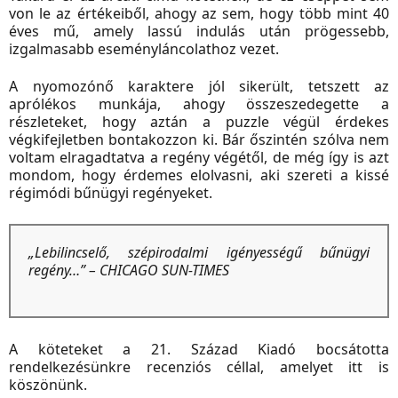
von le az értékeiből, ahogy az sem, hogy több mint 40
éves mű, amely lassú indulás után prögessebb,
izgalmasabb eseményláncolathoz vezet.
A nyomozónő karaktere jól sikerült, tetszett az
aprólékos munkája, ahogy összeszedegette a
részleteket, hogy aztán a puzzle végül érdekes
végkifejletben bontakozzon ki. Bár őszintén szólva nem
voltam elragadtatva a regény végétől, de még így is azt
mondom, hogy érdemes elolvasni, aki szereti a kissé
régimódi bűnügyi regényeket.
„Lebilincselő, szépirodalmi igényességű bűnügyi
regény…”
– CHICAGO SUN-TIMES
A
köteteket a 21. Század Kiadó bocsátotta
rendelkezésünkre recenziós céllal, amelyet itt is
köszönünk.