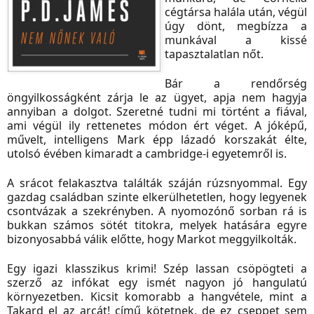
cégtársa halála után, végül
úgy dönt, megbízza a
munkával a kissé
tapasztalatlan nőt.
Bár a rendőrség
öngyilkosságként zárja le az ügyet, apja nem hagyja
annyiban a dolgot. Szeretné tudni mi történt a fiával,
ami végül ily rettenetes módon ért véget. A jóképű,
művelt, intelligens Mark épp lázadó korszakát élte,
utolsó évében kimaradt a cambridge-i egyetemről is.
A srácot felakasztva találták száján rúzsnyommal. Egy
gazdag családban szinte elkerülhetetlen, hogy legyenek
csontvázak a szekrényben. A nyomozónő sorban rá is
bukkan számos sötét titokra, melyek hatására egyre
bizonyosabbá válik előtte, hogy Markot meggyilkolták.
Egy igazi klasszikus krimi! Szép lassan csöpögteti a
szerző az infókat egy ismét nagyon jó hangulatú
környezetben. Kicsit komorabb a hangvétele, mint a
Takard el az arcát! című kötetnek, de ez cseppet sem