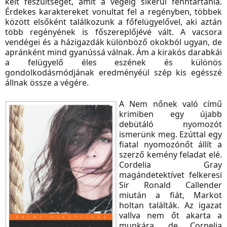
kelt feszültséget, amit a végéig sikerül fenntartania.
Érdekes karaktereket vonultat fel a regényben, többek
között elsőként találkozunk a főfelügyelővel, aki aztán
több regényének is főszereplőjévé vált. A vacsora
vendégei és a házigazdák különböző okokból ugyan, de
apránként mind gyanússá válnak. Ám a kirakós darabkái
a felügyelő éles eszének és különös
gondolkodásmódjának eredményéül szép kis egésszé
állnak össze a végére.
A Nem nőnek való című
krimiben egy újabb
debütáló nyomozót
ismerünk meg. Ezúttal egy
fiatal nyomozónőt állít a
szerző kemény feladat elé.
Cordelia Gray
magándetektívet felkeresi
Sir Ronald Callender
miután a fiát, Markot
holtan találták. Az igazat
vallva nem őt akarta a
munkára, de Cornelia