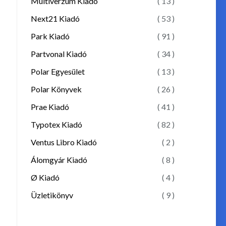
Multiverzum Kiadó
( 13 )
Next21 Kiadó
( 53 )
Park Kiadó
( 91 )
Partvonal Kiadó
( 34 )
Polar Egyesület
( 13 )
Polar Könyvek
( 26 )
Prae Kiadó
( 41 )
Typotex Kiadó
( 82 )
Ventus Libro Kiadó
( 2 )
Álomgyár Kiadó
( 8 )
Ø Kiadó
( 4 )
Üzletikönyv
( 9 )