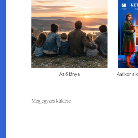
Az ő lánya
Amikor a 
Megjegyzés küldése