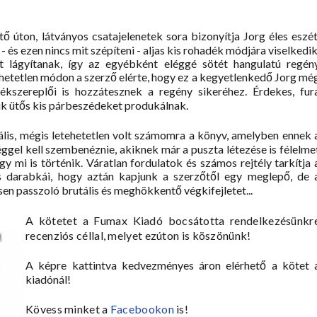
ő úton, látványos csatajelenetek sora bizonyítja Jorg éles eszét
 és ezen nincs mit szépíteni - aljas kis rohadék módjára viselkedik
t lágyítanak, így az egyébként eléggé sötét hangulatú regén
thetetlen módon a szerző elérte, hogy ez a kegyetlenkedő Jorg mé
lékszereplői is hozzátesznek a regény sikeréhez. Érdekes, fur
ik ütős kis párbeszédeket produkálnak.
tális, mégis letehetetlen volt számomra a könyv, amelyben ennek 
ggel kell szembenéznie, akiknek már a puszta létezése is félelme
gy mi is történik. Váratlan fordulatok és számos rejtély tarkítja 
ós darabkái, hogy aztán kapjunk a szerzőtől egy meglepő, de 
en passzoló brutális és meghökkentő végkifejletet...
A kötetet a
Fumax Kiadó
bocsátotta rendelkezésünkr
recenziós céllal, melyet ezúton is köszönünk!
A képre kattintva kedvezményes áron elérhető a kötet 
kiadónál!
Kövess minket a
Facebookon
is!