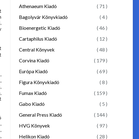
Athenaeum Kiadó
( 71 )
t
n
Bagolyvár Könyvkiadó
( 4 )
,
Bioenergetic Kiadó
( 46 )
y
Cartaphilus Kiadó
( 12 )
t
Central Könyvek
( 48 )
t
Corvina Kiadó
( 179 )
Európa Kiadó
( 69 )
,
,
Figura Könyvkiadó
( 8 )
,
,
Fumax Kiadó
( 159 )
t
Gabo Kiadó
( 5 )
General Press Kiadó
( 144 )
ó
,
HVG Könyvek
( 97 )
,
,
Helikon Kiadó
( 28 )