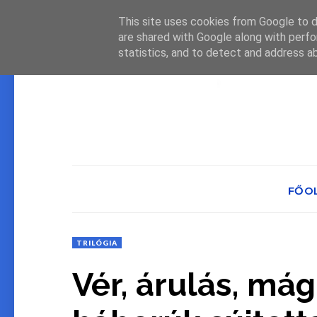
This site uses cookies from Google to de
are shared with Google along with perfo
statistics, and to detect and address a
FŐO
TRILÓGIA
Vér, árulás, mág