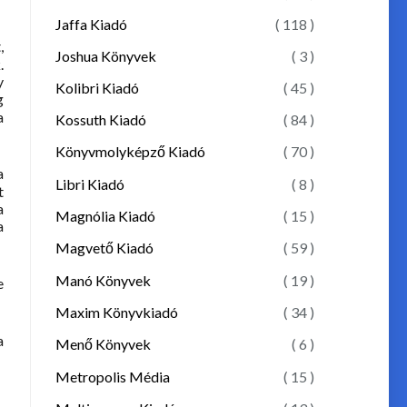
Jaffa Kiadó
( 118 )
,
Joshua Könyvek
( 3 )
.
y
Kolibri Kiadó
( 45 )
g
a
Kossuth Kiadó
( 84 )
Könyvmolyképző Kiadó
( 70 )
a
Libri Kiadó
( 8 )
t
a
Magnólia Kiadó
( 15 )
a
Magvető Kiadó
( 59 )
Manó Könyvek
( 19 )
e
Maxim Könyvkiadó
( 34 )
a
Menő Könyvek
( 6 )
Metropolis Média
( 15 )