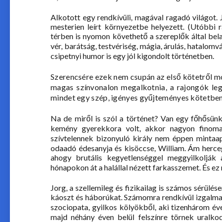
Alkotott egy rendkívüli, magával ragadó világot. J
mesterien leírt környezetbe helyezett. (Utóbbi 
térben is nyomon követhető a szereplők által bela
vér, barátság, testvériség, mágia, árulás, hatalomvá
csipetnyi humor is egy jól kigondolt történetben.
Szerencsére ezek nem csupán az első kötetről mo
magas színvonalon megalkotnia, a rajongók l
mindet egy szép, igényes gyűjteményes kötetben
Na de miről is szól a történet? Van egy főhősün
kemény gyerekkora volt, akkor nagyon finom
szívtelennek bizonyuló király nem éppen mintaapa
odaadó édesanyja és kisöccse, William. Ám herceg
ahogy brutális kegyetlenséggel meggyilkolják a
hónapokon át a halállal nézett farkasszemet. És ez
Jorg, a szellemileg és fizikailag is számos sérülés
káoszt és háborúkat. Számomra rendkívül izgalmas 
szociopata, gyilkos kölyökből, aki tizenhárom év
majd néhány éven belül felszínre törnek uralk