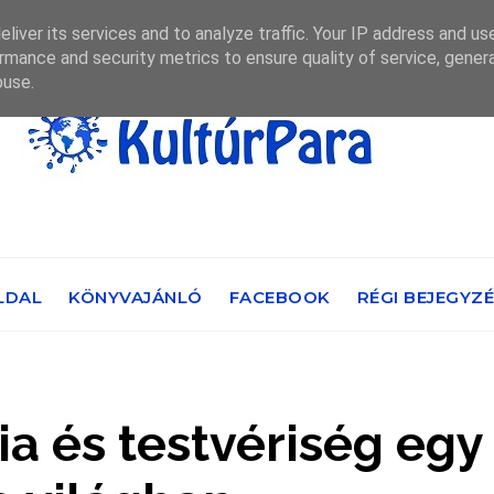
liver its services and to analyze traffic. Your IP address and us
rmance and security metrics to ensure quality of service, gene
buse.
LDAL
KÖNYVAJÁNLÓ
FACEBOOK
RÉGI BEJEGYZ
ia és testvériség egy