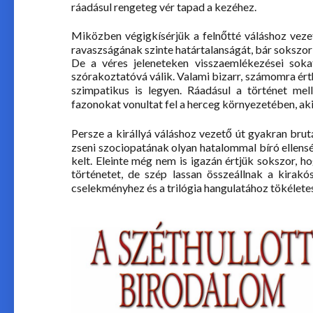
ráadásul rengeteg vér tapad a kezéhez.
Miközben végigkísérjük a felnőtté váláshoz vezet
ravaszságának szinte határtalanságát, bár sokszor -
De a véres jeleneteken visszaemlékezései soka
szórakoztatóvá válik. Valami bizarr, számomra ér
szimpatikus is legyen. Ráadásul a történet mel
fazonokat vonultat fel a herceg környezetében, ak
Persze a királlyá váláshoz vezető út gyakran bru
zseni szociopatának olyan hatalommal bíró ellensé
kelt. Eleinte még nem is igazán értjük sokszor, ho
történetet, de szép lassan összeállnak a kirak
cselekményhez és a trilógia hangulatához tökéletes