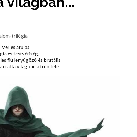
 világban...
alom-trilógia
Vér és árulás,
ia és testvériség,
les fiú lenyűgöző és brutális
 uralta világban a trón felé...