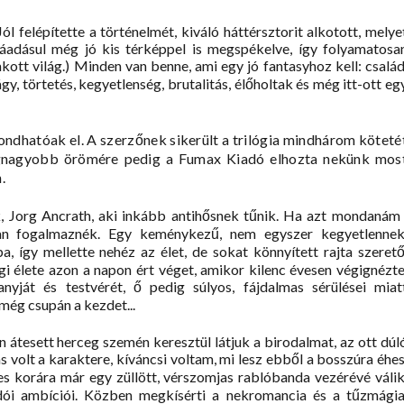
ól felépítette a történelmét, kiváló háttérsztorit alkotott, melye
ráadásul még jó kis térképpel is megspékelve, így folyamatosa
kott világ.) Minden van benne, ami egy jó fantasyhoz kell: család
gy, törtetés, kegyetlenség, brutalitás, élőholtak és még itt-ott eg
ndhatóak el. A szerzőnek sikerült a trilógia mindhárom köteté
egnagyobb örömére pedig a Fumax Kiadó elhozta nekünk mos
.
k, Jorg Ancrath, aki inkább antihősnek tűnik. Ha azt mondanám 
an fogalmaznék. Egy keménykezű, nem egyszer kegyetlennek
, így mellette nehéz az élet, de sokat könnyített rajta szerető
i élete azon a napon ért véget, amikor kilenc évesen végignézte
nyját és testvérét, ő pedig súlyos, fájdalmas sérülései miat
 még csupán a kezdet...
en átesett herceg szemén keresztül látjuk a birodalmat, az ott dúl
volt a karaktere, kíváncsi voltam, mi lesz ebből a bosszúra éhes
es korára már egy züllött, vérszomjas rablóbanda vezérévé válik
odói ambíciói. Közben megkísérti a nekromancia és a tűzmágia