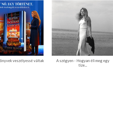
könyvek veszélyessé váltak
A szégyen - Hogyan éli meg egy
tize...