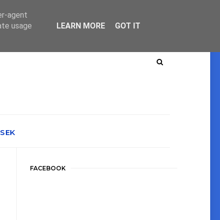
er-agent
rate usage
LEARN MORE
GOT IT
ÉSEK
FACEBOOK