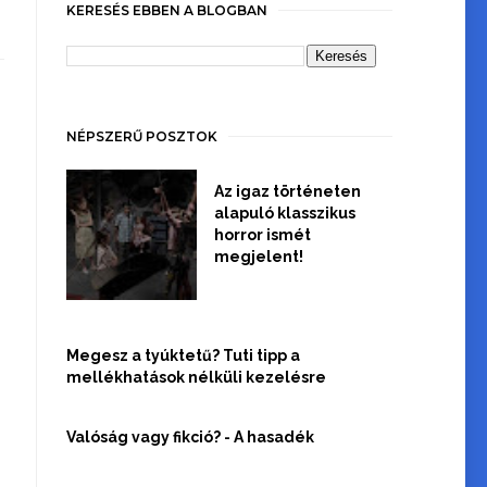
KERESÉS EBBEN A BLOGBAN
NÉPSZERŰ POSZTOK
Az igaz történeten
alapuló klasszikus
horror ismét
megjelent!
Megesz a tyúktetű? Tuti tipp a
mellékhatások nélküli kezelésre
Valóság vagy fikció? - A hasadék