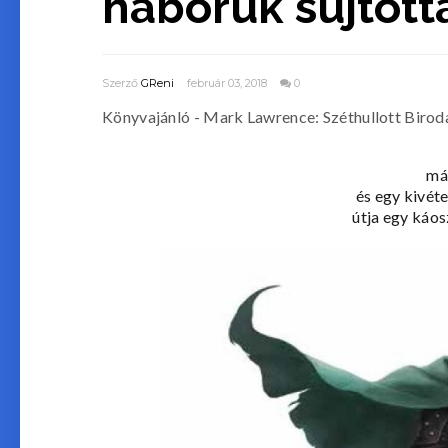
háborúk sújtotta
Szerző
GReni
február 03, 2018
0
Könyvajánló - Mark Lawrence: Széthullott Birod
mág
és egy kivéte
útja egy káosz