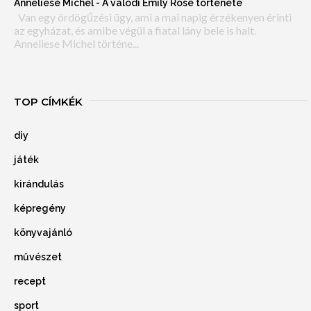
Anneliese Michel - A valódi Emily Rose története
Van egy ördögűzési ügy, ami a mai napig érzékenyen érinti
az egyházat, és amibe végül a fiatal lány bele is halt.
Anneliese Michel történe...
TOP CÍMKÉK
diy
játék
kirándulás
képregény
könyvajánló
művészet
recept
sport