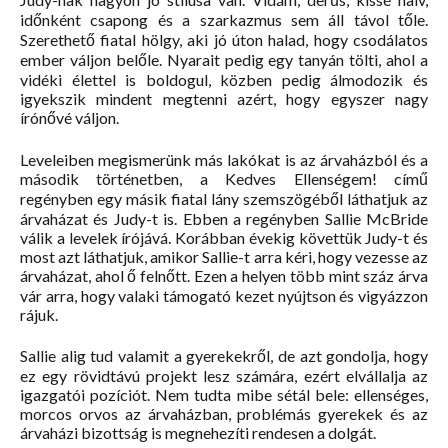
időnként csapong és a szarkazmus sem áll távol tőle.
Szerethető fiatal hölgy, aki jó úton halad, hogy csodálatos
ember váljon belőle. Nyarait pedig egy tanyán tölti, ahol a
vidéki élettel is boldogul, közben pedig álmodozik és
igyekszik mindent megtenni azért, hogy egyszer nagy
írónővé váljon.
Leveleiben megismerünk más lakókat is az árvaházból és a
második történetben, a Kedves Ellenségem! című
regényben egy másik fiatal lány szemszögéből láthatjuk az
árvaházat és Judy-t is. Ebben a regényben Sallie McBride
válik a levelek írójává. Korábban évekig követtük Judy-t és
most azt láthatjuk, amikor Sallie-t arra kéri, hogy vezesse az
árvaházat, ahol ő felnőtt. Ezen a helyen több mint száz árva
vár arra, hogy valaki támogató kezet nyújtson és vigyázzon
rájuk.
Sallie alig tud valamit a gyerekekről, de azt gondolja, hogy
ez egy rövidtávú projekt lesz számára, ezért elvállalja az
igazgatói pozíciót. Nem tudta mibe sétál bele: ellenséges,
morcos orvos az árvaházban, problémás gyerekek és az
árvaházi bizottság is megnehezíti rendesen a dolgát.