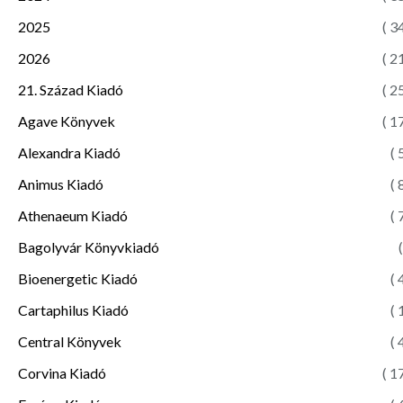
2025
( 3
2026
( 2
21. Század Kiadó
( 2
Agave Könyvek
( 1
Alexandra Kiadó
( 
Animus Kiadó
( 
Athenaeum Kiadó
( 
Bagolyvár Könyvkiadó
(
Bioenergetic Kiadó
( 
Cartaphilus Kiadó
( 
Central Könyvek
( 
Corvina Kiadó
( 1