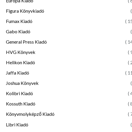
Európa Kiadó
( 
Figura Könyvkiadó
(
Fumax Kiadó
( 1
Gabo Kiadó
(
General Press Kiadó
( 1
HVG Könyvek
( 
Helikon Kiadó
( 
Jaffa Kiadó
( 1
Joshua Könyvek
(
Kolibri Kiadó
( 
Kossuth Kiadó
( 
Könyvmolyképző Kiadó
( 
Libri Kiadó
(