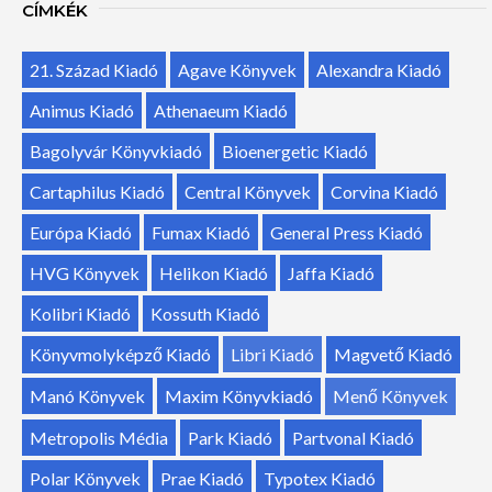
CÍMKÉK
21. Század Kiadó
Agave Könyvek
Alexandra Kiadó
Animus Kiadó
Athenaeum Kiadó
Bagolyvár Könyvkiadó
Bioenergetic Kiadó
Cartaphilus Kiadó
Central Könyvek
Corvina Kiadó
Európa Kiadó
Fumax Kiadó
General Press Kiadó
HVG Könyvek
Helikon Kiadó
Jaffa Kiadó
Kolibri Kiadó
Kossuth Kiadó
Könyvmolyképző Kiadó
Libri Kiadó
Magvető Kiadó
Manó Könyvek
Maxim Könyvkiadó
Menő Könyvek
Metropolis Média
Park Kiadó
Partvonal Kiadó
Polar Könyvek
Prae Kiadó
Typotex Kiadó