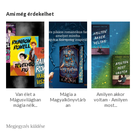
Ami még érdekelhet
Van élet a
Mágia a
Amilyen akkor
Mágusvilágban
Magyalkönyvtárb
voltam - Amilyen
mágia nélk...
an
most...
Megjegyzés küldése