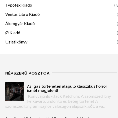
Typotex Kiadó
( 
Ventus Libro Kiadó
(
Álomgyár Kiadó
(
Ø Kiadó
(
Üzletikönyv
(
NÉPSZERŰ POSZTOK
Az igaz történeten alapuló klasszikus horror
ismét megjelent!
Könyvajánló - Jack Ketchum: A szomszéd lány
Felkavaró, undorító és beteg történet A
szomszéd lány, ami sajnos valóságon alapszik, sőt: a va...