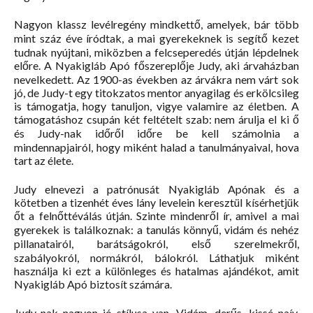
Nagyon klassz levélregény mindkettő, amelyek, bár több
mint száz éve íródtak, a mai gyerekeknek is segítő kezet
tudnak nyújtani, miközben a felcseperedés útján lépdelnek
előre. A Nyakigláb Apó főszereplője Judy, aki árvaházban
nevelkedett. Az 1900-as években az árvákra nem várt sok
jó, de Judy-t egy titokzatos mentor anyagilag és erkölcsileg
is támogatja, hogy tanuljon, vigye valamire az életben. A
támogatáshoz csupán két feltételt szab: nem árulja el ki ő
és Judy-nak időről időre be kell számolnia a
mindennapjairól, hogy miként halad a tanulmányaival, hova
tart az élete.
Judy elnevezi a patrónusát Nyakigláb Apónak és a
kötetben a tizenhét éves lány levelein keresztül kísérhetjük
őt a felnőttéválás útján. Szinte mindenről ír, amivel a mai
gyerekek is találkoznak: a tanulás könnyű, vidám és nehéz
pillanatairól, barátságokról, első szerelmekről,
szabályokról, normákról, bálokról. Láthatjuk miként
használja ki ezt a különleges és hatalmas ajándékot, amit
Nyakigláb Apó biztosít számára.
Judy-nak nagyon jó stílusa van. Vidám, derűs, kissé naív,