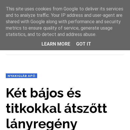
This site uses cookies from Google to deliver its services
and to analyze traffic. Your IP address and user-agent are
shared with Google along with performance and security
metrics to ensure quality of service, generate usage
statistics, and to detect and address abuse.
LEARN MORE
GOT IT
MENU
NYAKIGLÁB APÓ
Két bájos és
titkokkal átszőtt
lányregény