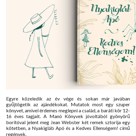
Egyre közeledik az év vége és sokan már javában
gyűjtögetik az ajándékokat. Mutatok most egy szuper
könyvet, amivel érdemes meglepni a család, a baráti kör 12-
16 éves tagjait. A Manó Könyvek jóvoltából gyönyörű
borítóval jelent meg Jean Webster két remek sztorija egy
kötetben, a Nyakigláb ​Apó és a Kedves Ellenségem! című
regények.