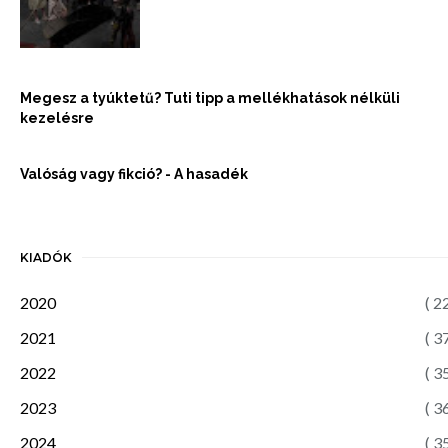
Megesz a tyúktetű? Tuti tipp a mellékhatások nélküli
kezelésre
Valóság vagy fikció? - A hasadék
KIADÓK
2020
( 2
2021
( 3
2022
( 3
2023
( 3
2024
( 3