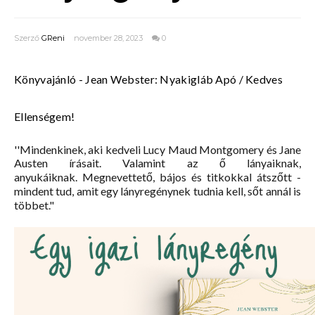
Szerző
GReni
november 28, 2023
0
Könyvajánló - Jean Webster: Nyakigláb Apó / Kedves
Ellenségem!
''Mindenkinek, aki kedveli Lucy Maud Montgomery és Jane
Austen írásait. Valamint az ő lányaiknak,
anyukáiknak. Megnevettető, bájos és titkokkal átszőtt -
mindent tud, amit egy lányregénynek tudnia kell, sőt annál is
többet."