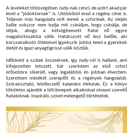
A leveleket többségében Judy-nak címzi, de azért akad pár
levél a "jódoktornak" is. Utóbbiból ered a regény címe is.
Teljesen más hangulata volt ennek a sztorinak. Az elején
Sallie sokszor nem tudja mit csináljon, hogy csinálja, de
látjuk, ahogy a kétségbeesett fiatal nő egyre
magabiztosabbá válik. Határozott nő lesz belőle, aki
korszakalkotó ötleteivel igyekszik jobbá tenni a gyerekek
életét és igazi anyagtigrissé válik köztük.
Időnként a szálak összeérnek, így Judy-ról is hallunk, ami
kifejezetten tetszett, bár szerintem az első sztori
erősebbre sikerült, vagy legalábbis én jobban élveztem.
Szerettem mindkét szereplőt és a regények hangulatát.
Szórakoztató, lebilincselő kalandos életutak. Ez a könyv
tökéletes ajándék a téli ünnepek alkalmával olvasni szerető
fiataloknak. Inspiráló, szívet melengető történetek.