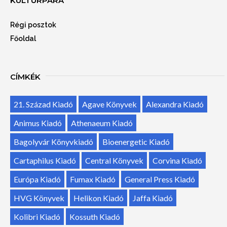
KULTÚRPARA
Régi posztok
Főoldal
CÍMKÉK
21. Század Kiadó
Agave Könyvek
Alexandra Kiadó
Animus Kiadó
Athenaeum Kiadó
Bagolyvár Könyvkiadó
Bioenergetic Kiadó
Cartaphilus Kiadó
Central Könyvek
Corvina Kiadó
Európa Kiadó
Fumax Kiadó
General Press Kiadó
HVG Könyvek
Helikon Kiadó
Jaffa Kiadó
Kolibri Kiadó
Kossuth Kiadó