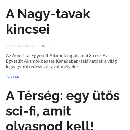
A Nagy-tavak
kincsei
szeptember 18, 2017
0
Az Amerikai Egyesült Államok tagállamai 3. rész Az
Egyesült Államokban (és Kanadában) találhatóak a világ
legnagyobb édesvizű tavai, melyeke...
Tovább
A Térség: egy ütős
sci-fi, amit
olvasnod kell!