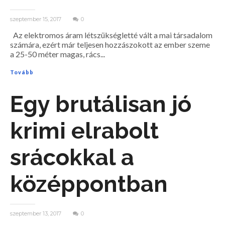
szeptember 15, 2017
0
Az elektromos áram létszükségletté vált a mai társadalom
számára, ezért már teljesen hozzászokott az ember szeme
a 25-50 méter magas, rács...
Tovább
Egy brutálisan jó
krimi elrabolt
srácokkal a
középpontban
szeptember 13, 2017
0