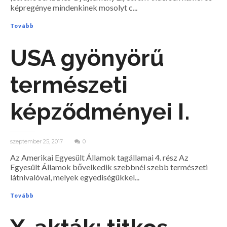
képregénye mindenkinek mosolyt c...
Tovább
USA gyönyörű
természeti
képződményei I.
szeptember 25, 2017
0
Az Amerikai Egyesült Államok tagállamai 4. rész Az
Egyesült Államok bővelkedik szebbnél szebb természeti
látnivalóval, melyek egyediségükkel...
Tovább