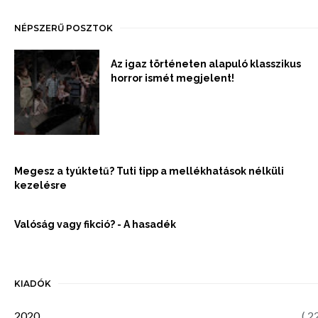
NÉPSZERŰ POSZTOK
Az igaz történeten alapuló klasszikus
horror ismét megjelent!
Megesz a tyúktetű? Tuti tipp a mellékhatások nélküli
kezelésre
Valóság vagy fikció? - A hasadék
KIADÓK
2020
( 2