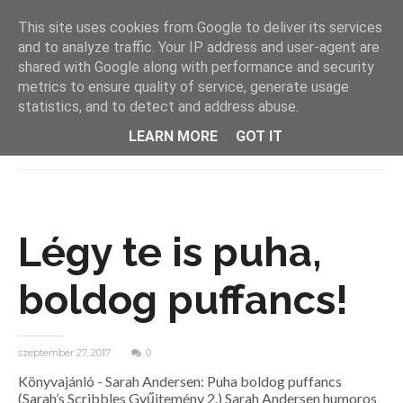
This site uses cookies from Google to deliver its services
and to analyze traffic. Your IP address and user-agent are
shared with Google along with performance and security
metrics to ensure quality of service, generate usage
statistics, and to detect and address abuse.
LEARN MORE
GOT IT
MENU
Légy te is puha,
boldog puffancs!
szeptember 27, 2017
0
Könyvajánló - Sarah Andersen: Puha boldog puffancs
(Sarah’s Scribbles Gyűjtemény 2.) Sarah Andersen humoros