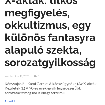
X-akták: titkos
megfigyelés,
okkultizmus, egy
különös fantasyra
alapuló szekta,
sorozatgyilkosság
szeptember 19, 2017
0
Könyvajánló - Kami Garcia: A ​káosz ügynöke (Az X-akták:
Kezdetek 1.) A 90-es évek egyik legnépszerűbb
sorozatáért még ma is világszerte mil...
Tovább