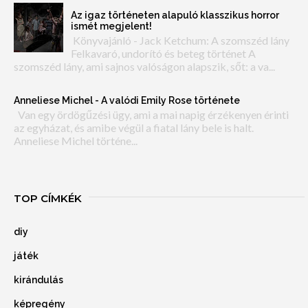
Az igaz történeten alapuló klasszikus horror
ismét megjelent!
Könyvajánló - Jack Ketchum: A szomszéd lány
Felkavaró, undorító és beteg történet A
szomszéd lány, ami sajnos valóságon alapszik, sőt: a va...
Anneliese Michel - A valódi Emily Rose története
Van egy ördögűzési ügy, ami a mai napig érzékenyen érinti
az egyházat, és amibe végül a fiatal lány bele is halt.
Anneliese Michel történe...
TOP CÍMKÉK
diy
játék
kirándulás
képregény