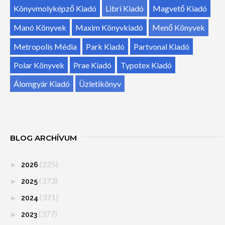
Könyvmolyképző Kiadó
Libri Kiadó
Magvető Kiadó
Manó Könyvek
Maxim Könyvkiadó
Menő Könyvek
Metropolis Média
Park Kiadó
Partvonal Kiadó
Polar Könyvek
Prae Kiadó
Typotex Kiadó
Álomgyár Kiadó
Üzletikönyv
BLOG ARCHÍVUM
(225)
►
2026
(373)
►
2025
(371)
►
2024
(377)
►
2023