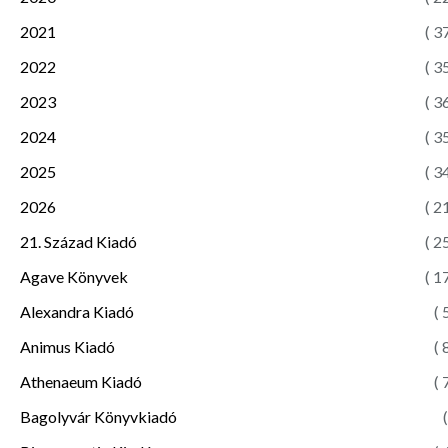
2021
( 3
2022
( 3
2023
( 3
2024
( 3
2025
( 3
2026
( 2
21. Század Kiadó
( 2
Agave Könyvek
( 1
Alexandra Kiadó
( 
Animus Kiadó
( 
Athenaeum Kiadó
( 
Bagolyvár Könyvkiadó
(