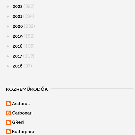
(382)
►
2022
(384)
►
2021
(232)
►
2020
(152)
►
2019
(105)
►
2018
(119)
►
2017
(37)
►
2016
KÖZREMŰKÖDŐK
Arcturus
Carbonari
GReni
Kultúrpara