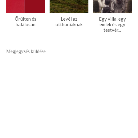
Őrülten ​és
Levél az
Egy villa, egy
halálosan
otthoniaknak
emlék és egy
testvér...
Megjegyzés küldése