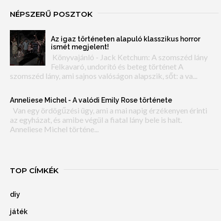
NÉPSZERŰ POSZTOK
Az igaz történeten alapuló klasszikus horror
ismét megjelent!
Könyvajánló - Jack Ketchum: A szomszéd lány
Felkavaró, undorító és beteg történet A
szomszéd lány, ami sajnos valóságon alapszik, sőt: a va...
Anneliese Michel - A valódi Emily Rose története
Van egy ördögűzési ügy, ami a mai napig érzékenyen érinti
az egyházat, és amibe végül a fiatal lány bele is halt.
Anneliese Michel történe...
TOP CÍMKÉK
diy
játék