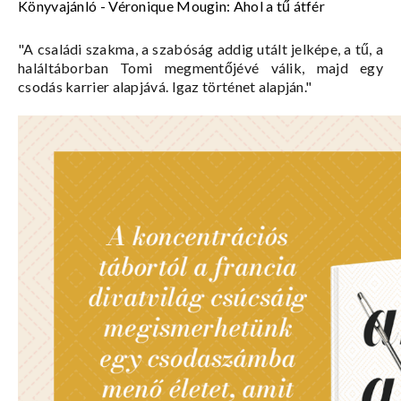
Könyvajánló - Véronique Mougin: Ahol a tű átfér
"A családi szakma, a szabóság addig utált jelképe, a tű, a
haláltáborban Tomi megmentőjévé válik, majd egy
csodás karrier alapjává. Igaz történet alapján."