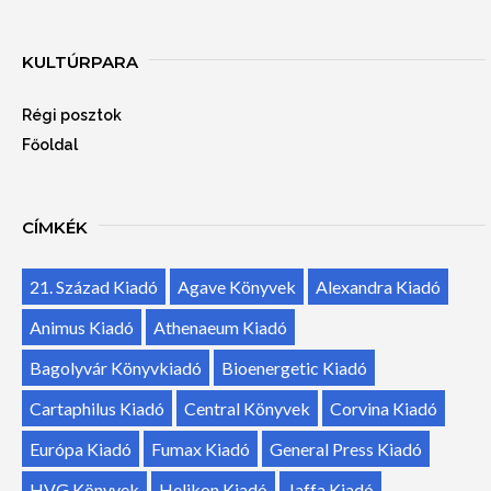
KULTÚRPARA
Régi posztok
Főoldal
CÍMKÉK
21. Század Kiadó
Agave Könyvek
Alexandra Kiadó
Animus Kiadó
Athenaeum Kiadó
Bagolyvár Könyvkiadó
Bioenergetic Kiadó
Cartaphilus Kiadó
Central Könyvek
Corvina Kiadó
Európa Kiadó
Fumax Kiadó
General Press Kiadó
HVG Könyvek
Helikon Kiadó
Jaffa Kiadó