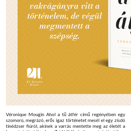
Véronique Mougin Ahol a tű átfér című regényében egy
szomorú, megrázó, erős igaz történetet mesél el egy zisdó
tinédzser fiúról, akinek a varrás mentette meg az életét a