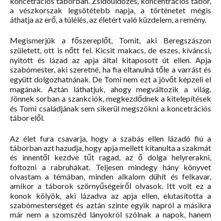
koncetrációs táborban. Zsidóüldözés, koncentrációs tábor,
a vészkorszak legsötétebb napja, a történetet mégis
áthatja az erő, a túlélés, az életért való küzdelem, a remény.
Megismerjük a főszereplőt, Tomit, aki Beregszászon
született, ott is nőtt fel. Kicsit makacs, de eszes, kíváncsi,
nyitott és lázad az apja által kitaposott út ellen. Apja
szabómester, aki szeretné, ha fia eltanulná tőle a varrást és
együtt dolgozhatnának. De Tomi nem ezt a jövőt képzeli el
magának. Aztán láthatjuk, ahogy megváltozik a világ.
Jönnek sorban a szankciók, megkezdődnek a kitelepítések
és Tomi családjának sem sikerül megszökni a koncetrációs
tábor elől.
Az élet fura csavarja, hogy a szabás ellen lázadó fiú a
táborban azt hazudja, hogy apja mellett kitanulta a szakmát
és innentől kezdve tűt ragad, az ő dolga helyrerakni,
foltozni a rabruhákat. Teljesen mindegy hány könyvet
olvastam a témában, minden alkalom dühít és felkavar,
amikor a táborok szörnyűségeiről olvasok. Itt volt ez a
konok kölyök, aki lázadva az apja ellen, elutasította a
szabómesterséget és aztán szinte egyik napról a másikra
már nem a szomszéd lányokról szólnak a napok, hanem