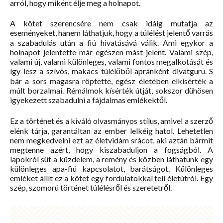
arról, hogy miként élje meg a holnapot.
A kötet szerencsére nem csak idáig mutatja az
eseményeket, hanem láthatjuk, hogy a túlélést jelentő varrás
a szabadulás után a fiú hivatásává válik. Ami egykor a
holnapot jelentette már egészen mást jelent. Valami szép,
valami új, valami különleges, valami fontos megalkotását és
így lesz a szívós, makacs túlélőből apránként divatguru. S
bár a sors magasra röptette, egész életében elkísérték a
múlt borzalmai. Rémálmok kísérték útját, sokszor dühösen
igyekezett szabadulni a fájdalmas emlékektől.
Ez a történet és a kiváló olvasmányos stílus, amivel a szerző
elénk tárja, garantáltan az ember lelkéig hatol. Lehetetlen
nem megkedvelni ezt az életvidám srácot, aki aztán bármit
megtenne azért, hogy kiszabaduljon a fogságból. A
lapokról süt a küzdelem, a remény és közben láthatunk egy
különleges apa-fiú kapcsolatot, barátságot. Különleges
emléket állít ez a kötet egy fordulatokkal teli életútról. Egy
szép, szomorú történet túlélésről és szeretetről.