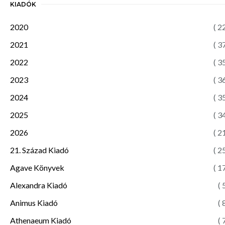
KIADÓK
2020
( 2
2021
( 3
2022
( 3
2023
( 3
2024
( 3
2025
( 3
2026
( 2
21. Század Kiadó
( 2
Agave Könyvek
( 1
Alexandra Kiadó
( 
Animus Kiadó
( 
Athenaeum Kiadó
( 