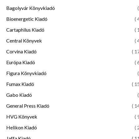
Bagolyvár Könyvkiadó
(
Bioenergetic Kiadó
( 
Cartaphilus Kiadó
( 
Central Könyvek
( 
Corvina Kiadó
( 1
Európa Kiadó
( 
Figura Könyvkiadó
(
Fumax Kiadó
( 1
Gabo Kiadó
(
General Press Kiadó
( 1
HVG Könyvek
( 
Helikon Kiadó
( 
Jaffa Kiadó
( 1