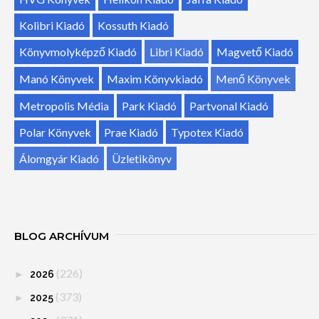
Kolibri Kiadó
Kossuth Kiadó
Könyvmolyképző Kiadó
Libri Kiadó
Magvető Kiadó
Manó Könyvek
Maxim Könyvkiadó
Menő Könyvek
Metropolis Média
Park Kiadó
Partvonal Kiadó
Polar Könyvek
Prae Kiadó
Typotex Kiadó
Álomgyár Kiadó
Üzletikönyv
BLOG ARCHÍVUM
(226)
►
2026
(373)
►
2025