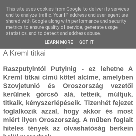
This site uses cookies from Google to deliver its services
and to analyze traffic. Your IP address and user-agent are
shared with Google along with performance and security
metrics to ensure quality of service, generate usage
statistics, and to detect and address abuse.
▼
LEARN MORE
GOT IT
2024. április 19., péntek
A Kreml titkai
Raszputyintól Putyinig - ez lehetne A
Kreml titkai című kötet alcíme, amelyben
Szovjetunió és Oroszország vezetői
kerülnek górcső alá, tetteik, múltjuk,
titkaik, kényszerlépéseik. Tizenhét fejezet
foglalkozik azzal, hogy akkor és most
miért ilyen Oroszország. A műben foglalt
hiteles tények az olvashatóság berkein