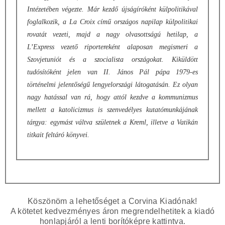
Intézetében végezte. Már kezdő újságíróként külpolitikával
foglalkozik, a La Croix című országos napilap külpolitikai
rovatát vezeti, majd a nagy olvasottságú hetilap, a
L’Express vezető riportereként alaposan megismeri a
Szovjetuniót és a szocialista országokat. Kiküldött
tudósítóként jelen van II. János Pál pápa 1979-es
történelmi jelentőségű lengyelországi látogatásán. Ez olyan
nagy hatással van rá, hogy attól kezdve a kommunizmus
mellett a katolicizmus is szenvedélyes kutatómunkájának
tárgya: egymást váltva születnek a Kreml, illetve a Vatikán
titkait feltáró könyvei.
Köszönöm a lehetőséget a Corvina Kiadónak!
A kötetet kedvezményes áron megrendelhetitek a kiadó
honlapjáról a lenti borítóképre kattintva.