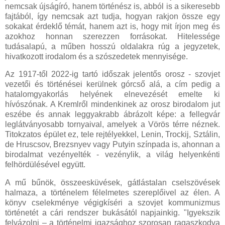
nemcsak újságíró, hanem történész is, abból is a sikeresebb
fajtából, így nemcsak azt tudja, hogyan rakjon össze egy
sokakat érdeklő témát, hanem azt is, hogy mit írjon meg és
azokhoz honnan szerezzen forrásokat. Hitelessége
tudásalapú, a műben hosszú oldalakra rúg a jegyzetek,
hivatkozott irodalom és a szószedetek mennyisége.
Az 1917-től 2022-ig tartó időszak jelentős orosz - szovjet
vezetői és történései kerülnek górcső alá, a cím pedig a
hatalomgyakorlás helyének elnevezését emelte ki
hívószónak. A Kremlről mindenkinek az orosz birodalom jut
eszébe és annak leggyakrabb ábrázolt képe: a fellegvár
leglátványosabb tornyaival, amelyek a Vörös térre néznek.
Titokzatos épület ez, tele rejtélyekkel, Lenin, Trockij, Sztálin,
de Hruscsov, Brezsnyev vagy Putyin színpada is, ahonnan a
birodalmat vezényelték - vezénylik, a világ helyenkénti
felhördülésével együtt.
A mű bűnök, összeesküvések, gátlástalan cselszövések
halmaza, a történelem félelmetes szereplőivel az élen. A
könyv cselekménye végigkíséri a szovjet kommunizmus
történetét a cári rendszer bukásától napjainkig. "Igyekszik
felvázolni – a történelmi igazsághoz szorosan ragaszkodva