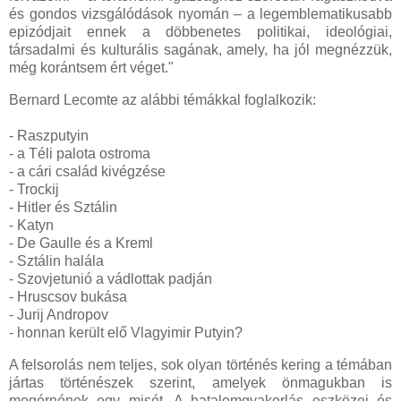
és gondos vizsgálódások nyomán – a legemblematikusabb
epizódjait ennek a döbbenetes politikai, ideológiai,
társadalmi és kulturális sagának, amely, ha jól megnézzük,
még korántsem ért véget."
Bernard Lecomte az alábbi témákkal foglalkozik:
- Raszputyin
- a Téli palota ostroma
- a cári család kivégzése
- Trockij
- Hitler és Sztálin
- Katyn
- De Gaulle és a Kreml
- Sztálin halála
- Szovjetunió a vádlottak padján
- Hruscsov bukása
- Jurij Andropov
- honnan került elő Vlagyimir Putyin?
A felsorolás nem teljes, sok olyan történés kering a témában
jártas történészek szerint, amelyek önmagukban is
megérnének egy misét. A hatalomgyakorlás eszközei és