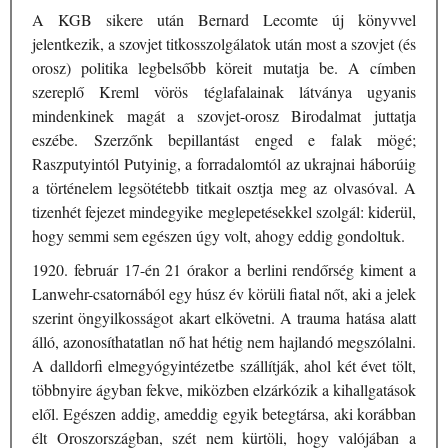
A ​KGB sikere után Bernard Lecomte új könyvvel
jelentkezik, a szovjet titkosszolgálatok után most a szovjet (és
orosz) politika legbelsőbb köreit mutatja be. A címben
szereplő Kreml vörös téglafalainak látványa ugyanis
mindenkinek magát a szovjet-orosz Birodalmat juttatja
eszébe. Szerzőnk bepillantást enged e falak mögé;
Raszputyintól Putyinig, a forradalomtól az ukrajnai háborúig
a történelem legsötétebb titkait osztja meg az olvasóval. A
tizenhét fejezet mindegyike meglepetésekkel szolgál: kiderül,
hogy semmi sem egészen úgy volt, ahogy eddig gondoltuk.
1920. február 17-én 21 órakor a berlini rendőrség kiment a
Lanwehr-csatornából egy húsz év körüli fiatal nőt, aki a jelek
szerint öngyilkosságot akart elkövetni. A trauma hatása alatt
álló, azonosíthatatlan nő hat hétig nem hajlandó megszólalni.
A dalldorfi elmegyógyintézetbe szállítják, ahol két évet tölt,
többnyire ágyban fekve, miközben elzárkózik a kihallgatások
elől. Egészen addig, ameddig egyik betegtársa, aki korábban
élt Oroszországban, szét nem kürtöli, hogy valójában a