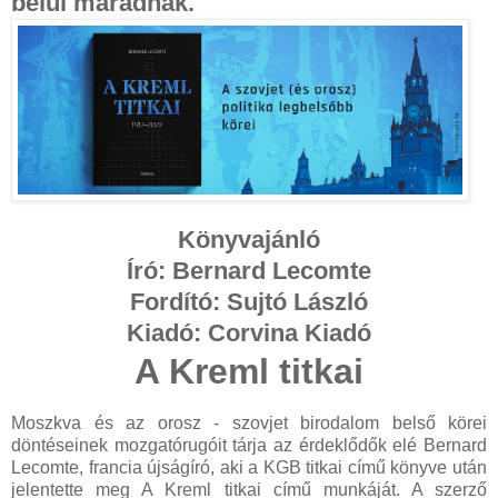
belül maradnak.
Könyvajánló
Író: Bernard Lecomte
Fordító: Sujtó László
Kiadó: Corvina Kiadó
A Kreml titkai
Moszkva és az orosz - szovjet birodalom belső körei
döntéseinek mozgatórugóit tárja az érdeklődők elé Bernard
Lecomte, francia újságíró, aki a KGB titkai című könyve után
jelentette meg A Kreml titkai című munkáját. A szerző