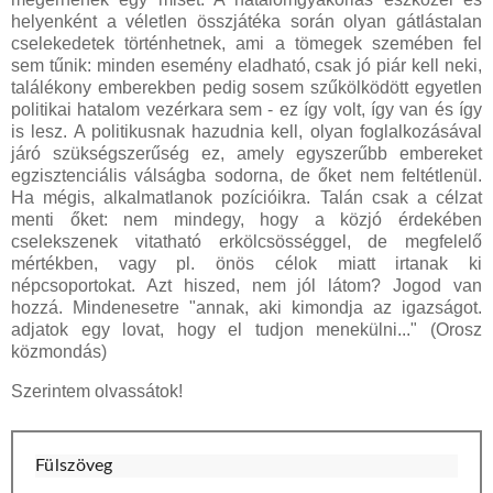
helyenként a véletlen összjátéka során olyan gátlástalan
cselekedetek történhetnek, ami a tömegek szemében fel
sem tűnik: minden esemény eladható, csak jó piár kell neki,
találékony emberekben pedig sosem szűkölködött egyetlen
politikai hatalom vezérkara sem - ez így volt, így van és így
is lesz. A politikusnak hazudnia kell, olyan foglalkozásával
járó szükségszerűség ez, amely egyszerűbb embereket
egzisztenciális válságba sodorna, de őket nem feltétlenül.
Ha mégis, alkalmatlanok pozícióikra. Talán csak a célzat
menti őket: nem mindegy, hogy a közjó érdekében
cselekszenek vitatható erkölcsösséggel, de megfelelő
mértékben, vagy pl. önös célok miatt irtanak ki
népcsoportokat. Azt hiszed, nem jól látom? Jogod van
hozzá. Mindenesetre "annak, aki kimondja az igazságot.
adjatok egy lovat, hogy el tudjon menekülni..." (Orosz
közmondás)
Szerintem olvassátok!
Fülszöveg