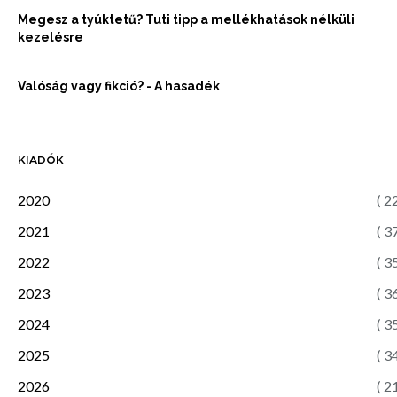
Megesz a tyúktetű? Tuti tipp a mellékhatások nélküli
kezelésre
Valóság vagy fikció? - A hasadék
KIADÓK
2020
( 2
2021
( 3
2022
( 3
2023
( 3
2024
( 3
2025
( 3
2026
( 2