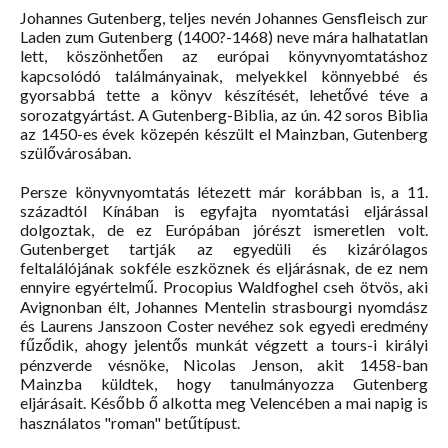
Johannes Gutenberg, teljes nevén Johannes Gensfleisch zur
Laden zum Gutenberg (1400?-1468) neve mára halhatatlan
lett, köszönhetően az európai könyvnyomtatáshoz
kapcsolódó találmányainak, melyekkel könnyebbé és
gyorsabbá tette a könyv készítését, lehetővé téve a
sorozatgyártást. A Gutenberg-Biblia, az ún. 42 soros Biblia
az 1450-es évek közepén készült el Mainzban, Gutenberg
szülővárosában.
Persze könyvnyomtatás létezett már korábban is, a 11.
századtól Kínában is egyfajta nyomtatási eljárással
dolgoztak, de ez Európában jórészt ismeretlen volt.
Gutenberget tartják az egyedüli és kizárólagos
feltalálójának sokféle eszköznek és eljárásnak, de ez nem
ennyire egyértelmű. Procopius Waldfoghel cseh ötvös, aki
Avignonban élt, Johannes Mentelin strasbourgi nyomdász
és Laurens Janszoon Coster nevéhez sok egyedi eredmény
fűződik, ahogy jelentős munkát végzett a tours-i királyi
pénzverde vésnöke, Nicolas Jenson, akit 1458-ban
Mainzba küldtek, hogy tanulmányozza Gutenberg
eljárásait. Később ő alkotta meg Velencében a mai napig is
használatos "roman" betűtípust.