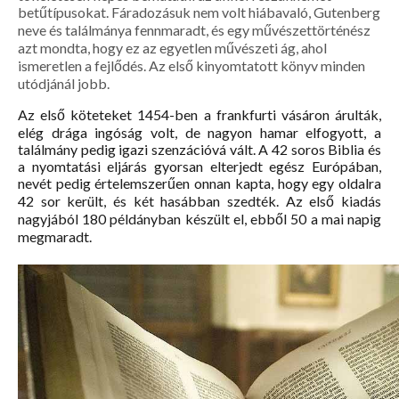
betűtípusokat. Fáradozásuk nem volt hiábavaló, Gutenberg
neve és találmánya fennmaradt, és egy művészettörténész
azt mondta, hogy ez az egyetlen művészeti ág, ahol
ismeretlen a fejlődés. Az első kinyomtatott könyv minden
utódjánál jobb.
Az első köteteket 1454-ben a frankfurti vásáron árulták,
elég drága ingóság volt, de nagyon hamar elfogyott, a
találmány pedig igazi szenzációvá vált. A 42 soros Biblia és
a nyomtatási eljárás gyorsan elterjedt egész Európában,
nevét pedig értelemszerűen onnan kapta, hogy egy oldalra
42 sor került, és két hasábban szedték. Az első kiadás
nagyjából 180 példányban készült el, ebből 50 a mai napig
megmaradt.