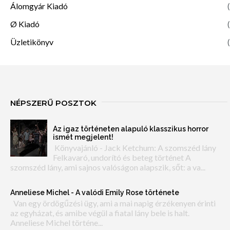
Álomgyár Kiadó
(
Ø Kiadó
(
Üzletikönyv
(
NÉPSZERŰ POSZTOK
Az igaz történeten alapuló klasszikus horror
ismét megjelent!
Könyvajánló - Jack Ketchum: A szomszéd lány
Felkavaró, undorító és beteg történet A
szomszéd lány, ami sajnos valóságon alapszik, sőt: a va...
Anneliese Michel - A valódi Emily Rose története
Van egy ördögűzési ügy, ami a mai napig érzékenyen érinti
az egyházat, és amibe végül a fiatal lány bele is halt.
Anneliese Michel történe...