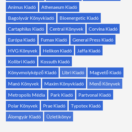
Animus Kiadó
Athenaeum Kiadó
Bagolyvár Könyvkiadó
Bioenergetic Kiadó
Cartaphilus Kiadó
Central Könyvek
Corvina Kiadó
Európa Kiadó
Fumax Kiadó
General Press Kiadó
HVG Könyvek
Helikon Kiadó
Jaffa Kiadó
Kolibri Kiadó
Kossuth Kiadó
Könyvmolyképző Kiadó
Libri Kiadó
Magvető Kiadó
Manó Könyvek
Maxim Könyvkiadó
Menő Könyvek
Metropolis Média
Park Kiadó
Partvonal Kiadó
Polar Könyvek
Prae Kiadó
Typotex Kiadó
Álomgyár Kiadó
Üzletikönyv