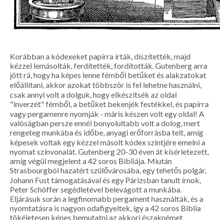
Korábban a kódexeket papírra írták, díszítették, majd
kézzel lemásolták, ferdítették, fordították. Gutenberg arra
jött rá, hogy ha képes lenne fémből betűket és alakzatokat
előállítani, akkor azokat többször is fel lehetne használni,
csak annyi volt a dolguk, hogy elkészítsék az oldal
"inverzét" fémből, a betűket bekenjék festékkel, és papírra
vagy pergamenre nyomják - máris készen volt egy oldal! A
valóságban persze ennél bonyolultabb volt a dolog, mert
rengeteg munkába és időbe, anyagi erőforrásba telt, amíg
képesek voltak egy kézzel másolt kódex szintjére emelni a
nyomat színvonalát. Gutenberg 20-30 éven át kísérletezett,
amíg végül megjelent a 42 soros Bibliája. Miután
Strasbourgból hazatért szülővárosába, egy tehetős polgár,
Johann Fust támogatásával és egy Párizsban tanult írnok,
Peter Schöffer segédletével belevágott a munkába.
Eljárásuk során a legfinomabb pergament használták, és a
nyomtatásra is nagyon odafigyeltek, így a 42 soros Biblia
tökéletesen képes bemutatni az akkori északnémet