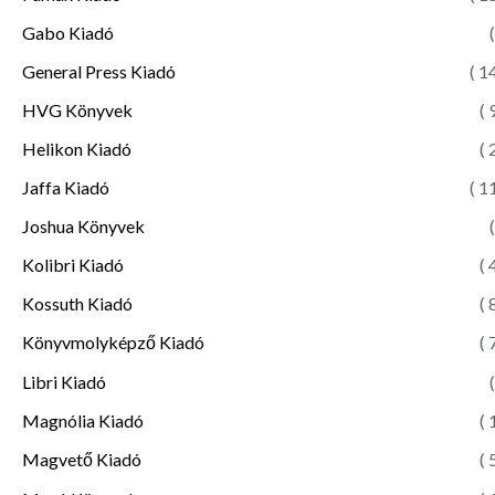
Gabo Kiadó
(
General Press Kiadó
( 1
HVG Könyvek
( 
Helikon Kiadó
( 
Jaffa Kiadó
( 1
Joshua Könyvek
(
Kolibri Kiadó
( 
Kossuth Kiadó
( 
Könyvmolyképző Kiadó
( 
Libri Kiadó
(
Magnólia Kiadó
( 
Magvető Kiadó
( 