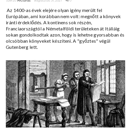
Szerző
Arcturus
augusztus 31, 2021
0
Az 1400-as évek elejére olyan igény merült fel
Európában, ami korábban nem volt: megnőtt a könyvek
iránti érdeklődés. A kontinens sok részén,
Franciaországtól a Németalföldi területeken át Itáliáig
sokan gondolkodtak azon, hogy is lehetne gyorsabban és
olcsóbban könyveket készíteni. A "győztes" végül
Gutenberg lett.