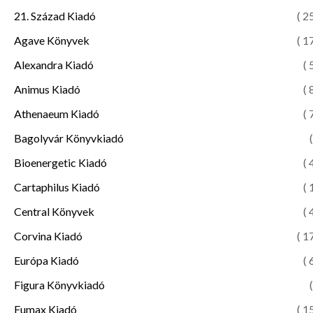
21. Század Kiadó
( 2
Agave Könyvek
( 1
Alexandra Kiadó
( 
Animus Kiadó
( 
Athenaeum Kiadó
( 
Bagolyvár Könyvkiadó
(
Bioenergetic Kiadó
( 
Cartaphilus Kiadó
( 
Central Könyvek
( 
Corvina Kiadó
( 1
Európa Kiadó
( 
Figura Könyvkiadó
(
Fumax Kiadó
( 1