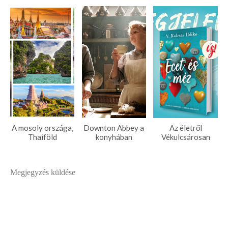
A mosoly országa,
Downton Abbey a
Az életről
Thaiföld
konyhában
Vékulcsárosan
Megjegyzés küldése