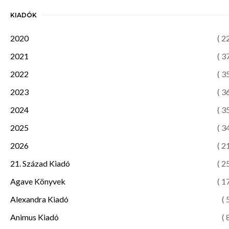
KIADÓK
2020
( 2
2021
( 3
2022
( 3
2023
( 3
2024
( 3
2025
( 3
2026
( 2
21. Század Kiadó
( 2
Agave Könyvek
( 1
Alexandra Kiadó
( 
Animus Kiadó
( 