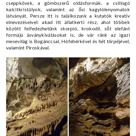
cseppkövek, a gömbszerű oldásformák, a csillogó
kalcitkristályok, valamint az ősi kagylólenyomatok
látványát. Persze itt is találkozunk a kutatók kreatív
elnevezéseivel: akad itt állatkerti rész, ahol többek
között felfedezhetünk skorpió, krokodil, sőt elefánt
formájú ásványkiválásokat is, de vár ránk az igazi
mesevilág is Bogánccsal, Hófehérkével és hét törpéjével,
valamint Piroskával.