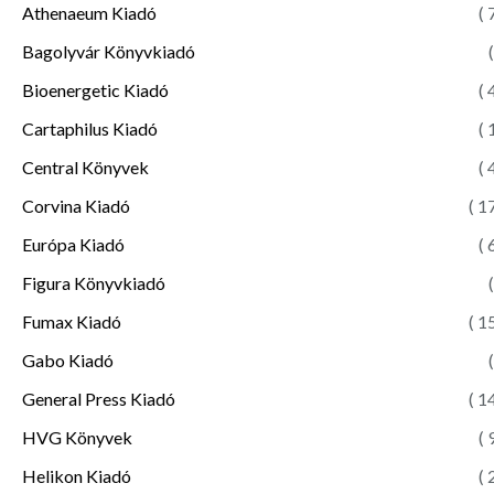
Athenaeum Kiadó
( 
Bagolyvár Könyvkiadó
(
Bioenergetic Kiadó
( 
Cartaphilus Kiadó
( 
Central Könyvek
( 
Corvina Kiadó
( 1
Európa Kiadó
( 
Figura Könyvkiadó
(
Fumax Kiadó
( 1
Gabo Kiadó
(
General Press Kiadó
( 1
HVG Könyvek
( 
Helikon Kiadó
( 