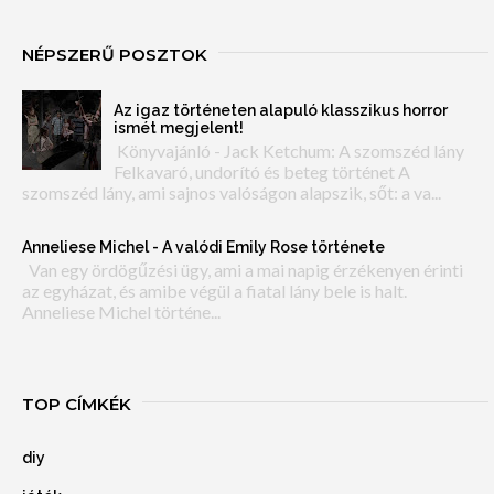
NÉPSZERŰ POSZTOK
Az igaz történeten alapuló klasszikus horror
ismét megjelent!
Könyvajánló - Jack Ketchum: A szomszéd lány
Felkavaró, undorító és beteg történet A
szomszéd lány, ami sajnos valóságon alapszik, sőt: a va...
Anneliese Michel - A valódi Emily Rose története
Van egy ördögűzési ügy, ami a mai napig érzékenyen érinti
az egyházat, és amibe végül a fiatal lány bele is halt.
Anneliese Michel történe...
TOP CÍMKÉK
diy