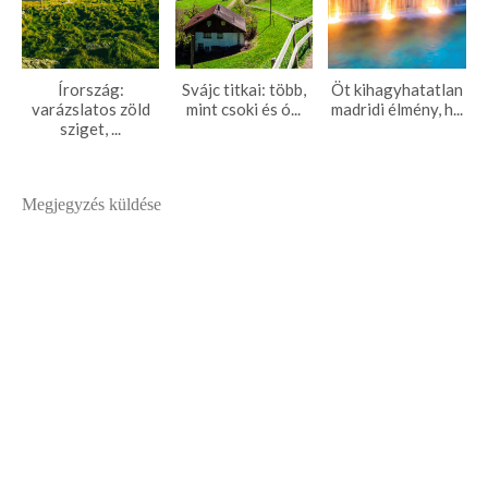
Írország:
Svájc titkai: több,
Öt kihagyhatatlan
varázslatos zöld
mint csoki és ó...
madridi élmény, h...
sziget, ...
Megjegyzés küldése