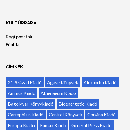
KULTÚRPARA
Régi posztok
Főoldal
CÍMKÉK
21. Század Kiadó
Agave Könyvek
Alexandra Kiadó
Animus Kiadó
Athenaeum Kiadó
Bagolyvár Könyvkiadó
Bioenergetic Kiadó
Cartaphilus Kiadó
Central Könyvek
Corvina Kiadó
Európa Kiadó
Fumax Kiadó
General Press Kiadó