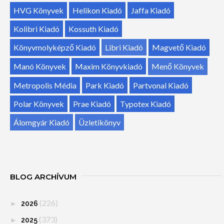
HVG Könyvek
Helikon Kiadó
Jaffa Kiadó
Kolibri Kiadó
Kossuth Kiadó
Könyvmolyképző Kiadó
Libri Kiadó
Magvető Kiadó
Manó Könyvek
Maxim Könyvkiadó
Menő Könyvek
Metropolis Média
Park Kiadó
Partvonal Kiadó
Polar Könyvek
Prae Kiadó
Typotex Kiadó
Álomgyár Kiadó
Üzletikönyv
BLOG ARCHÍVUM
(226)
►
2026
(373)
►
2025