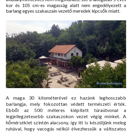
kor és 105 cm-es magasság alatt nem engedélyezett a
barlang egyes szakaszain vezető meredek lépcsők miatt.
A maga 30 kilométerével ez hazánk leghosszabb
barlangja, mely fokozottan védett természeti érték.
Ebből az 500 méteres
kiépített túraútvonal a
legjellegzetesebb szakaszokon vezet végig minket. A
hőmérséklet szintén alacsony, így itt is készüljünk meleg
ruhával, hogy vacogás nélkül élvezhessük a változatos