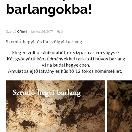
barlangokba!
Szerző
GReni
június 26, 2017
0
Szemlő-hegyi- és Pál-völgyi-barlang
Eleged volt a kánikulából, de vízpartra sem vágysz?
Két gyönyörű képződményekkel tarkított hűvös barlang
vár a budai hegyekben.
Ámulatba ejtő látvány és hűsítő 12 fokos hőmérséklet.