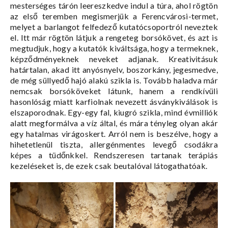
mesterséges tárón leereszkedve indul a túra, ahol rögtön
az első teremben megismerjük a Ferencvárosi-termet,
melyet a barlangot felfedező kutatócsoportról neveztek
el. Itt már rögtön látjuk a rengeteg borsókövet, és azt is
megtudjuk, hogy a kutatók kiváltsága, hogy a termeknek,
képződményeknek neveket adjanak. Kreativitásuk
határtalan, akad itt anyósnyelv, boszorkány, jegesmedve,
de még süllyedő hajó alakú szikla is. Tovább haladva már
nemcsak borsóköveket látunk, hanem a rendkívüli
hasonlóság miatt karfiolnak nevezett ásványkiválások is
elszaporodnak. Egy-egy fal, kiugró szikla, mind évmilliók
alatt megformálva a víz által, és mára tényleg olyan akár
egy hatalmas virágoskert. Arról nem is beszélve, hogy a
hihetetlenül tiszta, allergénmentes levegő csodákra
képes a tüdőnkkel. Rendszeresen tartanak terápiás
kezeléseket is, de ezek csak beutalóval látogathatóak.