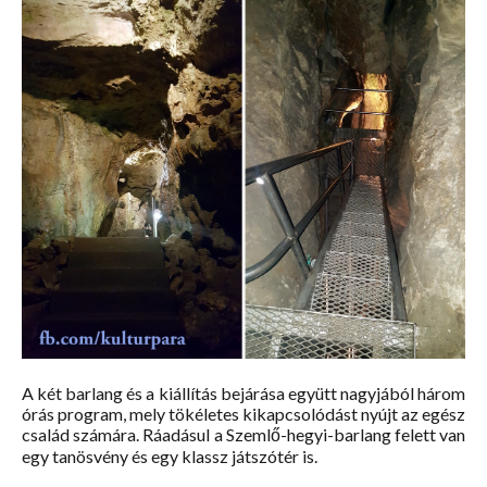
A két barlang és a kiállítás bejárása együtt nagyjából három
órás program, mely tökéletes kikapcsolódást nyújt az egész
család számára. Ráadásul a Szemlő-hegyi-barlang felett van
egy tanösvény és egy klassz játszótér is.