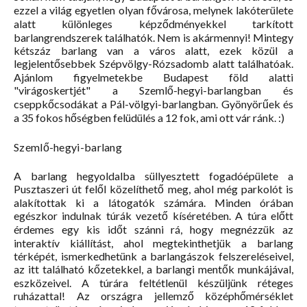
ezzel a világ egyetlen olyan fővárosa, melynek lakóterülete
alatt különleges képződményekkel tarkított
barlangrendszerek találhatók. Nem is akármennyi! Mintegy
kétszáz barlang van a város alatt, ezek közül a
legjelentősebbek Szépvölgy-Rózsadomb alatt találhatóak.
Ajánlom figyelmetekbe Budapest föld alatti
"virágoskertjét" a Szemlő-hegyi-barlangban és
cseppkőcsodákat a Pál-völgyi-barlangban. Gyönyörűek és
a 35 fokos hőségben felüdülés a 12 fok, ami ott vár ránk. :)
Szemlő-hegyi-barlang
A barlang hegyoldalba süllyesztett fogadóépülete a
Pusztaszeri út felől közelíthető meg, ahol még parkolót is
alakítottak ki a látogatók számára. Minden órában
egészkor indulnak túrák vezető kíséretében. A túra előtt
érdemes egy kis időt szánni rá, hogy megnézzük az
interaktív kiállítást, ahol megtekinthetjük a barlang
térképét, ismerkedhetünk a barlangászok felszereléseivel,
az itt található kőzetekkel, a barlangi mentők munkájával,
eszközeivel. A túrára feltétlenül készüljünk réteges
ruházattal! Az országra jellemző középhőmérséklet