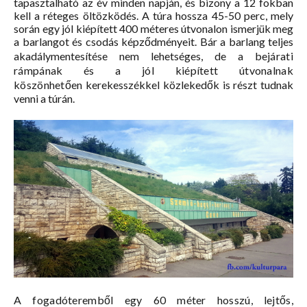
tapasztalható az év minden napján, és bizony a 12 fokban
kell a réteges öltözködés. A túra hossza 45-50 perc, mely
során egy jól kiépített 400 méteres útvonalon ismerjük meg
a barlangot és csodás képződményeit. Bár a barlang teljes
akadálymentesítése nem lehetséges, de a
bejárati
rámpának és a jól kiépített útvonalnak
köszönhetően
kerekesszékkel közlekedők is részt tudnak
venni a túrán.
A fogadóteremből egy 60 méter hosszú, lejtős,