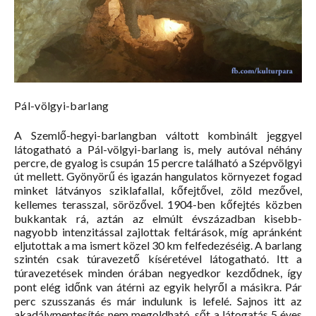
Pál-völgyi-barlang
A Szemlő-hegyi-barlangban váltott kombinált jeggyel
látogatható a Pál-völgyi-barlang is, mely autóval néhány
percre, de gyalog is csupán 15 percre található a Szépvölgyi
út mellett. Gyönyörű és igazán hangulatos környezet fogad
minket látványos sziklafallal, kőfejtővel, zöld mezővel,
kellemes terasszal, sörözővel. 1904-ben kőfejtés közben
bukkantak rá, aztán az elmúlt évszázadban kisebb-
nagyobb intenzitással zajlottak feltárások, míg apránként
eljutottak a ma ismert közel 30 km felfedezéséig. A barlang
szintén csak túravezető kíséretével látogatható. Itt a
túravezetések minden órában negyedkor kezdődnek, így
pont elég időnk van átérni az egyik helyről a másikra. Pár
perc szusszanás és már indulunk is lefelé. Sajnos itt az
akadálymentesítés nem megoldható, sőt a látogatás 5 éves