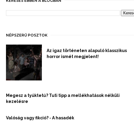
KERESÉS EBBEN A BLOGBAN
NÉPSZERŰ POSZTOK
Az igaz történeten alapuló klasszikus
horror ismét megjelent!
Megesz a tyúktetű? Tuti tipp a mellékhatások nélküli
kezelésre
Valóság vagy fikció? - A hasadék