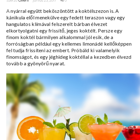
Szerző
GReni
június 23, 2017
0
A
nyárral együtt beköszöntött a koktélszezon is. A
kánikula elől menekülve egy fedett teraszon vagy egy
hangulatos klímával felszerelt bárban élvezet
elkortyolgatni egy frissítő, jeges koktélt. Persze egy
finom koktél bármilyen alkalommal jól esik, de a
forróságban például egy kellemes limonádé kellőképpen
fel tudja frissíteni az embert. Próbáld ki valamelyik
finomságot, és egy jéghideg koktéllal a kezedben élvezd
tovább a gyönyörű nyarat.