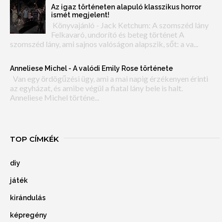
Az igaz történeten alapuló klasszikus horror
ismét megjelent!
Könyvajánló - Jack Ketchum: A szomszéd lány
Felkavaró, undorító és beteg történet A
szomszéd lány, ami sajnos valóságon alapszik, sőt: a va...
Anneliese Michel - A valódi Emily Rose története
Van egy ördögűzési ügy, ami a mai napig érzékenyen érinti
az egyházat, és amibe végül a fiatal lány bele is halt.
Anneliese Michel történe...
TOP CÍMKÉK
diy
játék
kirándulás
képregény