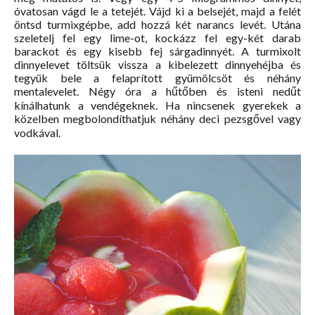
óvatosan vágd le a tetejét. Vájd ki a belsejét, majd a felét
öntsd turmixgépbe, add hozzá két narancs levét. Utána
szeletelj fel egy lime-ot, kockázz fel egy-két darab
barackot és egy kisebb fej sárgadinnyét. A turmixolt
dinnyelevet töltsük vissza a kibelezett dinnyehéjba és
tegyük bele a felaprított gyümölcsöt és néhány
mentalevelet. Négy óra a hűtőben és isteni nedűt
kínálhatunk a vendégeknek. Ha nincsenek gyerekek a
közelben megbolondíthatjuk néhány deci pezsgővel vagy
vodkával.