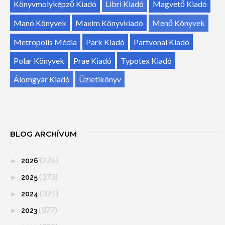
Könyvmolyképző Kiadó
Libri Kiadó
Magvető Kiadó
Manó Könyvek
Maxim Könyvkiadó
Menő Könyvek
Metropolis Média
Park Kiadó
Partvonal Kiadó
Polar Könyvek
Prae Kiadó
Typotex Kiadó
Álomgyár Kiadó
Üzletikönyv
BLOG ARCHÍVUM
(226)
►
2026
(373)
►
2025
(371)
►
2024
(377)
►
2023