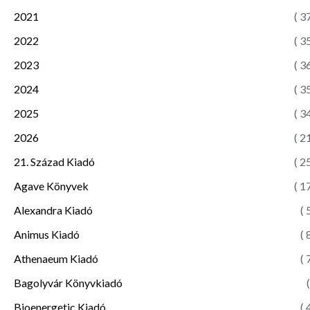
2021
( 3
2022
( 3
2023
( 3
2024
( 3
2025
( 3
2026
( 2
21. Század Kiadó
( 2
Agave Könyvek
( 1
Alexandra Kiadó
( 
Animus Kiadó
( 
Athenaeum Kiadó
( 
Bagolyvár Könyvkiadó
(
Bioenergetic Kiadó
( 