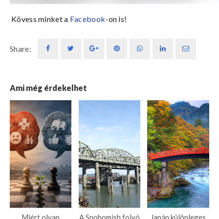
Kövess minket a
Facebook
-on is!
Share:
Ami még érdekelhet
Miért olyan
A Snohomish folyó
Japán különleges