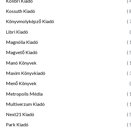
Kolibri Kiadó
( 
Kossuth Kiadó
( 
Könyvmolyképző Kiadó
( 
Libri Kiadó
(
Magnólia Kiadó
( 
Magvető Kiadó
( 
Manó Könyvek
( 
Maxim Könyvkiadó
( 
Menő Könyvek
(
Metropolis Média
( 
Multiverzum Kiadó
( 
Next21 Kiadó
( 
Park Kiadó
( 