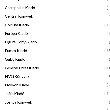
Cartaphilus Kiadó
( 
Central Könyvek
( 
Corvina Kiadó
( 1
Európa Kiadó
( 
Figura Könyvkiadó
(
Fumax Kiadó
( 1
Gabo Kiadó
(
General Press Kiadó
( 1
HVG Könyvek
( 
Helikon Kiadó
( 
Jaffa Kiadó
( 1
Joshua Könyvek
(