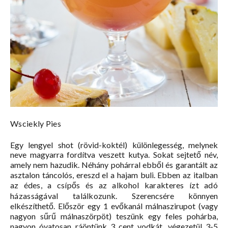
Wsciekly Pies
Egy lengyel shot (rövid-koktél) különlegesség, melynek
neve magyarra fordítva veszett kutya. Sokat sejtető név,
amely nem hazudik. Néhány pohárral ebből és garantált az
asztalon táncolós, ereszd el a hajam buli. Ebben az italban
a
z édes, a csípős és az alkohol karakteres ízt adó
házasságával találkozunk.
Szerencsére könnyen
elkészíthető. Először egy 1 evőkanál málnaszirupot (vagy
nagyon sűrű málnaszörpöt) teszünk egy feles pohárba,
nagyon óvatosan ráöntünk 3 cent vodkát, végezetül 3-5