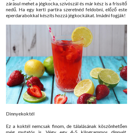
zárásul mehet a jégkocka, szívószál és már kész is a frissítő
nedű. Ha egy kerti partira szeretnéd feldobni, előző este
eperdarabokkal készíts hozzá jégkockákat. Imádni fogják!
Dinnyekoktél
Ez a koktél nemcsak finom, de tálalásának köszönhetően
még mutatós is. Végy egy 4-5 kilogrammos dinnyét,