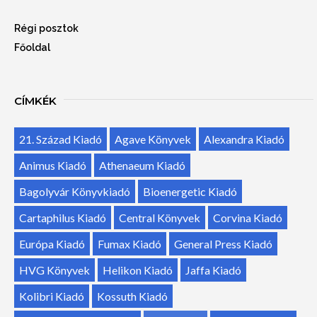
Régi posztok
Főoldal
CÍMKÉK
21. Század Kiadó
Agave Könyvek
Alexandra Kiadó
Animus Kiadó
Athenaeum Kiadó
Bagolyvár Könyvkiadó
Bioenergetic Kiadó
Cartaphilus Kiadó
Central Könyvek
Corvina Kiadó
Európa Kiadó
Fumax Kiadó
General Press Kiadó
HVG Könyvek
Helikon Kiadó
Jaffa Kiadó
Kolibri Kiadó
Kossuth Kiadó