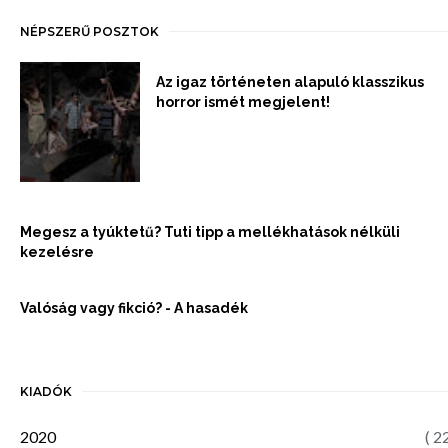
NÉPSZERŰ POSZTOK
Az igaz történeten alapuló klasszikus
horror ismét megjelent!
Megesz a tyúktetű? Tuti tipp a mellékhatások nélküli
kezelésre
Valóság vagy fikció? - A hasadék
KIADÓK
2020
( 2