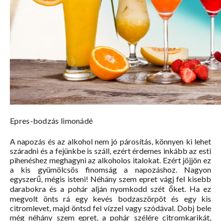
Epres-bodzás limonádé
A napozás és az alkohol nem jó párosítás, könnyen ki lehet
száradni és a fejünkbe is száll, ezért érdemes inkább az esti
pihenéshez meghagyni az alkoholos italokat. Ezért jöjjön ez
a kis gyümölcsös finomság a napozáshoz. Nagyon
egyszerű, mégis isteni! Néhány szem epret vágj fel kisebb
darabokra és a pohár alján nyomkodd szét őket. Ha ez
megvolt önts rá egy kevés bodzaszörpöt és egy kis
citromlevet, majd öntsd fel vízzel vagy szódával. Dobj bele
még néhány szem epret, a pohár szélére citromkarikát,