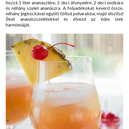
hozzá 1 liter ananászlére, 2 deci áfonyalére, 2 deci vodkára
és néhány szelet ananászra. A folyadékokat keverd össze,
néhány jégkockával együtt töltsd poharakba, majd díszítsd
őket ananászszeletekkel és élvezd az édes ízek
harmóniáját.