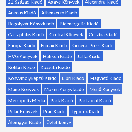
21. Század Kiadó
Agave Könyvek
Alexandra Kiadó
Animus Kiadó
Athenaeum Kiadó
Bagolyvár Könyvkiadó
Bioenergetic Kiadó
Cartaphilus Kiadó
Central Könyvek
Corvina Kiadó
Európa Kiadó
Fumax Kiadó
General Press Kiadó
HVG Könyvek
Helikon Kiadó
Jaffa Kiadó
Kolibri Kiadó
Kossuth Kiadó
Könyvmolyképző Kiadó
Libri Kiadó
Magvető Kiadó
Manó Könyvek
Maxim Könyvkiadó
Menő Könyvek
Metropolis Média
Park Kiadó
Partvonal Kiadó
Polar Könyvek
Prae Kiadó
Typotex Kiadó
Álomgyár Kiadó
Üzletikönyv