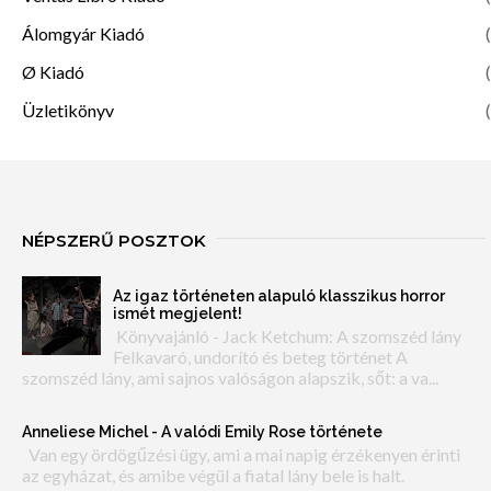
Álomgyár Kiadó
(
Ø Kiadó
(
Üzletikönyv
(
NÉPSZERŰ POSZTOK
Az igaz történeten alapuló klasszikus horror
ismét megjelent!
Könyvajánló - Jack Ketchum: A szomszéd lány
Felkavaró, undorító és beteg történet A
szomszéd lány, ami sajnos valóságon alapszik, sőt: a va...
Anneliese Michel - A valódi Emily Rose története
Van egy ördögűzési ügy, ami a mai napig érzékenyen érinti
az egyházat, és amibe végül a fiatal lány bele is halt.