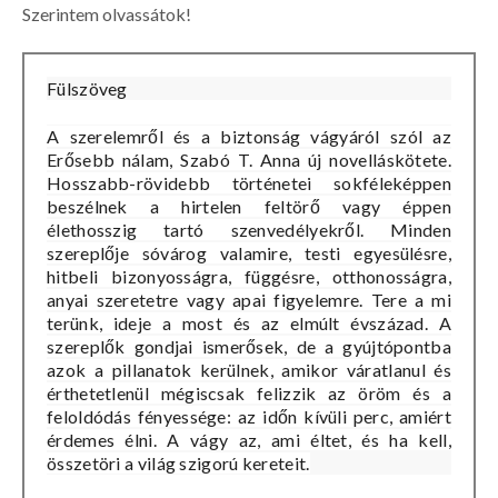
Szerintem olvassátok!
Fülszöveg
A szerelemről és a biztonság vágyáról szól az
Erősebb nálam, Szabó T. Anna új novelláskötete.
Hosszabb-rövidebb történetei sokféleképpen
beszélnek a hirtelen feltörő vagy éppen
élethosszig tartó szenvedélyekről. Minden
szereplője sóvárog valamire, testi egyesülésre,
hitbeli bizonyosságra, függésre, otthonosságra,
anyai szeretetre vagy apai figyelemre. Tere a mi
terünk, ideje a most és az elmúlt évszázad. A
szereplők gondjai ismerősek, de a gyújtópontba
azok a pillanatok kerülnek, amikor váratlanul és
érthetetlenül mégiscsak felizzik az öröm és a
feloldódás fényessége: az időn kívüli perc, amiért
érdemes élni. A vágy az, ami éltet, és ha kell,
összetöri a világ szigorú kereteit.