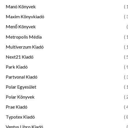
Manó Könyvek
( 
Maxim Könyvkiadó
( 
Menő Könyvek
(
Metropolis Média
( 
Multiverzum Kiadó
( 
Next21 Kiadó
( 
Park Kiadó
( 
Partvonal Kiadó
( 
Polar Egyesület
( 
Polar Könyvek
( 
Prae Kiadó
( 
Typotex Kiadó
( 
Ventus Libro Kiadó
(