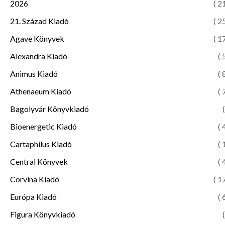
2026
( 2
21. Század Kiadó
( 2
Agave Könyvek
( 1
Alexandra Kiadó
( 
Animus Kiadó
( 
Athenaeum Kiadó
( 
Bagolyvár Könyvkiadó
(
Bioenergetic Kiadó
( 
Cartaphilus Kiadó
( 
Central Könyvek
( 
Corvina Kiadó
( 1
Európa Kiadó
( 
Figura Könyvkiadó
(