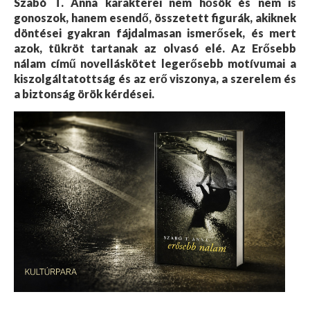
Szabó T. Anna karakterei nem hősök és nem is
gonoszok, hanem esendő, összetett figurák, akiknek
döntései gyakran fájdalmasan ismerősek, és mert
azok, tükröt tartanak az olvasó elé. Az Erősebb
nálam című novelláskötet legerősebb motívumai a
kiszolgáltatottság és az erő viszonya, a szerelem és
a biztonság örök kérdései.