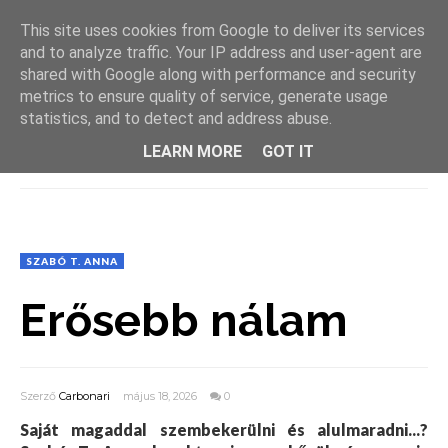
This site uses cookies from Google to deliver its services
and to analyze traffic. Your IP address and user-agent are
shared with Google along with performance and security
metrics to ensure quality of service, generate usage
statistics, and to detect and address abuse.
LEARN MORE
GOT IT
MENU
SZABÓ T. ANNA
Erősebb nálam
Szerző
Carbonari
május 18, 2026
0
Saját magaddal szembekerülni és alulmaradni...?