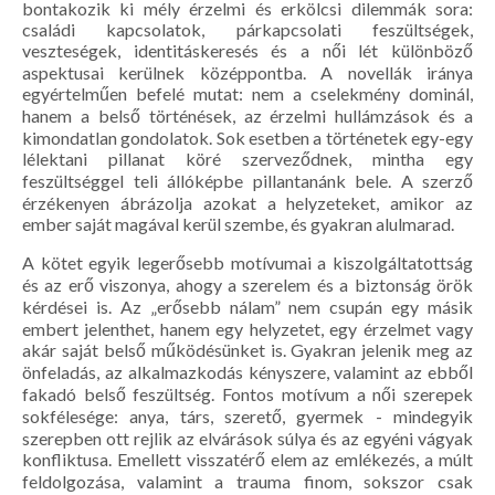
bontakozik ki mély érzelmi és erkölcsi dilemmák sora:
családi kapcsolatok, párkapcsolati feszültségek,
veszteségek, identitáskeresés és a női lét különböző
aspektusai kerülnek középpontba. A novellák iránya
egyértelműen befelé mutat: nem a cselekmény dominál,
hanem a belső történések, az érzelmi hullámzások és a
kimondatlan gondolatok. Sok esetben a történetek egy-egy
lélektani pillanat köré szerveződnek, mintha egy
feszültséggel teli állóképbe pillantanánk bele. A szerző
érzékenyen ábrázolja azokat a helyzeteket, amikor az
ember saját magával kerül szembe, és gyakran alulmarad.
A kötet egyik legerősebb motívumai a kiszolgáltatottság
és az erő viszonya, ahogy a szerelem és a biztonság örök
kérdései is. Az „erősebb nálam” nem csupán egy másik
embert jelenthet, hanem egy helyzetet, egy érzelmet vagy
akár saját belső működésünket is. Gyakran jelenik meg az
önfeladás, az alkalmazkodás kényszere, valamint az ebből
fakadó belső feszültség. Fontos motívum a női szerepek
sokfélesége: anya, társ, szerető, gyermek - mindegyik
szerepben ott rejlik az elvárások súlya és az egyéni vágyak
konfliktusa. Emellett visszatérő elem az emlékezés, a múlt
feldolgozása, valamint a trauma finom, sokszor csak