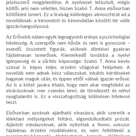
jelzésszerű megjelenítése. A nyelvezet letisztult, mégis
költői, ami nem véletlen, hiszen Szabó T. Anna elsősorban
költőként ismert. Ez a líraiság különleges atmoszférát ad a
novelláknak: a kimondott és kimondatlan közötti tér válik
igazán hangsúlyossá.
Az
Erősebb nálam
egyik legnagyobb erénye a pszichológiai
hitelesség. A szereplők nem hősök és nem is gonoszok –
esendő, összetett figurák, akiknek döntései gyakran
fájdalmasan ismerősek. Kiemelkedő továbbá a nyelvi
igényesség és a sűrítés képessége: Szabó T. Anna kevés
szóval is képes teljes érzelmi világokat felépíteni. A
novellák nem adnak kész válaszokat, inkább kérdéseket
hagynak maguk után, és éppen ettől válnak igazán erőssé.
Az is a kötet javára írható, hogy nem akar megfelelni az
elvárásoknak: mer csendes lenni, de töredezett és néhol
nyugtalanító is. Ez a visszafogottság különösen hitelessé
teszi.
Elsősorban azoknak ajánlható olvasásra, akik szeretik a
lélektani mélységeket feltáró, elgondolkodtató prózát.
Ajánlott mindazoknak, akik nyitottak a finom, sokszor
fájdalmas érzelmi rezdülésekre, és nem feltétlenül a
cselekményközpontú történeteket keresik. Különösen