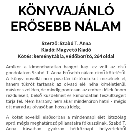
KÖNYVAJÁNLÓ
ERŐSEBB NÁLAM
Szerző: Szabó T. Anna
Kiadó: Magvető Kiadó
Kötés: keménytábla, védőborító, 264 oldal
Amikor a kimondhatatlan hangot kap, ez volt az első
gondolatom Szabó T. Anna Erősebb nálam című kötetéről.
A könyv novellái nem pusztán történeteket mesélnek el,
hanem tükröt tartanak az olvasó elé, néha kíméletlenül,
máskor szelíden, de mindig pontosan, az emberi lélek finom
rezdüléseit, belső küzdelmeit és kimondatlan feszültségeit
tárja fel. Nem harsány, nem akar mindenáron hatni - mégis
ott marad az olvasóban, hosszú ideig.
A kötet novellái elsősorban a mindennapi élet látszólag
apró, mégis meghatározó pillanataira fókuszálnak. Szabó T.
Anna írásaiban gyakran hétköznapi helyzetekből