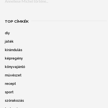
Anneliese Michel történe...
TOP CÍMKÉK
diy
játék
kirándulás
képregény
könyvajánló
művészet
recept
sport
szórakozás