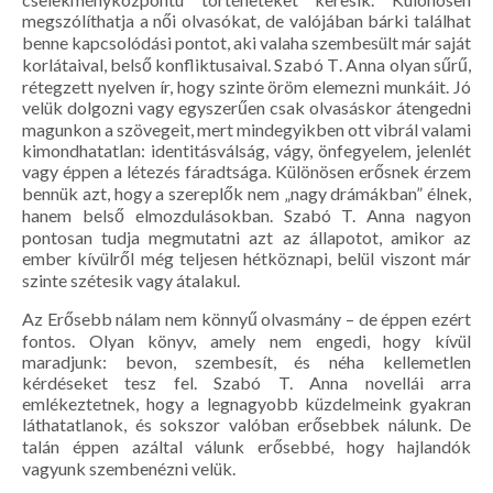
megszólíthatja a női olvasókat, de valójában bárki találhat
benne kapcsolódási pontot, aki valaha szembesült már saját
korlátaival, belső konfliktusaival.
Szabó T. Anna
olyan sűrű,
rétegzett nyelven ír, hogy szinte öröm elemezni munkáit. Jó
velük dolgozni vagy egyszerűen csak olvasáskor átengedni
magunkon a szövegeit, mert mindegyikben ott vibrál valami
kimondhatatlan: identitásválság, vágy, önfegyelem, jelenlét
vagy éppen a létezés fáradtsága. Különösen erősnek érzem
bennük azt, hogy a szereplők nem „nagy drámákban” élnek,
hanem belső elmozdulásokban. Szabó T. Anna nagyon
pontosan tudja megmutatni azt az állapotot, amikor az
ember kívülről még teljesen hétköznapi, belül viszont már
szinte szétesik vagy átalakul.
Az
Erősebb nálam
nem könnyű olvasmány – de éppen ezért
fontos. Olyan könyv, amely nem engedi, hogy kívül
maradjunk: bevon, szembesít, és néha kellemetlen
kérdéseket tesz fel. Szabó T. Anna novellái arra
emlékeztetnek, hogy a legnagyobb küzdelmeink gyakran
láthatatlanok, és sokszor valóban erősebbek nálunk. De
talán éppen azáltal válunk erősebbé, hogy hajlandók
vagyunk szembenézni velük.