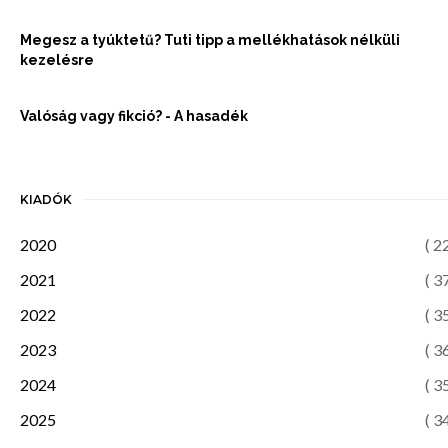
Megesz a tyúktetű? Tuti tipp a mellékhatások nélküli
kezelésre
Valóság vagy fikció? - A hasadék
KIADÓK
2020
( 2
2021
( 3
2022
( 3
2023
( 3
2024
( 3
2025
( 3