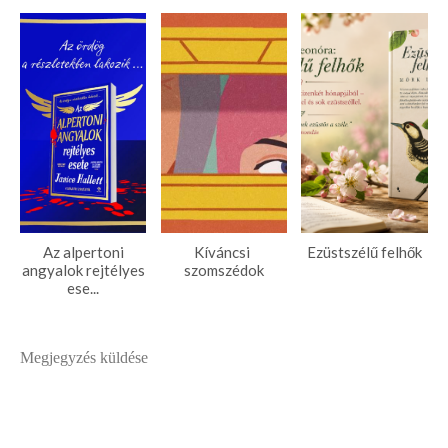
Az alpertoni
Kíváncsi ​
Ezüstszélű felhők
angyalok rejtélyes
szomszédok
ese...
Megjegyzés küldése