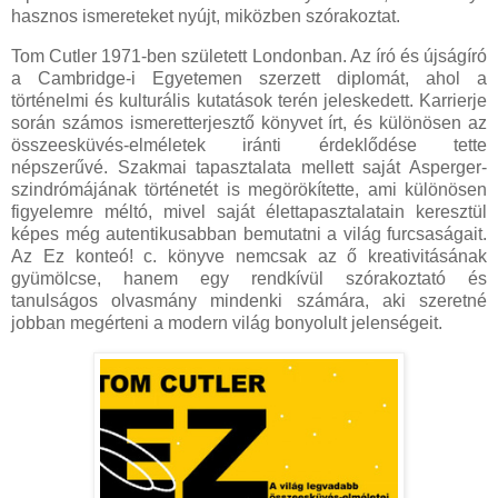
hasznos ismereteket nyújt, miközben szórakoztat.
Tom Cutler 1971-ben született Londonban. Az író és újságíró
a Cambridge-i Egyetemen szerzett diplomát, ahol a
történelmi és kulturális kutatások terén jeleskedett. Karrierje
során számos ismeretterjesztő könyvet írt, és különösen az
összeesküvés-elméletek iránti érdeklődése tette
népszerűvé. Szakmai tapasztalata mellett saját Asperger-
szindrómájának történetét is megörökítette, ami különösen
figyelemre méltó, mivel saját élettapasztalatain keresztül
képes még autentikusabban bemutatni a világ furcsaságait.
Az Ez konteó! c. könyve nemcsak az ő kreativitásának
gyümölcse, hanem egy rendkívül szórakoztató és
tanulságos olvasmány mindenki számára, aki szeretné
jobban megérteni a modern világ bonyolult jelenségeit.