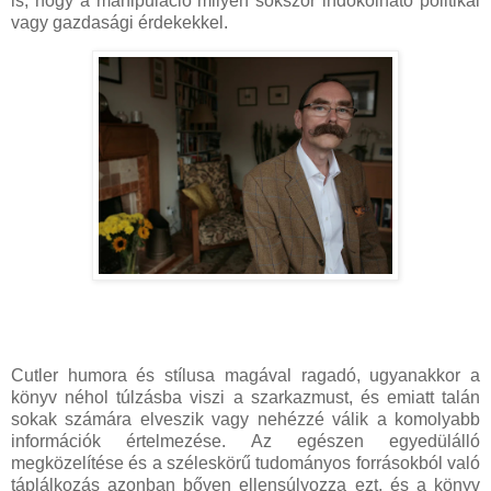
is, hogy a manipuláció milyen sokszor indokolható politikai
vagy gazdasági érdekekkel.
Cutler humora és stílusa magával ragadó, ugyanakkor a
könyv néhol túlzásba viszi a szarkazmust, és emiatt talán
sokak számára elveszik vagy nehézzé válik a komolyabb
információk értelmezése. Az egészen egyedülálló
megközelítése és a széleskörű tudományos forrásokból való
táplálkozás azonban bőven ellensúlyozza ezt, és a könyv