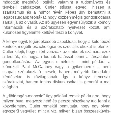
mögöttük megbúvó logikát, valamint a tudományos és
ténybeli cáfolatokat. Cutler stílusa egyedi, hiszen a
szarkazmus és a humor révén képes úgy bemutatni a
legabszurdabb teóriákat, hogy közben mégis gondolkodásra
sarkallja az olvasót. Az író ügyesen egyensúlyozik a komoly
információk és a szórakoztató nyelvezet között, ami
különösen figyelemfelkeltővé teszi a könyvet.
A könyv egyik legérdekesebb aspektusa, hogy a különböző
konteók mögötti pszichológiai és szociális okokat is elemzi.
Cutler kifejti, hogy miért vonzóak az emberek számára ezek
a teóriák, és hogyan tudnak hatással lenni a társadalom
gondolkodására. Az egyes elméletek – mint például a
klónozott Paul McCartney vagy a gyíkemberek – nem
csupán szórakoztató mesék, hanem mélyebb társadalmi
kérdésekre is rávilágítanak. Így a könyv nemcsak
szórakoztat, hanem fontos diskurzusokat is generál a mai
világban.
A „dihidrogén-monoxid” ügy például remek példa arra, hogy
milyen buta, megvezethető és persze hiszékeny tud lenni a
közvélemény. Cutler remekül bemutatja, hogy egy olyan
egyszerű vegyület, mint a víz, milyen bizarr összeesküvés-