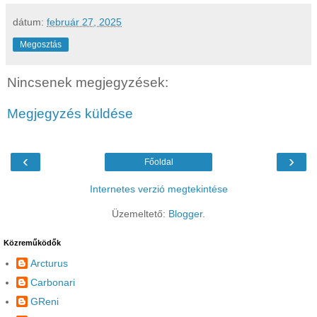
dátum:
február 27, 2025
Megosztás
Nincsenek megjegyzések:
Megjegyzés küldése
‹
›
Főoldal
Internetes verzió megtekintése
Üzemeltető:
Blogger
.
Közreműködők
Arcturus
Carbonari
GReni