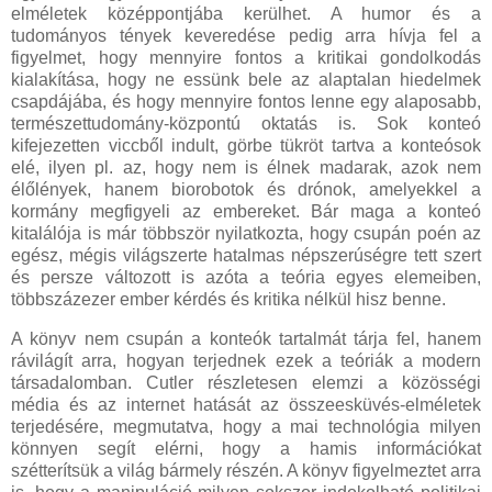
elméletek középpontjába kerülhet. A humor és a
tudományos tények keveredése pedig arra hívja fel a
figyelmet, hogy mennyire fontos a kritikai gondolkodás
kialakítása, hogy ne essünk bele az alaptalan hiedelmek
csapdájába, és hogy mennyire fontos lenne egy alaposabb,
természettudomány-központú oktatás is. Sok konteó
kifejezetten viccből indult, görbe tükröt tartva a konteósok
elé, ilyen pl. az, hogy nem is élnek madarak, azok nem
élőlények, hanem biorobotok és drónok, amelyekkel a
kormány megfigyeli az embereket. Bár maga a konteó
kitalálója is már többször nyilatkozta, hogy csupán poén az
egész, mégis világszerte hatalmas népszerúségre tett szert
és persze változott is azóta a teória egyes elemeiben,
többszázezer ember kérdés és kritika nélkül hisz benne.
A könyv nem csupán a konteók tartalmát tárja fel, hanem
rávilágít arra, hogyan terjednek ezek a teóriák a modern
társadalomban. Cutler részletesen elemzi a közösségi
média és az internet hatását az összeesküvés-elméletek
terjedésére, megmutatva, hogy a mai technológia milyen
könnyen segít elérni, hogy a hamis információkat
szétterítsük a világ bármely részén. A könyv figyelmeztet arra