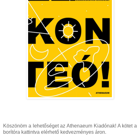
Köszönöm a lehetőséget az Athenaeum Kiadónak! A kötet a
borítóra kattintva elérhető kedvezményes áron.