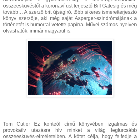
összeesküvéstől a koronavírust terjesztő Bill Gatesig és még
tovább… A szerző brit újságíró, több sikeres ismeretterjesztő
könyv szerzője, aki még saját Asperger-szindrómájának a
történetét is humorral vetette papírra. Művei számos nyelven
olvashatók, immár magyarul is.
Tom Cutler Ez konteó! című könyvében izgalmas és
provokatív utazásra hív minket a világ legfurcsább
összeesküvés-elméleteiben. A kötet célja, hogy felfedje a