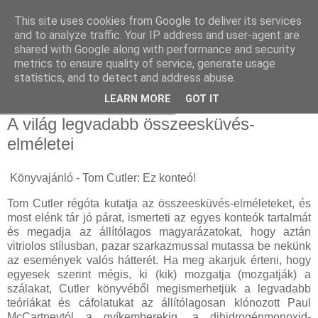
This site uses cookies from Google to deliver its services
and to analyze traffic. Your IP address and user-agent are
shared with Google along with performance and security
metrics to ensure quality of service, generate usage
statistics, and to detect and address abuse.
▼
LEARN MORE
GOT IT
2025. február 27., csütörtök
A világ legvadabb összeesküvés-
elméletei
Könyvajánló - Tom Cutler: Ez konteó!
Tom Cutler régóta kutatja az összeesküvés-elméleteket, és
most elénk tár jó párat, ismerteti az egyes konteók tartalmát
és megadja az állítólagos magyarázatokat, hogy aztán
vitriolos stílusban, pazar szarkazmussal mutassa be nekünk
az események valós hátterét. Ha meg akarjuk érteni, hogy
egyesek szerint mégis, ki (kik) mozgatja (mozgatják) a
szálakat, Cutler könyvéből megismerhetjük a legvadabb
teóriákat és cáfolatukat az állítólagosan klónozott Paul
McCartneytól a gyíkemberekig, a dihidrogénmonoxid-