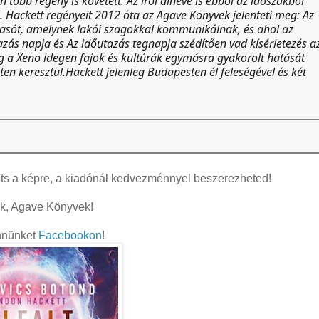
öbb regény is követett. Az írói álneve is ebből az időszakból
. Hackett regényeit 2012 óta az Agave Könyvek jelenteti meg: Az
vasót, amelynek lakói szagokkal kommunikálnak, és ahol az
zás napja és Az időutazás tegnapja szédítően vad kísérletezés a
g a Xeno idegen fajok és kultúrák egymásra gyakorolt hatását
n keresztül.Hackett jelenleg Budapesten él feleségével és két
nts a képre, a kiadónál kedvezménnyel beszerezheted!
k, Agave Könyvek!
nnünket
Facebookon
!