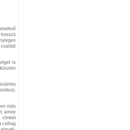
 növekvő
t hosszú
ényleges
 családi
séget is
 köszöni
e számos
orátus).
nden más
t, amire
 címkét
 csillag
lnyeli,