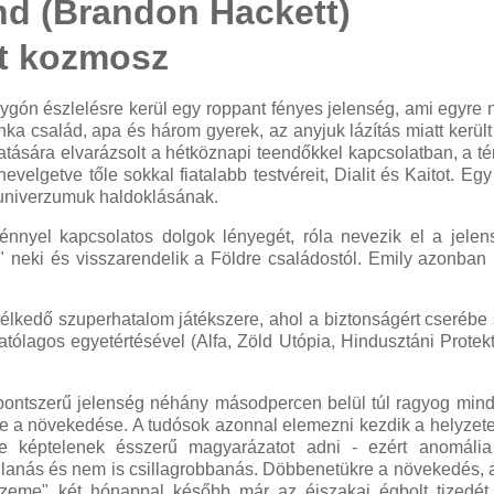
d (Brandon Hackett)
lt kozmosz
lygón észlelésre kerül egy roppant fényes jelenség, ami egyre
a család, apa és három gyerek, az anyjuk lázítás miatt kerül
hatására elvarázsolt a hétköznapi teendőkkel kapcsolatban, a t
velgetve tőle sokkal fiatalabb testvéreit, Dialit és Kaitot. Egy
t univerzumuk haldoklásának.
fénnyel kapcsolatos dolgok lényegét, róla nevezik el a jelen
" neki és visszarendelik a Földre családostól. Emily azonban
lkedő szuperhatalom játékszere, ahol a biztonságért cseréb
tólagos egyetértésével (Alfa, Zöld Utópia, Hindusztáni Protekt
 pontszerű jelenség néhány másodpercen belül túl ragyog mi
le a növekedése. A tudósok azonnal elemezni kezdik a helyzete
re képtelenek ésszerű magyarázatot adni - ezért anomália
anás és nem is csillagrobbanás. Döbbenetükre a növekedés, a
eme" két hónappal később már az éjszakai égbolt tizedét e