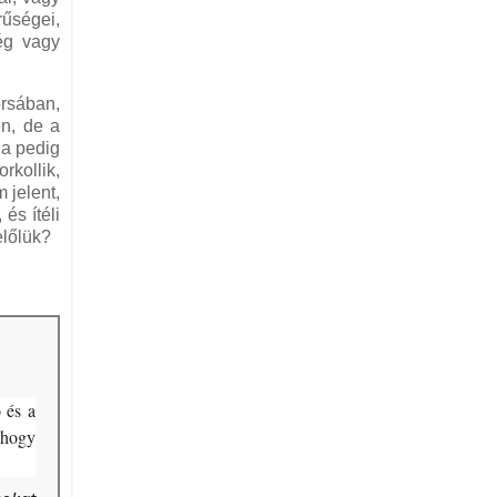
rűségei,
ég vagy
orsában,
en, de a
ia pedig
rkollik,
 jelent,
és ítéli
előlük?
 és a
 hogy