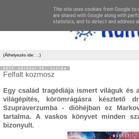
This site uses cookies from Google to d
are shared with Google along with perf
statistics, and to detect and address a
2023. október 25., szerda
Felfalt kozmosz
Egy család tragédiája ismert világuk és
világépítés, körömrágásra késztető d
Szupraverzumba - dióhéjban ez Marko
tartalma. A vaskos könyvet minden sz
bizonyult.