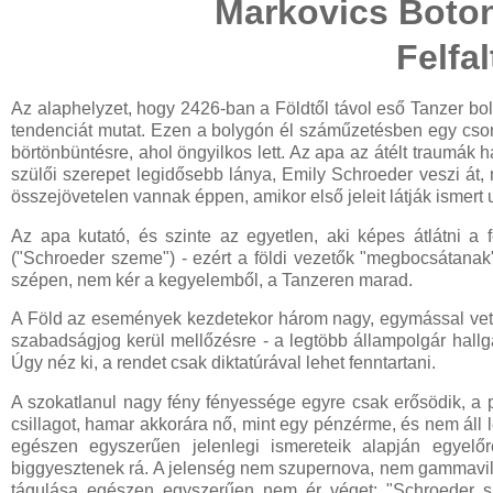
Markovics Boton
Felfa
Az alaphelyzet, hogy 2426-ban a Földtől távol eső Tanzer bo
tendenciát mutat. Ezen a bolygón él száműzetésben egy csonk
börtönbüntésre, ahol öngyilkos lett. Az apa az átélt traumák 
szülői szerepet legidősebb lánya, Emily Schroeder veszi át, ne
összejövetelen vannak éppen, amikor első jeleit látják ismer
Az apa kutató, és szinte az egyetlen, aki képes átlátni a 
("Schroeder szeme") - ezért a földi vezetők "megbocsátanak
szépen, nem kér a kegyelemből, a Tanzeren marad.
A Föld az események kezdetekor három nagy, egymással veté
szabadságjog kerül mellőzésre - a legtöbb állampolgár hallga
Úgy néz ki, a rendet csak diktatúrával lehet fenntartani.
A szokatlanul nagy fény fényessége egyre csak erősödik, a
csillagot, hamar akkorára nő, mint egy pénzérme, és nem áll 
egészen egyszerűen jelenlegi ismereteik alapján egyelő
biggyesztenek rá. A jelenség nem szupernova, nem gammavill
tágulása egészen egyszerűen nem ér véget: "Schroeder sz