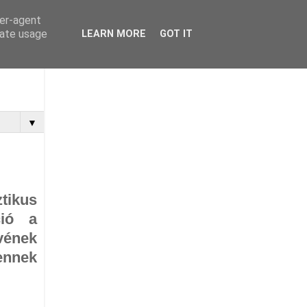
ser-agent
rate usage
LEARN MORE
GOT IT
▼
tikus
ció a
vének
ennek