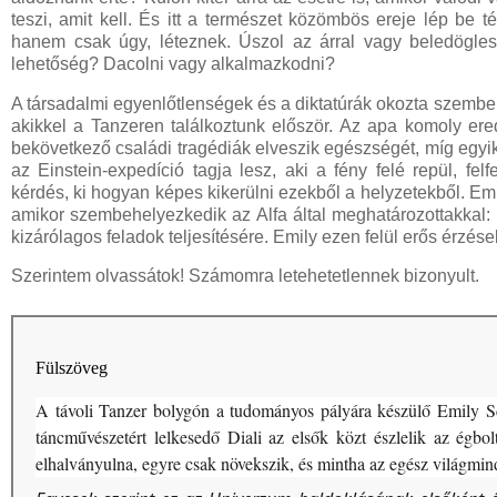
teszi, amit kell. És itt a természet közömbös ereje lép be 
hanem csak úgy, léteznek. Úszol az árral vagy beledögle
lehetőség? Dacolni vagy alkalmazkodni?
A társadalmi egyenlőtlenségek és a diktatúrák okozta szemb
akikkel a Tanzeren találkoztunk először. Az apa komoly er
bekövetkező családi tragédiák elveszik egészségét, míg egyik l
az Einstein-expedíció tagja lesz, aki a fény felé repül, fel
kérdés, ki hogyan képes kikerülni ezekből a helyzetekből. Emi
amikor szembehelyezkedik az Alfa által meghatározottakkal: 
kizárólagos feladok teljesítésére. Emily ezen felül erős érzés
Szerintem olvassátok! Számomra letehetetlennek bizonyult.
Fülszöveg
A ​távoli Tanzer bolygón a tudományos pályára készülő Emily Sch
táncművészetért lelkesedő Diali az elsők közt észlelik az égbo
elhalványulna, egyre csak növekszik, és mintha az egész világmind