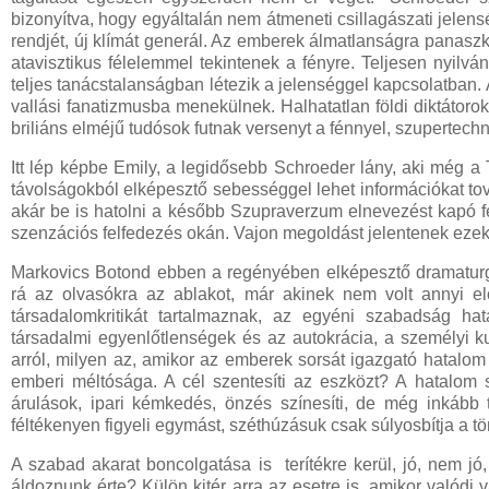
bizonyítva, hogy egyáltalán nem átmeneti csillagászati jelenség
rendjét, új klímát generál. Az emberek álmatlanságra panasz
atavisztikus félelemmel tekintenek a fényre. Teljesen nyilvá
teljes tanácstalanságban létezik a jelenséggel kapcsolatban. 
vallási fanatizmusba menekülnek. Halhatatlan földi diktátoro
briliáns elméjű tudósok futnak versenyt a fénnyel, szupertech
Itt lép képbe Emily, a legidősebb Schroeder lány, aki még a T
távolságokból elképesztő sebességgel lehet információkat tov
akár be is hatolni a később Szupraverzum elnevezést kapó 
szenzációs felfedezés okán. Vajon megoldást jelentenek eze
Markovics Botond ebben a regényében elképesztő dramaturgiá
rá az olvasókra az ablakot, már akinek nem volt annyi előr
társadalomkritikát tartalmaznak, az egyéni szabadság ha
társadalmi egyenlőtlenségek és az autokrácia, a személyi k
arról, milyen az, amikor az emberek sorsát igazgató hatalo
emberi méltósága. A cél szentesíti az eszközt? A hatalom sz
árulások, ipari kémkedés, önzés színesíti, de még inkább 
féltékenyen figyeli egymást, széthúzásuk csak súlyosbítja a t
A szabad akarat boncolgatása is terítékre kerül, jó, nem jó, 
áldoznunk érte? Külön kitér arra az esetre is, amikor valódi 