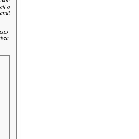
sokat
ali a
amit
etek,
ében,