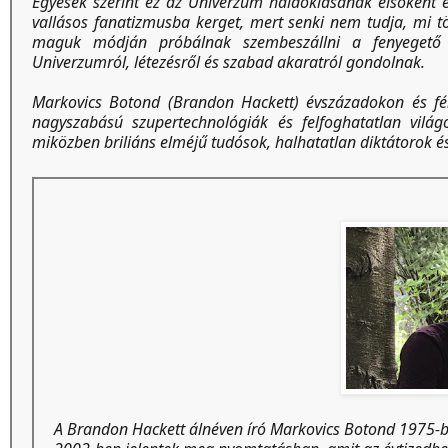
Egyesek szerint ez az Univerzum haldoklásának elsőként ész
vallásos fanatizmusba kerget, mert senki nem tudja, mi tör
maguk módján próbálnak szembeszállni a fenyegető ap
Univerzumról, létezésről és szabad akaratról gondolnak.
Markovics Botond (Brandon Hackett) évszázadokon és fé
nagyszabású szupertechnológiák és felfoghatatlan világ
miközben briliáns elméjű tudósok, halhatatlan diktátorok és 
A Brandon Hackett álnéven író Markovics Botond 1975-ben