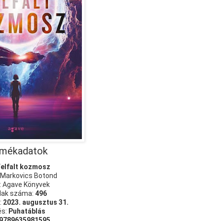
mékadatok
Felfalt kozmosz
 Markovics Botond
: Agave Könyvek
lak száma:
496
:
2023. augusztus 31.
és:
Puhatáblás
9789635981595