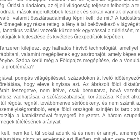
. Óriási a riadalom, az éjjeli világosság teljesen felborítja a t
kodnak, mások ingerültebbek lesznek és sokan vannak olyanok 
nvaló, valamit össztársadalmilag lépni kell: de mit? A tudóstá
A tömegek egy része rettegi a fény által bekövetkező világvégé
k, fanatikus vallási vezetők küzdenek egymással a túlélésért, 
nológiák kifejlesztése és kivételes űrexpedíciók képében.
anzeren kifejleszt egy hathatós hírvívő technológiát, amellyel
ábbítani, valamint megépítenek egy asztrohajót, amely képes e
fénybe. Szóba kerül még a Földpajzs megépítése, de a Vonulá
k a problémára?
val, pompás világépítéssel, századokon át ívelő időtényezőv
elátása, hogy eleve kinyissa azt. Az ábrázolt földi diktatú
tárait feszegetve, nem ítélve, csak bemutatva, hová vezeth
ultusz vadhajtásai, a szólásszabadság korlátozása. Képet alk
m túl régóta regnál, továbbmenve sértődékeny, és nem számít 
emélyiségromboló, ereje földi országok szintjén is tarol: str
torzítja a kataklizmával fenyegető helyzetet. A három szupe
ömegek túlélésének arányait.
kell, nem kell, túl sokat adunk rá és nem ér annyit, amennyit 
választása nincs az egyénnek azt illetően, mit akar: vagy megh