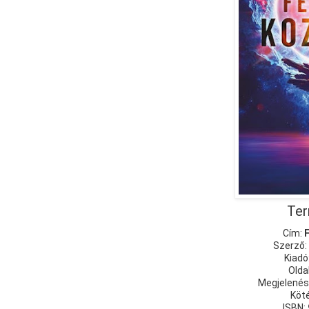
Ter
Cím:
Szerző:
Kiadó
Olda
Megjelenés
Köt
ISBN: