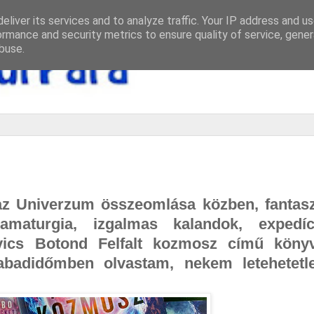
eliver its services and to analyze traffic. Your IP address and u
ormance and security metrics to ensure quality of service, gene
buse.
 az Univerzum összeomlása közben, fantasz
ramaturgia, izgalmas kalandok, expedí
vics Botond Felfalt kozmosz című köny
abadidőmben olvastam, nekem letehetetl