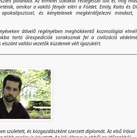
lelt pillanata. Az elmélet sokakat rettegéssel tölt el, míg má
ténik, amikor a vakító fényár eléri a Földet. Emily, Kaito és Di
okalipszissel, és kénytelenek megkérdőjelezni mindazt, 
nyéveken átívelő regényében meghökkentő kozmológiai elmél
okba tartó űrexpedíciók sorakoznak fel a civilizáció védelm
elszánt vallási vezetők küzdenek vélt igazukért.
 született, és közgazdászként szerzett diplomát. Az első írásai