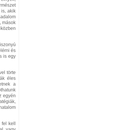
ermészet
is, akik
rsadalom
t, mások
miközben
 iszonyú
lérni és
s is egy
el törte
rák éles
etnek a
othatunk
az egyén
atégiák,
rhatalom
fel kell
al, vagy