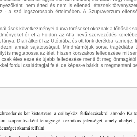
tényezőként: nem érted és nem is ellened léteznek törvénysze
sz - a szó legszorosabb értelmében. A Szupraverzum ellens
enállások következményei durva töréseket okoznak a főhősök s
edményeket ér el a Földön az Alfa nevű szerveződés keretéb
ánya, Diali átkerül az Utópiába és ott törik derékba karrierje, f
fedezni annak sajátosságait. Mindhármójuk sorsa tragédiába to
lyt is megtapossa az élet, hiszen korszakos felfedezése mit sem
csak éles esze és újabb felfedezése menti őt meg önmagától, 
ekkel fordul családtagjai felé, de képes-e bárkit is megmenteni b
roeder és két kistestvére, a csillagközi felfedezésekről álmodó Kaito
lton szupernóvaként felragyogó kozmikus jelenséget, amely ahelyett,
enséget akarná felfalni.