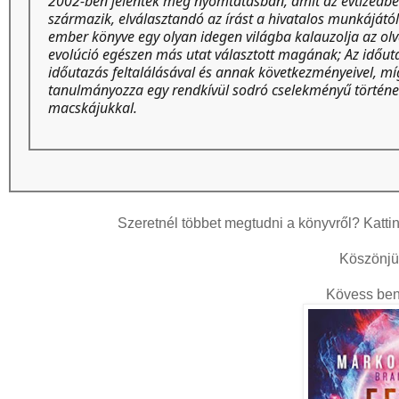
2002-ben jelentek meg nyomtatásban, amit az évtizedben t
származik, elválasztandó az írást a hivatalos munkájától
ember könyve egy olyan idegen világba kalauzolja az ol
evolúció egészen más utat választott magának; Az időuta
időutazás feltalálásával és annak következményeivel, mí
tanulmányozza egy rendkívül sodró cselekményű története
macskájukkal.
Szeretnél többet megtudni a könyvről? Katti
Köszönjü
Kövess be