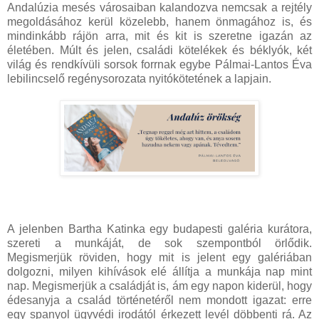
Andalúzia mesés városaiban kalandozva nemcsak a rejtély
megoldásához kerül közelebb, hanem önmagához is, és
mindinkább rájön arra, mit és kit is szeretne igazán az
életében. Múlt és jelen, családi kötelékek és béklyók, két
világ és rendkívüli sorsok forrnak egybe Pálmai-Lantos Éva
lebilincselő regénysorozata nyitókötetének a lapjain.
A jelenben Bartha Katinka egy budapesti galéria kurátora,
szereti a munkáját, de sok szempontból örlődik.
Megismerjük röviden, hogy mit is jelent egy galériában
dolgozni, milyen kihívások elé állítja a munkája nap mint
nap. Megismerjük a családját is, ám egy napon kiderül, hogy
édesanyja a család történetéről nem mondott igazat: erre
egy spanyol ügyvédi irodától érkezett levél döbbenti rá. Az