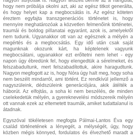
nagyon súlyosak is. Nagyon tetszett benne az a hangulat,
hogy nem próbálja okolni azt, aki az egész titkot generálta,
és hogy helyet kap a megbocsátás is. Az egész köteten
éreztem egyfajta transzgenerációs történetet is, hogy
mennyire meghatározóak a közvetlen felmenőink történetei,
traumái és boldog pillanatai egyaránt, azok is, amelyekről
nem tudunk. Ugyanakkor ott van az egésznek a mélyén a
megértés és a megbocsátás. Egy idő után csak saját
magunknak okozunk kárt, ha képtelenek vagyunk
megbocsátani, ugyanakkor ezt erőltetni nem lehet - egy
napon úgy ébredünk fel, hogy elengedtük a sérelmeket, és
felszabadultunk, mert felszabadítottuk, akire haragudtunk.
Nagyon megfogott az is, hogy Nóra úgy halt meg, hogy soha
nem beszélt mindarról, ami történt. Ez rendkívül jellemző a
nagyszüleink, dédszüleink generációjára, akik átélték a
háborút. Az elfojtás, a soha ki nem beszélés, de minden
cselekedetük mélyén, a gyereknevelési módszereik mélyén
ott vannak ezek az eltemetett traumák, amiket tudattalanul is
átadnak.
Egyszóval tökéletesen megfogta Pálmai-Lantos Éva egy
család történetének a lényegét, a mélységét, úgy, hogy
közben mégis könnyed, fordulatos és élvezhető maradt a