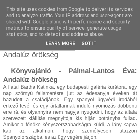
This site uses cookies from Google to deliver its services
and to analyze traffic. Your IP address and user-agent are
shared with Google along with performance and security
metrics to ensure quality of service, generate usage
statistics, and to detect and address abuse.
▼
LEARN MORE
GOT IT
2023. június 29., csütörtök
Andalúz örökség
Könyvajánló - Pálmai-Lantos Éva:
Andalúz örökség
A fiatal Bartha Katinka, egy budapesti galéria kurátora, egy
nap szörnyű felismerésre jut: az édesanyja éveken át
hazudott a családjának. Egy spanyol ügyvédi irodából
érkező levél és egy ártatlannak induló nyomozás döbbenti
erre rá, és olyannyira nem hagyja nyugodni, hogy az általa
szervezett kiállítás megnyitója kis híján botrányba fullad.
Amikor a főnöke kényszerszabadságra küldi, a lány kapva
kap az alkalmon, hogy személyesen utazzon
Spanyolországba, és az ügy végére járjon.