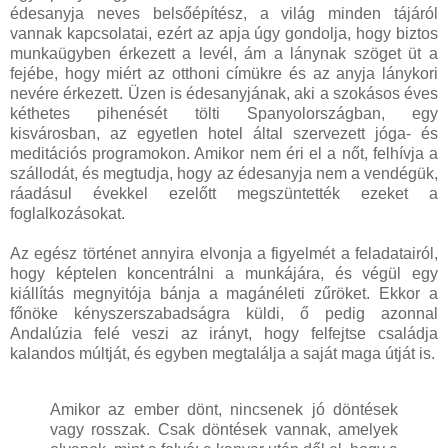
édesanyja neves belsőépítész, a világ minden tájáról
vannak kapcsolatai, ezért az apja úgy gondolja, hogy biztos
munkaügyben érkezett a levél, ám a lánynak szöget üt a
fejébe, hogy miért az otthoni címükre és az anyja lánykori
nevére érkezett. Üzen is édesanyjának, aki a szokásos éves
kéthetes pihenését tölti Spanyolországban, egy
kisvárosban, az egyetlen hotel által szervezett jóga- és
meditációs programokon. Amikor nem éri el a nőt, felhívja a
szállodát, és megtudja, hogy az édesanyja nem a vendégük,
ráadásul évekkel ezelőtt megszüntették ezeket a
foglalkozásokat.
Az egész történet annyira elvonja a figyelmét a feladatairól,
hogy képtelen koncentrálni a munkájára, és végül egy
kiállítás megnyitója bánja a magánéleti zűröket. Ekkor a
főnöke kényszerszabadságra küldi, ő pedig azonnal
Andalúzia felé veszi az irányt, hogy felfejtse családja
kalandos múltját, és egyben megtalálja a saját maga útját is.
Amikor az ember dönt, nincsenek jó döntések
vagy rosszak. Csak döntések vannak, amelyek