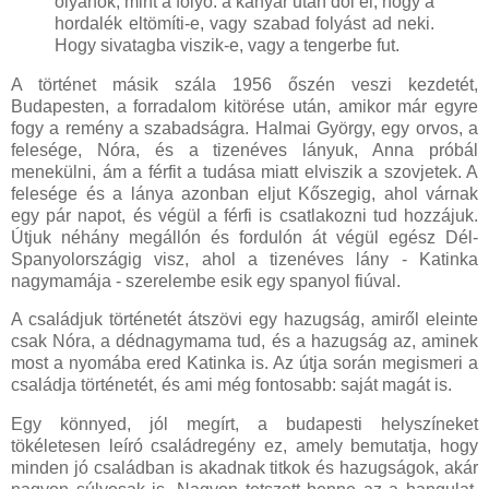
olyanok, mint a folyó: a kanyar után dől el, hogy a
hordalék eltömíti-e, vagy szabad folyást ad neki.
Hogy sivatagba viszik-e, vagy a tengerbe fut.
A történet másik szála 1956 őszén veszi kezdetét,
Budapesten, a forradalom kitörése után, amikor már egyre
fogy a remény a szabadságra. Halmai György, egy orvos, a
felesége, Nóra, és a tizenéves lányuk, Anna próbál
menekülni, ám a férfit a tudása miatt elviszik a szovjetek. A
felesége és a lánya azonban eljut Kőszegig, ahol várnak
egy pár napot, és végül a férfi is csatlakozni tud hozzájuk.
Útjuk néhány megállón és fordulón át végül egész Dél-
Spanyolországig visz, ahol a tizenéves lány - Katinka
nagymamája - szerelembe esik egy spanyol fiúval.
A családjuk történetét átszövi egy hazugság, amiről eleinte
csak Nóra, a dédnagymama tud, és a hazugság az, aminek
most a nyomába ered Katinka is. Az útja során megismeri a
családja történetét, és ami még fontosabb: saját magát is.
Egy könnyed, jól megírt, a budapesti helyszíneket
tökéletesen leíró családregény ez, amely bemutatja, hogy
minden jó családban is akadnak titkok és hazugságok, akár