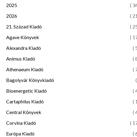
2025
( 3
2026
( 2
21. Század Kiadó
( 2
Agave Könyvek
( 1
Alexandra Kiadó
( 
Animus Kiadó
( 
Athenaeum Kiadó
( 
Bagolyvár Könyvkiadó
(
Bioenergetic Kiadó
( 
Cartaphilus Kiadó
( 
Central Könyvek
( 
Corvina Kiadó
( 1
Európa Kiadó
( 