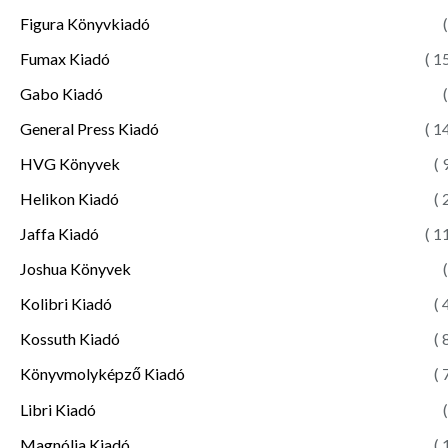
Figura Könyvkiadó
(
Fumax Kiadó
( 1
Gabo Kiadó
(
General Press Kiadó
( 1
HVG Könyvek
( 
Helikon Kiadó
( 
Jaffa Kiadó
( 1
Joshua Könyvek
(
Kolibri Kiadó
( 
Kossuth Kiadó
( 
Könyvmolyképző Kiadó
( 
Libri Kiadó
(
Magnólia Kiadó
( 