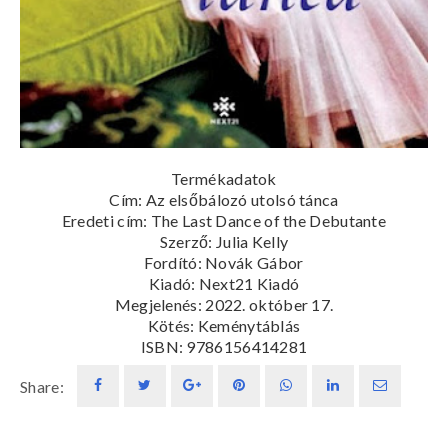
Termékadatok
Cím:
Az elsőbálozó utolsó tánca
Eredeti cím:
The Last Dance of the Debutante
Szerző: Julia Kelly
Fordító:
Novák Gábor
Kiadó: Next21 Kiadó
Megjelenés:
2022. október 17.
Kötés:
Keménytáblás
ISBN:
9786156414281
Share: