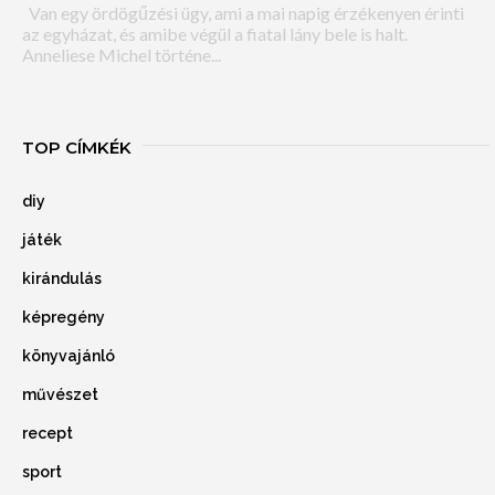
Van egy ördögűzési ügy, ami a mai napig érzékenyen érinti
az egyházat, és amibe végül a fiatal lány bele is halt.
Anneliese Michel történe...
TOP CÍMKÉK
diy
játék
kirándulás
képregény
könyvajánló
művészet
recept
sport