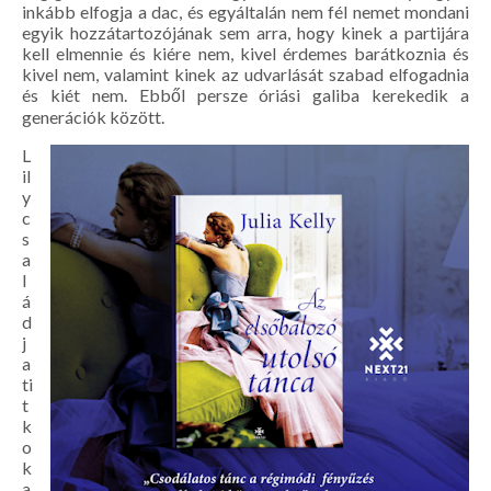
inkább elfogja a dac, és egyáltalán nem fél nemet mondani
egyik hozzátartozójának sem arra, hogy kinek a partijára
kell elmennie és kiére nem, kivel érdemes barátkoznia és
kivel nem, valamint kinek az udvarlását szabad elfogadnia
és kiét nem. Ebből persze óriási galiba kerekedik a
generációk között.
L
il
y
c
s
a
l
á
d
j
a
ti
t
k
o
k
a