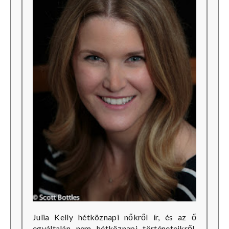
Julia Kelly hétköznapi nőkről ír, és az ő
egyáltalán nem hétköznapi történeteikről.