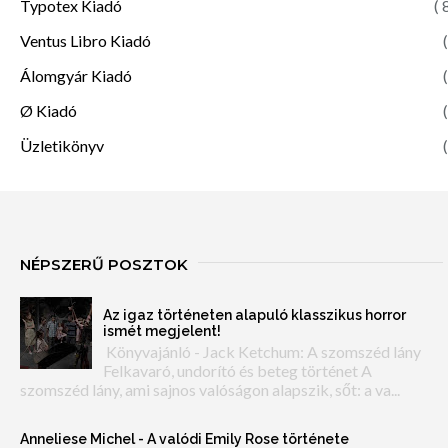
Typotex Kiadó
( 
Ventus Libro Kiadó
(
Álomgyár Kiadó
(
Ø Kiadó
(
Üzletikönyv
(
NÉPSZERŰ POSZTOK
Az igaz történeten alapuló klasszikus horror
ismét megjelent!
Könyvajánló - Jack Ketchum: A szomszéd lány
Felkavaró, undorító és beteg történet A
szomszéd lány, ami sajnos valóságon alapszik, sőt: a va...
Anneliese Michel - A valódi Emily Rose története