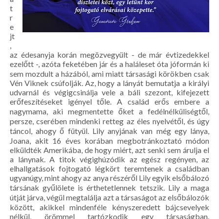
t
r
e
jt
,
az édesanyja korán megözvegyült - de már évtizedekkel
ezelőtt -, azóta feketében jár és a haláleset óta jóformán ki
sem mozdult a házából, ami miatt társasági körökben csak
Vén Viknek csúfolják. Az, hogy a lányát bemutatja a királyi
udvarnál és végigcsinálja vele a báli szezont, kifejezett
erőfeszítéseket igényel tőle. A család erős embere a
nagymama, aki megmentette őket a fedélnélküliségtől,
persze, cserében mindenki retteg az éles nyelvétől, és úgy
táncol, ahogy ő fütyül. Lily anyjának van még egy lánya,
Joana, akit 16 éves korában megbotránkoztató módon
elküldték Amerikába, de hogy miért, azt senki sem árulja el
a lánynak. A titok végighúzódik az egész regényen, az
elhallgatások fojtogató légkört teremtenek a családban
ugyanúgy, mint ahogy az anya részéről Lily egyik elsőbálozó
társának gyűlölete is érthetetlennek tetszik. Lily a maga
útját járva, végül megtalálja azt a társaságot az elsőbálozók
között, akikkel mindenféle kényszeredett bájcsevelyek
nélkül, örömmel tartózkodik egy társaságban.