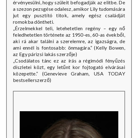
érvényesülni, hogy szüleit befogadják az elitbe. De
a szezon pezsgése odalesz, amikor Lily tudomására
jut egy pusztító titok, amely egész családját
romokba döntheti.
„Érzelmekkel teli, letehetetlen regény – egy nő
feledhetetlen története az 1950-es, 60-as évekből,
aki rá akar találni a szerelemre, az igazságra, de
ami ennél is fontosabb: önmagára.” (Kelly Bowen,
az Egy párizsi lakás szerzője)
„Csodálatos tánc ez az írás a régimódi fényűzés
díszletei közt, egy letűnt kor fojtogató elvárásai
közepette.” (Genevieve Graham, USA TODAY
bestsellerszerző)