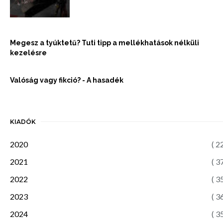
Megesz a tyúktetű? Tuti tipp a mellékhatások nélküli
kezelésre
Valóság vagy fikció? - A hasadék
KIADÓK
2020
( 2
2021
( 3
2022
( 3
2023
( 3
2024
( 3