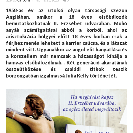
Szerző
Carbonari
április 25, 2023
0
1958-as év az utolsó olyan társasági szezon
Angliában, amikor a 18 éves elsőbálozók
bemutatkozhatnak II. Erzsébet udvarában. Mohó
anyák számítgatásai abból a korból, ahol az
arisztokrácia hölgyei előtt 18 éves korban csak a
férjhez menés lehetett a karrier csúcsa, és a látszat
mindent vitt. Ugyanakkor az angol elit hanyatlása és
a korszellem már nemcsak a házasságot kínálja a
hamvas elsőbálozóknak... Két generáció akaratának
összeütközése és családi titkok teszik
borzongatóan izgalmassá Julia Kelly történetét.