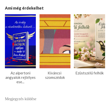
Ami még érdekelhet
Az alpertoni
Kíváncsi ​
Ezüstszélű felhők
angyalok rejtélyes
szomszédok
ese...
Megjegyzés küldése