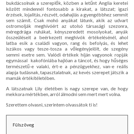
bukdácsolnak a szereplők, közben a letűnt Anglia keretei
között mindennél fontosabb a kirakat, a látszat; igazi
érzések, lojalitás, részvét, odahajlás a gyengébbhez semmit
sem számít. Csak mohó anyákat látunk, akik az udvart
ostromolják meghívóért az utolsó társasági szezonra,
méregdrága ruhákat, kényszeredett mosolyokat, anyák
összeüléseit a beérkezett meghívók értékelésénél, ahol
latba esik a családi vagyon, rang és befolyás, és lehet
iszákos vagy tesze-tosza a vőlegényjelölt, de szegény
semmi esetre sem. Valódi értékek híján vagyonok ropják
egymással kakofóniába hajlóan a táncot, és hogy hűséges
természetű-e valaki, ért-e a pénzügyekhez, van-e reális
alapja tudásnak, tapasztalatnak, az kevés szerepet játszik a
mamák értékítéletében.
A látszatnak Lily életében is nagy szerepe van, de hogy
mekkora mértékben, arról álmodni sem mert mert volna.
Szerettem olvasni, szerintem olvassátok ti is!
Fülszöveg