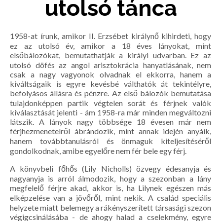
utolsó tánca
1958-at írunk, amikor II. Erzsébet királynő kihirdeti, hogy
ez az utolsó év, amikor a 18 éves lányokat, mint
elsőbálozókat, bemutathatják a királyi udvarban. Ez az
utolsó döfés az angol arisztokrácia hanyatlásának, nem
csak a nagy vagyonok olvadnak el ekkorra, hanem a
kiváltságaik is egyre kevésbé válthatók át tekintélyre,
befolyásos állásra és pénzre. Az első bálozók bemutatása
tulajdonképpen partik végtelen sorát és férjnek valók
kiválasztását jelenti - ám 1958-ra már minden megváltozni
látszik. A lányok nagy többsége 18 évesen már nem
férjhezmenetelről ábrándozik, mint annak idején anyáik,
hanem továbbtanulásról és önmaguk kiteljesítéséről
gondolkodnak, amibe egyelőre nem fér bele egy férj.
A könyvbeli főhős (Lily Nicholls) özvegy édesanyja és
nagyanyja is arról álmodozik, hogy a szezonban a lány
megfelelő férjre akad, akkor is, ha Lilynek egészen más
elképzelése van a jövőről, mint nekik. A család speciális
helyzete miatt belemegy a rákényszerített társasági szezon
végigcsinálásába - de ahogy halad a cselekmény, egyre