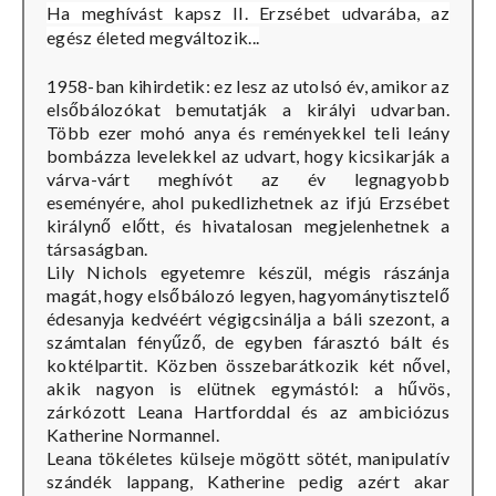
Ha ​meghívást kapsz II. Erzsébet udvarába, az
egész életed megváltozik...
1958-ban kihirdetik: ez lesz az utolsó év, amikor az
elsőbálozókat bemutatják a királyi udvarban.
Több ezer mohó anya és reményekkel teli leány
bombázza levelekkel az udvart, hogy kicsikarják a
várva-várt meghívót az év legnagyobb
eseményére, ahol pukedlizhetnek az ifjú Erzsébet
királynő előtt, és hivatalosan megjelenhetnek a
társaságban.
Lily Nichols egyetemre készül, mégis rászánja
magát, hogy elsőbálozó legyen, hagyománytisztelő
édesanyja kedvéért végigcsinálja a báli szezont, a
számtalan fényűző, de egyben fárasztó bált és
koktélpartit. Közben összebarátkozik két nővel,
akik nagyon is elütnek egymástól: a hűvös,
zárkózott Leana Hartforddal és az ambiciózus
Katherine Normannel.
Leana tökéletes külseje mögött sötét, manipulatív
szándék lappang, Katherine pedig azért akar