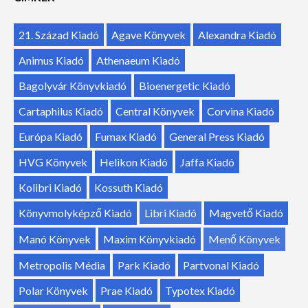
21. Század Kiadó
Agave Könyvek
Alexandra Kiadó
Animus Kiadó
Athenaeum Kiadó
Bagolyvár Könyvkiadó
Bioenergetic Kiadó
Cartaphilus Kiadó
Central Könyvek
Corvina Kiadó
Európa Kiadó
Fumax Kiadó
General Press Kiadó
HVG Könyvek
Helikon Kiadó
Jaffa Kiadó
Kolibri Kiadó
Kossuth Kiadó
Könyvmolyképző Kiadó
Libri Kiadó
Magvető Kiadó
Manó Könyvek
Maxim Könyvkiadó
Menő Könyvek
Metropolis Média
Park Kiadó
Partvonal Kiadó
Polar Könyvek
Prae Kiadó
Typotex Kiadó