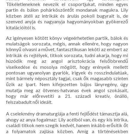
Tökéletleneknek nevezik el csoportjukat, minden egyes
partin és bálon pohárköszöntőt mondanak magukra. Lily
közben átéli az intrikák és árulás pokoli bugyrait is, de
szenved anyja és nagyanyja hagyományokban gyökerező
kitalációitól is.
Az igényesen kötött könyv végeérhetetlen partik, bálok és
mulatságok sorozata, mégis, annak ellenére, hogy nagyon
könnyű olvasni a művet, fantasztikusan leköti az embert az
intrikák és rejtélyek, titkok sorozata, tudni akarja, hogy mi
húzódik meg az angol arisztokrácia felsőbbrendű
viselkedése és mosolya mögött, hogy erényeik mellett
pontosan ugyanolyan gyarlók, irigyek és rosszindulatúak,
mint bármely néposztály tagjai, csak ők magasabb szinten
űzik az ipart. Nem kifejezetten bájos lányregény, úgy
mutatja meg az ötvenes-hatvanas évek angol szokásait,
hogy már előrevetíti a 21. századi kreatív, önálló,
felszabadult női ideált.
A cselekmény dramaturgiája a fenti fejlődést támasztja alá,
ahogy az anya fogalmaz: Lily acélból van, és egy kis intrika,
családi titkok nem szegik kedvét, hanem inkább erősítik őt
a folyamatok zajlása közben. Amíg a történésekben