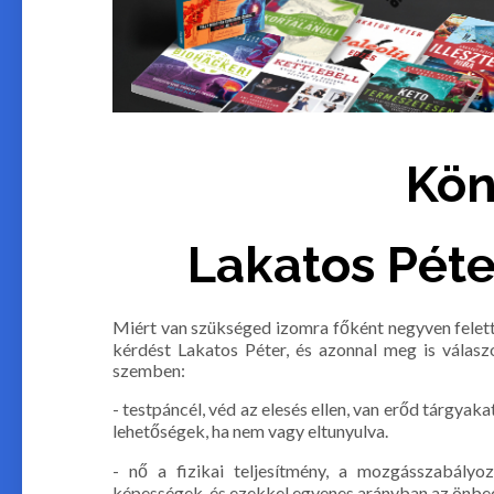
Kön
Lakatos Péte
Miért van szükséged izomra főként negyven felett
kérdést Lakatos Péter, és azonnal meg is válasz
szemben:
- testpáncél, véd az elesés ellen, van erőd tárgyak
lehetőségek, ha nem vagy eltunyulva.
- nő a fizikai teljesítmény, a mozgásszabályoz
képességek, és ezekkel egyenes arányban az önbecs