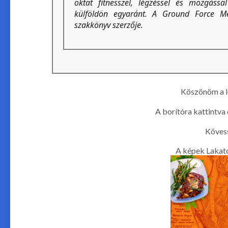
oktat fitnesszel, légzéssel és mozgáss
külföldön egyaránt. A Ground Force M
szakkönyv szerzője.
Köszönöm a l
A borítóra kattintva
Köves
A képek Lakato