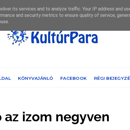
liver its services and to analyze traffic. Your IP address and us
rmance and security metrics to ensure quality of service, gene
buse.
LDAL
KÖNYVAJÁNLÓ
FACEBOOK
RÉGI BEJEGYZ
ő az izom negyven