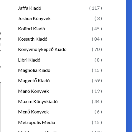
Jaffa Kiadó
( 117 )
Joshua Könyvek
( 3 )
Kolibri Kiadó
( 45 )
s
n
Kossuth Kiadó
( 84 )
t
Könyvmolyképző Kiadó
( 70 )
z
Libri Kiadó
( 8 )
k
Magnólia Kiadó
( 15 )
Magvető Kiadó
( 59 )
Manó Könyvek
( 19 )
Maxim Könyvkiadó
( 34 )
Menő Könyvek
( 6 )
Metropolis Média
( 15 )