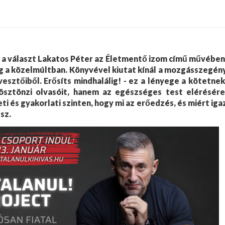
i a választ Lakatos Péter az Életmentő izom című művében
g a közelmúltban. Könyvével kiutat kínál a mozgásszegén
vesztőiből. Erősíts mindhalálig! - ez a lényege a kötetnek
ösztönzi olvasóit, hanem az egészséges test elérésére
i és gyakorlati szinten, hogy mi az erőedzés, és miért iga
lsz.