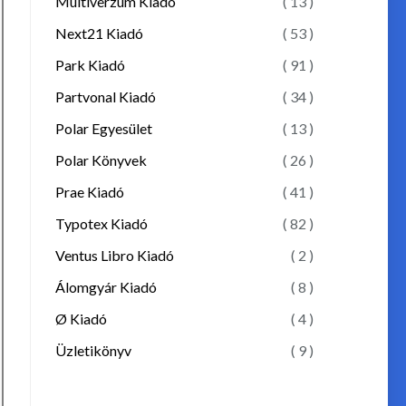
Multiverzum Kiadó
( 13 )
Next21 Kiadó
( 53 )
Park Kiadó
( 91 )
Partvonal Kiadó
( 34 )
Polar Egyesület
( 13 )
Polar Könyvek
( 26 )
Prae Kiadó
( 41 )
Typotex Kiadó
( 82 )
Ventus Libro Kiadó
( 2 )
Álomgyár Kiadó
( 8 )
Ø Kiadó
( 4 )
Üzletikönyv
( 9 )