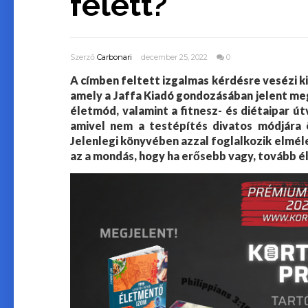
felett?
Szerző
Carbonari
december 25, 2022
0
A címben feltett izgalmas kérdésre vesézi k
amely a Jaffa Kiadó gondozásában jelent me
életmód, valamint a fitnesz- és diétaipar út
amivel nem a testépítés divatos módjára 
Jelenlegi könyvében azzal foglalkozik elmélet
az a mondás, hogy ha erősebb vagy, tovább é