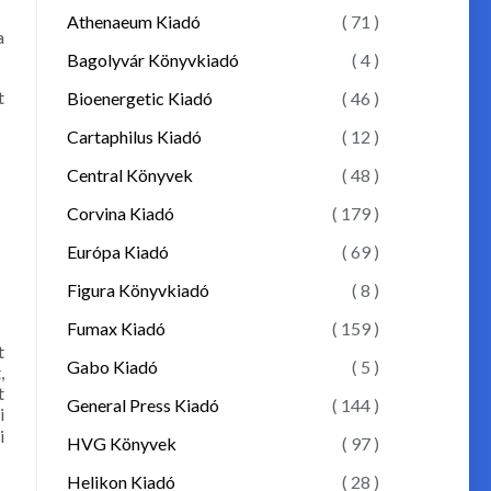
Athenaeum Kiadó
( 71 )
a
Bagolyvár Könyvkiadó
( 4 )
t
Bioenergetic Kiadó
( 46 )
Cartaphilus Kiadó
( 12 )
Central Könyvek
( 48 )
Corvina Kiadó
( 179 )
Európa Kiadó
( 69 )
Figura Könyvkiadó
( 8 )
Fumax Kiadó
( 159 )
t
Gabo Kiadó
( 5 )
,
t
General Press Kiadó
( 144 )
i
i
HVG Könyvek
( 97 )
Helikon Kiadó
( 28 )