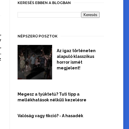
KERESÉS EBBEN A BLOGBAN
,
NÉPSZERŰ POSZTOK
y
,
Az igaz történeten
.
alapuló klasszikus
z
horror ismét
megjelent!
Megesz a tyúktetű? Tuti tipp a
mellékhatások nélküli kezelésre
Valóság vagy fikció? - A hasadék