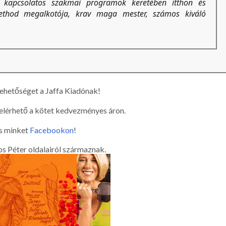
al kapcsolatos szakmai programok keretében itthon és
ethod megalkotója, krav maga mester, számos kiváló
ehetőséget a Jaffa Kiadónak!
 elérhető a kötet kedvezményes áron.
s minket
Facebookon
!
s Péter oldalairól származnak.