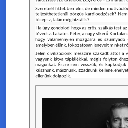
Szeretnél fittebben élni, de minden motiváció
teljesíthetetlenül pörgős kardioedzések? N
bicepsz, talán még híztál is?
Ha úgy gondolod, hogy az erős, szálkás test az
tévedsz. Lakatos Péter, a nagy sikerű Kortalanul
hogy valamennyien mozgásra és szunnyadó e
amelyben élünk, fokozatosan lenevelt minket ró
Jelen civilizációnk messzire szakadt attól a 
vagyunk látva táplálékkal, mégis folyton éhe
magunkat. Észre sem vesszük, és kapkodjuk a
kúsznunk, másznunk, izzadnunk kellene, ehelye
ellenünk dolgozik.