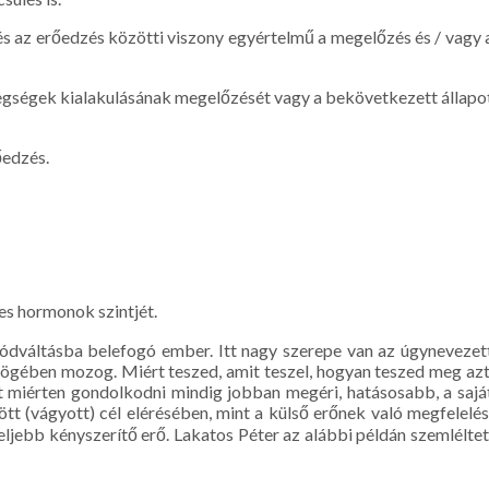
és az erőedzés közötti viszony egyértelmű a megelőzés és / vagy 
betegségek kialakulásának megelőzését vagy a bekövetkezett állapo
őedzés.
s hormonok szintjét.
etmódváltásba belefogó ember. Itt nagy szerepe van az úgynevezet
gében mozog. Miért teszed, amit teszel, hogyan teszed meg azt
ját miérten gondolkodni mindig jobban megéri, hatásosabb, a sajá
ött (vágyott) cél elérésében, mint a külső erőnek való megfelelés
ljebb kényszerítő erő. Lakatos Péter az alábbi példán szemléltet