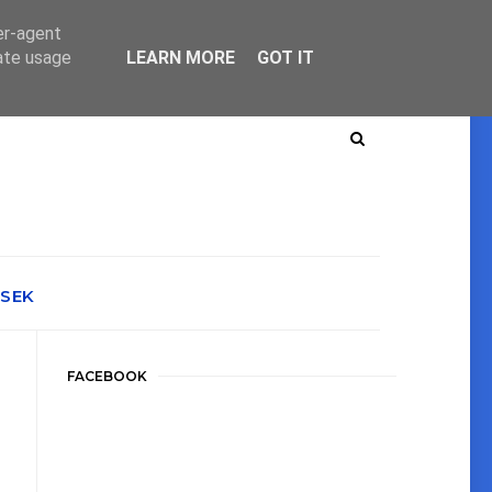
er-agent
rate usage
LEARN MORE
GOT IT
ÉSEK
FACEBOOK