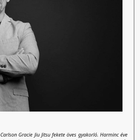
arlson Gracie Jiu Jitsu fekete öves gyakorló. Harminc éve