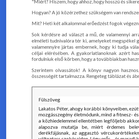
"Miért? Hiszem, hogy ahhoz, hogy hosszú és sikeres
Hogyan? A jó közérzethez szükségem van rendszer
Mit? Heti két alkalommal erőedzést fogok végezni, 
Sok kérdésre ad választ a mű, de valamennyi arr
elméleti tudnivalóra tér ki, amelyeket megspékel 
valamennyire jártas embernek, hogy ki tudja vál
céljai elérésében. A gyakorlatlanoknak azért h
fordulniuk első körben, hogy a továbbiakban hasz
Szerintem olvassátok! A könyv nagyon hasznos,
összességét tartalmazza. Rengeteg táblázat és ábr
Fülszöveg
Lakatos ​Péter, ahogy korábbi könyveiben, ezútta
mozgásszegény életmódunk, mind a fitnesz- és 
a közhiedelemmel ellentétben legföljebb akkor
alapozva mutatja be, miért érdemes bele
derékfájásnak, az aggasztó vércukorértékek
változtass szokásaidon. Légy erős – és maradj 