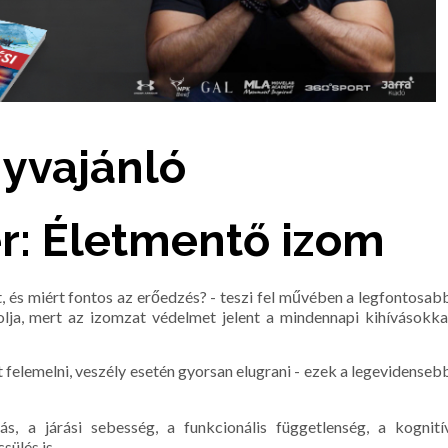
yvajánló
r: Életmentő izom
, és miért fontos az erőedzés? - teszi fel művében a legfontosab
olja, mert az izomzat védelmet jelent a mindennapi kihívásokka
at felemelni, veszély esetén gyorsan elugrani - ezek a legevidenseb
ás, a járási sebesség, a funkcionális függetlenség, a kognití
ülés is.