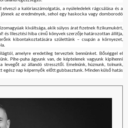
d elveszi a kalóriaszámolgatás, a nyúleledelek rágcsálása és a
em jönnek az eredmények, sehol egy haskocka vagy domborodó
 izomagyúak kiváltsága, akik súlyos árat fizetnek fizikumukért,
! és Illesztési hiba című könyvek szerzője határozottan állítja,
rőnk kibontakoztatására születtünk – csupán a környezet,
la.
világtól, amelyre eredetileg terveztek bennünket. Bőséggel el
zünk. Pihe-puha ágyunk van, de képtelenek vagyunk kipihenni
 levegőt az állandó stressztől. Emelnünk, húznunk, tolnunk,
tt egész nap képernyők előtt gubbasztunk. Minden külső hatás