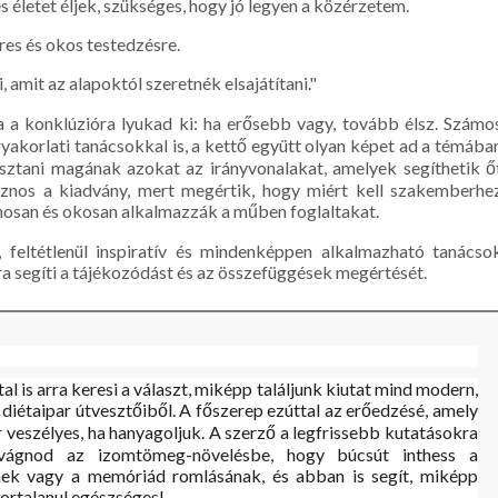
 életet éljek, szükséges, hogy jó legyen a közérzetem.
es és okos testedzésre.
amit az alapoktól szeretnék elsajátítani."
a a konklúzióra lyukad ki: ha erősebb vagy, tovább élsz. Számo
gyakorlati tanácsokkal is, a kettő együtt olyan képet ad a témába
asztani magának azokat az irányvonalakat, amelyek segíthetik ő
asznos a kiadvány, mert megértik, hogy miért kell szakemberhe
nosan és okosan alkalmazzák a műben foglaltakat.
 feltétlenül inspiratív és mindenképpen alkalmazható tanácso
a segíti a tájékozódást és az összefüggések megértését.
l is arra keresi a választ, miképp találjunk kiutat mind modern,
diétaipar útvesztőiből. A főszerep ezúttal az erőedzésé, amely
 veszélyes, ha hanyagoljuk. A szerző a legfrissebb kutatásokra
vágnod az izomtömeg-növelésbe, hogy búcsút inthess a
nek vagy a memóriád romlásának, és abban is segít, miképp
kortalanul egészséges!