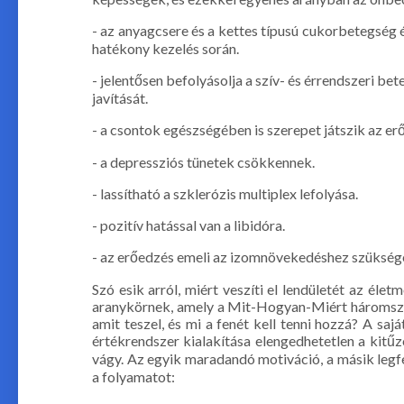
- az anyagcsere és a kettes típusú cukorbetegség 
hatékony kezelés során.
- jelentősen befolyásolja a szív- és érrendszeri 
javítását.
- a csontok egészségében is szerepet játszik az er
- a depressziós tünetek csökkennek.
- lassítható a szklerózis multiplex lefolyása.
- pozitív hatással van a libidóra.
- az erőedzés emeli az izomnövekedéshez szüksége
Szó esik arról, miért veszíti el lendületét az él
aranykörnek, amely a Mit-Hogyan-Miért háromszö
amit teszel, és mi a fenét kell tenni hozzá? A sa
értékrendszer kialakítása elengedhetetlen a kitűz
vágy. Az egyik maradandó motiváció, a másik legfe
a folyamatot: