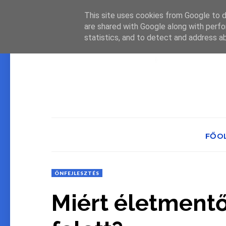
This site uses cookies from Google to de
are shared with Google along with perfo
statistics, and to detect and address a
FŐO
ÖNFEJLESZTÉS
Miért életment