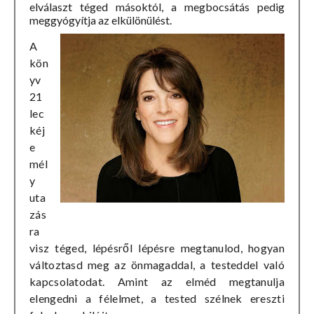
elválaszt téged másoktól, a megbocsátás pedig
meggyógyítja az elkülönülést.
A
kön
yv
21
lec
kéj
e
mél
y
uta
zás
ra
visz téged, lépésről lépésre megtanulod, hogyan
változtasd meg az önmagaddal, a testeddel való
kapcsolatodat. Amint az elméd megtanulja
elengedni a félelmet, a tested szélnek ereszti