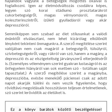
hajlandók vagyunk a betegségek mögöttes okaival is
foglalkozni. Igen az életmódváltozás csodákra képes,
legyen szó korai stádiumú prosztatarákról
cukorbetegségről, magas vérnyomásról, magas
koleszterinszintről, ízületi gyulladásról vagy akár
depresszióról.
Semmiképpen sem szabad az élet stílusunkat a valódi
énünktől elválasztani, nem lehet kizárólag elkülönült
lényként tekinteni önmagunkra. A szerző megítélése szerint
valójában nem csak magáról a betegségről, túlsúlyról,
szívbetegségekről, vagy rákról van szó, hanem a magány, a
depresszió és az elszigeteltség járványszerű elterjedéséről
is. (Személyes véleményem szerint gyakran lustaságról és az
önfegyelem hiányáról van sok esetben szó - totálisan saját
tapasztalat.) A szerző megítélése szerint a magányba,
depresszióba, evésbe menekülő páciensei csak az adott
napot akarják túlélni és nem veszik figyelembe, hogy
rövidtávú megoldásaik hosszútávon teljesen értelmetlenek,
szó szerint lerövidítik az életüket is.
Ez a könyv barátok közötti beszélgetéssel