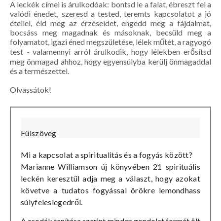
A leckék címei is árulkodóak: bontsd le a falat, ébreszt fel a
valódi énedet, szeresd a tested, teremts kapcsolatot a jó
étellel, éld meg az érzéseidet, engedd meg a fájdalmat,
bocsáss meg magadnak és másoknak, becsüld meg a
folyamatot, igazi éned megszületése, lélek műtét, a ragyogó
test - valamennyi arról árulkodik, hogy lélekben erősítsd
meg önmagad ahhoz, hogy egyensúlyba kerülj önmagaddal
és a természettel.
Olvassátok!
Fülszöveg
Mi ​a kapcsolat a spiritualitás és a fogyás között?
Marianne Williamson új könyvében 21 spirituális
leckén keresztül adja meg a választ, hogy azokat
követve a tudatos fogyással örökre lemondhass
súlyfeleslegedről.
A csodák tanítása szerint minden gondolat formát ölt