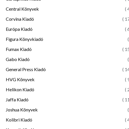
Central Könyvek
( 
Corvina Kiadó
( 1
Európa Kiadó
( 
Figura Könyvkiadó
(
Fumax Kiadó
( 1
Gabo Kiadó
(
General Press Kiadó
( 1
HVG Könyvek
( 
Helikon Kiadó
( 
Jaffa Kiadó
( 1
Joshua Könyvek
(
Kolibri Kiadó
( 