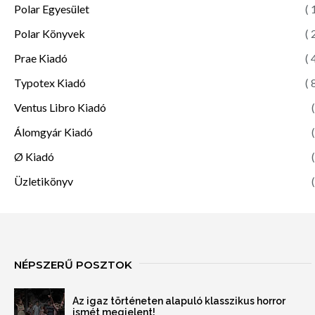
Polar Egyesület
( 
Polar Könyvek
( 
Prae Kiadó
( 
Typotex Kiadó
( 
Ventus Libro Kiadó
(
Álomgyár Kiadó
(
Ø Kiadó
(
Üzletikönyv
(
NÉPSZERŰ POSZTOK
Az igaz történeten alapuló klasszikus horror
ismét megjelent!