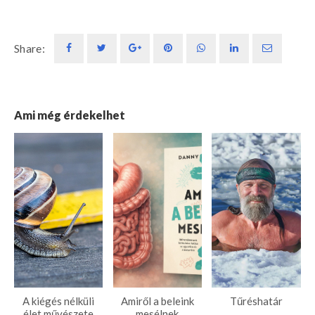
Share:
Ami még érdekelhet
A kiégés nélküli
Amiről a beleink
Tűréshatár
élet művészete
mesélnek