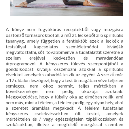
A könyv nem fogyókúrás receptekből vagy mozgásra
ösztönző tornasorokból áll, a mű 21 leckéből álló spirituális
tananyag, amely független a fentiektől: ezek a leckék a
testsúllyal kapcsolatos szemléletmódot kívánják
megváltoztatni, sőt, továbbmenve a tudatalattit szeretné a
szellem erejével kedvezően és maradandóan
átprogramozni. A kényszeres túlevés szempontjából a
gondolkodást kívánja összehozni azokkal a spirituális
elvekkel, amelyek szabaddá teszik az egyént. A szerző már
a 17 oldalon leszögezi, hogy a test önmagában véve teljesen
semleges, nem okoz semmit, teljes mértékben a
következménye, nem pedig okozója azoknak.
Meggyőződése, hogy a túlsúly oka az elmében rejlik, ami
nem más, mint a félelem, a félelem pedig egy olyan hely, ahol
a szeretet áramlása megakadt, A félelem tudattalan
kényszeres cselekvéssekben ölt testet, amelyek
mértéktelen és / vagy egészségtelen táplálkozásban és
szokásokban, illetve a megfelelő mozgással szemben