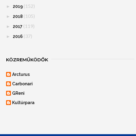
(152)
►
2019
(105)
►
2018
(119)
►
2017
(37)
►
2016
KÖZREMŰKÖDŐK
Arcturus
Carbonari
GReni
Kultúrpara