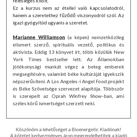
felesleges kilóit.
Ez a kurzus nem az étellel való kapcsolatodról,
hanem a szeretethez fűződő viszonyodról szól. Az
igazi gyógyítód ugyanis a szeretet.
Marianne Williamson
(a képen) nemzetközileg
elismert szerző, spirituális vezető, politikus és
aktivista. Eddig 13 könyvet írt, több közülük New
York Times bestseller lett. Az Államokban
jótékonysági munkát végez a beteg emberek
megsegítésére, valamint béke kultúráját igyekszik
népszerűsíteni. A Los Angeles-i Angel Food projekt
és Béke Szövetsége szervezet alapítója. Többször
is szerepelt az Oprah Winfrey Show-ban, ami
széles körű ismertséget szerzett neki.
Köszönöm a lehetőséget a Bioenergetic Kiadónak!
A kötetet kedvezményes áron megrendelhetitek a kiadó