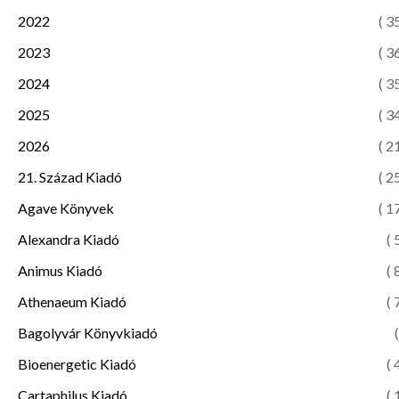
2022
( 3
2023
( 3
2024
( 3
2025
( 3
2026
( 2
21. Század Kiadó
( 2
Agave Könyvek
( 1
Alexandra Kiadó
( 
Animus Kiadó
( 
Athenaeum Kiadó
( 
Bagolyvár Könyvkiadó
(
Bioenergetic Kiadó
( 
Cartaphilus Kiadó
( 