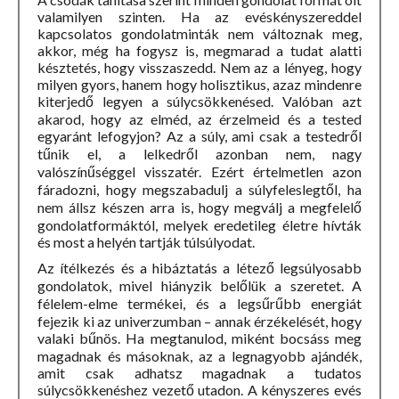
valamilyen szinten. Ha az evéskényszereddel
kapcsolatos gondolatminták nem változnak meg,
akkor, még ha fogysz is, megmarad a tudat alatti
késztetés, hogy visszaszedd. Nem az a lényeg, hogy
milyen gyors, hanem hogy holisztikus, azaz mindenre
kiterjedő legyen a súlycsökkenésed. Valóban azt
akarod, hogy az elméd, az érzelmeid és a tested
egyaránt lefogyjon? Az a súly, ami csak a testedről
tűnik el, a lelkedről azonban nem, nagy
valószínűséggel visszatér. Ezért értelmetlen azon
fáradozni, hogy megszabadulj a súlyfeleslegtől, ha
nem állsz készen arra is, hogy megválj a megfelelő
gondolatformáktól, melyek eredetileg életre hívták
és most a helyén tartják túlsúlyodat.
Az ítélkezés és a hibáztatás a létező legsúlyosabb
gondolatok, mivel hiányzik belőlük a szeretet. A
félelem-elme termékei, és a legsűrűbb energiát
fejezik ki az univerzumban – annak érzékelését, hogy
valaki bűnös. Ha megtanulod, miként bocsáss meg
magadnak és másoknak, az a legnagyobb ajándék,
amit csak adhatsz magadnak a tudatos
súlycsökkenéshez vezető utadon. A kényszeres evés