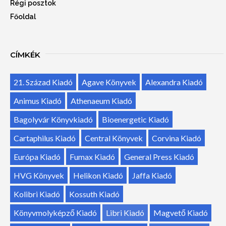
Régi posztok
Főoldal
CÍMKÉK
21. Század Kiadó
Agave Könyvek
Alexandra Kiadó
Animus Kiadó
Athenaeum Kiadó
Bagolyvár Könyvkiadó
Bioenergetic Kiadó
Cartaphilus Kiadó
Central Könyvek
Corvina Kiadó
Európa Kiadó
Fumax Kiadó
General Press Kiadó
HVG Könyvek
Helikon Kiadó
Jaffa Kiadó
Kolibri Kiadó
Kossuth Kiadó
Könyvmolyképző Kiadó
Libri Kiadó
Magvető Kiadó