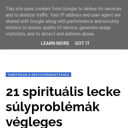
This site uses cookies from Google to deliver its services
and to analyze traffic. Your IP address and user-agent are
shared with Google along with performance and security
metrics to ensure quality of service, generate usage
statistics, and to detect and address abuse.
LEARN MORE
GOT IT
MENU
TANÍTÁSOK A SÚLYCSÖKKENTÉSHEZ
21 spirituális lecke
súlyproblémák
végleges