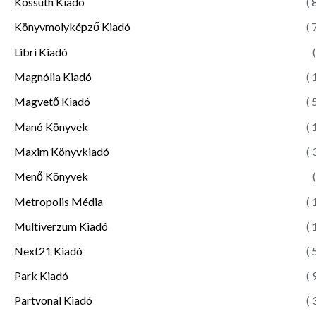
Kossuth Kiadó
( 
Könyvmolyképző Kiadó
( 
Libri Kiadó
(
Magnólia Kiadó
( 
Magvető Kiadó
( 
Manó Könyvek
( 
Maxim Könyvkiadó
( 
Menő Könyvek
(
Metropolis Média
( 
Multiverzum Kiadó
( 
Next21 Kiadó
( 
Park Kiadó
( 
Partvonal Kiadó
( 