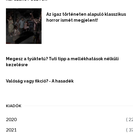
Az igaz történeten alapuló klasszikus
horror ismét megjelent!
Megesz a tyúktetű? Tuti tipp a mellékhatások nélküli
kezelésre
Valóság vagy fikció? - A hasadék
KIADÓK
2020
( 2
2021
( 3