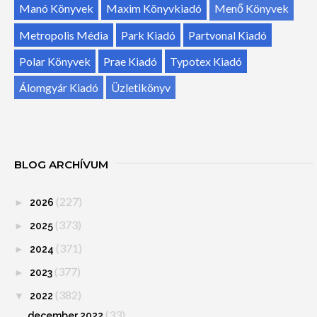
Manó Könyvek
Maxim Könyvkiadó
Menő Könyvek
Metropolis Média
Park Kiadó
Partvonal Kiadó
Polar Könyvek
Prae Kiadó
Typotex Kiadó
Álomgyár Kiadó
Üzletikönyv
BLOG ARCHÍVUM
(227)
►
2026
(373)
►
2025
(371)
►
2024
(377)
►
2023
(382)
▼
2022
(33)
december 2022