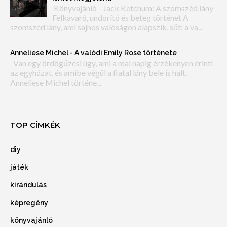
Könyvajánló - Jack Ketchum: A szomszéd lány
Felkavaró, undorító és beteg történet A
szomszéd lány, ami sajnos valóságon alapszik, sőt: a va...
Anneliese Michel - A valódi Emily Rose története
Van egy ördögűzési ügy, ami a mai napig érzékenyen érinti
az egyházat, és amibe végül a fiatal lány bele is halt.
Anneliese Michel történe...
TOP CÍMKÉK
diy
játék
kirándulás
képregény
könyvajánló