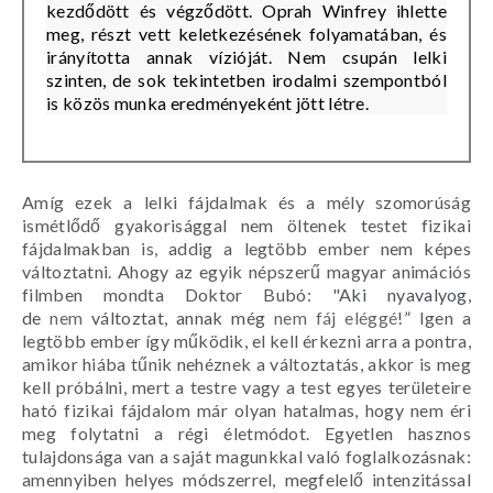
kezdődött és végződött. Oprah Winfrey ihlette
meg, részt vett keletkezésének folyamatában, és
irányította annak vízióját. Nem csupán lelki
szinten, de sok tekintetben irodalmi szempontból
is közös munka eredményeként jött létre.
Amíg ezek a lelki fájdalmak és a mély szomorúság
ismétlődő gyakorisággal nem öltenek testet fizikai
fájdalmakban is, addig a legtöbb ember nem képes
változtatni. Ahogy az egyik népszerű magyar animációs
filmben mondta Doktor Bubó: "
Aki nyavalyog,
de
nem
változtat, annak még
nem fáj eléggé
!”
Igen a
legtöbb ember így működik, el kell érkezni arra a pontra,
amikor hiába tűnik nehéznek a változtatás, akkor is meg
kell próbálni, mert a testre vagy a test egyes területeire
ható fizikai fájdalom már olyan hatalmas, hogy nem éri
meg folytatni a régi életmódot. Egyetlen hasznos
tulajdonsága van a saját magunkkal való foglalkozásnak:
amennyiben helyes módszerrel, megfelelő intenzitással