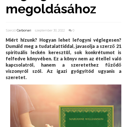
megoldásához
Szerző
Carbonari
szeptember 30, 2022
0
Miért hízunk? Hogyan lehet lefogyni véglegesen?
Dumáld meg a tudatalattiddal, javasolja a szerző 21
spirituális leckén keresztül, sok konkrétumot is
felfedve könyvében. Ez a könyv nem az étellel való
kapcsolatról, hanem a szeretethez fűződő
viszonyról szól. Az igazi gyógyítód ugyanis a
szeretet.