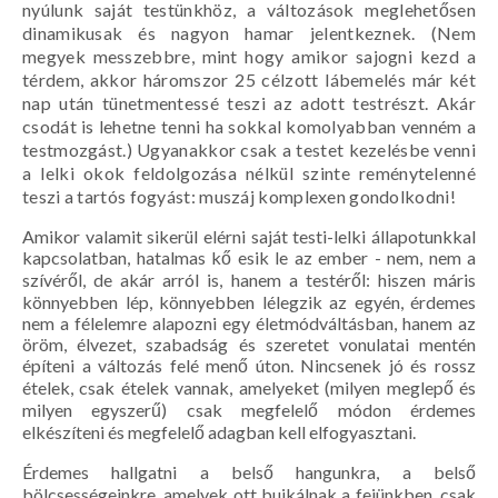
nyúlunk saját testünkhöz, a változások meglehetősen
dinamikusak és nagyon hamar jelentkeznek. (Nem
megyek messzebbre, mint hogy amikor sajogni kezd a
térdem, akkor háromszor 25 célzott lábemelés már két
nap után tünetmentessé teszi az adott testrészt. Akár
csodát is lehetne tenni ha sokkal komolyabban venném a
testmozgást.) Ugyanakkor csak a testet kezelésbe venni
a lelki okok feldolgozása nélkül szinte reménytelenné
teszi a tartós fogyást: muszáj komplexen gondolkodni!
Amikor valamit sikerül elérni saját testi-lelki állapotunkkal
kapcsolatban, hatalmas kő esik le az ember - nem, nem a
szívéről, de akár arról is, hanem a testéről: hiszen máris
könnyebben lép, könnyebben lélegzik az egyén, érdemes
nem a félelemre alapozni egy életmódváltásban, hanem az
öröm, élvezet, szabadság és szeretet vonulatai mentén
építeni a változás felé menő úton. Nincsenek jó és rossz
ételek, csak ételek vannak, amelyeket (milyen meglepő és
milyen egyszerű) csak megfelelő módon érdemes
elkészíteni és megfelelő adagban kell elfogyasztani.
Érdemes hallgatni a belső hangunkra, a belső
bölcsességeinkre, amelyek ott bujkálnak a fejünkben, csak