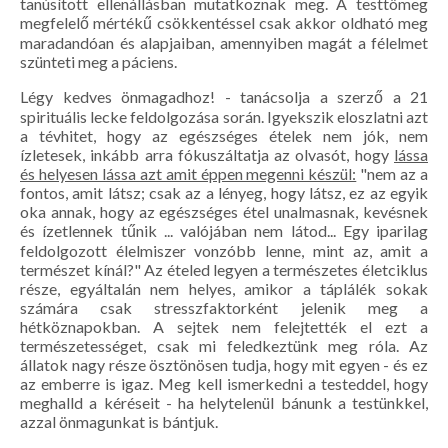
tanúsított ellenállásban mutatkoznak meg. A testtömeg
megfelelő mértékű csökkentéssel csak akkor oldható meg
maradandóan és alapjaiban, amennyiben magát a félelmet
szünteti meg a páciens.
Légy kedves önmagadhoz! - tanácsolja a szerző a 21
spirituális lecke feldolgozása során. Igyekszik eloszlatni azt
a tévhitet, hogy az egészséges ételek nem jók, nem
ízletesek, inkább arra fókuszáltatja az olvasót, hogy
lássa
és helyesen lássa azt amit éppen megenni készül:
"nem az a
fontos, amit látsz; csak az a lényeg, hogy látsz, ez az egyik
oka annak, hogy az egészséges étel unalmasnak, kevésnek
és ízetlennek tűnik ... valójában nem látod... Egy iparilag
feldolgozott élelmiszer vonzóbb lenne, mint az, amit a
természet kínál?" Az ételed legyen a természetes életciklus
része, egyáltalán nem helyes, amikor a táplálék sokak
számára csak stresszfaktorként jelenik meg a
hétköznapokban. A sejtek nem felejtették el ezt a
természetességet, csak mi feledkeztünk meg róla. Az
állatok nagy része ösztönösen tudja, hogy mit egyen - és ez
az emberre is igaz. Meg kell ismerkedni a testeddel, hogy
meghalld a kéréseit - ha helytelenül bánunk a testünkkel,
azzal önmagunkat is bántjuk.